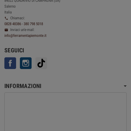
84022 QUADRIVIO DI CAMPAGNA (SA)
Salerno
Italia
Chiamaci:

0828 48386 - 380 798 5018
Inviaci un'e-mail:

info@ferramentapiemonte.it
SEGUICI
Facebook
Instagram
TikTok
INFORMAZIONI