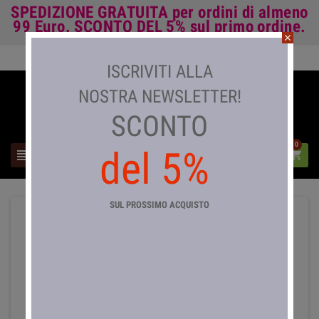
SPEDIZIONE GRATUITA
per ordini di almeno
99 Euro.
SCONTO DEL 5%
sul primo ordine.
close
Accedi

ISCRIVITI ALLA
NOSTRA NEWSLETTER!
SCONTO
0
del 5%



SUL PROSSIMO ACQUISTO