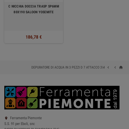
C NICCHIA DOCCIA TRASP SP6MM
80X190 SALOON YOSEMITE
186,78 €
home


DEPURATORE DI ACQUA IN 3 PEZZI D 7 ATTACCO 3\4
Ferramenta Piemonte

S.S. 91 per Eboli, snc