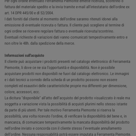
Per ogni ordine effettuato Ferramenta Piemonte emette ricevuta, scontrino o
fattura del materiale spedito e la invia tramite e-mail all'intestatario dell'ordine ex
art. 14 DPR 445/00 e dl 52/2004.
I dati forniti dal cliente al momento dell'ordine saranno ritenuti idonei alla
emissione di eventuale ricevuta o fattura. Il cliente può scegliere al termine di
ogni ordine se ricevere regolare fattura o eventuale ricevuta/scontrino.
Eventuali richieste di variazioni dati vanno comunicati tempestivamente entro e
non oltre le 48h. dalla spedizione della merce.
Informazioni sull'acquisto
Il cliente può acquistare i prodotti presenti nel catalogo elettronico di Ferramenta
Piemonte, li dove ce ne sia l’opportunità e disponibilità. Non è possibile
acquistare prodotti non disponibili ne fuori dal catalogo elettronico. Le immagini
e i dati tecnici a corredo della scheda di un prodotto possono non essere
completi ed esaustivi delle caratteristiche proprie ma differenti per dimensione,
colore, accessori, ecc.
La dicitura "disponibile" all'atto dell’acquisto del prodotto visualizzato è reale ma
soggetta a variazione vista la possibilità di acquisti plurimi nello stesso istante
da parte di più utenti. Per tale motivo Ferramenta Piemonte si riserva la
possibilità, una volta ricevuto l'ordine, di verificare la disponibilità del bene e, in
mancanza, di comunicare tempestivamente la mancata disponibilità del prodotto
nell'ordine inviato e concorda con il cliente stesso l’eventuale annullamento
dell’ordine. Nessuna responsabilità potrà essere imputata a Ferramenta Piemonte.