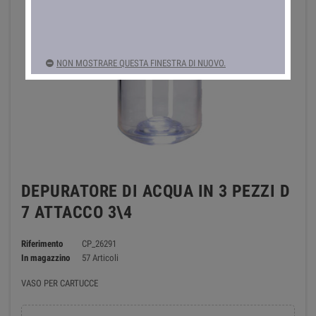
NON MOSTRARE QUESTA FINESTRA DI NUOVO.
DEPURATORE DI ACQUA IN 3 PEZZI D
7 ATTACCO 3\4
Riferimento
CP_26291
In magazzino
57 Articoli
VASO PER CARTUCCE