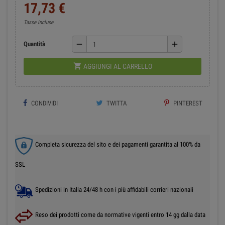
17,73 €
Tasse incluse
remove
add
Quantità

AGGIUNGI AL CARRELLO
CONDIVIDI
TWITTA
PINTEREST
Completa sicurezza del sito e dei pagamenti garantita al 100% da
SSL
Spedizioni in Italia 24/48 h con i più affidabili corrieri nazionali
Reso dei prodotti come da normative vigenti entro 14 gg dalla data