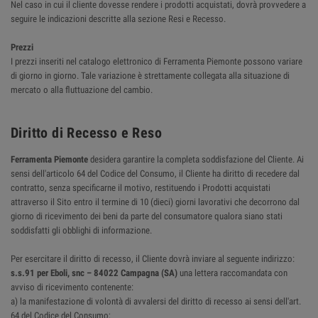
Nel caso in cui il cliente dovesse rendere i prodotti acquistati, dovrà provvedere a
seguire le indicazioni descritte alla sezione Resi e Recesso.
Prezzi
I prezzi inseriti nel catalogo elettronico di Ferramenta Piemonte possono variare
di giorno in giorno. Tale variazione è strettamente collegata alla situazione di
mercato o alla fluttuazione del cambio.
Diritto di Recesso e Reso
Ferramenta Piemonte
desidera garantire la completa soddisfazione del Cliente. Ai
sensi dell'articolo 64 del Codice del Consumo, il Cliente ha diritto di recedere dal
contratto, senza specificarne il motivo, restituendo i Prodotti acquistati
attraverso il Sito entro il termine di 10 (dieci) giorni lavorativi che decorrono dal
giorno di ricevimento dei beni da parte del consumatore qualora siano stati
soddisfatti gli obblighi di informazione.
Per esercitare il diritto di recesso, il Cliente dovrà inviare al seguente indirizzo:
s.s.91 per Eboli, snc – 84022 Campagna (SA)
una lettera raccomandata con
avviso di ricevimento contenente:
a) la manifestazione di volontà di avvalersi del diritto di recesso ai sensi dell'art.
64 del Codice del Consumo;