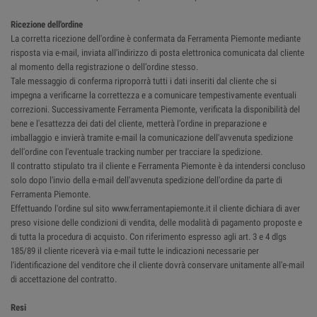
Ricezione dell'ordine
La corretta ricezione dell'ordine è confermata da Ferramenta Piemonte mediante
risposta via e-mail, inviata all'indirizzo di posta elettronica comunicata dal cliente
al momento della registrazione o dell’ordine stesso.
Tale messaggio di conferma riproporrà tutti i dati inseriti dal cliente che si
impegna a verificarne la correttezza e a comunicare tempestivamente eventuali
correzioni. Successivamente Ferramenta Piemonte, verificata la disponibilità del
bene e l'esattezza dei dati del cliente, metterà l’ordine in preparazione e
imballaggio e invierà tramite e-mail la comunicazione dell'avvenuta spedizione
dell'ordine con l'eventuale tracking number per tracciare la spedizione.
Il contratto stipulato tra il cliente e Ferramenta Piemonte è da intendersi concluso
solo dopo l'invio della e-mail dell'avvenuta spedizione dell'ordine da parte di
Ferramenta Piemonte.
Effettuando l'ordine sul sito www.ferramentapiemonte.it il cliente dichiara di aver
preso visione delle condizioni di vendita, delle modalità di pagamento proposte e
di tutta la procedura di acquisto. Con riferimento espresso agli art. 3 e 4 dlgs
185/89 il cliente riceverà via e-mail tutte le indicazioni necessarie per
l'identificazione del venditore che il cliente dovrà conservare unitamente all'e-mail
di accettazione del contratto.
Resi