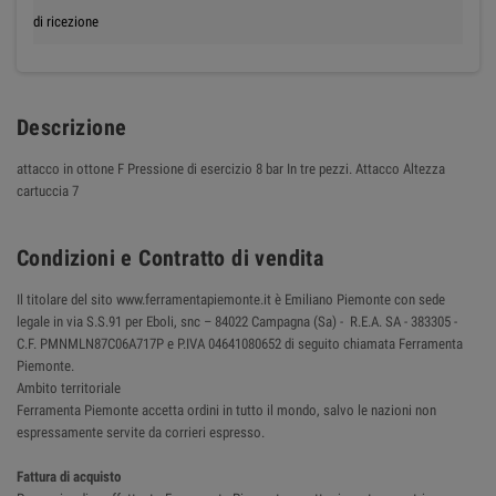
di ricezione
Descrizione
attacco in ottone F Pressione di esercizio 8 bar In tre pezzi. Attacco Altezza
cartuccia 7
Condizioni e Contratto di vendita
Il titolare del sito www.ferramentapiemonte.it è Emiliano Piemonte con sede
legale in via S.S.91 per Eboli, snc – 84022 Campagna (Sa) - R.E.A. SA - 383305 -
C.F. PMNMLN87C06A717P e P.IVA 04641080652 di seguito chiamata Ferramenta
Piemonte.
Ambito territoriale
Ferramenta Piemonte accetta ordini in tutto il mondo, salvo le nazioni non
espressamente servite da corrieri espresso.
Fattura di acquisto