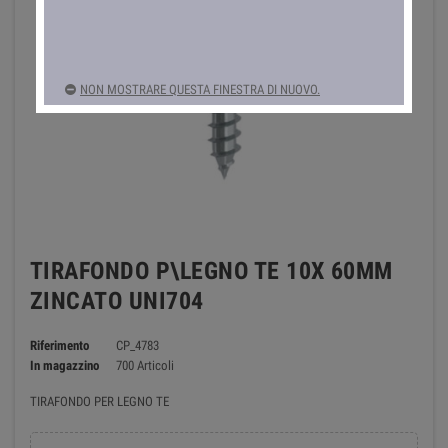
NON MOSTRARE QUESTA FINESTRA DI NUOVO.
TIRAFONDO P\LEGNO TE 10X 60MM
ZINCATO UNI704
Riferimento
CP_4783
In magazzino
700 Articoli
TIRAFONDO PER LEGNO TE