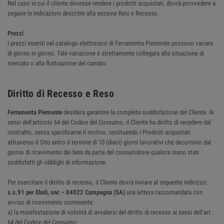
Nel caso in cui il cliente dovesse rendere i prodotti acquistati, dovrà provvedere a
seguire le indicazioni descritte alla sezione Resi e Recesso.
Prezzi
I prezzi inseriti nel catalogo elettronico di Ferramenta Piemonte possono variare
di giorno in giorno. Tale variazione è strettamente collegata alla situazione di
mercato o alla fluttuazione del cambio.
Diritto di Recesso e Reso
Ferramenta Piemonte
desidera garantire la completa soddisfazione del Cliente. Ai
sensi dell'articolo 64 del Codice del Consumo, il Cliente ha diritto di recedere dal
contratto, senza specificarne il motivo, restituendo i Prodotti acquistati
attraverso il Sito entro il termine di 10 (dieci) giorni lavorativi che decorrono dal
giorno di ricevimento dei beni da parte del consumatore qualora siano stati
soddisfatti gli obblighi di informazione.
Per esercitare il diritto di recesso, il Cliente dovrà inviare al seguente indirizzo:
s.s.91 per Eboli, snc – 84022 Campagna (SA)
una lettera raccomandata con
avviso di ricevimento contenente:
a) la manifestazione di volontà di avvalersi del diritto di recesso ai sensi dell'art.
64 del Codice del Consumo;