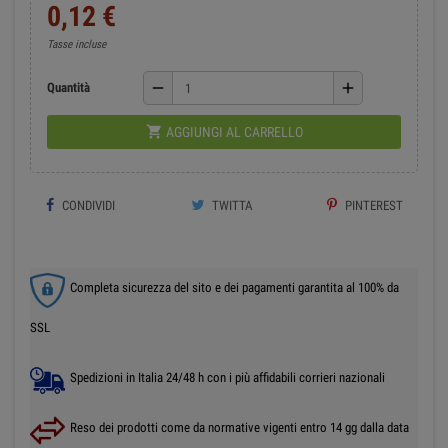
0,12 €
Tasse incluse
remove
add
Quantità

AGGIUNGI AL CARRELLO
CONDIVIDI
TWITTA
PINTEREST
Completa sicurezza del sito e dei pagamenti garantita al 100% da
SSL
Spedizioni in Italia 24/48 h con i più affidabili corrieri nazionali
Reso dei prodotti come da normative vigenti entro 14 gg dalla data