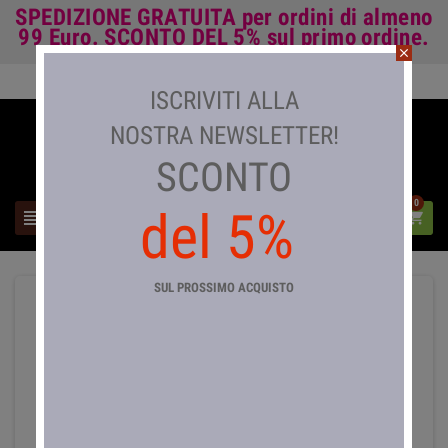
SPEDIZIONE GRATUITA
per ordini di almeno
99 Euro.
SCONTO DEL 5%
sul primo ordine.
close
Accedi

ISCRIVITI ALLA
NOSTRA NEWSLETTER!
SCONTO
0
del 5%



SUL PROSSIMO ACQUISTO