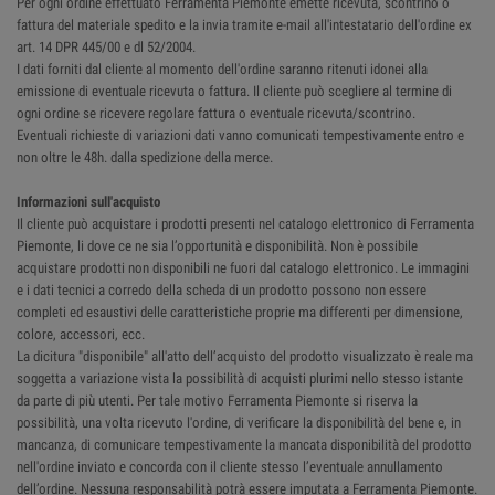
Per ogni ordine effettuato Ferramenta Piemonte emette ricevuta, scontrino o
fattura del materiale spedito e la invia tramite e-mail all'intestatario dell'ordine ex
art. 14 DPR 445/00 e dl 52/2004.
I dati forniti dal cliente al momento dell'ordine saranno ritenuti idonei alla
emissione di eventuale ricevuta o fattura. Il cliente può scegliere al termine di
ogni ordine se ricevere regolare fattura o eventuale ricevuta/scontrino.
Eventuali richieste di variazioni dati vanno comunicati tempestivamente entro e
non oltre le 48h. dalla spedizione della merce.
Informazioni sull'acquisto
Il cliente può acquistare i prodotti presenti nel catalogo elettronico di Ferramenta
Piemonte, li dove ce ne sia l’opportunità e disponibilità. Non è possibile
acquistare prodotti non disponibili ne fuori dal catalogo elettronico. Le immagini
e i dati tecnici a corredo della scheda di un prodotto possono non essere
completi ed esaustivi delle caratteristiche proprie ma differenti per dimensione,
colore, accessori, ecc.
La dicitura "disponibile" all'atto dell’acquisto del prodotto visualizzato è reale ma
soggetta a variazione vista la possibilità di acquisti plurimi nello stesso istante
da parte di più utenti. Per tale motivo Ferramenta Piemonte si riserva la
possibilità, una volta ricevuto l'ordine, di verificare la disponibilità del bene e, in
mancanza, di comunicare tempestivamente la mancata disponibilità del prodotto
nell'ordine inviato e concorda con il cliente stesso l’eventuale annullamento
dell’ordine. Nessuna responsabilità potrà essere imputata a Ferramenta Piemonte.