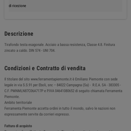
di ricezione
Descrizione
Tirafondo testa esagonale. Acciaio a bassa resistenza, Classe 4.8. Finitura
zincato a caldo. DIN 574 - UNI 704.
Condizioni e Contratto di vendita
Il titolare del sito www.ferramentapiemonte.it è Emiliano Piemonte con sede
legale in via S.S.91 per Eboli, snc – 84022 Campagna (Sa) - R.E.A. SA - 383305 -
C.F. PMNMLN87C06A717P e P.IVA 04641080652 di seguito chiamata Ferramenta
Piemonte.
Ambito territoriale
Ferramenta Piemonte accetta ordini in tutto il mondo, salvo le nazioni non
espressamente servite da corrieri espresso.
Fattura di acquisto