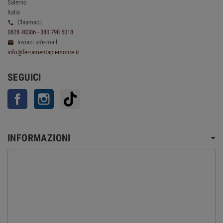
Salerno
Italia
Chiamaci:

0828 48386 - 380 798 5018
Inviaci un'e-mail:

info@ferramentapiemonte.it
SEGUICI
Facebook
Instagram
TikTok
INFORMAZIONI