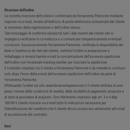
Ricezione dell'ordine
La corretta ricezione dell'ordine è confermata da Ferramenta Piemonte mediante
risposta via e-mail, inviata all'indirizzo di posta elettronica comunicata dal cliente
al momento della registrazione o dell’ordine stesso.
Tale messaggio di conferma riproporrà tutti i dati inseriti dal cliente che si
impegna a verificarne la correttezza e a comunicare tempestivamente eventuali
correzioni. Successivamente Ferramenta Piemonte, verificata la disponibilità del
bene e l'esattezza dei dati del cliente, metterà l’ordine in preparazione e
imballaggio e invierà tramite e-mail la comunicazione dell'avvenuta spedizione
dell'ordine con l'eventuale tracking number per tracciare la spedizione.
Il contratto stipulato tra il cliente e Ferramenta Piemonte è da intendersi concluso
solo dopo l'invio della e-mail dell'avvenuta spedizione dell'ordine da parte di
Ferramenta Piemonte.
Effettuando l'ordine sul sito www.ferramentapiemonte.it il cliente dichiara di aver
preso visione delle condizioni di vendita, delle modalità di pagamento proposte e
di tutta la procedura di acquisto. Con riferimento espresso agli art. 3 e 4 dlgs
185/89 il cliente riceverà via e-mail tutte le indicazioni necessarie per
l'identificazione del venditore che il cliente dovrà conservare unitamente all'e-mail
di accettazione del contratto.
Resi