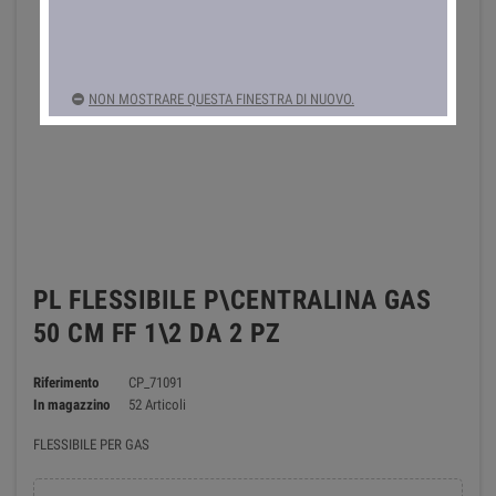
NON MOSTRARE QUESTA FINESTRA DI NUOVO.
PL FLESSIBILE P\CENTRALINA GAS
50 CM FF 1\2 DA 2 PZ
Riferimento
CP_71091
In magazzino
52 Articoli
FLESSIBILE PER GAS