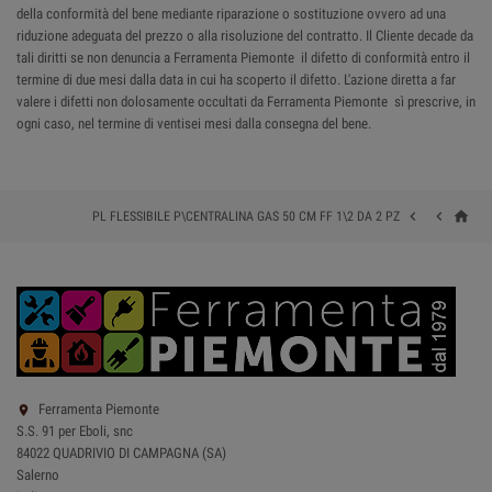
della conformità del bene mediante riparazione o sostituzione ovvero ad una
riduzione adeguata del prezzo o alla risoluzione del contratto. Il Cliente decade da
tali diritti se non denuncia a Ferramenta Piemonte il difetto di conformità entro il
termine di due mesi dalla data in cui ha scoperto il difetto. L'azione diretta a far
valere i difetti non dolosamente occultati da Ferramenta Piemonte sì prescrive, in
ogni caso, nel termine di ventisei mesi dalla consegna del bene.
home


PL FLESSIBILE P\CENTRALINA GAS 50 CM FF 1\2 DA 2 PZ
Ferramenta Piemonte

S.S. 91 per Eboli, snc
84022 QUADRIVIO DI CAMPAGNA (SA)
Salerno