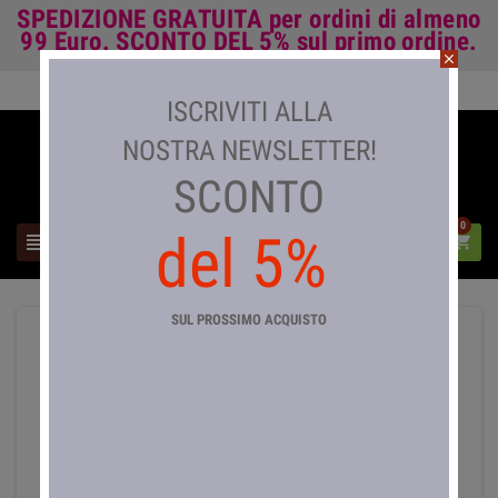
SPEDIZIONE GRATUITA
per ordini di almeno
99 Euro.
SCONTO DEL 5%
sul primo ordine.
close
Accedi

ISCRIVITI ALLA
NOSTRA NEWSLETTER!
SCONTO
0
del 5%



SUL PROSSIMO ACQUISTO