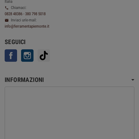
Italia
Chiamaci:

0828 48386 - 380 798 5018
Inviaci un'e-mail:

info@ferramentapiemonte.it
SEGUICI
Facebook
Instagram
TikTok
INFORMAZIONI