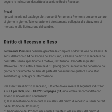
seguire le indicazioni descritte alla sezione Resi e Recesso.
Prezzi
I prezzi inseriti nel catalogo elettronico di Ferramenta Piemonte possono variare
di giorno in giorno. Tale variazione è strettamente collegata alla situazione di
mercato o alla fluttuazione del cambio.
Diritto di Recesso e Reso
Ferramenta Piemonte
desidera garantire la completa soddisfazione del Cliente. Ai
sensi dell'articolo 64 del Codice del Consumo, il Cliente ha diritto di recedere dal
contratto, senza specificarne il motivo, restituendo i Prodotti acquistati
attraverso il Sito entro il termine di 10 (dieci) giorni lavorativi che decorrono dal
giorno di ricevimento dei beni da parte del consumatore qualora siano stati
soddisfatti gli obblighi di informazione.
Per esercitare il diritto di recesso, il Cliente dovrà inviare al seguente indirizzo:
s.s.91 per Eboli, snc – 84022 Campagna (SA)
una lettera raccomandata con
avviso di ricevimento contenente:
a) la manifestazione di volontà di avvalersi del diritto di recesso ai sensi dell'art.
64 del Codice del Consumo;
b) l'indicazione dei Prodotti per i quali il Cliente vuole avvalersi del diritto di