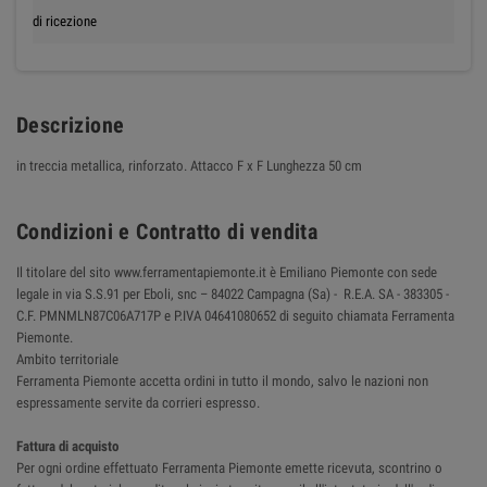
di ricezione
Descrizione
in treccia metallica, rinforzato. Attacco F x F Lunghezza 50 cm
Condizioni e Contratto di vendita
Il titolare del sito www.ferramentapiemonte.it è Emiliano Piemonte con sede
legale in via S.S.91 per Eboli, snc – 84022 Campagna (Sa) - R.E.A. SA - 383305 -
C.F. PMNMLN87C06A717P e P.IVA 04641080652 di seguito chiamata Ferramenta
Piemonte.
Ambito territoriale
Ferramenta Piemonte accetta ordini in tutto il mondo, salvo le nazioni non
espressamente servite da corrieri espresso.
Fattura di acquisto
Per ogni ordine effettuato Ferramenta Piemonte emette ricevuta, scontrino o