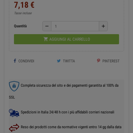
7,18 €
Tasse incluse
remove
add
Quantità

AGGIUNGI AL CARRELLO
CONDIVIDI
TWITTA
PINTEREST
Completa sicurezza del sito e dei pagamenti garantita al 100% da
SSL
Spedizioni in Italia 24/48 h con i più affidabili corrieri nazionali
Reso dei prodotti come da normative vigenti entro 14 gg dalla data