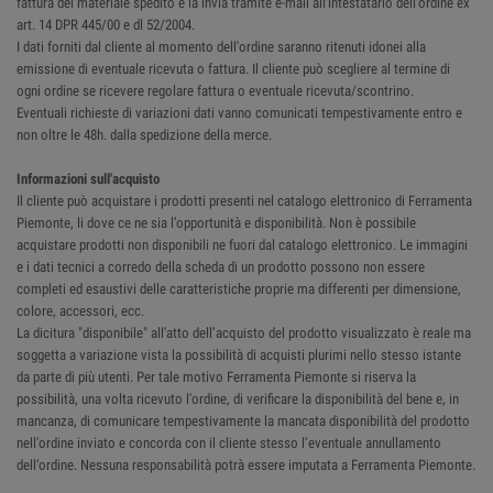
fattura del materiale spedito e la invia tramite e-mail all'intestatario dell'ordine ex
art. 14 DPR 445/00 e dl 52/2004.
I dati forniti dal cliente al momento dell'ordine saranno ritenuti idonei alla
emissione di eventuale ricevuta o fattura. Il cliente può scegliere al termine di
ogni ordine se ricevere regolare fattura o eventuale ricevuta/scontrino.
Eventuali richieste di variazioni dati vanno comunicati tempestivamente entro e
non oltre le 48h. dalla spedizione della merce.
Informazioni sull'acquisto
Il cliente può acquistare i prodotti presenti nel catalogo elettronico di Ferramenta
Piemonte, li dove ce ne sia l’opportunità e disponibilità. Non è possibile
acquistare prodotti non disponibili ne fuori dal catalogo elettronico. Le immagini
e i dati tecnici a corredo della scheda di un prodotto possono non essere
completi ed esaustivi delle caratteristiche proprie ma differenti per dimensione,
colore, accessori, ecc.
La dicitura "disponibile" all'atto dell’acquisto del prodotto visualizzato è reale ma
soggetta a variazione vista la possibilità di acquisti plurimi nello stesso istante
da parte di più utenti. Per tale motivo Ferramenta Piemonte si riserva la
possibilità, una volta ricevuto l'ordine, di verificare la disponibilità del bene e, in
mancanza, di comunicare tempestivamente la mancata disponibilità del prodotto
nell'ordine inviato e concorda con il cliente stesso l’eventuale annullamento
dell’ordine. Nessuna responsabilità potrà essere imputata a Ferramenta Piemonte.