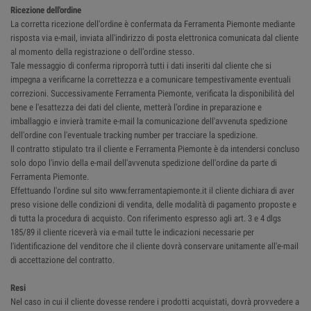
Ricezione dell'ordine
La corretta ricezione dell'ordine è confermata da Ferramenta Piemonte mediante
risposta via e-mail, inviata all'indirizzo di posta elettronica comunicata dal cliente
al momento della registrazione o dell’ordine stesso.
Tale messaggio di conferma riproporrà tutti i dati inseriti dal cliente che si
impegna a verificarne la correttezza e a comunicare tempestivamente eventuali
correzioni. Successivamente Ferramenta Piemonte, verificata la disponibilità del
bene e l'esattezza dei dati del cliente, metterà l’ordine in preparazione e
imballaggio e invierà tramite e-mail la comunicazione dell'avvenuta spedizione
dell'ordine con l'eventuale tracking number per tracciare la spedizione.
Il contratto stipulato tra il cliente e Ferramenta Piemonte è da intendersi concluso
solo dopo l'invio della e-mail dell'avvenuta spedizione dell'ordine da parte di
Ferramenta Piemonte.
Effettuando l'ordine sul sito www.ferramentapiemonte.it il cliente dichiara di aver
preso visione delle condizioni di vendita, delle modalità di pagamento proposte e
di tutta la procedura di acquisto. Con riferimento espresso agli art. 3 e 4 dlgs
185/89 il cliente riceverà via e-mail tutte le indicazioni necessarie per
l'identificazione del venditore che il cliente dovrà conservare unitamente all'e-mail
di accettazione del contratto.
Resi
Nel caso in cui il cliente dovesse rendere i prodotti acquistati, dovrà provvedere a