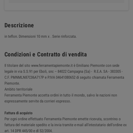
Descrizione
in teflon. Dimensioni 10 mm x . Serie rinforzata.
Condizioni e Contratto di vendita
Il titolare del sito www.ferramentapiemonte.it è Emiliano Piemonte con sede
legale in via S.S.91 per Eboli, snc – 84022 Campagna (Sa) - R.E.A. SA - 383305 -
C.F. PMNMLN87C06A717P e P.IVA 04641080652 di seguito chiamata Ferramenta
Piemonte.
Ambito territoriale
Ferramenta Piemonte accetta ordini in tutto il mondo, salvo le nazioni non
espressamente servite da corrieri espresso.
Fattura di acquisto
Per ogni ordine effettuato Ferramenta Piemonte emette ricevuta, scontrino o
fattura del materiale spedito e la invia tramite e-mail all'intestatario dell'ordine ex
art. 14 DPR 445/00 e dl 52/2004.