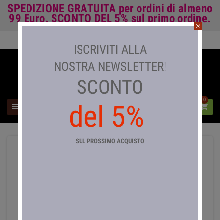
SPEDIZIONE GRATUITA
per ordini di almeno
99 Euro.
SCONTO DEL 5%
sul primo ordine.
close
Accedi

ISCRIVITI ALLA
NOSTRA NEWSLETTER!
SCONTO
0
del 5%



SUL PROSSIMO ACQUISTO