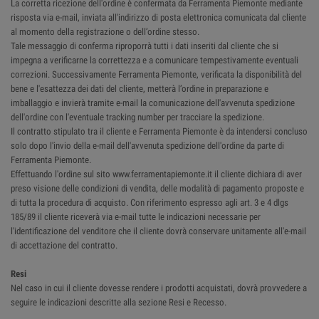
La corretta ricezione dell'ordine è confermata da Ferramenta Piemonte mediante
risposta via e-mail, inviata all'indirizzo di posta elettronica comunicata dal cliente
al momento della registrazione o dell’ordine stesso.
Tale messaggio di conferma riproporrà tutti i dati inseriti dal cliente che si
impegna a verificarne la correttezza e a comunicare tempestivamente eventuali
correzioni. Successivamente Ferramenta Piemonte, verificata la disponibilità del
bene e l'esattezza dei dati del cliente, metterà l’ordine in preparazione e
imballaggio e invierà tramite e-mail la comunicazione dell'avvenuta spedizione
dell'ordine con l'eventuale tracking number per tracciare la spedizione.
Il contratto stipulato tra il cliente e Ferramenta Piemonte è da intendersi concluso
solo dopo l'invio della e-mail dell'avvenuta spedizione dell'ordine da parte di
Ferramenta Piemonte.
Effettuando l'ordine sul sito www.ferramentapiemonte.it il cliente dichiara di aver
preso visione delle condizioni di vendita, delle modalità di pagamento proposte e
di tutta la procedura di acquisto. Con riferimento espresso agli art. 3 e 4 dlgs
185/89 il cliente riceverà via e-mail tutte le indicazioni necessarie per
l'identificazione del venditore che il cliente dovrà conservare unitamente all'e-mail
di accettazione del contratto.
Resi
Nel caso in cui il cliente dovesse rendere i prodotti acquistati, dovrà provvedere a
seguire le indicazioni descritte alla sezione Resi e Recesso.