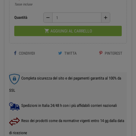
Tasse incluse
remove
add
Quantità

AGGIUNGI AL CARRELLO
CONDIVIDI
TWITTA
PINTEREST
Completa sicurezza del sito e dei pagamenti garantita al 100% da
SSL
Spedizioni in Italia 24/48 h con i più affidabili corrieri nazionali
Reso dei prodotti come da normative vigenti entro 14 gg dalla data
di ricezione