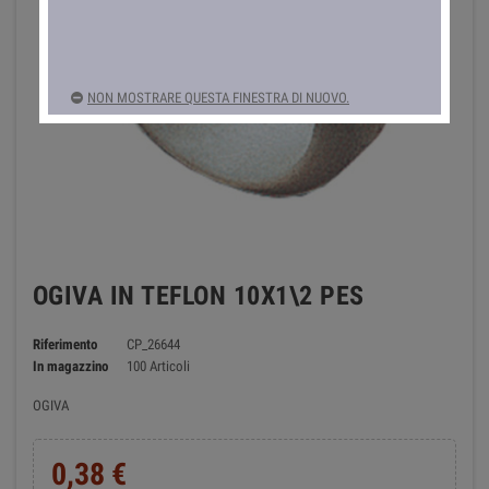
NON MOSTRARE QUESTA FINESTRA DI NUOVO.
OGIVA IN TEFLON 10X1\2 PES
Riferimento
CP_26644
In magazzino
100 Articoli
OGIVA
0,38 €