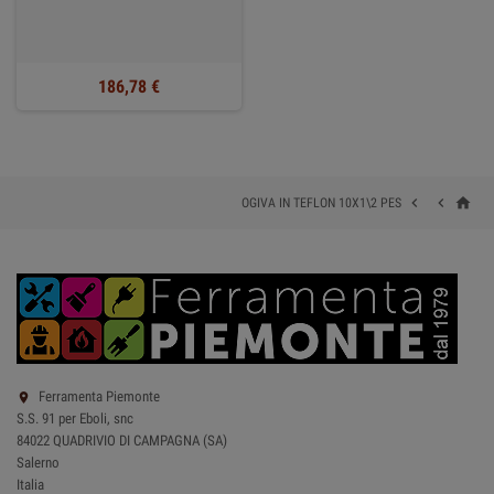
186,78 €
home


OGIVA IN TEFLON 10X1\2 PES
Ferramenta Piemonte

S.S. 91 per Eboli, snc
84022 QUADRIVIO DI CAMPAGNA (SA)
Salerno
Italia