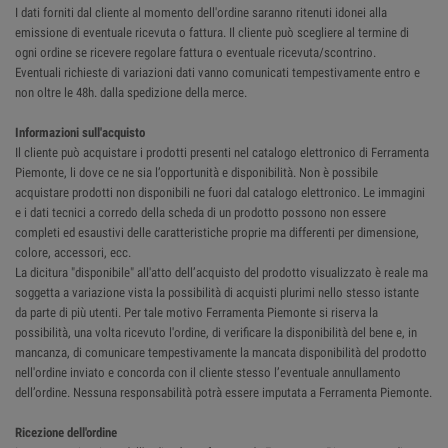
I dati forniti dal cliente al momento dell'ordine saranno ritenuti idonei alla
emissione di eventuale ricevuta o fattura. Il cliente può scegliere al termine di
ogni ordine se ricevere regolare fattura o eventuale ricevuta/scontrino.
Eventuali richieste di variazioni dati vanno comunicati tempestivamente entro e
non oltre le 48h. dalla spedizione della merce.
Informazioni sull'acquisto
Il cliente può acquistare i prodotti presenti nel catalogo elettronico di Ferramenta
Piemonte, li dove ce ne sia l’opportunità e disponibilità. Non è possibile
acquistare prodotti non disponibili ne fuori dal catalogo elettronico. Le immagini
e i dati tecnici a corredo della scheda di un prodotto possono non essere
completi ed esaustivi delle caratteristiche proprie ma differenti per dimensione,
colore, accessori, ecc.
La dicitura "disponibile" all'atto dell’acquisto del prodotto visualizzato è reale ma
soggetta a variazione vista la possibilità di acquisti plurimi nello stesso istante
da parte di più utenti. Per tale motivo Ferramenta Piemonte si riserva la
possibilità, una volta ricevuto l'ordine, di verificare la disponibilità del bene e, in
mancanza, di comunicare tempestivamente la mancata disponibilità del prodotto
nell'ordine inviato e concorda con il cliente stesso l’eventuale annullamento
dell’ordine. Nessuna responsabilità potrà essere imputata a Ferramenta Piemonte.
Ricezione dell'ordine