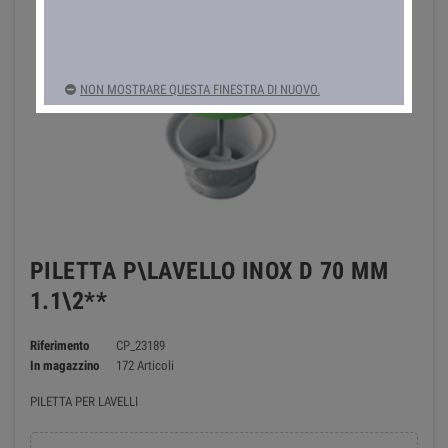
NON MOSTRARE QUESTA FINESTRA DI NUOVO.
PILETTA P\LAVELLO INOX D 70 MM
1.1\2**
Riferimento
CP_23189
In magazzino
172 Articoli
PILETTA PER LAVELLI