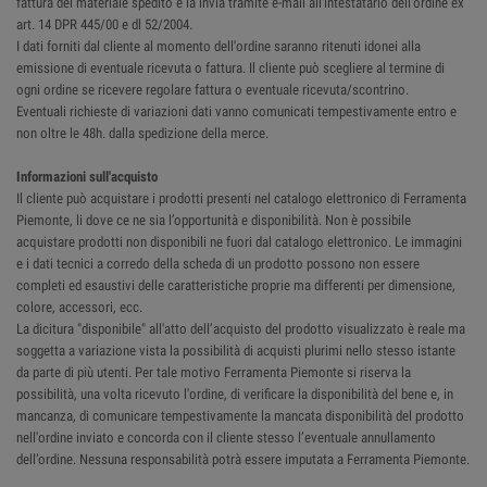
fattura del materiale spedito e la invia tramite e-mail all'intestatario dell'ordine ex
art. 14 DPR 445/00 e dl 52/2004.
I dati forniti dal cliente al momento dell'ordine saranno ritenuti idonei alla
emissione di eventuale ricevuta o fattura. Il cliente può scegliere al termine di
ogni ordine se ricevere regolare fattura o eventuale ricevuta/scontrino.
Eventuali richieste di variazioni dati vanno comunicati tempestivamente entro e
non oltre le 48h. dalla spedizione della merce.
Informazioni sull'acquisto
Il cliente può acquistare i prodotti presenti nel catalogo elettronico di Ferramenta
Piemonte, li dove ce ne sia l’opportunità e disponibilità. Non è possibile
acquistare prodotti non disponibili ne fuori dal catalogo elettronico. Le immagini
e i dati tecnici a corredo della scheda di un prodotto possono non essere
completi ed esaustivi delle caratteristiche proprie ma differenti per dimensione,
colore, accessori, ecc.
La dicitura "disponibile" all'atto dell’acquisto del prodotto visualizzato è reale ma
soggetta a variazione vista la possibilità di acquisti plurimi nello stesso istante
da parte di più utenti. Per tale motivo Ferramenta Piemonte si riserva la
possibilità, una volta ricevuto l'ordine, di verificare la disponibilità del bene e, in
mancanza, di comunicare tempestivamente la mancata disponibilità del prodotto
nell'ordine inviato e concorda con il cliente stesso l’eventuale annullamento
dell’ordine. Nessuna responsabilità potrà essere imputata a Ferramenta Piemonte.