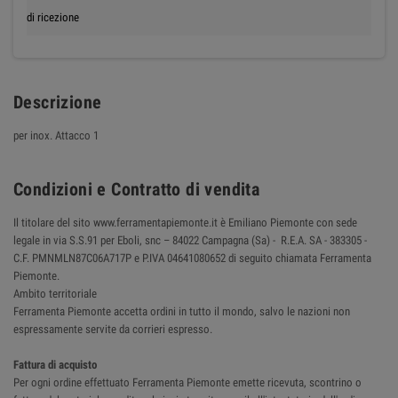
di ricezione
Descrizione
per inox. Attacco 1
Condizioni e Contratto di vendita
Il titolare del sito www.ferramentapiemonte.it è Emiliano Piemonte con sede
legale in via S.S.91 per Eboli, snc – 84022 Campagna (Sa) - R.E.A. SA - 383305 -
C.F. PMNMLN87C06A717P e P.IVA 04641080652 di seguito chiamata Ferramenta
Piemonte.
Ambito territoriale
Ferramenta Piemonte accetta ordini in tutto il mondo, salvo le nazioni non
espressamente servite da corrieri espresso.
Fattura di acquisto
Per ogni ordine effettuato Ferramenta Piemonte emette ricevuta, scontrino o