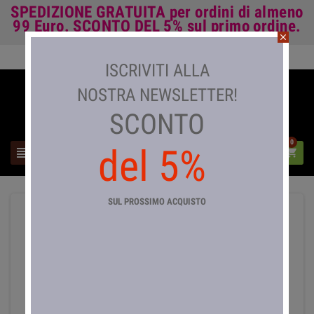
SPEDIZIONE GRATUITA
per ordini di almeno
99 Euro.
SCONTO DEL 5%
sul primo ordine.
close
Accedi

ISCRIVITI ALLA
NOSTRA NEWSLETTER!
SCONTO
0
del 5%



SUL PROSSIMO ACQUISTO