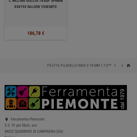
C NICCHIA DOCCIA TRASP SP6MM
80X190 SALOON YOSEMITE
186,78 €
home


PILETTA P\LAVELLO INOX D 70 MM 1.1\2**
Ferramenta Piemonte

S.S. 91 per Eboli, snc
84022 QUADRIVIO DI CAMPAGNA (SA)