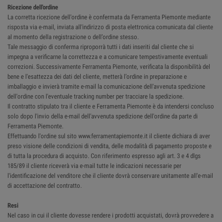
Ricezione dell'ordine
La corretta ricezione dell'ordine è confermata da Ferramenta Piemonte mediante
risposta via e-mail, inviata all'indirizzo di posta elettronica comunicata dal cliente
al momento della registrazione o dell’ordine stesso.
Tale messaggio di conferma riproporrà tutti i dati inseriti dal cliente che si
impegna a verificarne la correttezza e a comunicare tempestivamente eventuali
correzioni. Successivamente Ferramenta Piemonte, verificata la disponibilità del
bene e l'esattezza dei dati del cliente, metterà l’ordine in preparazione e
imballaggio e invierà tramite e-mail la comunicazione dell'avvenuta spedizione
dell'ordine con l'eventuale tracking number per tracciare la spedizione.
Il contratto stipulato tra il cliente e Ferramenta Piemonte è da intendersi concluso
solo dopo l'invio della e-mail dell'avvenuta spedizione dell'ordine da parte di
Ferramenta Piemonte.
Effettuando l'ordine sul sito www.ferramentapiemonte.it il cliente dichiara di aver
preso visione delle condizioni di vendita, delle modalità di pagamento proposte e
di tutta la procedura di acquisto. Con riferimento espresso agli art. 3 e 4 dlgs
185/89 il cliente riceverà via e-mail tutte le indicazioni necessarie per
l'identificazione del venditore che il cliente dovrà conservare unitamente all'e-mail
di accettazione del contratto.
Resi
Nel caso in cui il cliente dovesse rendere i prodotti acquistati, dovrà provvedere a