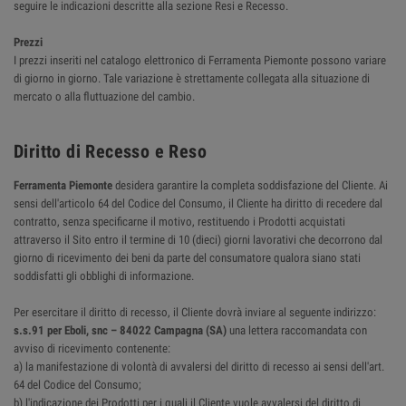
seguire le indicazioni descritte alla sezione Resi e Recesso.
Prezzi
I prezzi inseriti nel catalogo elettronico di Ferramenta Piemonte possono variare
di giorno in giorno. Tale variazione è strettamente collegata alla situazione di
mercato o alla fluttuazione del cambio.
Diritto di Recesso e Reso
Ferramenta Piemonte
desidera garantire la completa soddisfazione del Cliente. Ai
sensi dell'articolo 64 del Codice del Consumo, il Cliente ha diritto di recedere dal
contratto, senza specificarne il motivo, restituendo i Prodotti acquistati
attraverso il Sito entro il termine di 10 (dieci) giorni lavorativi che decorrono dal
giorno di ricevimento dei beni da parte del consumatore qualora siano stati
soddisfatti gli obblighi di informazione.
Per esercitare il diritto di recesso, il Cliente dovrà inviare al seguente indirizzo:
s.s.91 per Eboli, snc – 84022 Campagna (SA)
una lettera raccomandata con
avviso di ricevimento contenente:
a) la manifestazione di volontà di avvalersi del diritto di recesso ai sensi dell'art.
64 del Codice del Consumo;
b) l'indicazione dei Prodotti per i quali il Cliente vuole avvalersi del diritto di