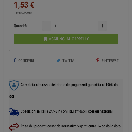
1,53 €
Tasse incluse
remove
add
Quantità

AGGIUNGI AL CARRELLO
CONDIVIDI
TWITTA
PINTEREST
Completa sicurezza del sito e dei pagamenti garantita al 100% da
SSL
Spedizioni in Italia 24/48 h con i più affidabili corrieri nazionali
Reso dei prodotti come da normative vigenti entro 14 gg dalla data