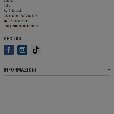
Salerno
Italia
Chiamaci:

0828 48386 - 380 798 5018
Inviaci un'e-mail:

info@ferramentapiemonte.it
SEGUICI
Facebook
Instagram
TikTok
INFORMAZIONI