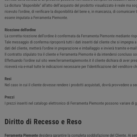
La dicitura "disponibile" all'atto dell’acquisto del prodotto visualizzato è reale ma so
ricevuto l'ordine, di verificare la disponibilità del bene e, in mancanza, di comunica
essere imputata a Ferramenta Piemonte.
Ricezione dell'ordine
La corretta ricezione dell'ordine è confermata da Ferramenta Piemonte mediante rispost
Tale messaggio di conferma riproporrà tutti i dati inseriti dal cliente che si impegna
dati del cliente, metterà l’ordine in preparazione e imballaggio e invierà tramite e-ma
Il contratto stipulato tra il cliente e Ferramenta Piemonte è da intendersi concluso so
Effettuando l'ordine sul sito www.ferramentapiemonte.it il cliente dichiara di aver pre
riceverà via e-mail tutte le indicazioni necessarie per l'identificazione del venditore 
Resi
Nel caso in cui il cliente dovesse rendere i prodotti acquistati, dovrà provvedere a se
Prezzi
I prezzi inseriti nel catalogo elettronico di Ferramenta Piemonte possono variare di g
Diritto di Recesso e Reso
Ferramenta Piemonte
desidera garantire la completa soddisfazione del Cliente. Ai sensi