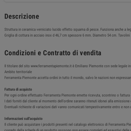
Descrizione
Struttura in ceramica verniciato lucido effetto squama di pesce. Funziona anche a leg
Griglia di cottura in acciaio inox d 46,7 cm spessore 6 mm. Diametro 54 cm. Tavolini
Condizioni e Contratto di vendita
Il titolare del sito www.ferramentapiemonte.it è Emiliano Piemonte con sede legale
Ambito territoriale
Ferramenta Piemonte accetta ordini in tutto il mondo, salvo le nazioni non espressam
Fattura di acquisto
Per ogni ordine effettuato Ferramenta Piemonte emette ricevuta, scontrino o fattura del
I dati forniti dal cliente al momento dell'ordine saranno ritenuti idonei alla emissione 
Eventuali richieste di variazioni dati vanno comunicati tempestivamente entro e non o
Informazioni sull'acquisto
Il cliente può acquistare i prodotti presenti nel catalogo elettronico di Ferramenta Pie
corredo della scheda di un prodotto possono non essere completi ed esaustivi delle ca