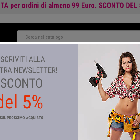
ITA
per ordini di almeno 99 Euro.
SCONTO DEL
NOVITA'
ISCRIVITI ALLA
TA
GIARDINAGGIO E AGRICOLTURA
COLORI E VERNICI
TEM
TRA NEWSLETTER!
SCONTO
del 5%
C KAMADO BARBECUE CARBON
Riferimento
CP_507231
SUL PROSSIMO ACQUISTO
In magazzino
55 Articoli
BARBECUE A CARBONE