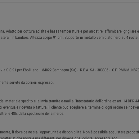
na. Adatto per cottura ad alta e bassa temperature e per arrostire, affumicare, grigliar
 laterali in bamboo. Altezza corpo 91 cm. Supporto in metallo verniciato nero su 4 ruo
 in via S.S.91 per Eboli, snc – 84022 Campagna (Sa) - R.E.A. SA - 383305 - C.F. PMNMLN
ente servite da corrieri espresso.
 materiale spedito e la invia tramite e-mail all'intestatario dell'ordine ex art. 14 DPR 4
di eventuale ricevuta o fattura. Il cliente può scegliere al termine di ogni ordine se ricev
ltre le 48h. dalla spedizione della merce.
monte, li dove ce ne sia l’opportunità e disponibilità. Non è possibile acquistare prodotti 
ratteristiche proprie ma differenti per dimensione, colore, accessori, ecc.