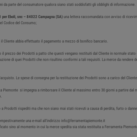
beni da parte del consumatore qualora siano stati soddisfatti gli obblighi di informazione.
1 per Eboli, snc – 84022 Campagna (SA)
una lettera raccomandata con avviso di ricevi
4 del Codice del Consumo;
i il Cliente abbia effettuato il pagamento a mezzo di bonifico bancario.
 il prezzo dei Prodotti a patto che questi vengano restituiti dal Cliente in normale stato
tituzione di quei Prodotti che non risultino conformi a tali requisiti. La merce da render
acquisto. Le spese di consegna per la restituzione dei Prodotti sono a carico del Cliente
nta Piemonte si impegna a rimborsare il Cliente al massimo entro 30 giorni a partire d
o.
 a Prodotti rispediti ma che non siano mai stati ricevuti a causa di perdita, furto o da
e tempestivamente una e-mail all'indirizzo info@ferramentapiemonte.it
cato sino al momento in cui la merce spedita sia stata restituita a Ferramenta Piemonte . I