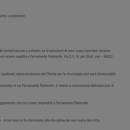
mento contenente:
 di conservazione e soltanto se le istruzioni di reso sopra riportate saranno
e deve essere spedita a Ferramenta Piemonte Via S.S. 91 per Eboli, snc – 84022
; qualsiasi spesa sostenuta dal Cliente per la riconsegna non sarà rimborsabile.
al momento in cui Ferramenta Piemonte è venuto a conoscenza dell'esercizio di
nneggiamento che non siano imputabili a Ferramenta Piemonte.
n tal caso si fa riferimento alla disciplina dei resi sopra descritta.