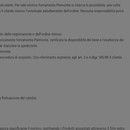
i più utenti. Per tale motivo Ferramenta Piemonte si riserva la possibilità, una volta
n il cliente stesso l’eventuale annullamento dell’ordine. Nessuna responsabilità potrà
o della registrazione o dell’ordine stesso.
sivamente Ferramenta Piemonte, verificata la disponibilità del bene e l'esattezza dei
er tracciare la spedizione.
iemonte.
procedura di acquisto. Con riferimento espresso agli art. 3 e 4 dlgs 185/89 il cliente
a fluttuazione del cambio.
senza specificarne il motivo, restituendo i Prodotti acquistati attraverso il Sito entro