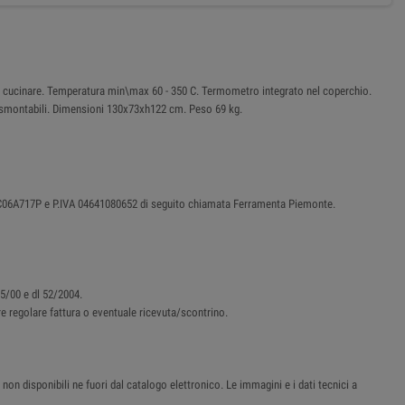
e e cucinare. Temperatura min\max 60 - 350 C. Termometro integrato nel coperchio.
te smontabili. Dimensioni 130x73xh122 cm. Peso 69 kg.
87C06A717P e P.IVA 04641080652 di seguito chiamata Ferramenta Piemonte.
45/00 e dl 52/2004.
ere regolare fattura o eventuale ricevuta/scontrino.
non disponibili ne fuori dal catalogo elettronico. Le immagini e i dati tecnici a