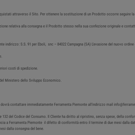
cquistati attraverso il Sito. Per ottenere la sostituzione di un Prodotto occorre seguire la
azione relativa alla consegna e il Prodotto stesso nella sua confezione originale e con
nte indirizzo: S.S. 91 per Eboli, snc – 84022 Campagna (SA) L'evasione del nuovo ordine è 
e.
riori costi di spedizione.
o del Ministero dello Sviluppo Economico.
ente dovrà contattare immediatamente Ferramenta Piemonte all'indirizzo mail info@ferram
130 e 132 del Codice del Consumo. Il Cliente ha diritto al ripristino, senza spese, della c
uncia a Ferramenta Piemonte il difetto di conformità entro il termine di due mesi dalla data
mesi dalla consegna del bene.