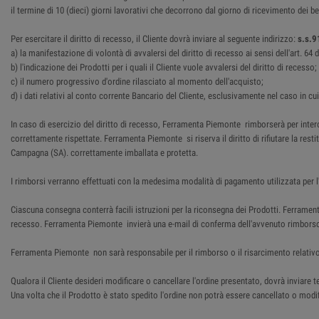
il termine di 10 (dieci) giorni lavorativi che decorrono dal giorno di ricevimento dei 
Per esercitare il diritto di recesso, il Cliente dovrà inviare al seguente indirizzo:
s.s.9
a) la manifestazione di volontà di avvalersi del diritto di recesso ai sensi dell'art. 6
b) l'indicazione dei Prodotti per i quali il Cliente vuole avvalersi del diritto di recesso;
c) il numero progressivo d'ordine rilasciato al momento dell'acquisto;
d) i dati relativi al conto corrente Bancario del Cliente, esclusivamente nel caso in cu
In caso di esercizio del diritto di recesso, Ferramenta Piemonte rimborserà per intero
correttamente rispettate. Ferramenta Piemonte si riserva il diritto di rifiutare la res
Campagna (SA). correttamente imballata e protetta.
I rimborsi verranno effettuati con la medesima modalità di pagamento utilizzata per l'
Ciascuna consegna conterrà facili istruzioni per la riconsegna dei Prodotti. Ferrame
recesso. Ferramenta Piemonte invierà una e-mail di conferma dell'avvenuto rimbors
Ferramenta Piemonte non sarà responsabile per il rimborso o il risarcimento relativo
Qualora il Cliente desideri modificare o cancellare l'ordine presentato, dovrà inviar
Una volta che il Prodotto è stato spedito l'ordine non potrà essere cancellato o modifi