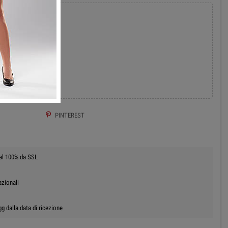
add
 AL CARRELLO
PINTEREST
 al 100% da SSL
azionali
g dalla data di ricezione