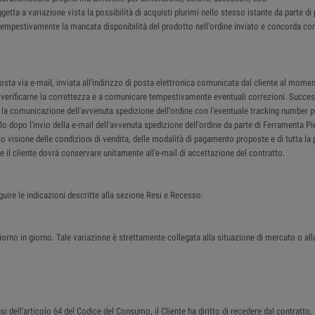
ggetta a variazione vista la possibilità di acquisti plurimi nello stesso istante da parte d
re tempestivamente la mancata disponibilità del prodotto nell'ordine inviato e concorda co
a via e-mail, inviata all'indirizzo di posta elettronica comunicata dal cliente al moment
 a verificarne la correttezza e a comunicare tempestivamente eventuali correzioni. Succes
il la comunicazione dell'avvenuta spedizione dell'ordine con l'eventuale tracking number p
lo dopo l'invio della e-mail dell'avvenuta spedizione dell'ordine da parte di Ferramenta P
so visione delle condizioni di vendita, delle modalità di pagamento proposte e di tutta la 
che il cliente dovrà conservare unitamente all'e-mail di accettazione del contratto.
guire le indicazioni descritte alla sezione Resi e Recesso.
iorno in giorno. Tale variazione è strettamente collegata alla situazione di mercato o all
 dell'articolo 64 del Codice del Consumo, il Cliente ha diritto di recedere dal contratto, 