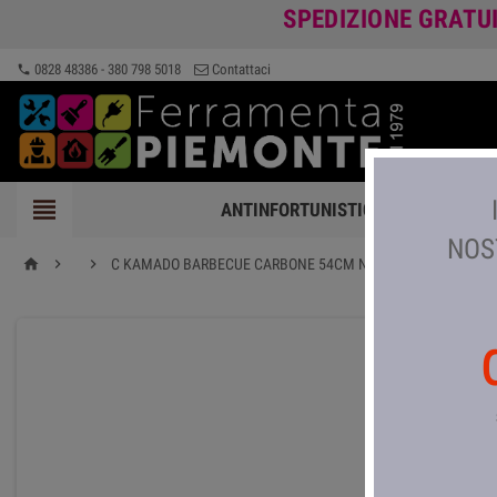
SPEDIZIONE GRATU
0828 48386 - 380 798 5018
Contattaci
phone

ANTINFORTUNISTICA
FERRAMEN
NOS


C KAMADO BARBECUE CARBONE 54CM NERO
home