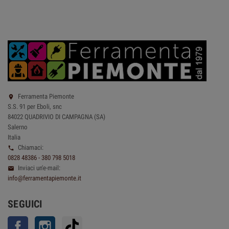
Ferramenta Piemonte

S.S. 91 per Eboli, snc
84022 QUADRIVIO DI CAMPAGNA (SA)
Salerno
Italia
Chiamaci:

0828 48386 - 380 798 5018
Inviaci un'e-mail:

info@ferramentapiemonte.it
SEGUICI
Facebook
Instagram
TikTok