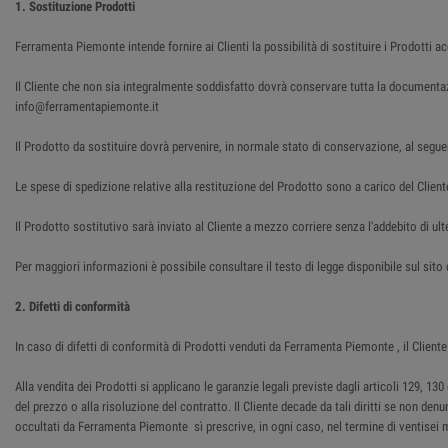
1. Sostituzione Prodotti
Ferramenta Piemonte intende fornire ai Clienti la possibilità di sostituire i Prodotti a
Il Cliente che non sia integralmente soddisfatto dovrà conservare tutta la document
info@ferramentapiemonte.it
Il Prodotto da sostituire dovrà pervenire, in normale stato di conservazione, al segue
Le spese di spedizione relative alla restituzione del Prodotto sono a carico del Client
Il Prodotto sostitutivo sarà inviato al Cliente a mezzo corriere senza l'addebito di ulte
Per maggiori informazioni è possibile consultare il testo di legge disponibile sul sit
2. Difetti di conformità
In caso di difetti di conformità di Prodotti venduti da Ferramenta Piemonte , il Cli
Alla vendita dei Prodotti si applicano le garanzie legali previste dagli articoli 129, 
del prezzo o alla risoluzione del contratto. Il Cliente decade da tali diritti se non den
occultati da Ferramenta Piemonte sì prescrive, in ogni caso, nel termine di ventisei 