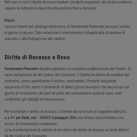
Nel caso in cui il cliente dovesse rendere i prodotti acquistati, dovrà provvedere a
seguire le indicazioni descritte alla sezione Resi e Recesso.
Prezzi
I prezzi inseriti nel catalogo elettronico di Ferramenta Piemonte possono variare
di giorno in giorno. Tale variazione è strettamente collegata alla situazione di
mercato o alla fluttuazione del cambio.
Diritto di Recesso e Reso
Ferramenta Piemonte
desidera garantire la completa soddisfazione del Cliente. Ai
sensi dell'articolo 64 del Codice del Consumo, il Cliente ha diritto di recedere dal
contratto, senza specificarne il motivo, restituendo i Prodotti acquistati
attraverso il Sito entro il termine di 10 (dieci) giorni lavorativi che decorrono dal
giorno di ricevimento dei beni da parte del consumatore qualora siano stati
soddisfatti gli obblighi di informazione.
Per esercitare il diritto di recesso, il Cliente dovrà inviare al seguente indirizzo:
s.s.91 per Eboli, snc – 84022 Campagna (SA)
una lettera raccomandata con
avviso di ricevimento contenente:
a) la manifestazione di volontà di avvalersi del diritto di recesso ai sensi dell'art.
64 del Codice del Consumo;