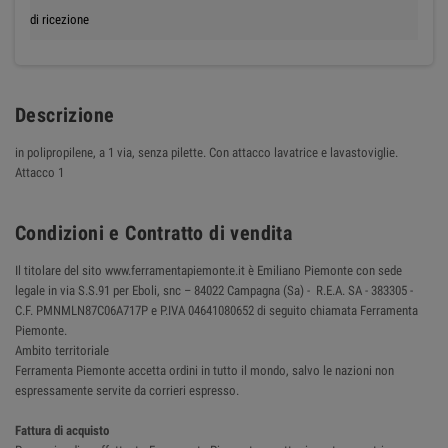
di ricezione
Descrizione
in polipropilene, a 1 via, senza pilette. Con attacco lavatrice e lavastoviglie.
Attacco 1
Condizioni e Contratto di vendita
Il titolare del sito www.ferramentapiemonte.it è Emiliano Piemonte con sede
legale in via S.S.91 per Eboli, snc – 84022 Campagna (Sa) - R.E.A. SA - 383305 -
C.F. PMNMLN87C06A717P e P.IVA 04641080652 di seguito chiamata Ferramenta
Piemonte.
Ambito territoriale
Ferramenta Piemonte accetta ordini in tutto il mondo, salvo le nazioni non
espressamente servite da corrieri espresso.
Fattura di acquisto