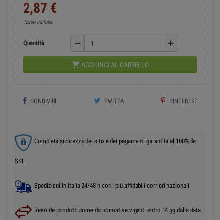
2,87 €
Tasse incluse
remove
add
Quantità

AGGIUNGI AL CARRELLO
CONDIVIDI
TWITTA
PINTEREST
Completa sicurezza del sito e dei pagamenti garantita al 100% da
SSL
Spedizioni in Italia 24/48 h con i più affidabili corrieri nazionali
Reso dei prodotti come da normative vigenti entro 14 gg dalla data