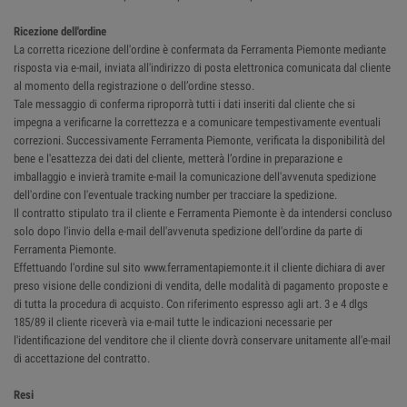
Ricezione dell'ordine
La corretta ricezione dell'ordine è confermata da Ferramenta Piemonte mediante
risposta via e-mail, inviata all'indirizzo di posta elettronica comunicata dal cliente
al momento della registrazione o dell’ordine stesso.
Tale messaggio di conferma riproporrà tutti i dati inseriti dal cliente che si
impegna a verificarne la correttezza e a comunicare tempestivamente eventuali
correzioni. Successivamente Ferramenta Piemonte, verificata la disponibilità del
bene e l'esattezza dei dati del cliente, metterà l’ordine in preparazione e
imballaggio e invierà tramite e-mail la comunicazione dell'avvenuta spedizione
dell'ordine con l'eventuale tracking number per tracciare la spedizione.
Il contratto stipulato tra il cliente e Ferramenta Piemonte è da intendersi concluso
solo dopo l'invio della e-mail dell'avvenuta spedizione dell'ordine da parte di
Ferramenta Piemonte.
Effettuando l'ordine sul sito www.ferramentapiemonte.it il cliente dichiara di aver
preso visione delle condizioni di vendita, delle modalità di pagamento proposte e
di tutta la procedura di acquisto. Con riferimento espresso agli art. 3 e 4 dlgs
185/89 il cliente riceverà via e-mail tutte le indicazioni necessarie per
l'identificazione del venditore che il cliente dovrà conservare unitamente all'e-mail
di accettazione del contratto.
Resi