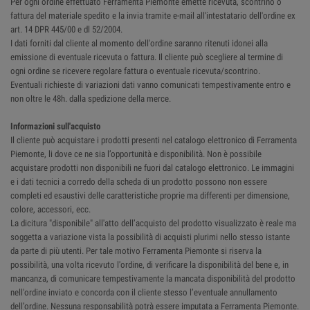
Per ogni ordine effettuato Ferramenta Piemonte emette ricevuta, scontrino o
fattura del materiale spedito e la invia tramite e-mail all'intestatario dell'ordine ex
art. 14 DPR 445/00 e dl 52/2004.
I dati forniti dal cliente al momento dell'ordine saranno ritenuti idonei alla
emissione di eventuale ricevuta o fattura. Il cliente può scegliere al termine di
ogni ordine se ricevere regolare fattura o eventuale ricevuta/scontrino.
Eventuali richieste di variazioni dati vanno comunicati tempestivamente entro e
non oltre le 48h. dalla spedizione della merce.
Informazioni sull'acquisto
Il cliente può acquistare i prodotti presenti nel catalogo elettronico di Ferramenta
Piemonte, li dove ce ne sia l’opportunità e disponibilità. Non è possibile
acquistare prodotti non disponibili ne fuori dal catalogo elettronico. Le immagini
e i dati tecnici a corredo della scheda di un prodotto possono non essere
completi ed esaustivi delle caratteristiche proprie ma differenti per dimensione,
colore, accessori, ecc.
La dicitura "disponibile" all'atto dell’acquisto del prodotto visualizzato è reale ma
soggetta a variazione vista la possibilità di acquisti plurimi nello stesso istante
da parte di più utenti. Per tale motivo Ferramenta Piemonte si riserva la
possibilità, una volta ricevuto l'ordine, di verificare la disponibilità del bene e, in
mancanza, di comunicare tempestivamente la mancata disponibilità del prodotto
nell'ordine inviato e concorda con il cliente stesso l’eventuale annullamento
dell’ordine. Nessuna responsabilità potrà essere imputata a Ferramenta Piemonte.