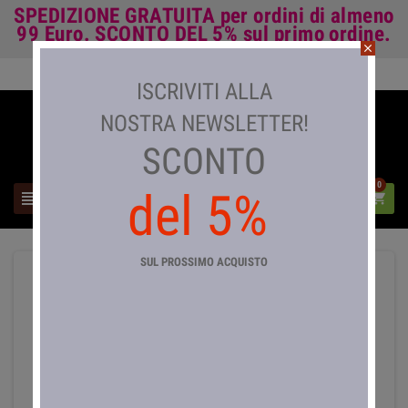
SPEDIZIONE GRATUITA
per ordini di almeno
99 Euro.
SCONTO DEL 5%
sul primo ordine.
close
Accedi

ISCRIVITI ALLA
NOSTRA NEWSLETTER!
SCONTO
0
del 5%



SUL PROSSIMO ACQUISTO