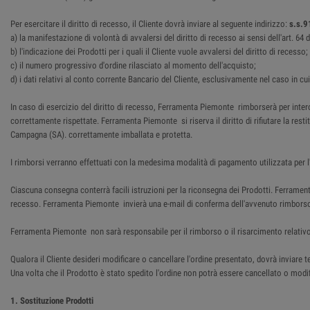
Per esercitare il diritto di recesso, il Cliente dovrà inviare al seguente indirizzo:
s.s.9
a) la manifestazione di volontà di avvalersi del diritto di recesso ai sensi dell'art. 6
b) l'indicazione dei Prodotti per i quali il Cliente vuole avvalersi del diritto di recesso;
c) il numero progressivo d'ordine rilasciato al momento dell'acquisto;
d) i dati relativi al conto corrente Bancario del Cliente, esclusivamente nel caso in cu
In caso di esercizio del diritto di recesso, Ferramenta Piemonte rimborserà per intero
correttamente rispettate. Ferramenta Piemonte si riserva il diritto di rifiutare la res
Campagna (SA). correttamente imballata e protetta.
I rimborsi verranno effettuati con la medesima modalità di pagamento utilizzata per l'
Ciascuna consegna conterrà facili istruzioni per la riconsegna dei Prodotti. Ferrame
recesso. Ferramenta Piemonte invierà una e-mail di conferma dell'avvenuto rimbors
Ferramenta Piemonte non sarà responsabile per il rimborso o il risarcimento relativo
Qualora il Cliente desideri modificare o cancellare l'ordine presentato, dovrà inviar
Una volta che il Prodotto è stato spedito l'ordine non potrà essere cancellato o modifi
1. Sostituzione Prodotti