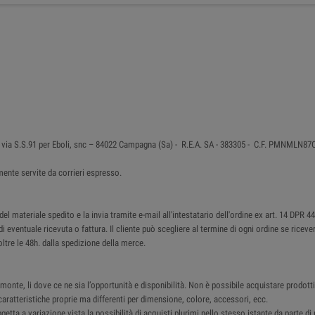
 in via S.S.91 per Eboli, snc – 84022 Campagna (Sa) - R.E.A. SA - 383305 - C.F. PMNMLN
ente servite da corrieri espresso.
 materiale spedito e la invia tramite e-mail all'intestatario dell'ordine ex art. 14 DPR 4
di eventuale ricevuta o fattura. Il cliente può scegliere al termine di ogni ordine se ricev
ltre le 48h. dalla spedizione della merce.
monte, li dove ce ne sia l’opportunità e disponibilità. Non è possibile acquistare prodotti 
ratteristiche proprie ma differenti per dimensione, colore, accessori, ecc.
ggetta a variazione vista la possibilità di acquisti plurimi nello stesso istante da parte d