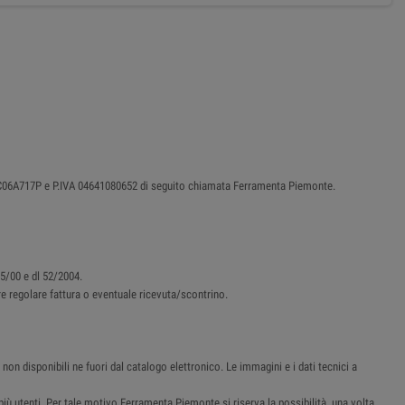
87C06A717P e P.IVA 04641080652 di seguito chiamata Ferramenta Piemonte.
45/00 e dl 52/2004.
ere regolare fattura o eventuale ricevuta/scontrino.
non disponibili ne fuori dal catalogo elettronico. Le immagini e i dati tecnici a
i più utenti. Per tale motivo Ferramenta Piemonte si riserva la possibilità, una volta