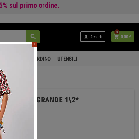
 5%
sul primo ordine.
0



Accedi
0,00 €
close
PO LIBERO E GIARDINO
UTENSILI
I RICAMBIO GRANDE 1\2*