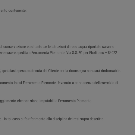
mento contenente:
 di conservazione e soltanto se le istruzioni di reso sopra riportate saranno
e deve essere spedita a Ferramenta Piemonte Via S.S. 91 per Eboli, snc – 84022
; qualsiasi spesa sostenuta dal Cliente per la riconsegna non sarà rimborsabile.
al momento in cui Ferramenta Piemonte è venuto a conoscenza dell'esercizio di
nneggiamento che non siano imputabili a Ferramenta Piemonte.
n tal caso si fa riferimento alla disciplina dei resi sopra descritta.