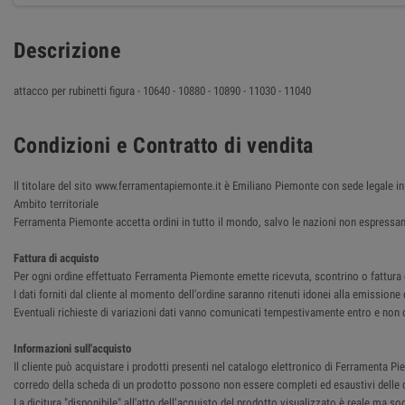
Descrizione
attacco per rubinetti figura - 10640 - 10880 - 10890 - 11030 - 11040
Condizioni e Contratto di vendita
Il titolare del sito www.ferramentapiemonte.it è Emiliano Piemonte con sede legale
Ambito territoriale
Ferramenta Piemonte accetta ordini in tutto il mondo, salvo le nazioni non espressam
Fattura di acquisto
Per ogni ordine effettuato Ferramenta Piemonte emette ricevuta, scontrino o fattura del
I dati forniti dal cliente al momento dell'ordine saranno ritenuti idonei alla emissione 
Eventuali richieste di variazioni dati vanno comunicati tempestivamente entro e non o
Informazioni sull'acquisto
Il cliente può acquistare i prodotti presenti nel catalogo elettronico di Ferramenta Pie
corredo della scheda di un prodotto possono non essere completi ed esaustivi delle ca
La dicitura "disponibile" all'atto dell’acquisto del prodotto visualizzato è reale ma so