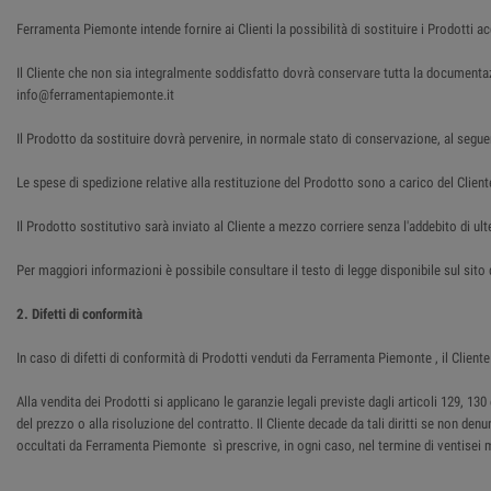
Ferramenta Piemonte intende fornire ai Clienti la possibilità di sostituire i Prodotti a
Il Cliente che non sia integralmente soddisfatto dovrà conservare tutta la document
info@ferramentapiemonte.it
Il Prodotto da sostituire dovrà pervenire, in normale stato di conservazione, al segue
Le spese di spedizione relative alla restituzione del Prodotto sono a carico del Client
Il Prodotto sostitutivo sarà inviato al Cliente a mezzo corriere senza l'addebito di ulte
Per maggiori informazioni è possibile consultare il testo di legge disponibile sul sit
2. Difetti di conformità
In caso di difetti di conformità di Prodotti venduti da Ferramenta Piemonte , il Cli
Alla vendita dei Prodotti si applicano le garanzie legali previste dagli articoli 129, 
del prezzo o alla risoluzione del contratto. Il Cliente decade da tali diritti se non den
occultati da Ferramenta Piemonte sì prescrive, in ogni caso, nel termine di ventisei 