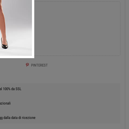
add
 AL CARRELLO
PINTEREST
 al 100% da SSL
azionali
g dalla data di ricezione