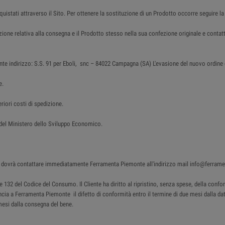
cquistati attraverso il Sito. Per ottenere la sostituzione di un Prodotto occorre seguire la
azione relativa alla consegna e il Prodotto stesso nella sua confezione originale e con
nte indirizzo: S.S. 91 per Eboli, snc – 84022 Campagna (SA) L'evasione del nuovo ordine è 
e.
riori costi di spedizione.
o del Ministero dello Sviluppo Economico.
ente dovrà contattare immediatamente Ferramenta Piemonte all'indirizzo mail info@ferram
130 e 132 del Codice del Consumo. Il Cliente ha diritto al ripristino, senza spese, della c
uncia a Ferramenta Piemonte il difetto di conformità entro il termine di due mesi dalla data
mesi dalla consegna del bene.