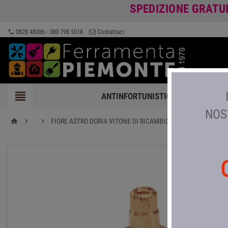
SPEDIZIONE GRATU
0828 48386 - 380 798 5018
Contattaci
phone

ANTINFORTUNISTICA
FERRAMEN
NOS


FIORE ASTRO DORIA VITONE DI RICAMBIO GRANDE 1\2*
home