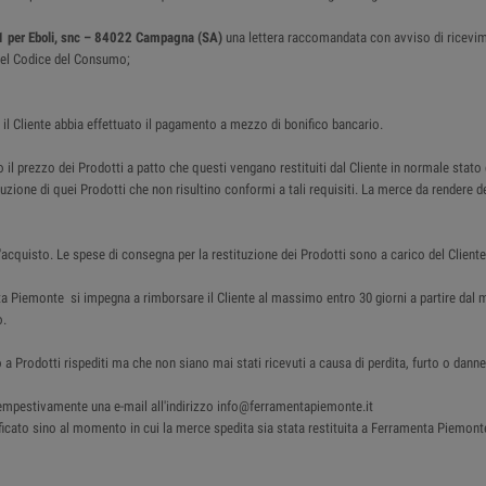
1 per Eboli, snc – 84022 Campagna (SA)
una lettera raccomandata con avviso di ricevi
4 del Codice del Consumo;
i il Cliente abbia effettuato il pagamento a mezzo di bonifico bancario.
 il prezzo dei Prodotti a patto che questi vengano restituiti dal Cliente in normale stato
tituzione di quei Prodotti che non risultino conformi a tali requisiti. La merce da render
acquisto. Le spese di consegna per la restituzione dei Prodotti sono a carico del Cliente
nta Piemonte si impegna a rimborsare il Cliente al massimo entro 30 giorni a partire d
o.
 a Prodotti rispediti ma che non siano mai stati ricevuti a causa di perdita, furto o da
e tempestivamente una e-mail all'indirizzo info@ferramentapiemonte.it
cato sino al momento in cui la merce spedita sia stata restituita a Ferramenta Piemonte . I