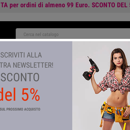
ITA
per ordini di almeno 99 Euro.
SCONTO DEL
NOVITA'
ISCRIVITI ALLA
TA
GIARDINAGGIO E AGRICOLTURA
COLORI E VERNICI
TEM
TRA NEWSLETTER!
SCONTO
del 5%
FIORE ASTRO DORIA VITONE D
Riferimento
CP_22809
SUL PROSSIMO ACQUISTO
In magazzino
189 Articoli
VITONE DI RICAMBIO