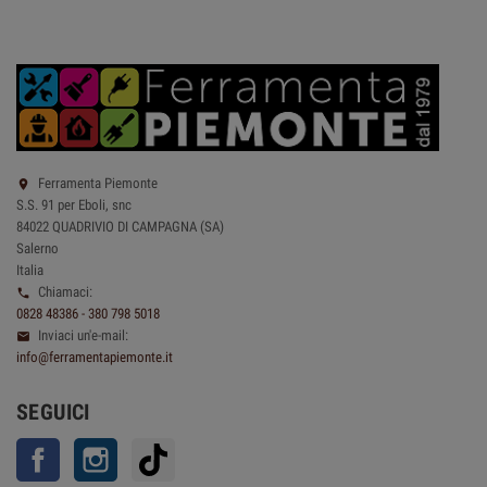
Ferramenta Piemonte

S.S. 91 per Eboli, snc
84022 QUADRIVIO DI CAMPAGNA (SA)
Salerno
Italia
Chiamaci:

0828 48386 - 380 798 5018
Inviaci un'e-mail:

info@ferramentapiemonte.it
SEGUICI
Facebook
Instagram
TikTok