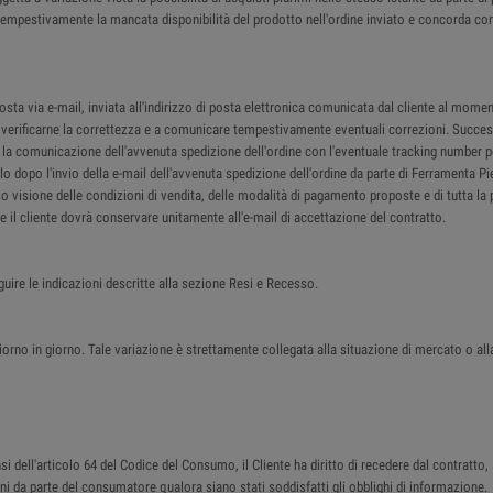
re tempestivamente la mancata disponibilità del prodotto nell'ordine inviato e concorda co
a via e-mail, inviata all'indirizzo di posta elettronica comunicata dal cliente al moment
 a verificarne la correttezza e a comunicare tempestivamente eventuali correzioni. Succes
il la comunicazione dell'avvenuta spedizione dell'ordine con l'eventuale tracking number p
lo dopo l'invio della e-mail dell'avvenuta spedizione dell'ordine da parte di Ferramenta P
so visione delle condizioni di vendita, delle modalità di pagamento proposte e di tutta la 
che il cliente dovrà conservare unitamente all'e-mail di accettazione del contratto.
guire le indicazioni descritte alla sezione Resi e Recesso.
iorno in giorno. Tale variazione è strettamente collegata alla situazione di mercato o all
 dell'articolo 64 del Codice del Consumo, il Cliente ha diritto di recedere dal contratto, 
beni da parte del consumatore qualora siano stati soddisfatti gli obblighi di informazione.