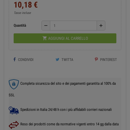
10,18 €
Tasse incluse
remove
add
Quantità

AGGIUNGI AL CARRELLO
CONDIVIDI
TWITTA
PINTEREST
Completa sicurezza del sito e dei pagamenti garantita al 100% da
SSL
Spedizioni in Italia 24/48 h con i più affidabili corrieri nazionali
Reso dei prodotti come da normative vigenti entro 14 gg dalla data