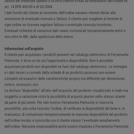
fattura del materiale spedito e la invia tramite e-mail all'intestatario dell'ordine ex
art. 14 DPR 445/00 e dl 52/2004.
I dati forniti dal cliente al momento dell'ordine saranno ritenuti idonei alla
emissione di eventuale ricevuta o fattura. Il cliente può scegliere al termine di
ogni ordine se ricevere regolare fattura o eventuale ricevuta/scontrino.
Eventuali richieste di variazioni dati vanno comunicati tempestivamente entro e
non oltre le 48h. dalla spedizione della merce.
Informazioni sull'acquisto
Il cliente può acquistare i prodotti presenti nel catalogo elettronico di Ferramenta
Piemonte, li dove ce ne sia l’opportunità e disponibilità. Non è possibile
acquistare prodotti non disponibili ne fuori dal catalogo elettronico. Le immagini
e i dati tecnici a corredo della scheda di un prodotto possono non essere
completi ed esaustivi delle caratteristiche proprie ma differenti per dimensione,
colore, accessori, ecc.
La dicitura "disponibile" all'atto dell’acquisto del prodotto visualizzato è reale ma
soggetta a variazione vista la possibilità di acquisti plurimi nello stesso istante
da parte di più utenti. Per tale motivo Ferramenta Piemonte si riserva la
possibilità, una volta ricevuto l'ordine, di verificare la disponibilità del bene e, in
mancanza, di comunicare tempestivamente la mancata disponibilità del prodotto
nell'ordine inviato e concorda con il cliente stesso l’eventuale annullamento
dell’ordine. Nessuna responsabilità potrà essere imputata a Ferramenta Piemonte.