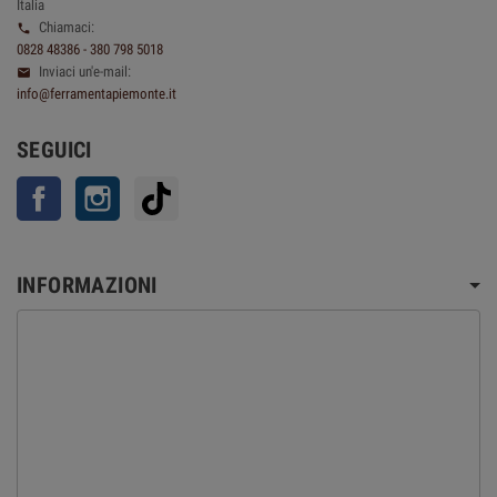
Italia
Chiamaci:

0828 48386 - 380 798 5018
Inviaci un'e-mail:

info@ferramentapiemonte.it
SEGUICI
Facebook
Instagram
TikTok
INFORMAZIONI