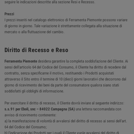
seguire le indicazioni descritte alla sezione Resi e Recesso.
Prezzi
I prezzi inseriti nel catalogo elettronico di Ferramenta Piemonte possono variare
di giorno in giorno. Tale variazione è strettamente collegata alla situazione di
mercato o alla fluttuazione del cambio.
Diritto di Recesso e Reso
Ferramenta Piemonte
desidera garantire la completa soddisfazione del Cliente. Ai
sensi dell'articolo 64 del Codice del Consumo, il Cliente ha diritto di recedere dal
contratto, senza specificarne il motivo, restituendo i Prodotti acquistati
attraverso il Sito entro il termine di 10 (dieci) giorni lavorativi che decorrono dal
giorno di ricevimento dei beni da parte del consumatore qualora siano stati
soddisfatti gli obblighi di informazione.
Per esercitare il diritto di recesso, il Cliente dovrà inviare al seguente indirizzo:
s.s.91 per Eboli, snc – 84022 Campagna (SA)
una lettera raccomandata con
avviso di ricevimento contenente:
a) la manifestazione di volontà di avvalersi del diritto di recesso ai sensi dell'art.
64 del Codice del Consumo;
b) l'indicazione dei Prodotti per i quali il Cliente vuole avvalersi del diritto di