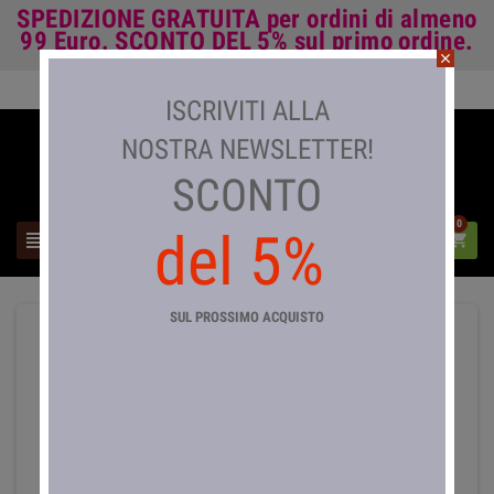
SPEDIZIONE GRATUITA
per ordini di almeno
99 Euro.
SCONTO DEL 5%
sul primo ordine.
close
Accedi

ISCRIVITI ALLA
NOSTRA NEWSLETTER!
SCONTO
0
del 5%



SUL PROSSIMO ACQUISTO