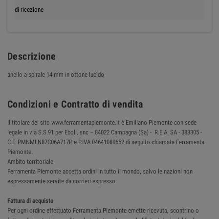
di ricezione
Descrizione
anello a spirale 14 mm in ottone lucido
Condizioni e Contratto di vendita
Il titolare del sito www.ferramentapiemonte.it è Emiliano Piemonte con sede
legale in via S.S.91 per Eboli, snc – 84022 Campagna (Sa) - R.E.A. SA - 383305 -
C.F. PMNMLN87C06A717P e P.IVA 04641080652 di seguito chiamata Ferramenta
Piemonte.
Ambito territoriale
Ferramenta Piemonte accetta ordini in tutto il mondo, salvo le nazioni non
espressamente servite da corrieri espresso.
Fattura di acquisto
Per ogni ordine effettuato Ferramenta Piemonte emette ricevuta, scontrino o