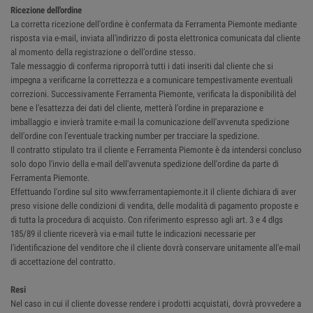
Ricezione dell'ordine
La corretta ricezione dell'ordine è confermata da Ferramenta Piemonte mediante
risposta via e-mail, inviata all'indirizzo di posta elettronica comunicata dal cliente
al momento della registrazione o dell’ordine stesso.
Tale messaggio di conferma riproporrà tutti i dati inseriti dal cliente che si
impegna a verificarne la correttezza e a comunicare tempestivamente eventuali
correzioni. Successivamente Ferramenta Piemonte, verificata la disponibilità del
bene e l'esattezza dei dati del cliente, metterà l’ordine in preparazione e
imballaggio e invierà tramite e-mail la comunicazione dell'avvenuta spedizione
dell'ordine con l'eventuale tracking number per tracciare la spedizione.
Il contratto stipulato tra il cliente e Ferramenta Piemonte è da intendersi concluso
solo dopo l'invio della e-mail dell'avvenuta spedizione dell'ordine da parte di
Ferramenta Piemonte.
Effettuando l'ordine sul sito www.ferramentapiemonte.it il cliente dichiara di aver
preso visione delle condizioni di vendita, delle modalità di pagamento proposte e
di tutta la procedura di acquisto. Con riferimento espresso agli art. 3 e 4 dlgs
185/89 il cliente riceverà via e-mail tutte le indicazioni necessarie per
l'identificazione del venditore che il cliente dovrà conservare unitamente all'e-mail
di accettazione del contratto.
Resi
Nel caso in cui il cliente dovesse rendere i prodotti acquistati, dovrà provvedere a