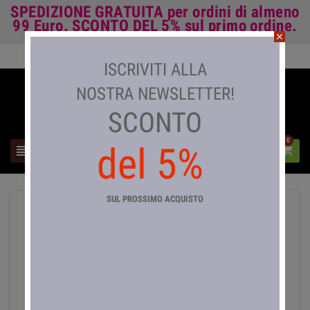
SPEDIZIONE GRATUITA
per ordini di almeno
99 Euro.
SCONTO DEL 5%
sul primo ordine.
close
Accedi

ISCRIVITI ALLA
NOSTRA NEWSLETTER!
SCONTO
0
del 5%



SUL PROSSIMO ACQUISTO