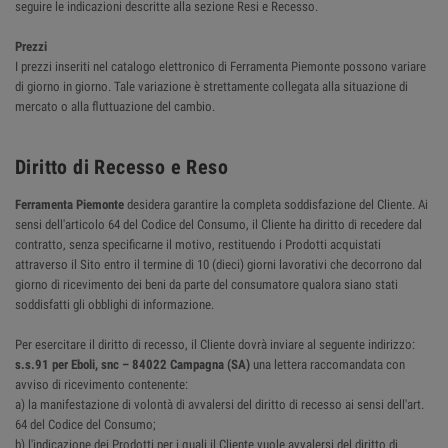
seguire le indicazioni descritte alla sezione Resi e Recesso.
Prezzi
I prezzi inseriti nel catalogo elettronico di Ferramenta Piemonte possono variare
di giorno in giorno. Tale variazione è strettamente collegata alla situazione di
mercato o alla fluttuazione del cambio.
Diritto di Recesso e Reso
Ferramenta Piemonte
desidera garantire la completa soddisfazione del Cliente. Ai
sensi dell'articolo 64 del Codice del Consumo, il Cliente ha diritto di recedere dal
contratto, senza specificarne il motivo, restituendo i Prodotti acquistati
attraverso il Sito entro il termine di 10 (dieci) giorni lavorativi che decorrono dal
giorno di ricevimento dei beni da parte del consumatore qualora siano stati
soddisfatti gli obblighi di informazione.
Per esercitare il diritto di recesso, il Cliente dovrà inviare al seguente indirizzo:
s.s.91 per Eboli, snc – 84022 Campagna (SA)
una lettera raccomandata con
avviso di ricevimento contenente:
a) la manifestazione di volontà di avvalersi del diritto di recesso ai sensi dell'art.
64 del Codice del Consumo;
b) l'indicazione dei Prodotti per i quali il Cliente vuole avvalersi del diritto di