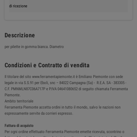
di ricezione
Descrizione
per pilette in gomma bianca. Diametro
Condizioni e Contratto di vendita
Il titolare del sito www.ferramentapiemonte.it è Emiliano Piemonte con sede
legale in via S.S.91 per Eboli, snc – 84022 Campagna (Sa) - R.E.A. SA - 383305 -
C.F. PMNMLN87C06A717P e P.IVA 04641080652 di seguito chiamata Ferramenta
Piemonte.
Ambito territoriale
Ferramenta Piemonte accetta ordini in tutto il mondo, salvo le nazioni non
espressamente servite da corrieri espresso.
Fattura di acquisto
Per ogni ordine effettuato Ferramenta Piemonte emette ricevuta, scontrino o