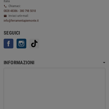
Italia
Chiamaci:

0828 48386 - 380 798 5018
Inviaci un'e-mail:

info@ferramentapiemonte.it
SEGUICI
Facebook
Instagram
TikTok
INFORMAZIONI