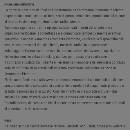
Ricezione dell'ordine
La corretta ricezione dell'ordine è confermata da Ferramenta Piemonte mediante
risposta via e-mail, inviata all'indirizzo di posta elettronica comunicata dal cliente
al momento della registrazione o dell’ordine stesso.
Tale messaggio di conferma riproporrà tutti i dati inseriti dal cliente che si
impegna a verificarne la correttezza e a comunicare tempestivamente eventuali
correzioni. Successivamente Ferramenta Piemonte, verificata la disponibilità del
bene e l'esattezza dei dati del cliente, metterà l’ordine in preparazione e
imballaggio e invierà tramite e-mail la comunicazione dell'avvenuta spedizione
dell'ordine con l'eventuale tracking number per tracciare la spedizione.
Il contratto stipulato tra il cliente e Ferramenta Piemonte è da intendersi concluso
solo dopo l'invio della e-mail dell'avvenuta spedizione dell'ordine da parte di
Ferramenta Piemonte.
Effettuando l'ordine sul sito www.ferramentapiemonte.it il cliente dichiara di aver
preso visione delle condizioni di vendita, delle modalità di pagamento proposte e
di tutta la procedura di acquisto. Con riferimento espresso agli art. 3 e 4 dlgs
185/89 il cliente riceverà via e-mail tutte le indicazioni necessarie per
l'identificazione del venditore che il cliente dovrà conservare unitamente all'e-mail
di accettazione del contratto.
Resi
Nel caso in cui il cliente dovesse rendere i prodotti acquistati, dovrà provvedere a