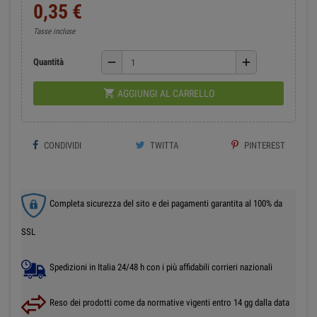
0,35 €
Tasse incluse
remove
add
Quantità

AGGIUNGI AL CARRELLO
CONDIVIDI
TWITTA
PINTEREST
Completa sicurezza del sito e dei pagamenti garantita al 100% da
SSL
Spedizioni in Italia 24/48 h con i più affidabili corrieri nazionali
Reso dei prodotti come da normative vigenti entro 14 gg dalla data