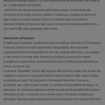
fattura del materiale spedito e la invia tramite e-mail all'intestatario dell'ordine ex
art. 14 DPR 445/00 e dl 52/2004.
I dati forniti dal cliente al momento dell'ordine saranno ritenuti idonei alla
emissione di eventuale ricevuta o fattura. Il cliente può scegliere al termine di
ogni ordine se ricevere regolare fattura o eventuale ricevuta/scontrino.
Eventuali richieste di variazioni dati vanno comunicati tempestivamente entro e
non oltre le 48h. dalla spedizione della merce.
Informazioni sull'acquisto
Il cliente può acquistare i prodotti presenti nel catalogo elettronico di Ferramenta
Piemonte, li dove ce ne sia l’opportunità e disponibilità. Non è possibile
acquistare prodotti non disponibili ne fuori dal catalogo elettronico. Le immagini
e i dati tecnici a corredo della scheda di un prodotto possono non essere
completi ed esaustivi delle caratteristiche proprie ma differenti per dimensione,
colore, accessori, ecc.
La dicitura "disponibile" all'atto dell’acquisto del prodotto visualizzato è reale ma
soggetta a variazione vista la possibilità di acquisti plurimi nello stesso istante
da parte di più utenti. Per tale motivo Ferramenta Piemonte si riserva la
possibilità, una volta ricevuto l'ordine, di verificare la disponibilità del bene e, in
mancanza, di comunicare tempestivamente la mancata disponibilità del prodotto
nell'ordine inviato e concorda con il cliente stesso l’eventuale annullamento
dell’ordine. Nessuna responsabilità potrà essere imputata a Ferramenta Piemonte.