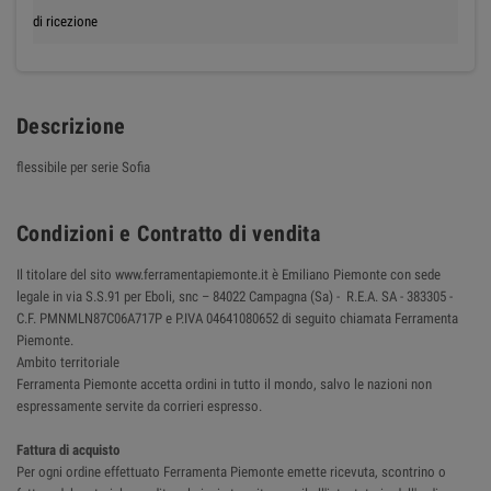
di ricezione
Descrizione
flessibile per serie Sofia
Condizioni e Contratto di vendita
Il titolare del sito www.ferramentapiemonte.it è Emiliano Piemonte con sede
legale in via S.S.91 per Eboli, snc – 84022 Campagna (Sa) - R.E.A. SA - 383305 -
C.F. PMNMLN87C06A717P e P.IVA 04641080652 di seguito chiamata Ferramenta
Piemonte.
Ambito territoriale
Ferramenta Piemonte accetta ordini in tutto il mondo, salvo le nazioni non
espressamente servite da corrieri espresso.
Fattura di acquisto
Per ogni ordine effettuato Ferramenta Piemonte emette ricevuta, scontrino o