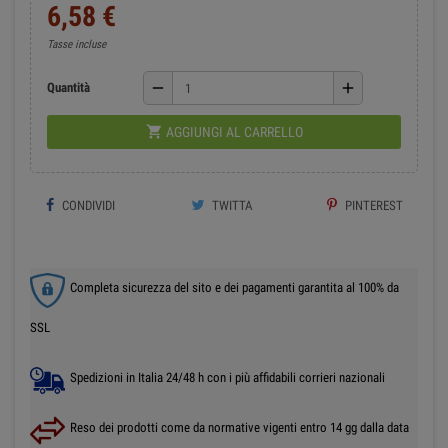
6,58 €
Tasse incluse
remove
add
Quantità

AGGIUNGI AL CARRELLO
CONDIVIDI
TWITTA
PINTEREST
Completa sicurezza del sito e dei pagamenti garantita al 100% da
SSL
Spedizioni in Italia 24/48 h con i più affidabili corrieri nazionali
Reso dei prodotti come da normative vigenti entro 14 gg dalla data