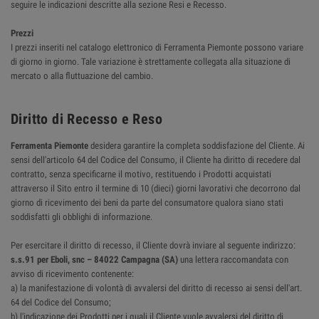
seguire le indicazioni descritte alla sezione Resi e Recesso.
Prezzi
I prezzi inseriti nel catalogo elettronico di Ferramenta Piemonte possono variare
di giorno in giorno. Tale variazione è strettamente collegata alla situazione di
mercato o alla fluttuazione del cambio.
Diritto di Recesso e Reso
Ferramenta Piemonte
desidera garantire la completa soddisfazione del Cliente. Ai
sensi dell'articolo 64 del Codice del Consumo, il Cliente ha diritto di recedere dal
contratto, senza specificarne il motivo, restituendo i Prodotti acquistati
attraverso il Sito entro il termine di 10 (dieci) giorni lavorativi che decorrono dal
giorno di ricevimento dei beni da parte del consumatore qualora siano stati
soddisfatti gli obblighi di informazione.
Per esercitare il diritto di recesso, il Cliente dovrà inviare al seguente indirizzo:
s.s.91 per Eboli, snc – 84022 Campagna (SA)
una lettera raccomandata con
avviso di ricevimento contenente:
a) la manifestazione di volontà di avvalersi del diritto di recesso ai sensi dell'art.
64 del Codice del Consumo;
b) l'indicazione dei Prodotti per i quali il Cliente vuole avvalersi del diritto di