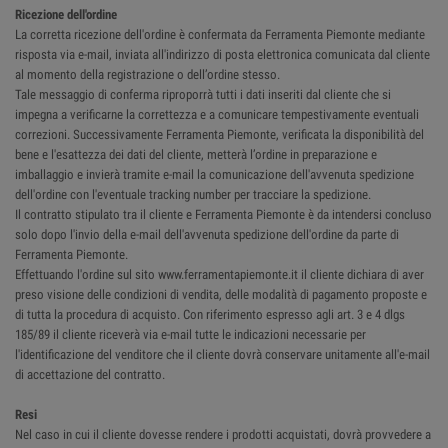
Ricezione dell'ordine
La corretta ricezione dell'ordine è confermata da Ferramenta Piemonte mediante
risposta via e-mail, inviata all'indirizzo di posta elettronica comunicata dal cliente
al momento della registrazione o dell’ordine stesso.
Tale messaggio di conferma riproporrà tutti i dati inseriti dal cliente che si
impegna a verificarne la correttezza e a comunicare tempestivamente eventuali
correzioni. Successivamente Ferramenta Piemonte, verificata la disponibilità del
bene e l'esattezza dei dati del cliente, metterà l’ordine in preparazione e
imballaggio e invierà tramite e-mail la comunicazione dell'avvenuta spedizione
dell'ordine con l'eventuale tracking number per tracciare la spedizione.
Il contratto stipulato tra il cliente e Ferramenta Piemonte è da intendersi concluso
solo dopo l'invio della e-mail dell'avvenuta spedizione dell'ordine da parte di
Ferramenta Piemonte.
Effettuando l'ordine sul sito www.ferramentapiemonte.it il cliente dichiara di aver
preso visione delle condizioni di vendita, delle modalità di pagamento proposte e
di tutta la procedura di acquisto. Con riferimento espresso agli art. 3 e 4 dlgs
185/89 il cliente riceverà via e-mail tutte le indicazioni necessarie per
l'identificazione del venditore che il cliente dovrà conservare unitamente all'e-mail
di accettazione del contratto.
Resi
Nel caso in cui il cliente dovesse rendere i prodotti acquistati, dovrà provvedere a