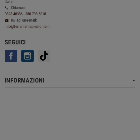
Italia
Chiamaci:

0828 48386 - 380 798 5018
Inviaci un'e-mail:

info@ferramentapiemonte.it
SEGUICI
Facebook
Instagram
TikTok
INFORMAZIONI