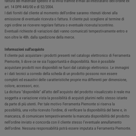
fattura del materiale spedito e la invia tramite e-mail all'intestatario dell'ordine ex
art. 14 DPR 445/00 e dl 52/2004.
I dati forniti dal cliente al momento dell'ordine saranno ritenuti idonei alla
emissione di eventuale ricevuta o fattura. Il cliente può scegliere al termine di
ogni ordine se ricevere regolare fattura o eventuale ricevuta/scontrino.
Eventuali richieste di variazioni dati vanno comunicati tempestivamente entro e
non oltre le 48h. dalla spedizione della merce.
Informazioni sull'acquisto
Il cliente può acquistare i prodotti presenti nel catalogo elettronico di Ferramenta
Piemonte, li dove ce ne sia l’opportunità e disponibilità. Non è possibile
acquistare prodotti non disponibili ne fuori dal catalogo elettronico. Le immagini
e i dati tecnici a corredo della scheda di un prodotto possono non essere
completi ed esaustivi delle caratteristiche proprie ma differenti per dimensione,
colore, accessori, ecc.
La dicitura "disponibile" all'atto dell’acquisto del prodotto visualizzato è reale ma
soggetta a variazione vista la possibilità di acquisti plurimi nello stesso istante
da parte di più utenti. Per tale motivo Ferramenta Piemonte si riserva la
possibilità, una volta ricevuto l'ordine, di verificare la disponibilità del bene e, in
mancanza, di comunicare tempestivamente la mancata disponibilità del prodotto
nell'ordine inviato e concorda con il cliente stesso l’eventuale annullamento
dell’ordine. Nessuna responsabilità potrà essere imputata a Ferramenta Piemonte.