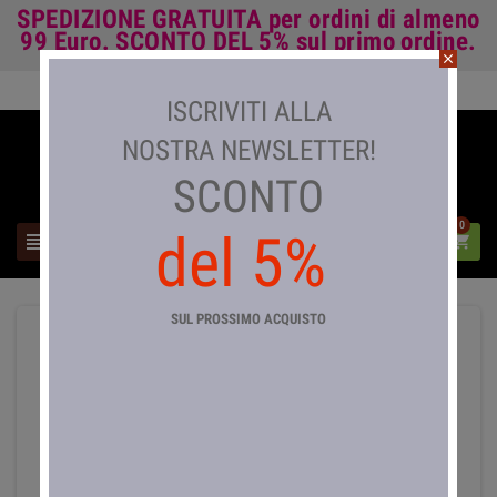
SPEDIZIONE GRATUITA
per ordini di almeno
99 Euro.
SCONTO DEL 5%
sul primo ordine.
close
Accedi

ISCRIVITI ALLA
NOSTRA NEWSLETTER!
SCONTO
0
del 5%



SUL PROSSIMO ACQUISTO