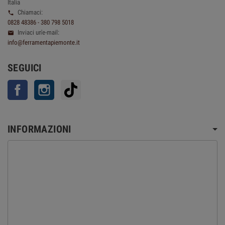
Italia
Chiamaci:

0828 48386 - 380 798 5018
Inviaci un'e-mail:

info@ferramentapiemonte.it
SEGUICI
Facebook
Instagram
TikTok
INFORMAZIONI