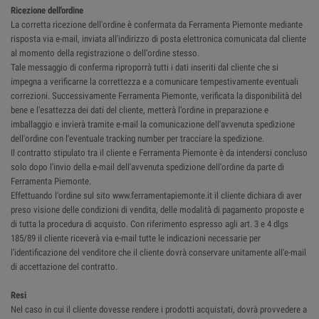
Ricezione dell'ordine
La corretta ricezione dell'ordine è confermata da Ferramenta Piemonte mediante
risposta via e-mail, inviata all'indirizzo di posta elettronica comunicata dal cliente
al momento della registrazione o dell’ordine stesso.
Tale messaggio di conferma riproporrà tutti i dati inseriti dal cliente che si
impegna a verificarne la correttezza e a comunicare tempestivamente eventuali
correzioni. Successivamente Ferramenta Piemonte, verificata la disponibilità del
bene e l'esattezza dei dati del cliente, metterà l’ordine in preparazione e
imballaggio e invierà tramite e-mail la comunicazione dell'avvenuta spedizione
dell'ordine con l'eventuale tracking number per tracciare la spedizione.
Il contratto stipulato tra il cliente e Ferramenta Piemonte è da intendersi concluso
solo dopo l'invio della e-mail dell'avvenuta spedizione dell'ordine da parte di
Ferramenta Piemonte.
Effettuando l'ordine sul sito www.ferramentapiemonte.it il cliente dichiara di aver
preso visione delle condizioni di vendita, delle modalità di pagamento proposte e
di tutta la procedura di acquisto. Con riferimento espresso agli art. 3 e 4 dlgs
185/89 il cliente riceverà via e-mail tutte le indicazioni necessarie per
l'identificazione del venditore che il cliente dovrà conservare unitamente all'e-mail
di accettazione del contratto.
Resi
Nel caso in cui il cliente dovesse rendere i prodotti acquistati, dovrà provvedere a