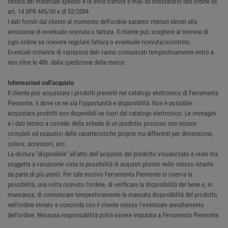
fattura del materiale spedito e la invia tramite e-mail all'intestatario dell'ordine ex
art. 14 DPR 445/00 e dl 52/2004.
I dati forniti dal cliente al momento dell'ordine saranno ritenuti idonei alla
emissione di eventuale ricevuta o fattura. Il cliente può scegliere al termine di
ogni ordine se ricevere regolare fattura o eventuale ricevuta/scontrino.
Eventuali richieste di variazioni dati vanno comunicati tempestivamente entro e
non oltre le 48h. dalla spedizione della merce.
Informazioni sull'acquisto
Il cliente può acquistare i prodotti presenti nel catalogo elettronico di Ferramenta
Piemonte, li dove ce ne sia l’opportunità e disponibilità. Non è possibile
acquistare prodotti non disponibili ne fuori dal catalogo elettronico. Le immagini
e i dati tecnici a corredo della scheda di un prodotto possono non essere
completi ed esaustivi delle caratteristiche proprie ma differenti per dimensione,
colore, accessori, ecc.
La dicitura "disponibile" all'atto dell’acquisto del prodotto visualizzato è reale ma
soggetta a variazione vista la possibilità di acquisti plurimi nello stesso istante
da parte di più utenti. Per tale motivo Ferramenta Piemonte si riserva la
possibilità, una volta ricevuto l'ordine, di verificare la disponibilità del bene e, in
mancanza, di comunicare tempestivamente la mancata disponibilità del prodotto
nell'ordine inviato e concorda con il cliente stesso l’eventuale annullamento
dell’ordine. Nessuna responsabilità potrà essere imputata a Ferramenta Piemonte.