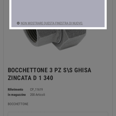
NON MOSTRARE QUESTA FINESTRA DI NUOVO.
BOCCHETTONE 3 PZ S\S GHISA
ZINCATA D 1 340
Riferimento
CP_11619
In magazzino
200 Articoli
BOCCHETTONE