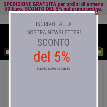
SPEDIZIONE GRATUITA
per ordini di almeno
99 Euro.
SCONTO DEL 5%
sul primo ordine.
close
Accedi

ISCRIVITI ALLA
NOSTRA NEWSLETTER!
SCONTO
0
del 5%



SUL PROSSIMO ACQUISTO