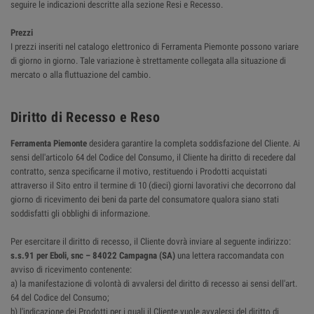
seguire le indicazioni descritte alla sezione Resi e Recesso.
Prezzi
I prezzi inseriti nel catalogo elettronico di Ferramenta Piemonte possono variare
di giorno in giorno. Tale variazione è strettamente collegata alla situazione di
mercato o alla fluttuazione del cambio.
Diritto di Recesso e Reso
Ferramenta Piemonte
desidera garantire la completa soddisfazione del Cliente. Ai
sensi dell'articolo 64 del Codice del Consumo, il Cliente ha diritto di recedere dal
contratto, senza specificarne il motivo, restituendo i Prodotti acquistati
attraverso il Sito entro il termine di 10 (dieci) giorni lavorativi che decorrono dal
giorno di ricevimento dei beni da parte del consumatore qualora siano stati
soddisfatti gli obblighi di informazione.
Per esercitare il diritto di recesso, il Cliente dovrà inviare al seguente indirizzo:
s.s.91 per Eboli, snc – 84022 Campagna (SA)
una lettera raccomandata con
avviso di ricevimento contenente:
a) la manifestazione di volontà di avvalersi del diritto di recesso ai sensi dell'art.
64 del Codice del Consumo;
b) l'indicazione dei Prodotti per i quali il Cliente vuole avvalersi del diritto di