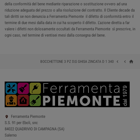
della conformità del bene mediante riparazione o sostituzione ovvero ad una
riduzione adeguata del prezzo o alla risoluzione del contratto. Il Cliente decade da
tali diritti se non denuncia a Ferramenta Piemonte il difetto di conformità entro il
termine di due mesi dalla data in cui ha scoperto il difetto. L'azione diretta a far
valere i difetti non dolosamente occultati da Ferramenta Piemonte sì prescrive, in
ogni caso, nel termine di ventisei mesi dalla consegna del bene.
home


BOCCHETTONE 3 PZ S\S GHISA ZINCATA D 1 340
Ferramenta Piemonte

S.S. 91 per Eboli, snc
84022 QUADRIVIO DI CAMPAGNA (SA)
Salerno