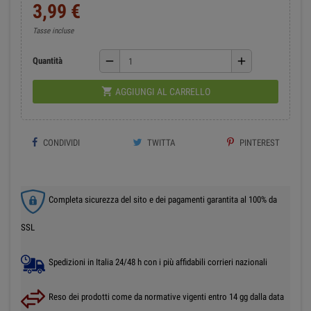
3,99 €
Tasse incluse
remove
add
Quantità

AGGIUNGI AL CARRELLO
CONDIVIDI
TWITTA
PINTEREST
Completa sicurezza del sito e dei pagamenti garantita al 100% da
SSL
Spedizioni in Italia 24/48 h con i più affidabili corrieri nazionali
Reso dei prodotti come da normative vigenti entro 14 gg dalla data