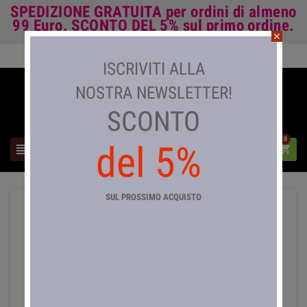
SPEDIZIONE GRATUITA
per ordini di almeno
99 Euro.
SCONTO DEL 5%
sul primo ordine.
close
Accedi

ISCRIVITI ALLA
NOSTRA NEWSLETTER!
SCONTO
0
del 5%



SUL PROSSIMO ACQUISTO