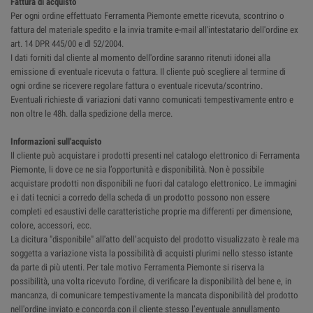
Fattura di acquisto
Per ogni ordine effettuato Ferramenta Piemonte emette ricevuta, scontrino o
fattura del materiale spedito e la invia tramite e-mail all'intestatario dell'ordine ex
art. 14 DPR 445/00 e dl 52/2004.
I dati forniti dal cliente al momento dell'ordine saranno ritenuti idonei alla
emissione di eventuale ricevuta o fattura. Il cliente può scegliere al termine di
ogni ordine se ricevere regolare fattura o eventuale ricevuta/scontrino.
Eventuali richieste di variazioni dati vanno comunicati tempestivamente entro e
non oltre le 48h. dalla spedizione della merce.
Informazioni sull'acquisto
Il cliente può acquistare i prodotti presenti nel catalogo elettronico di Ferramenta
Piemonte, li dove ce ne sia l’opportunità e disponibilità. Non è possibile
acquistare prodotti non disponibili ne fuori dal catalogo elettronico. Le immagini
e i dati tecnici a corredo della scheda di un prodotto possono non essere
completi ed esaustivi delle caratteristiche proprie ma differenti per dimensione,
colore, accessori, ecc.
La dicitura "disponibile" all'atto dell’acquisto del prodotto visualizzato è reale ma
soggetta a variazione vista la possibilità di acquisti plurimi nello stesso istante
da parte di più utenti. Per tale motivo Ferramenta Piemonte si riserva la
possibilità, una volta ricevuto l'ordine, di verificare la disponibilità del bene e, in
mancanza, di comunicare tempestivamente la mancata disponibilità del prodotto
nell'ordine inviato e concorda con il cliente stesso l’eventuale annullamento