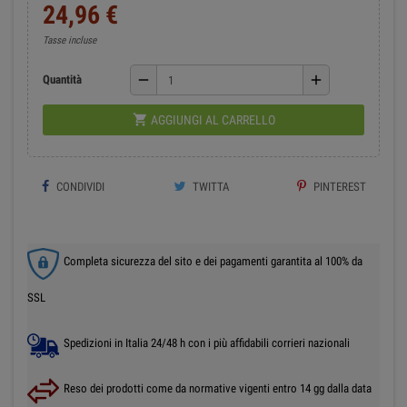
24,96 €
Tasse incluse
remove
add
Quantità

AGGIUNGI AL CARRELLO
CONDIVIDI
TWITTA
PINTEREST
Completa sicurezza del sito e dei pagamenti garantita al 100% da
SSL
Spedizioni in Italia 24/48 h con i più affidabili corrieri nazionali
Reso dei prodotti come da normative vigenti entro 14 gg dalla data