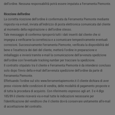
dell’ordine. Nessuna responsabilità potrà essere imputata a Ferramenta Piemonte.
Ricezione dell'ordine
La corretta ricezione dell'ordine è confermata da Ferramenta Piemonte mediante
risposta via e-mail, inviata all'indirizzo di posta elettronica comunicata dal cliente
al momento della registrazione o dell’ordine stesso.
Tale messaggio di conferma riproporrà tutti i dati inseriti dal cliente che si
impegna a verificarne la correttezza e a comunicare tempestivamente eventuali
correzioni. Successivamente Ferramenta Piemonte, verificata la disponibilità del
bene e l'esattezza dei dati del cliente, metterà l’ordine in preparazione e
imballaggio e invierà tramite e-mail la comunicazione dell'avvenuta spedizione
dell'ordine con l'eventuale tracking number per tracciare la spedizione.
Il contratto stipulato tra il cliente e Ferramenta Piemonte è da intendersi concluso
solo dopo l'invio della e-mail dell'avvenuta spedizione dell'ordine da parte di
Ferramenta Piemonte.
Effettuando l'ordine sul sito www.ferramentapiemonte.it il cliente dichiara di aver
preso visione delle condizioni di vendita, delle modalità di pagamento proposte e
di tutta la procedura di acquisto. Con riferimento espresso agli art. 3 e 4 dlgs
185/89 il cliente riceverà via e-mail tutte le indicazioni necessarie per
l'identificazione del venditore che il cliente dovrà conservare unitamente all'e-mail
di accettazione del contratto.