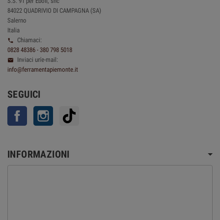
S.S. 91 per Eboli, snc
84022 QUADRIVIO DI CAMPAGNA (SA)
Salerno
Italia
Chiamaci:

0828 48386 - 380 798 5018
Inviaci un'e-mail:

info@ferramentapiemonte.it
SEGUICI
Facebook
Instagram
TikTok
INFORMAZIONI