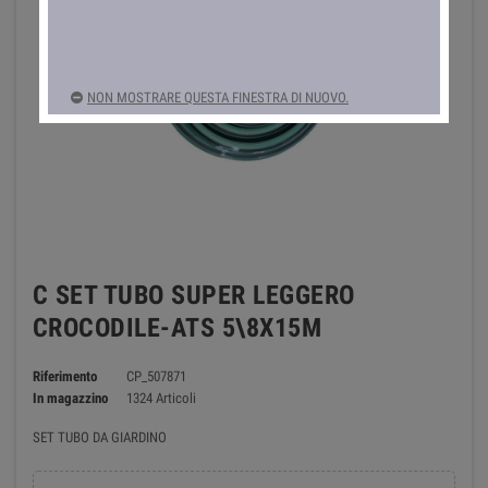
NON MOSTRARE QUESTA FINESTRA DI NUOVO.
C SET TUBO SUPER LEGGERO
CROCODILE-ATS 5\8X15M
Riferimento
CP_507871
In magazzino
1324 Articoli
SET TUBO DA GIARDINO