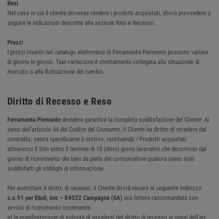
Resi
Nel caso in cui il cliente dovesse rendere i prodotti acquistati, dovrà provvedere a
seguire le indicazioni descritte alla sezione Resi e Recesso.
Prezzi
I prezzi inseriti nel catalogo elettronico di Ferramenta Piemonte possono variare
di giorno in giorno. Tale variazione è strettamente collegata alla situazione di
mercato o alla fluttuazione del cambio.
Diritto di Recesso e Reso
Ferramenta Piemonte
desidera garantire la completa soddisfazione del Cliente. Ai
sensi dell'articolo 64 del Codice del Consumo, il Cliente ha diritto di recedere dal
contratto, senza specificarne il motivo, restituendo i Prodotti acquistati
attraverso il Sito entro il termine di 10 (dieci) giorni lavorativi che decorrono dal
giorno di ricevimento dei beni da parte del consumatore qualora siano stati
soddisfatti gli obblighi di informazione.
Per esercitare il diritto di recesso, il Cliente dovrà inviare al seguente indirizzo:
s.s.91 per Eboli, snc – 84022 Campagna (SA)
una lettera raccomandata con
avviso di ricevimento contenente:
a) la manifestazione di volontà di avvalersi del diritto di recesso ai sensi dell'art.