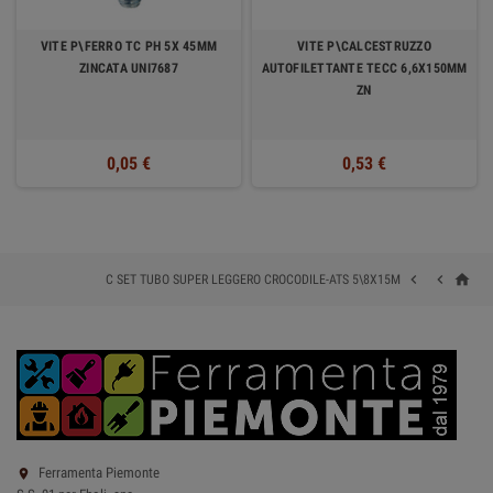
VITE P\FERRO TC PH 5X 45MM
VITE P\CALCESTRUZZO
ZINCATA UNI7687
AUTOFILETTANTE TECC 6,6X150MM
ZN
0,05 €
0,53 €
home


C SET TUBO SUPER LEGGERO CROCODILE-ATS 5\8X15M
Ferramenta Piemonte
