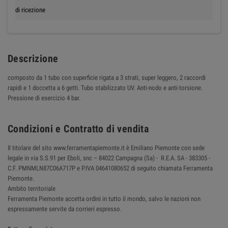
di ricezione
Descrizione
composto da 1 tubo con superficie rigata a 3 strati, super leggero, 2 raccordi
rapidi e 1 doccetta a 6 getti. Tubo stabilizzato UV. Anti-nodo e anti-torsione.
Pressione di esercizio 4 bar.
Condizioni e Contratto di vendita
Il titolare del sito www.ferramentapiemonte.it è Emiliano Piemonte con sede
legale in via S.S.91 per Eboli, snc – 84022 Campagna (Sa) - R.E.A. SA - 383305 -
C.F. PMNMLN87C06A717P e P.IVA 04641080652 di seguito chiamata Ferramenta
Piemonte.
Ambito territoriale
Ferramenta Piemonte accetta ordini in tutto il mondo, salvo le nazioni non
espressamente servite da corrieri espresso.