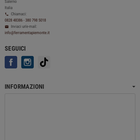
Salerno
Italia
Chiamaci:

0828 48386 - 380 798 5018
Inviaci un'e-mail:

info@ferramentapiemonte.it
SEGUICI
Facebook
Instagram
TikTok
INFORMAZIONI