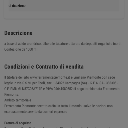
di ricezione
Descrizione
a base di acido cloridrico. Libera le tubature otturate da depositi organici e inerti.
Confezione da 1000 ml
Condizioni e Contratto di vendita
Il titolare del sito www.ferramentapiemonte.it è Emiliano Piemonte con sede
legale in via S.S.91 per Eboli, snc – 84022 Campagna (Sa) - R.E.A. SA - 383305 -
C.F. PMNMLN87C06A717P e P.IVA 04641080652 di seguito chiamata Ferramenta
Piemonte.
Ambito territoriale
Ferramenta Piemonte accetta ordini in tutto il mondo, salvo le nazioni non
espressamente servite da corrieri espresso.
Fattura di acquisto