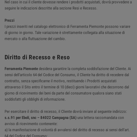
Nel caso in cui il cliente dovesse rendere i prodotti acquistati, dovrà provvedere a
seguire le indicazioni descritte alla sezione Resi e Recesso.
Prezzi
I prezzi inseriti nel catalogo elettronico di Ferramenta Piemonte possono variare
di giorno in giorno. Tale variazione è strettamente collegata alla situazione di
mercato o alla fluttuazione del cambio.
Diritto di Recesso e Reso
Ferramenta Piemonte
desidera garantire la completa soddisfazione del Cliente. Ai
sensi dell'articolo 64 del Codice del Consumo, il Cliente ha diritto di recedere dal
contratto, senza specificarne il motivo, restituendo i Prodotti acquistati
attraverso il Sito entro il termine di 10 (dieci) giorni lavorativi che decorrono dal
giorno di ricevimento dei beni da parte del consumatore qualora siano stati
soddisfatti gli obblighi di informazione.
Per esercitare il diritto di recesso, il Cliente dovrà inviare al seguente indirizzo:
s.s.91 per Eboli, snc – 84022 Campagna (SA)
una lettera raccomandata con
avviso di ricevimento contenente:
a) la manifestazione di volontà di avvalersi del diritto di recesso ai sensi dell'art.
64 del Codice del Consumo;