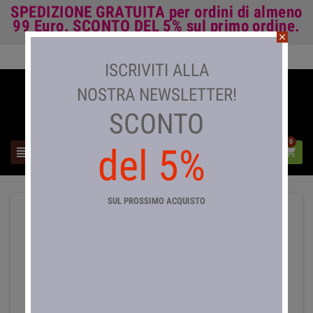
SPEDIZIONE GRATUITA
per ordini di almeno
99 Euro.
SCONTO DEL 5%
sul primo ordine.
close
Accedi

ISCRIVITI ALLA
NOSTRA NEWSLETTER!
SCONTO
0
del 5%



SUL PROSSIMO ACQUISTO