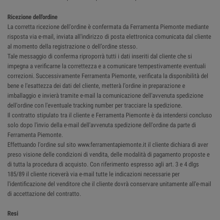
Ricezione dell'ordine
La corretta ricezione dell'ordine è confermata da Ferramenta Piemonte mediante
risposta via e-mail, inviata all'indirizzo di posta elettronica comunicata dal cliente
al momento della registrazione o dell’ordine stesso.
Tale messaggio di conferma riproporrà tutti i dati inseriti dal cliente che si
impegna a verificarne la correttezza e a comunicare tempestivamente eventuali
correzioni. Successivamente Ferramenta Piemonte, verificata la disponibilità del
bene e l'esattezza dei dati del cliente, metterà l’ordine in preparazione e
imballaggio e invierà tramite e-mail la comunicazione dell'avvenuta spedizione
dell'ordine con l'eventuale tracking number per tracciare la spedizione.
Il contratto stipulato tra il cliente e Ferramenta Piemonte è da intendersi concluso
solo dopo l'invio della e-mail dell'avvenuta spedizione dell'ordine da parte di
Ferramenta Piemonte.
Effettuando l'ordine sul sito www.ferramentapiemonte.it il cliente dichiara di aver
preso visione delle condizioni di vendita, delle modalità di pagamento proposte e
di tutta la procedura di acquisto. Con riferimento espresso agli art. 3 e 4 dlgs
185/89 il cliente riceverà via e-mail tutte le indicazioni necessarie per
l'identificazione del venditore che il cliente dovrà conservare unitamente all'e-mail
di accettazione del contratto.
Resi