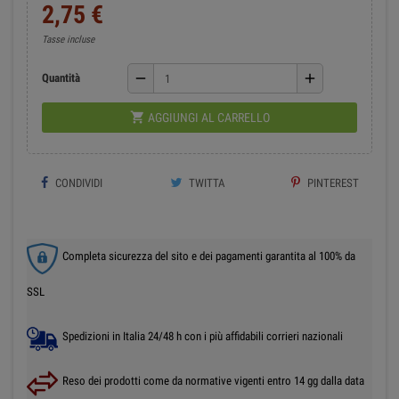
2,75 €
Tasse incluse
remove
add
Quantità

AGGIUNGI AL CARRELLO
CONDIVIDI
TWITTA
PINTEREST
Completa sicurezza del sito e dei pagamenti garantita al 100% da
SSL
Spedizioni in Italia 24/48 h con i più affidabili corrieri nazionali
Reso dei prodotti come da normative vigenti entro 14 gg dalla data