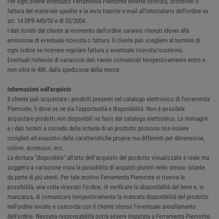
Per ogni ordine effettuato Ferramenta Piemonte emette ricevuta, scontrino o
fattura del materiale spedito e la invia tramite e-mail all'intestatario dell'ordine ex
art. 14 DPR 445/00 e dl 52/2004.
I dati forniti dal cliente al momento dell'ordine saranno ritenuti idonei alla
emissione di eventuale ricevuta o fattura. Il cliente può scegliere al termine di
ogni ordine se ricevere regolare fattura o eventuale ricevuta/scontrino.
Eventuali richieste di variazioni dati vanno comunicati tempestivamente entro e
non oltre le 48h. dalla spedizione della merce.
Informazioni sull'acquisto
Il cliente può acquistare i prodotti presenti nel catalogo elettronico di Ferramenta
Piemonte, li dove ce ne sia l’opportunità e disponibilità. Non è possibile
acquistare prodotti non disponibili ne fuori dal catalogo elettronico. Le immagini
e i dati tecnici a corredo della scheda di un prodotto possono non essere
completi ed esaustivi delle caratteristiche proprie ma differenti per dimensione,
colore, accessori, ecc.
La dicitura "disponibile" all'atto dell’acquisto del prodotto visualizzato è reale ma
soggetta a variazione vista la possibilità di acquisti plurimi nello stesso istante
da parte di più utenti. Per tale motivo Ferramenta Piemonte si riserva la
possibilità, una volta ricevuto l'ordine, di verificare la disponibilità del bene e, in
mancanza, di comunicare tempestivamente la mancata disponibilità del prodotto
nell'ordine inviato e concorda con il cliente stesso l’eventuale annullamento
dell’ordine. Nessuna responsabilità potrà essere imputata a Ferramenta Piemonte.