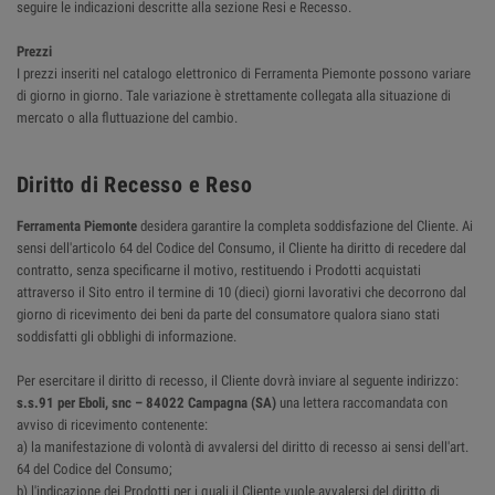
seguire le indicazioni descritte alla sezione Resi e Recesso.
Prezzi
I prezzi inseriti nel catalogo elettronico di Ferramenta Piemonte possono variare
di giorno in giorno. Tale variazione è strettamente collegata alla situazione di
mercato o alla fluttuazione del cambio.
Diritto di Recesso e Reso
Ferramenta Piemonte
desidera garantire la completa soddisfazione del Cliente. Ai
sensi dell'articolo 64 del Codice del Consumo, il Cliente ha diritto di recedere dal
contratto, senza specificarne il motivo, restituendo i Prodotti acquistati
attraverso il Sito entro il termine di 10 (dieci) giorni lavorativi che decorrono dal
giorno di ricevimento dei beni da parte del consumatore qualora siano stati
soddisfatti gli obblighi di informazione.
Per esercitare il diritto di recesso, il Cliente dovrà inviare al seguente indirizzo:
s.s.91 per Eboli, snc – 84022 Campagna (SA)
una lettera raccomandata con
avviso di ricevimento contenente:
a) la manifestazione di volontà di avvalersi del diritto di recesso ai sensi dell'art.
64 del Codice del Consumo;
b) l'indicazione dei Prodotti per i quali il Cliente vuole avvalersi del diritto di