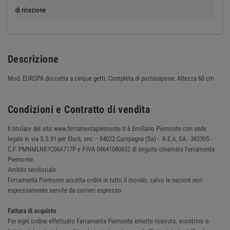
di ricezione
Descrizione
Mod. EUROPA doccetta a cinque getti. Completa di portasapone. Altezza 60 cm
Condizioni e Contratto di vendita
Il titolare del sito www.ferramentapiemonte.it è Emiliano Piemonte con sede
legale in via S.S.91 per Eboli, snc – 84022 Campagna (Sa) - R.E.A. SA - 383305 -
C.F. PMNMLN87C06A717P e P.IVA 04641080652 di seguito chiamata Ferramenta
Piemonte.
Ambito territoriale
Ferramenta Piemonte accetta ordini in tutto il mondo, salvo le nazioni non
espressamente servite da corrieri espresso.
Fattura di acquisto
Per ogni ordine effettuato Ferramenta Piemonte emette ricevuta, scontrino o