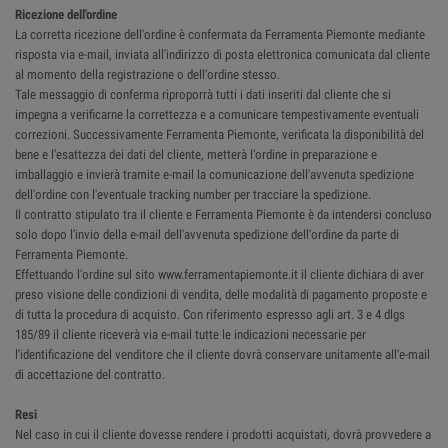
Ricezione dell'ordine
La corretta ricezione dell'ordine è confermata da Ferramenta Piemonte mediante
risposta via e-mail, inviata all'indirizzo di posta elettronica comunicata dal cliente
al momento della registrazione o dell’ordine stesso.
Tale messaggio di conferma riproporrà tutti i dati inseriti dal cliente che si
impegna a verificarne la correttezza e a comunicare tempestivamente eventuali
correzioni. Successivamente Ferramenta Piemonte, verificata la disponibilità del
bene e l'esattezza dei dati del cliente, metterà l’ordine in preparazione e
imballaggio e invierà tramite e-mail la comunicazione dell'avvenuta spedizione
dell'ordine con l'eventuale tracking number per tracciare la spedizione.
Il contratto stipulato tra il cliente e Ferramenta Piemonte è da intendersi concluso
solo dopo l'invio della e-mail dell'avvenuta spedizione dell'ordine da parte di
Ferramenta Piemonte.
Effettuando l'ordine sul sito www.ferramentapiemonte.it il cliente dichiara di aver
preso visione delle condizioni di vendita, delle modalità di pagamento proposte e
di tutta la procedura di acquisto. Con riferimento espresso agli art. 3 e 4 dlgs
185/89 il cliente riceverà via e-mail tutte le indicazioni necessarie per
l'identificazione del venditore che il cliente dovrà conservare unitamente all'e-mail
di accettazione del contratto.
Resi
Nel caso in cui il cliente dovesse rendere i prodotti acquistati, dovrà provvedere a