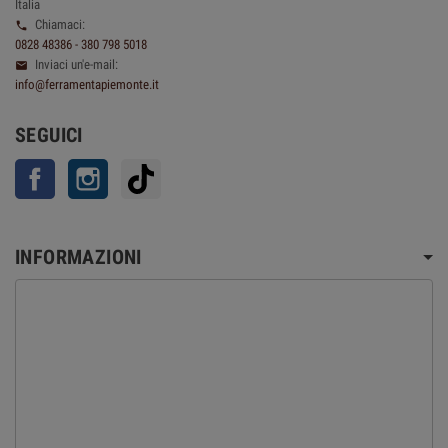
Italia
Chiamaci:

0828 48386 - 380 798 5018
Inviaci un'e-mail:

info@ferramentapiemonte.it
SEGUICI
Facebook
Instagram
TikTok
INFORMAZIONI