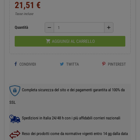
21,51 €
Tasse incluse
remove
add
Quantità

AGGIUNGI AL CARRELLO
CONDIVIDI
TWITTA
PINTEREST
Completa sicurezza del sito e dei pagamenti garantita al 100% da
SSL
Spedizioni in Italia 24/48 h con i più affidabili corrieri nazionali
Reso dei prodotti come da normative vigenti entro 14 gg dalla data