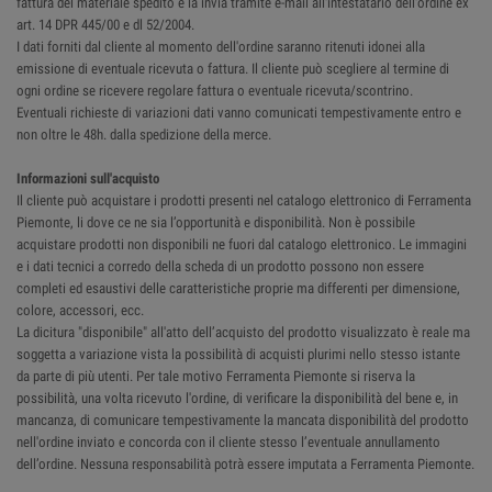
fattura del materiale spedito e la invia tramite e-mail all'intestatario dell'ordine ex
art. 14 DPR 445/00 e dl 52/2004.
I dati forniti dal cliente al momento dell'ordine saranno ritenuti idonei alla
emissione di eventuale ricevuta o fattura. Il cliente può scegliere al termine di
ogni ordine se ricevere regolare fattura o eventuale ricevuta/scontrino.
Eventuali richieste di variazioni dati vanno comunicati tempestivamente entro e
non oltre le 48h. dalla spedizione della merce.
Informazioni sull'acquisto
Il cliente può acquistare i prodotti presenti nel catalogo elettronico di Ferramenta
Piemonte, li dove ce ne sia l’opportunità e disponibilità. Non è possibile
acquistare prodotti non disponibili ne fuori dal catalogo elettronico. Le immagini
e i dati tecnici a corredo della scheda di un prodotto possono non essere
completi ed esaustivi delle caratteristiche proprie ma differenti per dimensione,
colore, accessori, ecc.
La dicitura "disponibile" all'atto dell’acquisto del prodotto visualizzato è reale ma
soggetta a variazione vista la possibilità di acquisti plurimi nello stesso istante
da parte di più utenti. Per tale motivo Ferramenta Piemonte si riserva la
possibilità, una volta ricevuto l'ordine, di verificare la disponibilità del bene e, in
mancanza, di comunicare tempestivamente la mancata disponibilità del prodotto
nell'ordine inviato e concorda con il cliente stesso l’eventuale annullamento
dell’ordine. Nessuna responsabilità potrà essere imputata a Ferramenta Piemonte.