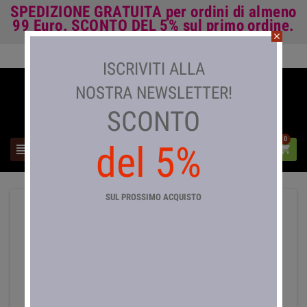
SPEDIZIONE GRATUITA
per ordini di almeno
99 Euro.
SCONTO DEL 5%
sul primo ordine.
close
Accedi

ISCRIVITI ALLA
NOSTRA NEWSLETTER!
SCONTO
0
del 5%



SUL PROSSIMO ACQUISTO