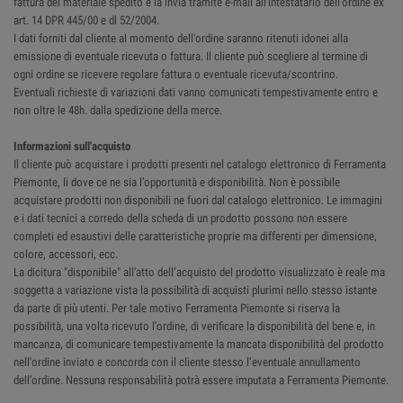
fattura del materiale spedito e la invia tramite e-mail all'intestatario dell'ordine ex
art. 14 DPR 445/00 e dl 52/2004.
I dati forniti dal cliente al momento dell'ordine saranno ritenuti idonei alla
emissione di eventuale ricevuta o fattura. Il cliente può scegliere al termine di
ogni ordine se ricevere regolare fattura o eventuale ricevuta/scontrino.
Eventuali richieste di variazioni dati vanno comunicati tempestivamente entro e
non oltre le 48h. dalla spedizione della merce.
Informazioni sull'acquisto
Il cliente può acquistare i prodotti presenti nel catalogo elettronico di Ferramenta
Piemonte, li dove ce ne sia l’opportunità e disponibilità. Non è possibile
acquistare prodotti non disponibili ne fuori dal catalogo elettronico. Le immagini
e i dati tecnici a corredo della scheda di un prodotto possono non essere
completi ed esaustivi delle caratteristiche proprie ma differenti per dimensione,
colore, accessori, ecc.
La dicitura "disponibile" all'atto dell’acquisto del prodotto visualizzato è reale ma
soggetta a variazione vista la possibilità di acquisti plurimi nello stesso istante
da parte di più utenti. Per tale motivo Ferramenta Piemonte si riserva la
possibilità, una volta ricevuto l'ordine, di verificare la disponibilità del bene e, in
mancanza, di comunicare tempestivamente la mancata disponibilità del prodotto
nell'ordine inviato e concorda con il cliente stesso l’eventuale annullamento
dell’ordine. Nessuna responsabilità potrà essere imputata a Ferramenta Piemonte.