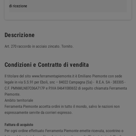
di ricezione
Descrizione
Art. 270 raccordo in acciaio zincato. Tornito.
Condizioni e Contratto di vendita
Il titolare del sito www.ferramentapiemonte.it è Emiliano Piemonte con sede
legale in via S.S.91 per Eboli, snc – 84022 Campagna (Sa) - R.E.A. SA - 383305 -
C.F. PMNMLN87C06A717P e P.IVA 04641080652 di seguito chiamata Ferramenta
Piemonte.
Ambito territoriale
Ferramenta Piemonte accetta ordini in tutto il mondo, salvo le nazioni non
espressamente servite da corrieri espresso.
Fattura di acquisto
Per ogni ordine effettuato Ferramenta Piemonte emette ricevuta, scontrino o