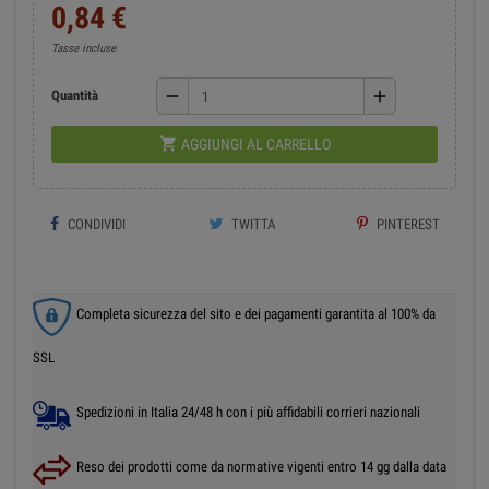
0,84 €
Tasse incluse
remove
add
Quantità

AGGIUNGI AL CARRELLO
CONDIVIDI
TWITTA
PINTEREST
Completa sicurezza del sito e dei pagamenti garantita al 100% da
SSL
Spedizioni in Italia 24/48 h con i più affidabili corrieri nazionali
Reso dei prodotti come da normative vigenti entro 14 gg dalla data