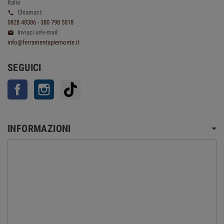
Italia
Chiamaci:

0828 48386 - 380 798 5018
Inviaci un'e-mail:

info@ferramentapiemonte.it
SEGUICI
Facebook
Instagram
TikTok
INFORMAZIONI