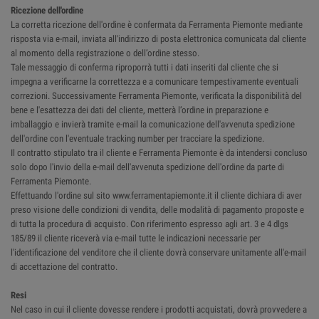
Ricezione dell'ordine
La corretta ricezione dell'ordine è confermata da Ferramenta Piemonte mediante
risposta via e-mail, inviata all'indirizzo di posta elettronica comunicata dal cliente
al momento della registrazione o dell’ordine stesso.
Tale messaggio di conferma riproporrà tutti i dati inseriti dal cliente che si
impegna a verificarne la correttezza e a comunicare tempestivamente eventuali
correzioni. Successivamente Ferramenta Piemonte, verificata la disponibilità del
bene e l'esattezza dei dati del cliente, metterà l’ordine in preparazione e
imballaggio e invierà tramite e-mail la comunicazione dell'avvenuta spedizione
dell'ordine con l'eventuale tracking number per tracciare la spedizione.
Il contratto stipulato tra il cliente e Ferramenta Piemonte è da intendersi concluso
solo dopo l'invio della e-mail dell'avvenuta spedizione dell'ordine da parte di
Ferramenta Piemonte.
Effettuando l'ordine sul sito www.ferramentapiemonte.it il cliente dichiara di aver
preso visione delle condizioni di vendita, delle modalità di pagamento proposte e
di tutta la procedura di acquisto. Con riferimento espresso agli art. 3 e 4 dlgs
185/89 il cliente riceverà via e-mail tutte le indicazioni necessarie per
l'identificazione del venditore che il cliente dovrà conservare unitamente all'e-mail
di accettazione del contratto.
Resi
Nel caso in cui il cliente dovesse rendere i prodotti acquistati, dovrà provvedere a