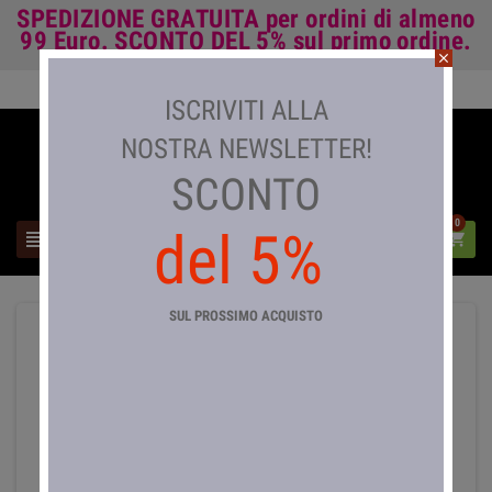
SPEDIZIONE GRATUITA
per ordini di almeno
99 Euro.
SCONTO DEL 5%
sul primo ordine.
close
Accedi

ISCRIVITI ALLA
NOSTRA NEWSLETTER!
SCONTO
0
del 5%



SUL PROSSIMO ACQUISTO