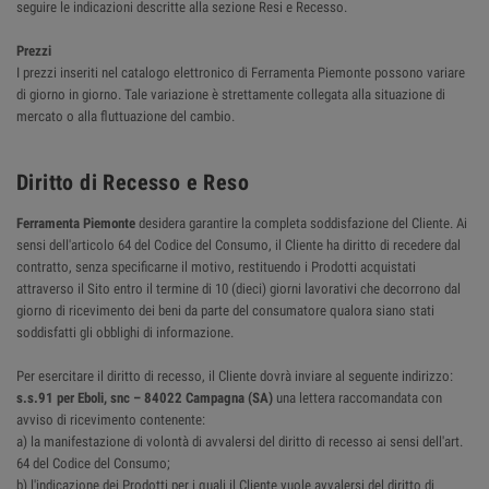
seguire le indicazioni descritte alla sezione Resi e Recesso.
Prezzi
I prezzi inseriti nel catalogo elettronico di Ferramenta Piemonte possono variare
di giorno in giorno. Tale variazione è strettamente collegata alla situazione di
mercato o alla fluttuazione del cambio.
Diritto di Recesso e Reso
Ferramenta Piemonte
desidera garantire la completa soddisfazione del Cliente. Ai
sensi dell'articolo 64 del Codice del Consumo, il Cliente ha diritto di recedere dal
contratto, senza specificarne il motivo, restituendo i Prodotti acquistati
attraverso il Sito entro il termine di 10 (dieci) giorni lavorativi che decorrono dal
giorno di ricevimento dei beni da parte del consumatore qualora siano stati
soddisfatti gli obblighi di informazione.
Per esercitare il diritto di recesso, il Cliente dovrà inviare al seguente indirizzo:
s.s.91 per Eboli, snc – 84022 Campagna (SA)
una lettera raccomandata con
avviso di ricevimento contenente:
a) la manifestazione di volontà di avvalersi del diritto di recesso ai sensi dell'art.
64 del Codice del Consumo;
b) l'indicazione dei Prodotti per i quali il Cliente vuole avvalersi del diritto di