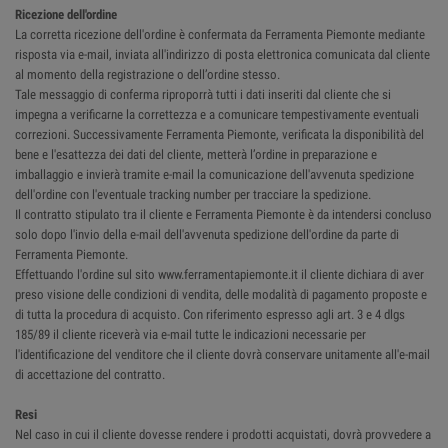
Ricezione dell'ordine
La corretta ricezione dell'ordine è confermata da Ferramenta Piemonte mediante
risposta via e-mail, inviata all'indirizzo di posta elettronica comunicata dal cliente
al momento della registrazione o dell’ordine stesso.
Tale messaggio di conferma riproporrà tutti i dati inseriti dal cliente che si
impegna a verificarne la correttezza e a comunicare tempestivamente eventuali
correzioni. Successivamente Ferramenta Piemonte, verificata la disponibilità del
bene e l'esattezza dei dati del cliente, metterà l’ordine in preparazione e
imballaggio e invierà tramite e-mail la comunicazione dell'avvenuta spedizione
dell'ordine con l'eventuale tracking number per tracciare la spedizione.
Il contratto stipulato tra il cliente e Ferramenta Piemonte è da intendersi concluso
solo dopo l'invio della e-mail dell'avvenuta spedizione dell'ordine da parte di
Ferramenta Piemonte.
Effettuando l'ordine sul sito www.ferramentapiemonte.it il cliente dichiara di aver
preso visione delle condizioni di vendita, delle modalità di pagamento proposte e
di tutta la procedura di acquisto. Con riferimento espresso agli art. 3 e 4 dlgs
185/89 il cliente riceverà via e-mail tutte le indicazioni necessarie per
l'identificazione del venditore che il cliente dovrà conservare unitamente all'e-mail
di accettazione del contratto.
Resi
Nel caso in cui il cliente dovesse rendere i prodotti acquistati, dovrà provvedere a