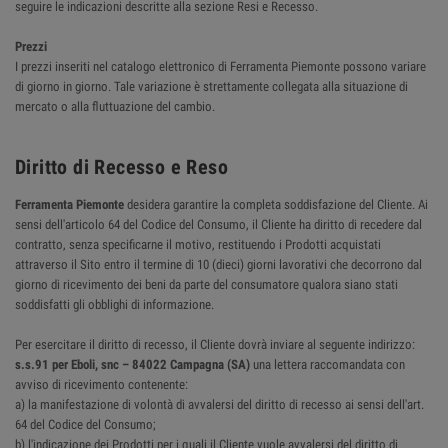
seguire le indicazioni descritte alla sezione Resi e Recesso.
Prezzi
I prezzi inseriti nel catalogo elettronico di Ferramenta Piemonte possono variare
di giorno in giorno. Tale variazione è strettamente collegata alla situazione di
mercato o alla fluttuazione del cambio.
Diritto di Recesso e Reso
Ferramenta Piemonte
desidera garantire la completa soddisfazione del Cliente. Ai
sensi dell'articolo 64 del Codice del Consumo, il Cliente ha diritto di recedere dal
contratto, senza specificarne il motivo, restituendo i Prodotti acquistati
attraverso il Sito entro il termine di 10 (dieci) giorni lavorativi che decorrono dal
giorno di ricevimento dei beni da parte del consumatore qualora siano stati
soddisfatti gli obblighi di informazione.
Per esercitare il diritto di recesso, il Cliente dovrà inviare al seguente indirizzo:
s.s.91 per Eboli, snc – 84022 Campagna (SA)
una lettera raccomandata con
avviso di ricevimento contenente:
a) la manifestazione di volontà di avvalersi del diritto di recesso ai sensi dell'art.
64 del Codice del Consumo;
b) l'indicazione dei Prodotti per i quali il Cliente vuole avvalersi del diritto di