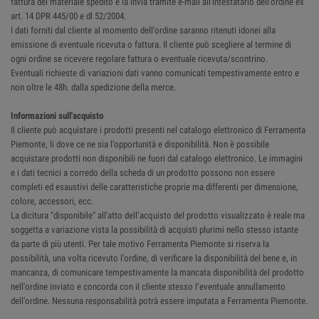
fattura del materiale spedito e la invia tramite e-mail all'intestatario dell'ordine ex
art. 14 DPR 445/00 e dl 52/2004.
I dati forniti dal cliente al momento dell'ordine saranno ritenuti idonei alla
emissione di eventuale ricevuta o fattura. Il cliente può scegliere al termine di
ogni ordine se ricevere regolare fattura o eventuale ricevuta/scontrino.
Eventuali richieste di variazioni dati vanno comunicati tempestivamente entro e
non oltre le 48h. dalla spedizione della merce.
Informazioni sull'acquisto
Il cliente può acquistare i prodotti presenti nel catalogo elettronico di Ferramenta
Piemonte, li dove ce ne sia l’opportunità e disponibilità. Non è possibile
acquistare prodotti non disponibili ne fuori dal catalogo elettronico. Le immagini
e i dati tecnici a corredo della scheda di un prodotto possono non essere
completi ed esaustivi delle caratteristiche proprie ma differenti per dimensione,
colore, accessori, ecc.
La dicitura "disponibile" all'atto dell’acquisto del prodotto visualizzato è reale ma
soggetta a variazione vista la possibilità di acquisti plurimi nello stesso istante
da parte di più utenti. Per tale motivo Ferramenta Piemonte si riserva la
possibilità, una volta ricevuto l'ordine, di verificare la disponibilità del bene e, in
mancanza, di comunicare tempestivamente la mancata disponibilità del prodotto
nell'ordine inviato e concorda con il cliente stesso l’eventuale annullamento
dell’ordine. Nessuna responsabilità potrà essere imputata a Ferramenta Piemonte.