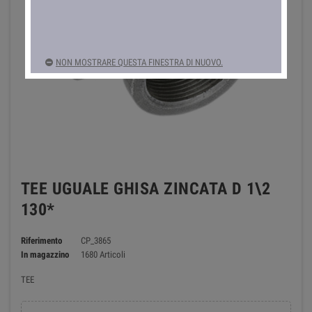
NON MOSTRARE QUESTA FINESTRA DI NUOVO.
TEE UGUALE GHISA ZINCATA D 1\2
130*
Riferimento
CP_3865
In magazzino
1680 Articoli
TEE