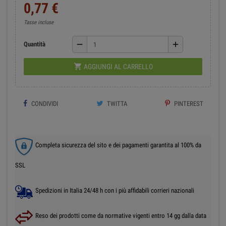
0,77 €
Tasse incluse
remove
add
Quantità

AGGIUNGI AL CARRELLO
CONDIVIDI
TWITTA
PINTEREST
Completa sicurezza del sito e dei pagamenti garantita al 100% da
SSL
Spedizioni in Italia 24/48 h con i più affidabili corrieri nazionali
Reso dei prodotti come da normative vigenti entro 14 gg dalla data