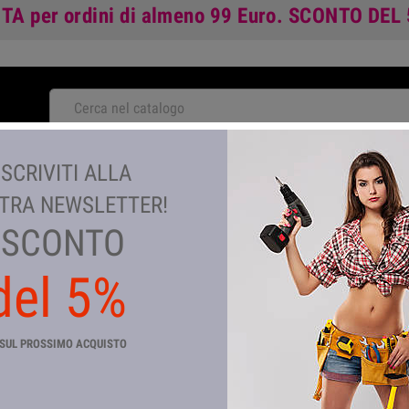
ITA
per ordini di almeno 99 Euro.
SCONTO DEL
NOVITA'
ISCRIVITI ALLA
TA
GIARDINAGGIO E AGRICOLTURA
COLORI E VERNICI
TEM
TRA NEWSLETTER!
SCONTO
del 5%
RESISTENZA P\SCALDABAGNO 
Riferimento
CP_99444
SUL PROSSIMO ACQUISTO
In magazzino
4 Articoli
RESISTENZA PER SCALDABAGNO