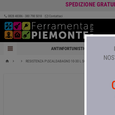
SPEDIZIONE GRATU
0828 48386 - 380 798 5018
Contattaci
phone

ANTINFORTUNISTICA
FERRAMEN
NOS


RESISTENZA P\SCALDABAGNO 10-30 L SOP\SOT LAVEL
home