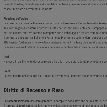
ricevuto l'ordine, di verificare la disponibilità del bene e, in mancanza, di comunica
essere imputata a Ferramenta Piemonte.
Ricezione dell'ordine
La corretta ricezione dell'ordine è confermata da Ferramenta Piemonte mediante rispost
Tale messaggio di conferma riproporrà tutti i dati inseriti dal cliente che si impegna
dati del cliente, metterà l’ordine in preparazione e imballaggio e invierà tramite e-ma
Il contratto stipulato tra il cliente e Ferramenta Piemonte è da intendersi concluso so
Effettuando l'ordine sul sito www.ferramentapiemonte.it il cliente dichiara di aver pre
riceverà via e-mail tutte le indicazioni necessarie per l'identificazione del venditore 
Resi
Nel caso in cui il cliente dovesse rendere i prodotti acquistati, dovrà provvedere a se
Prezzi
I prezzi inseriti nel catalogo elettronico di Ferramenta Piemonte possono variare di g
Diritto di Recesso e Reso
Ferramenta Piemonte
desidera garantire la completa soddisfazione del Cliente. Ai sensi
il termine di 10 (dieci) giorni lavorativi che decorrono dal giorno di ricevimento dei 