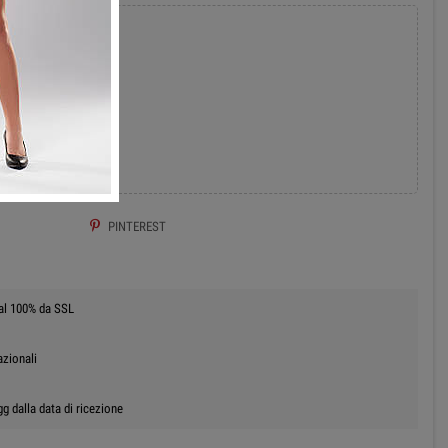
add
 AL CARRELLO
PINTEREST
 al 100% da SSL
azionali
g dalla data di ricezione