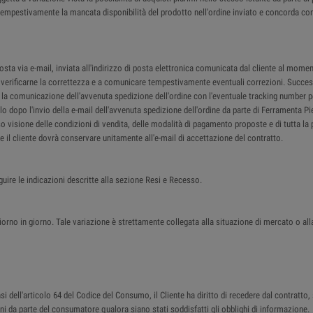
re tempestivamente la mancata disponibilità del prodotto nell'ordine inviato e concorda co
a via e-mail, inviata all'indirizzo di posta elettronica comunicata dal cliente al moment
 a verificarne la correttezza e a comunicare tempestivamente eventuali correzioni. Succes
il la comunicazione dell'avvenuta spedizione dell'ordine con l'eventuale tracking number p
lo dopo l'invio della e-mail dell'avvenuta spedizione dell'ordine da parte di Ferramenta P
so visione delle condizioni di vendita, delle modalità di pagamento proposte e di tutta la 
che il cliente dovrà conservare unitamente all'e-mail di accettazione del contratto.
guire le indicazioni descritte alla sezione Resi e Recesso.
iorno in giorno. Tale variazione è strettamente collegata alla situazione di mercato o all
 dell'articolo 64 del Codice del Consumo, il Cliente ha diritto di recedere dal contratto, 
beni da parte del consumatore qualora siano stati soddisfatti gli obblighi di informazione.