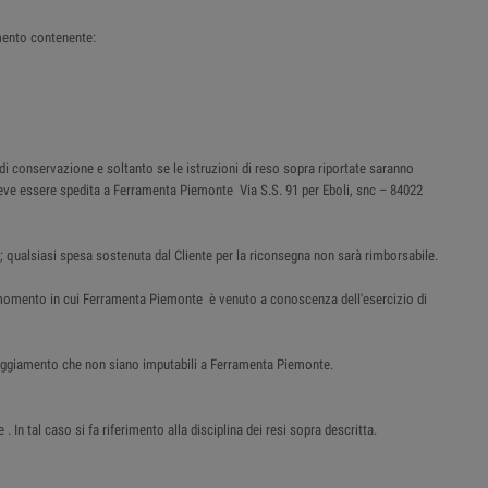
mento contenente:
 di conservazione e soltanto se le istruzioni di reso sopra riportate saranno
e deve essere spedita a Ferramenta Piemonte Via S.S. 91 per Eboli, snc – 84022
; qualsiasi spesa sostenuta dal Cliente per la riconsegna non sarà rimborsabile.
al momento in cui Ferramenta Piemonte è venuto a conoscenza dell'esercizio di
nneggiamento che non siano imputabili a Ferramenta Piemonte.
n tal caso si fa riferimento alla disciplina dei resi sopra descritta.