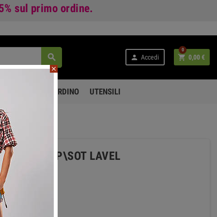
 5%
sul primo ordine.
0



Accedi
0,00 €
close
PO LIBERO E GIARDINO
UTENSILI
10-30 L SOP\SOT LAVEL