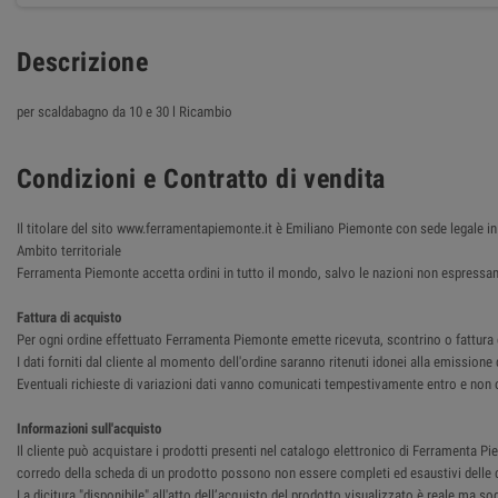
Descrizione
per scaldabagno da 10 e 30 l Ricambio
Condizioni e Contratto di vendita
Il titolare del sito www.ferramentapiemonte.it è Emiliano Piemonte con sede legale
Ambito territoriale
Ferramenta Piemonte accetta ordini in tutto il mondo, salvo le nazioni non espressam
Fattura di acquisto
Per ogni ordine effettuato Ferramenta Piemonte emette ricevuta, scontrino o fattura del
I dati forniti dal cliente al momento dell'ordine saranno ritenuti idonei alla emissione 
Eventuali richieste di variazioni dati vanno comunicati tempestivamente entro e non o
Informazioni sull'acquisto
Il cliente può acquistare i prodotti presenti nel catalogo elettronico di Ferramenta Pie
corredo della scheda di un prodotto possono non essere completi ed esaustivi delle ca
La dicitura "disponibile" all'atto dell’acquisto del prodotto visualizzato è reale ma so