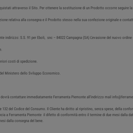
cquistati attraverso il Sito. Per ottenere la sostituzione di un Prodotto occorre seguire la
azione relativa alla consegna e il Prodotto stesso nella sua confezione originale e con
nte indirizzo: S.S. 91 per Eboli, snc – 84022 Campagna (SA) L'evasione del nuovo ordine è 
e.
riori costi di spedizione.
o del Ministero dello Sviluppo Economico.
ente dovrà contattare immediatamente Ferramenta Piemonte all'indirizzo mail info@ferram
130 e 132 del Codice del Consumo. Il Cliente ha diritto al ripristino, senza spese, della c
uncia a Ferramenta Piemonte il difetto di conformità entro il termine di due mesi dalla data
mesi dalla consegna del bene.