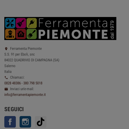
Ferramenta Piemonte

S.S. 91 per Eboli, snc
84022 QUADRIVIO DI CAMPAGNA (SA)
Salerno
Italia
Chiamaci:

0828 48386 - 380 798 5018
Inviaci un'e-mail:

info@ferramentapiemonte.it
SEGUICI
Facebook
Instagram
TikTok