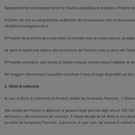
Ferramenta Piemonte intende fornire ai Clienti la possibilità di sostituire i Prodotti a
Il Cliente che non sia integralmente soddisfatto dovrà conservare tutta la document
info@ferramentapiemonte.it
Il Prodotto da sostituire dovrà pervenire, in normale stato di conservazione, al segue
Le spese di spedizione relative alla restituzione del Prodotto sono a carico del Client
Il Prodotto sostitutivo sarà inviato al Cliente a mezzo corriere senza l'addebito di ulte
Per maggiori informazioni è possibile consultare il testo di legge disponibile sul sit
2. Difetti di conformità
In caso di difetti di conformità di Prodotti venduti da Ferramenta Piemonte , il Cli
Alla vendita dei Prodotti si applicano le garanzie legali previste dagli articoli 129, 
del prezzo o alla risoluzione del contratto. Il Cliente decade da tali diritti se non den
occultati da Ferramenta Piemonte sì prescrive, in ogni caso, nel termine di ventisei 