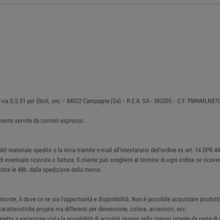
 in via S.S.91 per Eboli, snc – 84022 Campagna (Sa) - R.E.A. SA - 383305 - C.F. PMNMLN
ente servite da corrieri espresso.
 materiale spedito e la invia tramite e-mail all'intestatario dell'ordine ex art. 14 DPR 4
di eventuale ricevuta o fattura. Il cliente può scegliere al termine di ogni ordine se ricev
ltre le 48h. dalla spedizione della merce.
monte, li dove ce ne sia l’opportunità e disponibilità. Non è possibile acquistare prodotti 
ratteristiche proprie ma differenti per dimensione, colore, accessori, ecc.
ggetta a variazione vista la possibilità di acquisti plurimi nello stesso istante da parte d