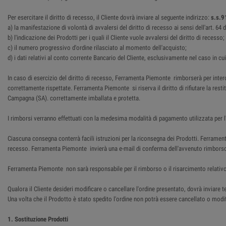
Per esercitare il diritto di recesso, il Cliente dovrà inviare al seguente indirizzo:
s.s.9
a) la manifestazione di volontà di avvalersi del diritto di recesso ai sensi dell'art. 6
b) l'indicazione dei Prodotti per i quali il Cliente vuole avvalersi del diritto di recesso;
c) il numero progressivo d'ordine rilasciato al momento dell'acquisto;
d) i dati relativi al conto corrente Bancario del Cliente, esclusivamente nel caso in cu
In caso di esercizio del diritto di recesso, Ferramenta Piemonte rimborserà per intero
correttamente rispettate. Ferramenta Piemonte si riserva il diritto di rifiutare la res
Campagna (SA). correttamente imballata e protetta.
I rimborsi verranno effettuati con la medesima modalità di pagamento utilizzata per l'
Ciascuna consegna conterrà facili istruzioni per la riconsegna dei Prodotti. Ferrame
recesso. Ferramenta Piemonte invierà una e-mail di conferma dell'avvenuto rimbors
Ferramenta Piemonte non sarà responsabile per il rimborso o il risarcimento relativo
Qualora il Cliente desideri modificare o cancellare l'ordine presentato, dovrà inviar
Una volta che il Prodotto è stato spedito l'ordine non potrà essere cancellato o modifi
1. Sostituzione Prodotti