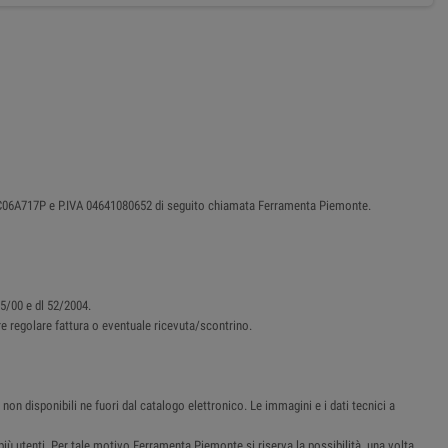
87C06A717P e P.IVA 04641080652 di seguito chiamata Ferramenta Piemonte.
45/00 e dl 52/2004.
ere regolare fattura o eventuale ricevuta/scontrino.
non disponibili ne fuori dal catalogo elettronico. Le immagini e i dati tecnici a
i più utenti. Per tale motivo Ferramenta Piemonte si riserva la possibilità, una volta