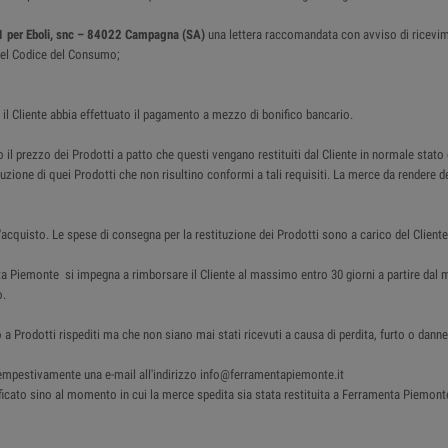
1 per Eboli, snc – 84022 Campagna (SA)
una lettera raccomandata con avviso di ricevi
4 del Codice del Consumo;
i il Cliente abbia effettuato il pagamento a mezzo di bonifico bancario.
 il prezzo dei Prodotti a patto che questi vengano restituiti dal Cliente in normale stato
tituzione di quei Prodotti che non risultino conformi a tali requisiti. La merce da render
acquisto. Le spese di consegna per la restituzione dei Prodotti sono a carico del Cliente
nta Piemonte si impegna a rimborsare il Cliente al massimo entro 30 giorni a partire d
o.
 a Prodotti rispediti ma che non siano mai stati ricevuti a causa di perdita, furto o da
e tempestivamente una e-mail all'indirizzo info@ferramentapiemonte.it
cato sino al momento in cui la merce spedita sia stata restituita a Ferramenta Piemonte . I