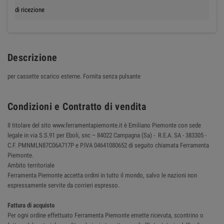
di ricezione
Descrizione
per cassette scarico esterne. Fornita senza pulsante
Condizioni e Contratto di vendita
Il titolare del sito www.ferramentapiemonte.it è Emiliano Piemonte con sede
legale in via S.S.91 per Eboli, snc – 84022 Campagna (Sa) - R.E.A. SA - 383305 -
C.F. PMNMLN87C06A717P e P.IVA 04641080652 di seguito chiamata Ferramenta
Piemonte.
Ambito territoriale
Ferramenta Piemonte accetta ordini in tutto il mondo, salvo le nazioni non
espressamente servite da corrieri espresso.
Fattura di acquisto
Per ogni ordine effettuato Ferramenta Piemonte emette ricevuta, scontrino o