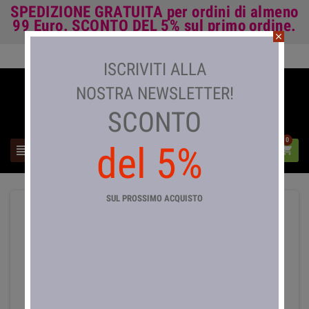
SPEDIZIONE GRATUITA
per ordini di almeno
99 Euro.
SCONTO DEL 5%
sul primo ordine.
close
Accedi

ISCRIVITI ALLA
NOSTRA NEWSLETTER!
SCONTO
0
del 5%



SUL PROSSIMO ACQUISTO