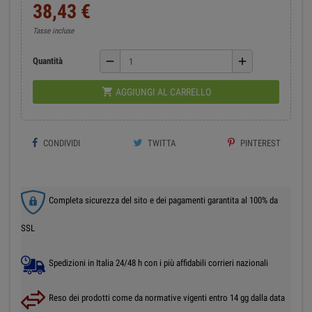
38,43 €
Tasse incluse
remove
add
Quantità

AGGIUNGI AL CARRELLO
CONDIVIDI
TWITTA
PINTEREST
Completa sicurezza del sito e dei pagamenti garantita al 100% da
SSL
Spedizioni in Italia 24/48 h con i più affidabili corrieri nazionali
Reso dei prodotti come da normative vigenti entro 14 gg dalla data