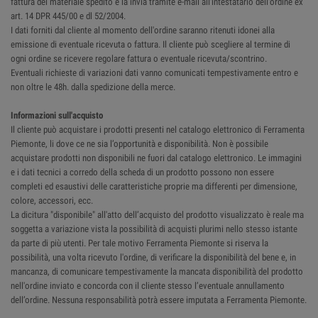
fattura del materiale spedito e la invia tramite e-mail all'intestatario dell'ordine ex
art. 14 DPR 445/00 e dl 52/2004.
I dati forniti dal cliente al momento dell'ordine saranno ritenuti idonei alla
emissione di eventuale ricevuta o fattura. Il cliente può scegliere al termine di
ogni ordine se ricevere regolare fattura o eventuale ricevuta/scontrino.
Eventuali richieste di variazioni dati vanno comunicati tempestivamente entro e
non oltre le 48h. dalla spedizione della merce.
Informazioni sull'acquisto
Il cliente può acquistare i prodotti presenti nel catalogo elettronico di Ferramenta
Piemonte, li dove ce ne sia l’opportunità e disponibilità. Non è possibile
acquistare prodotti non disponibili ne fuori dal catalogo elettronico. Le immagini
e i dati tecnici a corredo della scheda di un prodotto possono non essere
completi ed esaustivi delle caratteristiche proprie ma differenti per dimensione,
colore, accessori, ecc.
La dicitura "disponibile" all'atto dell’acquisto del prodotto visualizzato è reale ma
soggetta a variazione vista la possibilità di acquisti plurimi nello stesso istante
da parte di più utenti. Per tale motivo Ferramenta Piemonte si riserva la
possibilità, una volta ricevuto l'ordine, di verificare la disponibilità del bene e, in
mancanza, di comunicare tempestivamente la mancata disponibilità del prodotto
nell'ordine inviato e concorda con il cliente stesso l’eventuale annullamento
dell’ordine. Nessuna responsabilità potrà essere imputata a Ferramenta Piemonte.