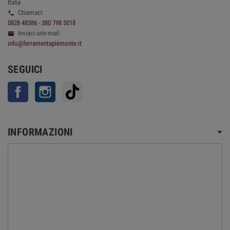
Italia
Chiamaci:

0828 48386 - 380 798 5018
Inviaci un'e-mail:

info@ferramentapiemonte.it
SEGUICI
Facebook
Instagram
TikTok
INFORMAZIONI