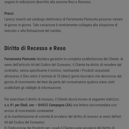
seguire le indicazioni descritte alla sezione Resi e Recesso.
Prezzi
I prezzi inseriti nel catalogo elettronico di Ferramenta Piemonte possono variare
di giorno in giorno. Tale variazione è strettamente collegata alla situazione di
mercato o alla fluttuazione del cambio.
Diritto di Recesso e Reso
Ferramenta Piemonte
desidera garantire la completa soddisfazione del Cliente. Ai
sensi dell'articolo 64 del Codice del Consumo, il Cliente ha diritto di recedere dal
contratto, senza specificarne il motivo, restituendo i Prodotti acquistati
attraverso il Sito entro il termine di 10 (dieci) giorni lavorativi che decorrono dal
giorno di ricevimento dei beni da parte del consumatore qualora siano stati
soddisfatti gli obblighi di informazione.
Per esercitare il diritto di recesso, il Cliente dovrà inviare al seguente indirizzo:
s.s.91 per Eboli, snc – 84022 Campagna (SA)
una lettera raccomandata con
avviso di ricevimento contenente:
a) la manifestazione di volontà di avvalersi del diritto di recesso ai sensi dell'art.
64 del Codice del Consumo;
b) l'indicazione dei Prodotti per i quali il Cliente vuole avvalersi del diritto di