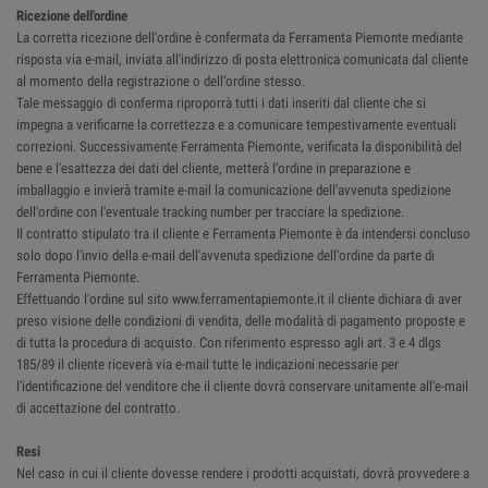
Ricezione dell'ordine
La corretta ricezione dell'ordine è confermata da Ferramenta Piemonte mediante
risposta via e-mail, inviata all'indirizzo di posta elettronica comunicata dal cliente
al momento della registrazione o dell’ordine stesso.
Tale messaggio di conferma riproporrà tutti i dati inseriti dal cliente che si
impegna a verificarne la correttezza e a comunicare tempestivamente eventuali
correzioni. Successivamente Ferramenta Piemonte, verificata la disponibilità del
bene e l'esattezza dei dati del cliente, metterà l’ordine in preparazione e
imballaggio e invierà tramite e-mail la comunicazione dell'avvenuta spedizione
dell'ordine con l'eventuale tracking number per tracciare la spedizione.
Il contratto stipulato tra il cliente e Ferramenta Piemonte è da intendersi concluso
solo dopo l'invio della e-mail dell'avvenuta spedizione dell'ordine da parte di
Ferramenta Piemonte.
Effettuando l'ordine sul sito www.ferramentapiemonte.it il cliente dichiara di aver
preso visione delle condizioni di vendita, delle modalità di pagamento proposte e
di tutta la procedura di acquisto. Con riferimento espresso agli art. 3 e 4 dlgs
185/89 il cliente riceverà via e-mail tutte le indicazioni necessarie per
l'identificazione del venditore che il cliente dovrà conservare unitamente all'e-mail
di accettazione del contratto.
Resi
Nel caso in cui il cliente dovesse rendere i prodotti acquistati, dovrà provvedere a