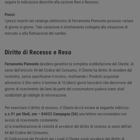
seguire le indicazioni descritte alla sezione Resi e Recesso.
Prezzi
I prezzi inseriti nel catalogo elettronico di Ferramenta Piemonte possono variare
di giorno in giorno. Tale variazione è strettamente collegata alla situazione di
mercato o alla fluttuazione del cambio.
Diritto di Recesso e Reso
Ferramenta Piemonte
desidera garantire la completa soddisfazione del Cliente. Ai
sensi dell'articolo 64 del Codice del Consumo, il Cliente ha diritto di recedere dal
contratto, senza specificarne il motivo, restituendo i Prodotti acquistati
attraverso il Sito entro il termine di 10 (dieci) giorni lavorativi che decorrono dal
giorno di ricevimento dei beni da parte del consumatore qualora siano stati
soddisfatti gli obblighi di informazione.
Per esercitare il diritto di recesso, il Cliente dovrà inviare al seguente indirizzo:
s.s.91 per Eboli, snc – 84022 Campagna (SA)
una lettera raccomandata con
avviso di ricevimento contenente:
a) la manifestazione di volontà di avvalersi del diritto di recesso ai sensi dell'art.
64 del Codice del Consumo;
b) l'indicazione dei Prodotti per i quali il Cliente vuole avvalersi del diritto di