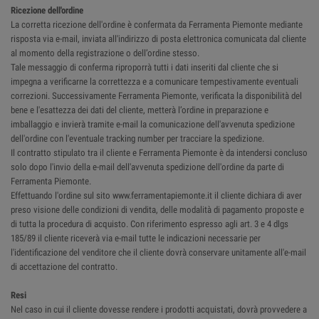
Ricezione dell'ordine
La corretta ricezione dell'ordine è confermata da Ferramenta Piemonte mediante
risposta via e-mail, inviata all'indirizzo di posta elettronica comunicata dal cliente
al momento della registrazione o dell’ordine stesso.
Tale messaggio di conferma riproporrà tutti i dati inseriti dal cliente che si
impegna a verificarne la correttezza e a comunicare tempestivamente eventuali
correzioni. Successivamente Ferramenta Piemonte, verificata la disponibilità del
bene e l'esattezza dei dati del cliente, metterà l’ordine in preparazione e
imballaggio e invierà tramite e-mail la comunicazione dell'avvenuta spedizione
dell'ordine con l'eventuale tracking number per tracciare la spedizione.
Il contratto stipulato tra il cliente e Ferramenta Piemonte è da intendersi concluso
solo dopo l'invio della e-mail dell'avvenuta spedizione dell'ordine da parte di
Ferramenta Piemonte.
Effettuando l'ordine sul sito www.ferramentapiemonte.it il cliente dichiara di aver
preso visione delle condizioni di vendita, delle modalità di pagamento proposte e
di tutta la procedura di acquisto. Con riferimento espresso agli art. 3 e 4 dlgs
185/89 il cliente riceverà via e-mail tutte le indicazioni necessarie per
l'identificazione del venditore che il cliente dovrà conservare unitamente all'e-mail
di accettazione del contratto.
Resi
Nel caso in cui il cliente dovesse rendere i prodotti acquistati, dovrà provvedere a