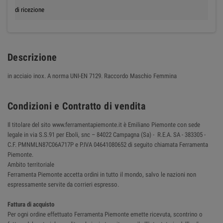
di ricezione
Descrizione
in acciaio inox. A norma UNI-EN 7129. Raccordo Maschio Femmina
Condizioni e Contratto di vendita
Il titolare del sito www.ferramentapiemonte.it è Emiliano Piemonte con sede
legale in via S.S.91 per Eboli, snc – 84022 Campagna (Sa) - R.E.A. SA - 383305 -
C.F. PMNMLN87C06A717P e P.IVA 04641080652 di seguito chiamata Ferramenta
Piemonte.
Ambito territoriale
Ferramenta Piemonte accetta ordini in tutto il mondo, salvo le nazioni non
espressamente servite da corrieri espresso.
Fattura di acquisto
Per ogni ordine effettuato Ferramenta Piemonte emette ricevuta, scontrino o