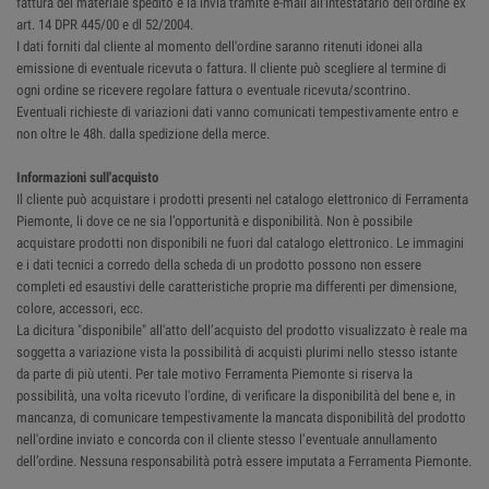
fattura del materiale spedito e la invia tramite e-mail all'intestatario dell'ordine ex
art. 14 DPR 445/00 e dl 52/2004.
I dati forniti dal cliente al momento dell'ordine saranno ritenuti idonei alla
emissione di eventuale ricevuta o fattura. Il cliente può scegliere al termine di
ogni ordine se ricevere regolare fattura o eventuale ricevuta/scontrino.
Eventuali richieste di variazioni dati vanno comunicati tempestivamente entro e
non oltre le 48h. dalla spedizione della merce.
Informazioni sull'acquisto
Il cliente può acquistare i prodotti presenti nel catalogo elettronico di Ferramenta
Piemonte, li dove ce ne sia l’opportunità e disponibilità. Non è possibile
acquistare prodotti non disponibili ne fuori dal catalogo elettronico. Le immagini
e i dati tecnici a corredo della scheda di un prodotto possono non essere
completi ed esaustivi delle caratteristiche proprie ma differenti per dimensione,
colore, accessori, ecc.
La dicitura "disponibile" all'atto dell’acquisto del prodotto visualizzato è reale ma
soggetta a variazione vista la possibilità di acquisti plurimi nello stesso istante
da parte di più utenti. Per tale motivo Ferramenta Piemonte si riserva la
possibilità, una volta ricevuto l'ordine, di verificare la disponibilità del bene e, in
mancanza, di comunicare tempestivamente la mancata disponibilità del prodotto
nell'ordine inviato e concorda con il cliente stesso l’eventuale annullamento
dell’ordine. Nessuna responsabilità potrà essere imputata a Ferramenta Piemonte.