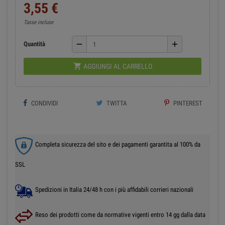
3,55 €
Tasse incluse
remove
add
Quantità

AGGIUNGI AL CARRELLO
CONDIVIDI
TWITTA
PINTEREST
Completa sicurezza del sito e dei pagamenti garantita al 100% da
SSL
Spedizioni in Italia 24/48 h con i più affidabili corrieri nazionali
Reso dei prodotti come da normative vigenti entro 14 gg dalla data