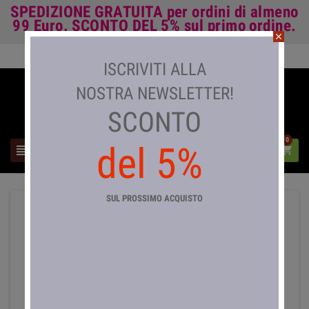
SPEDIZIONE GRATUITA
per ordini di almeno
99 Euro.
SCONTO DEL 5%
sul primo ordine.
close
Accedi

ISCRIVITI ALLA
NOSTRA NEWSLETTER!
SCONTO
0
del 5%



SUL PROSSIMO ACQUISTO