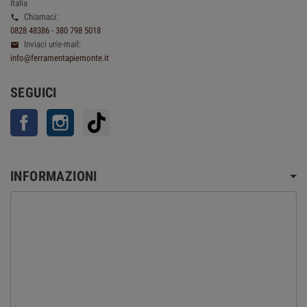
Italia
Chiamaci:

0828 48386 - 380 798 5018
Inviaci un'e-mail:

info@ferramentapiemonte.it
SEGUICI
Facebook
Instagram
TikTok
INFORMAZIONI