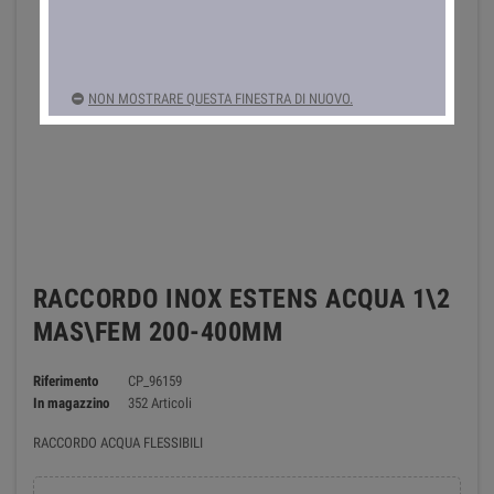
NON MOSTRARE QUESTA FINESTRA DI NUOVO.
RACCORDO INOX ESTENS ACQUA 1\2
MAS\FEM 200-400MM
Riferimento
CP_96159
In magazzino
352 Articoli
RACCORDO ACQUA FLESSIBILI