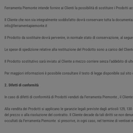
Ferramenta Piemonte intende fornire ai Clienti la possibilità di sostituire i Prodotti a
Il Cliente che non sia integralmente soddisfatto dovrà conservare tutta la document
info@ferramentapiemonte.it
Il Prodotto da sostituire dovrà pervenire, in normale stato di conservazione, al segue
Le spese di spedizione relative alla restituzione del Prodotto sono a carico del Client
Il Prodotto sostitutivo sarà inviato al Cliente a mezzo corriere senza l'addebito di ulte
Per maggiori informazioni è possibile consultare il testo di legge disponibile sul sit
2. Difetti di conformità
In caso di difetti di conformità di Prodotti venduti da Ferramenta Piemonte , il Cli
Alla vendita dei Prodotti si applicano le garanzie legali previste dagli articoli 129, 
del prezzo o alla risoluzione del contratto. Il Cliente decade da tali diritti se non den
occultati da Ferramenta Piemonte sì prescrive, in ogni caso, nel termine di ventisei 