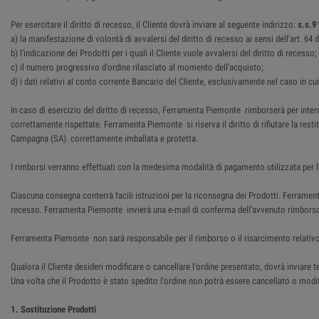
Per esercitare il diritto di recesso, il Cliente dovrà inviare al seguente indirizzo:
s.s.9
a) la manifestazione di volontà di avvalersi del diritto di recesso ai sensi dell'art. 6
b) l'indicazione dei Prodotti per i quali il Cliente vuole avvalersi del diritto di recesso;
c) il numero progressivo d'ordine rilasciato al momento dell'acquisto;
d) i dati relativi al conto corrente Bancario del Cliente, esclusivamente nel caso in cu
In caso di esercizio del diritto di recesso, Ferramenta Piemonte rimborserà per intero
correttamente rispettate. Ferramenta Piemonte si riserva il diritto di rifiutare la res
Campagna (SA). correttamente imballata e protetta.
I rimborsi verranno effettuati con la medesima modalità di pagamento utilizzata per l'
Ciascuna consegna conterrà facili istruzioni per la riconsegna dei Prodotti. Ferrame
recesso. Ferramenta Piemonte invierà una e-mail di conferma dell'avvenuto rimbors
Ferramenta Piemonte non sarà responsabile per il rimborso o il risarcimento relativo
Qualora il Cliente desideri modificare o cancellare l'ordine presentato, dovrà inviar
Una volta che il Prodotto è stato spedito l'ordine non potrà essere cancellato o modifi
1. Sostituzione Prodotti