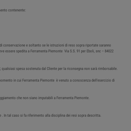
mento contenente:
 di conservazione e soltanto se le istruzioni di reso sopra riportate saranno
e deve essere spedita a Ferramenta Piemonte Via S.S. 91 per Eboli, snc – 84022
; qualsiasi spesa sostenuta dal Cliente per la riconsegna non sarà rimborsabile.
al momento in cui Ferramenta Piemonte è venuto a conoscenza dell'esercizio di
nneggiamento che non siano imputabili a Ferramenta Piemonte.
n tal caso si fa riferimento alla disciplina dei resi sopra descritta.