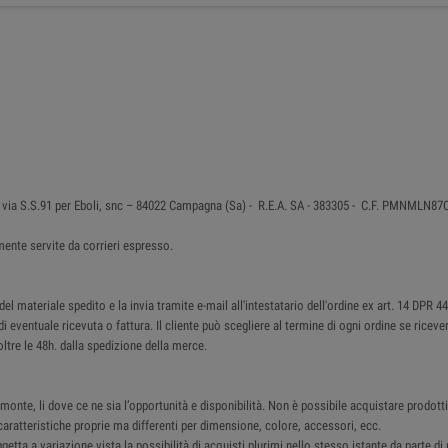
 in via S.S.91 per Eboli, snc – 84022 Campagna (Sa) - R.E.A. SA - 383305 - C.F. PMNMLN
ente servite da corrieri espresso.
 materiale spedito e la invia tramite e-mail all'intestatario dell'ordine ex art. 14 DPR 4
di eventuale ricevuta o fattura. Il cliente può scegliere al termine di ogni ordine se ricev
ltre le 48h. dalla spedizione della merce.
monte, li dove ce ne sia l’opportunità e disponibilità. Non è possibile acquistare prodotti 
ratteristiche proprie ma differenti per dimensione, colore, accessori, ecc.
ggetta a variazione vista la possibilità di acquisti plurimi nello stesso istante da parte d