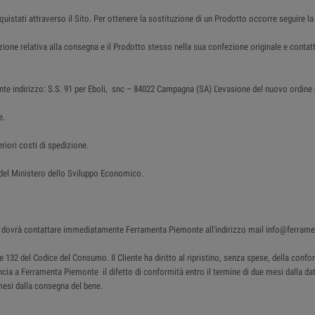
cquistati attraverso il Sito. Per ottenere la sostituzione di un Prodotto occorre seguire la
azione relativa alla consegna e il Prodotto stesso nella sua confezione originale e con
nte indirizzo: S.S. 91 per Eboli, snc – 84022 Campagna (SA) L'evasione del nuovo ordine è 
e.
riori costi di spedizione.
o del Ministero dello Sviluppo Economico.
ente dovrà contattare immediatamente Ferramenta Piemonte all'indirizzo mail info@ferram
130 e 132 del Codice del Consumo. Il Cliente ha diritto al ripristino, senza spese, della c
uncia a Ferramenta Piemonte il difetto di conformità entro il termine di due mesi dalla data
mesi dalla consegna del bene.