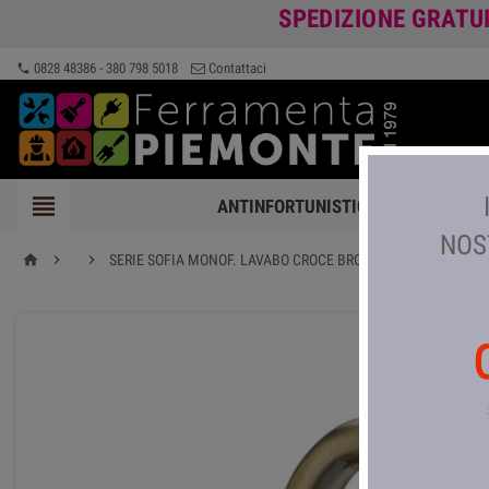
SPEDIZIONE GRATU
0828 48386 - 380 798 5018
Contattaci
phone

ANTINFORTUNISTICA
FERRAMEN
NOS


SERIE SOFIA MONOF. LAVABO CROCE BRONZATO
home