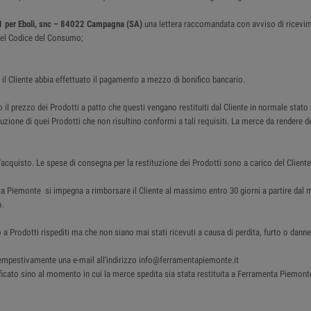
1 per Eboli, snc – 84022 Campagna (SA)
una lettera raccomandata con avviso di ricevi
4 del Codice del Consumo;
i il Cliente abbia effettuato il pagamento a mezzo di bonifico bancario.
 il prezzo dei Prodotti a patto che questi vengano restituiti dal Cliente in normale stato
tituzione di quei Prodotti che non risultino conformi a tali requisiti. La merce da render
acquisto. Le spese di consegna per la restituzione dei Prodotti sono a carico del Cliente
nta Piemonte si impegna a rimborsare il Cliente al massimo entro 30 giorni a partire d
o.
 a Prodotti rispediti ma che non siano mai stati ricevuti a causa di perdita, furto o da
e tempestivamente una e-mail all'indirizzo info@ferramentapiemonte.it
cato sino al momento in cui la merce spedita sia stata restituita a Ferramenta Piemonte . I