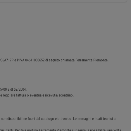
87C06A717P e P.IVA 04641080652 di seguito chiamata Ferramenta Piemonte.
45/00 e dl 52/2004.
ere regolare fattura o eventuale ricevuta/scontrino.
non disponibili ne fuori dal catalogo elettronico. Le immagini e i dati tecnici a
i più utenti. Per tale motivo Ferramenta Piemonte si riserva la possibilità, una volta