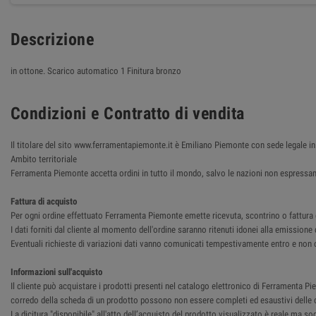
Descrizione
in ottone. Scarico automatico 1 Finitura bronzo
Condizioni e Contratto di vendita
Il titolare del sito www.ferramentapiemonte.it è Emiliano Piemonte con sede legale
Ambito territoriale
Ferramenta Piemonte accetta ordini in tutto il mondo, salvo le nazioni non espressam
Fattura di acquisto
Per ogni ordine effettuato Ferramenta Piemonte emette ricevuta, scontrino o fattura del
I dati forniti dal cliente al momento dell'ordine saranno ritenuti idonei alla emissione 
Eventuali richieste di variazioni dati vanno comunicati tempestivamente entro e non o
Informazioni sull'acquisto
Il cliente può acquistare i prodotti presenti nel catalogo elettronico di Ferramenta Pie
corredo della scheda di un prodotto possono non essere completi ed esaustivi delle ca
La dicitura "disponibile" all'atto dell’acquisto del prodotto visualizzato è reale ma so