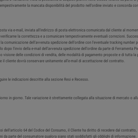
re tempestivamente la mancata disponibilità del prodotto nell'ordine inviato e concorda co
a via e-mail, inviata all'indirizzo di posta elettronica comunicata dal cliente al moment
 a verificarne la correttezza e a comunicare tempestivamente eventuali correzioni. Succes
il la comunicazione dell'avvenuta spedizione dell'ordine con l'eventuale tracking number p
lo dopo l'invio della e-mail dell'avvenuta spedizione dell'ordine da parte di Ferramenta P
so visione delle condizioni di vendita, delle modalità di pagamento proposte e di tutta la 
che il cliente dovrà conservare unitamente all'e-mail di accettazione del contratto.
guire le indicazioni descritte alla sezione Resi e Recesso.
iorno in giorno. Tale variazione è strettamente collegata alla situazione di mercato o all
 dell'articolo 64 del Codice del Consumo, il Cliente ha diritto di recedere dal contratto, 
beni da parte del consumatore qualora siano stati soddisfatti gli obblighi di informazione.