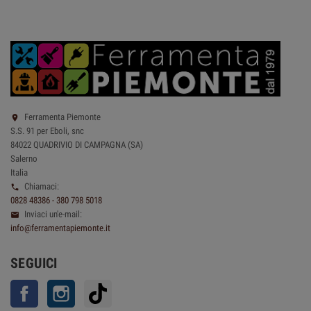
Ferramenta Piemonte

S.S. 91 per Eboli, snc
84022 QUADRIVIO DI CAMPAGNA (SA)
Salerno
Italia
Chiamaci:

0828 48386 - 380 798 5018
Inviaci un'e-mail:

info@ferramentapiemonte.it
SEGUICI
Facebook
Instagram
TikTok