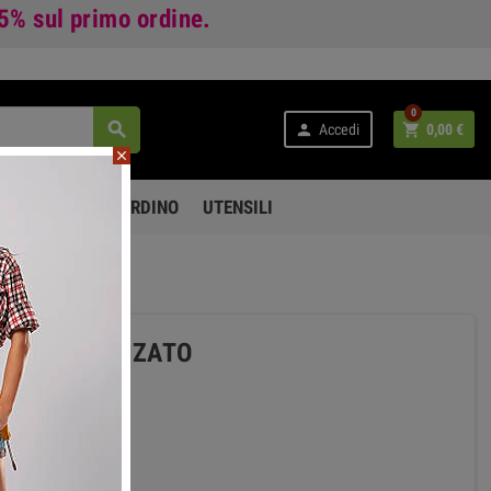
 5%
sul primo ordine.
0



Accedi
0,00 €
close
PO LIBERO E GIARDINO
UTENSILI
 CROCE BRONZATO