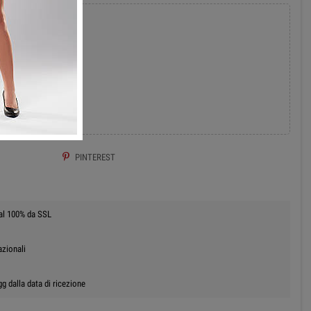
add
 AL CARRELLO
PINTEREST
 al 100% da SSL
azionali
g dalla data di ricezione