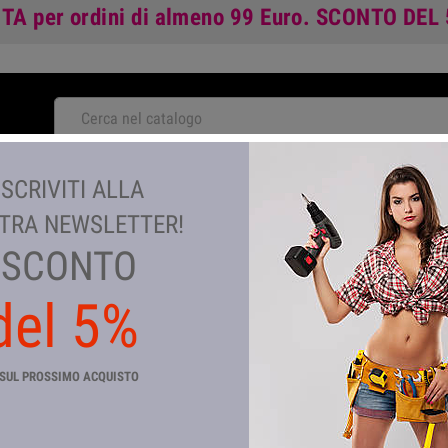
ITA
per ordini di almeno 99 Euro.
SCONTO DEL
NOVITA'
ISCRIVITI ALLA
TA
GIARDINAGGIO E AGRICOLTURA
COLORI E VERNICI
TEM
TRA NEWSLETTER!
SCONTO
del 5%
SERIE SOFIA MONOF. LAVABO
Riferimento
CP_6885
SUL PROSSIMO ACQUISTO
In magazzino
362 Articoli
MISCELATORE PER LAVABO SOFIA