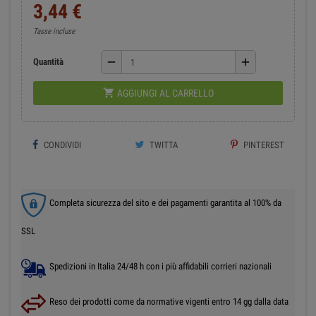
3,44 €
Tasse incluse
remove
add
Quantità

AGGIUNGI AL CARRELLO
CONDIVIDI
TWITTA
PINTEREST
Completa sicurezza del sito e dei pagamenti garantita al 100% da
SSL
Spedizioni in Italia 24/48 h con i più affidabili corrieri nazionali
Reso dei prodotti come da normative vigenti entro 14 gg dalla data