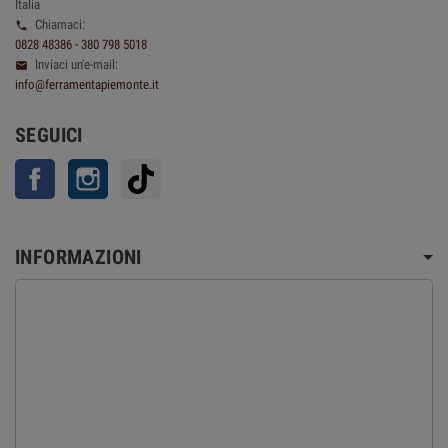
Italia
Chiamaci:

0828 48386 - 380 798 5018
Inviaci un'e-mail:

info@ferramentapiemonte.it
SEGUICI
Facebook
Instagram
TikTok
INFORMAZIONI