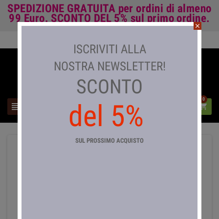
SPEDIZIONE GRATUITA
per ordini di almeno
99 Euro.
SCONTO DEL 5%
sul primo ordine.
close
Accedi

ISCRIVITI ALLA
NOSTRA NEWSLETTER!
SCONTO
0
del 5%



SUL PROSSIMO ACQUISTO