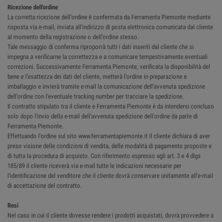
Ricezione dell'ordine
La corretta ricezione dell'ordine è confermata da Ferramenta Piemonte mediante
risposta via e-mail, inviata all'indirizzo di posta elettronica comunicata dal cliente
al momento della registrazione o dell’ordine stesso.
Tale messaggio di conferma riproporrà tutti i dati inseriti dal cliente che si
impegna a verificarne la correttezza e a comunicare tempestivamente eventuali
correzioni. Successivamente Ferramenta Piemonte, verificata la disponibilità del
bene e l'esattezza dei dati del cliente, metterà l’ordine in preparazione e
imballaggio e invierà tramite e-mail la comunicazione dell'avvenuta spedizione
dell'ordine con l'eventuale tracking number per tracciare la spedizione.
Il contratto stipulato tra il cliente e Ferramenta Piemonte è da intendersi concluso
solo dopo l'invio della e-mail dell'avvenuta spedizione dell'ordine da parte di
Ferramenta Piemonte.
Effettuando l'ordine sul sito www.ferramentapiemonte.it il cliente dichiara di aver
preso visione delle condizioni di vendita, delle modalità di pagamento proposte e
di tutta la procedura di acquisto. Con riferimento espresso agli art. 3 e 4 dlgs
185/89 il cliente riceverà via e-mail tutte le indicazioni necessarie per
l'identificazione del venditore che il cliente dovrà conservare unitamente all'e-mail
di accettazione del contratto.
Resi
Nel caso in cui il cliente dovesse rendere i prodotti acquistati, dovrà provvedere a