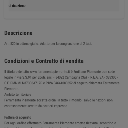
di ricezione
Descrizione
Art. 520 in ottone giallo. Adatto per la congiunzione di 2 tubi.
Condizioni e Contratto di vendita
Il titolare del sito www.ferramentapiemonte.it è Emiliano Piemonte con sede
legale in via S.S.91 per Eboli, snc – 84022 Campagna (Sa) - R.E.A. SA - 383305 -
C.F. PMNMLN87C06A717P e P.IVA 04641080652 di seguito chiamata Ferramenta
Piemonte.
Ambito territoriale
Ferramenta Piemonte accetta ordini in tutto il mondo, salvo le nazioni non
espressamente servite da corrieri espresso.
Fattura di acquisto
Per ogni ordine effettuato Ferramenta Piemonte emette ricevuta, scontrino o