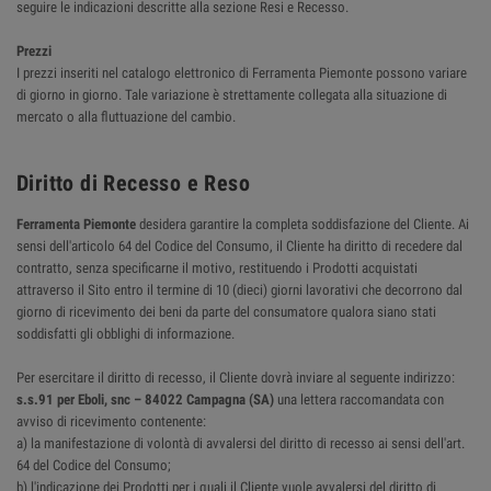
seguire le indicazioni descritte alla sezione Resi e Recesso.
Prezzi
I prezzi inseriti nel catalogo elettronico di Ferramenta Piemonte possono variare
di giorno in giorno. Tale variazione è strettamente collegata alla situazione di
mercato o alla fluttuazione del cambio.
Diritto di Recesso e Reso
Ferramenta Piemonte
desidera garantire la completa soddisfazione del Cliente. Ai
sensi dell'articolo 64 del Codice del Consumo, il Cliente ha diritto di recedere dal
contratto, senza specificarne il motivo, restituendo i Prodotti acquistati
attraverso il Sito entro il termine di 10 (dieci) giorni lavorativi che decorrono dal
giorno di ricevimento dei beni da parte del consumatore qualora siano stati
soddisfatti gli obblighi di informazione.
Per esercitare il diritto di recesso, il Cliente dovrà inviare al seguente indirizzo:
s.s.91 per Eboli, snc – 84022 Campagna (SA)
una lettera raccomandata con
avviso di ricevimento contenente:
a) la manifestazione di volontà di avvalersi del diritto di recesso ai sensi dell'art.
64 del Codice del Consumo;
b) l'indicazione dei Prodotti per i quali il Cliente vuole avvalersi del diritto di