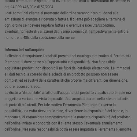
fattura del materiale spedito e la invia tramite e-mail all'intestatario dell'ordine ex
art. 14 DPR 445/00 e dl 52/2004.
I dati forniti dal cliente al momento dell'ordine saranno ritenuti idonei alla
emissione di eventuale ricevuta o fattura. Il cliente può scegliere al termine di
ogni ordine se ricevere regolare fattura o eventuale ricevuta/scontrino.
Eventuali richieste di variazioni dati vanno comunicati tempestivamente entro e
non oltre le 48h. dalla spedizione della merce.
Informazioni sull'acquisto
Il cliente può acquistare i prodotti presenti nel catalogo elettronico di Ferramenta
Piemonte, li dove ce ne sia l’opportunità e disponibilità. Non è possibile
acquistare prodotti non disponibili ne fuori dal catalogo elettronico. Le immagini
e i dati tecnici a corredo della scheda di un prodotto possono non essere
completi ed esaustivi delle caratteristiche proprie ma differenti per dimensione,
colore, accessori, ecc.
La dicitura "disponibile" all'atto dell’acquisto del prodotto visualizzato è reale ma
soggetta a variazione vista la possibilità di acquisti plurimi nello stesso istante
da parte di più utenti. Per tale motivo Ferramenta Piemonte si riserva la
possibilità, una volta ricevuto l'ordine, di verificare la disponibilità del bene e, in
mancanza, di comunicare tempestivamente la mancata disponibilità del prodotto
nell'ordine inviato e concorda con il cliente stesso l’eventuale annullamento
dell’ordine. Nessuna responsabilità potrà essere imputata a Ferramenta Piemonte.