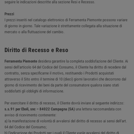
seguire le indicazioni descritte alla sezione Resi e Recesso.
Prezzi
I prezzi inseriti nel catalogo elettronico di Ferramenta Piemonte possono variare
di giorno in giorno. Tale variazione è strettamente collegata alla situazione di
mercato o alla fluttuazione del cambio.
Diritto di Recesso e Reso
Ferramenta Piemonte
desidera garantire la completa soddisfazione del Cliente. Ai
sensi dell'articolo 64 del Codice del Consumo, il Cliente ha diritto di recedere dal
contratto, senza specificarne il motivo, restituendo i Prodotti acquistati
attraverso il Sito entro il termine di 10 (dieci) giorni lavorativi che decorrono dal
giorno di ricevimento dei beni da parte del consumatore qualora siano stati
soddisfatti gli obblighi di informazione.
Per esercitare il diritto di recesso, il Cliente dovrà inviare al seguente indirizzo:
s.s.91 per Eboli, snc – 84022 Campagna (SA)
una lettera raccomandata con
avviso di ricevimento contenente:
a) la manifestazione di volontà di avvalersi del diritto di recesso ai sensi dell'art.
64 del Codice del Consumo;
b) l'indicazione dei Prodotti per i quali il Cliente vuole avvalersi del diritto di