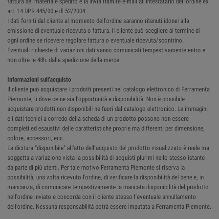
fattura del materiale spedito e la invia tramite e-mail all'intestatario dell'ordine ex
art. 14 DPR 445/00 e dl 52/2004.
I dati forniti dal cliente al momento dell'ordine saranno ritenuti idonei alla
emissione di eventuale ricevuta o fattura. Il cliente può scegliere al termine di
ogni ordine se ricevere regolare fattura o eventuale ricevuta/scontrino.
Eventuali richieste di variazioni dati vanno comunicati tempestivamente entro e
non oltre le 48h. dalla spedizione della merce.
Informazioni sull'acquisto
Il cliente può acquistare i prodotti presenti nel catalogo elettronico di Ferramenta
Piemonte, li dove ce ne sia l’opportunità e disponibilità. Non è possibile
acquistare prodotti non disponibili ne fuori dal catalogo elettronico. Le immagini
e i dati tecnici a corredo della scheda di un prodotto possono non essere
completi ed esaustivi delle caratteristiche proprie ma differenti per dimensione,
colore, accessori, ecc.
La dicitura "disponibile" all'atto dell’acquisto del prodotto visualizzato è reale ma
soggetta a variazione vista la possibilità di acquisti plurimi nello stesso istante
da parte di più utenti. Per tale motivo Ferramenta Piemonte si riserva la
possibilità, una volta ricevuto l'ordine, di verificare la disponibilità del bene e, in
mancanza, di comunicare tempestivamente la mancata disponibilità del prodotto
nell'ordine inviato e concorda con il cliente stesso l’eventuale annullamento
dell’ordine. Nessuna responsabilità potrà essere imputata a Ferramenta Piemonte.