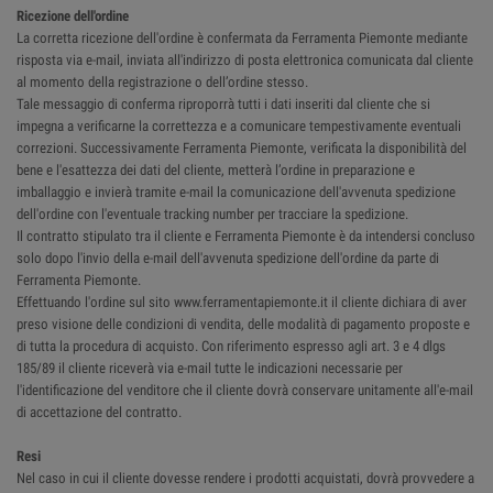
Ricezione dell'ordine
La corretta ricezione dell'ordine è confermata da Ferramenta Piemonte mediante
risposta via e-mail, inviata all'indirizzo di posta elettronica comunicata dal cliente
al momento della registrazione o dell’ordine stesso.
Tale messaggio di conferma riproporrà tutti i dati inseriti dal cliente che si
impegna a verificarne la correttezza e a comunicare tempestivamente eventuali
correzioni. Successivamente Ferramenta Piemonte, verificata la disponibilità del
bene e l'esattezza dei dati del cliente, metterà l’ordine in preparazione e
imballaggio e invierà tramite e-mail la comunicazione dell'avvenuta spedizione
dell'ordine con l'eventuale tracking number per tracciare la spedizione.
Il contratto stipulato tra il cliente e Ferramenta Piemonte è da intendersi concluso
solo dopo l'invio della e-mail dell'avvenuta spedizione dell'ordine da parte di
Ferramenta Piemonte.
Effettuando l'ordine sul sito www.ferramentapiemonte.it il cliente dichiara di aver
preso visione delle condizioni di vendita, delle modalità di pagamento proposte e
di tutta la procedura di acquisto. Con riferimento espresso agli art. 3 e 4 dlgs
185/89 il cliente riceverà via e-mail tutte le indicazioni necessarie per
l'identificazione del venditore che il cliente dovrà conservare unitamente all'e-mail
di accettazione del contratto.
Resi
Nel caso in cui il cliente dovesse rendere i prodotti acquistati, dovrà provvedere a