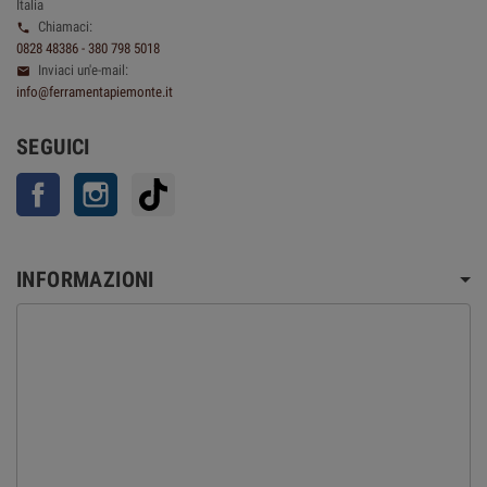
Italia
Chiamaci:

0828 48386 - 380 798 5018
Inviaci un'e-mail:

info@ferramentapiemonte.it
SEGUICI
Facebook
Instagram
TikTok
INFORMAZIONI