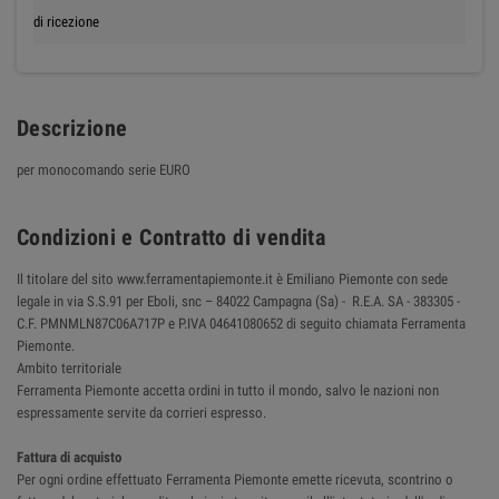
di ricezione
Descrizione
per monocomando serie EURO
Condizioni e Contratto di vendita
Il titolare del sito www.ferramentapiemonte.it è Emiliano Piemonte con sede
legale in via S.S.91 per Eboli, snc – 84022 Campagna (Sa) - R.E.A. SA - 383305 -
C.F. PMNMLN87C06A717P e P.IVA 04641080652 di seguito chiamata Ferramenta
Piemonte.
Ambito territoriale
Ferramenta Piemonte accetta ordini in tutto il mondo, salvo le nazioni non
espressamente servite da corrieri espresso.
Fattura di acquisto
Per ogni ordine effettuato Ferramenta Piemonte emette ricevuta, scontrino o