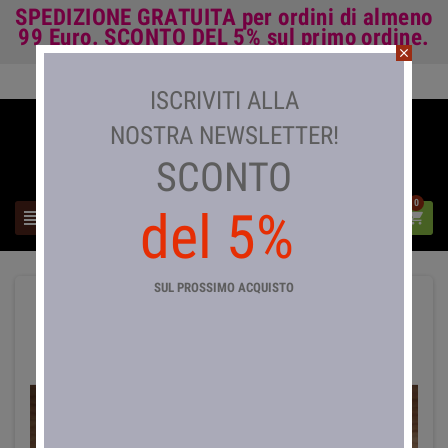
SPEDIZIONE GRATUITA
per ordini di almeno
99 Euro.
SCONTO DEL 5%
sul primo ordine.
close
Accedi

ISCRIVITI ALLA
NOSTRA NEWSLETTER!
SCONTO
0
del 5%



SUL PROSSIMO ACQUISTO