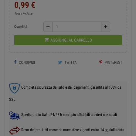
0,99 €
Tasse incluse
remove
add
Quantità

AGGIUNGI AL CARRELLO
CONDIVIDI
TWITTA
PINTEREST
Completa sicurezza del sito e dei pagamenti garantita al 100% da
SSL
Spedizioni in Italia 24/48 h con i più affidabili corrieri nazionali
Reso dei prodotti come da normative vigenti entro 14 gg dalla data