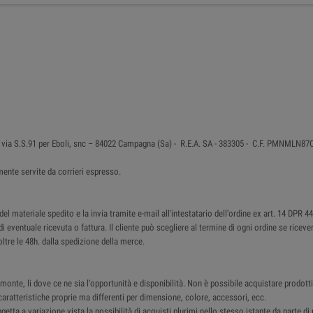
 in via S.S.91 per Eboli, snc – 84022 Campagna (Sa) - R.E.A. SA - 383305 - C.F. PMNMLN
ente servite da corrieri espresso.
 materiale spedito e la invia tramite e-mail all'intestatario dell'ordine ex art. 14 DPR 4
di eventuale ricevuta o fattura. Il cliente può scegliere al termine di ogni ordine se ricev
ltre le 48h. dalla spedizione della merce.
monte, li dove ce ne sia l’opportunità e disponibilità. Non è possibile acquistare prodotti 
ratteristiche proprie ma differenti per dimensione, colore, accessori, ecc.
ggetta a variazione vista la possibilità di acquisti plurimi nello stesso istante da parte d