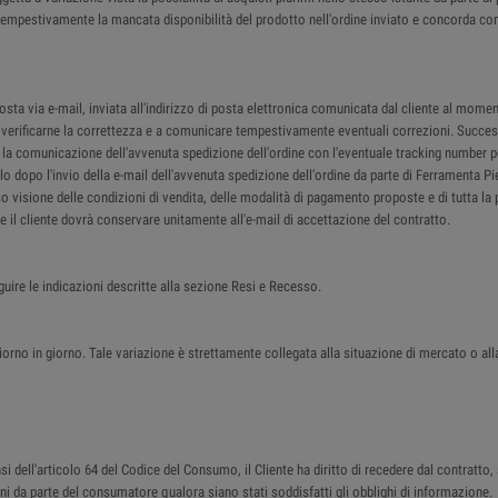
re tempestivamente la mancata disponibilità del prodotto nell'ordine inviato e concorda co
a via e-mail, inviata all'indirizzo di posta elettronica comunicata dal cliente al moment
 a verificarne la correttezza e a comunicare tempestivamente eventuali correzioni. Succes
il la comunicazione dell'avvenuta spedizione dell'ordine con l'eventuale tracking number p
lo dopo l'invio della e-mail dell'avvenuta spedizione dell'ordine da parte di Ferramenta P
so visione delle condizioni di vendita, delle modalità di pagamento proposte e di tutta la 
che il cliente dovrà conservare unitamente all'e-mail di accettazione del contratto.
guire le indicazioni descritte alla sezione Resi e Recesso.
iorno in giorno. Tale variazione è strettamente collegata alla situazione di mercato o all
 dell'articolo 64 del Codice del Consumo, il Cliente ha diritto di recedere dal contratto, 
beni da parte del consumatore qualora siano stati soddisfatti gli obblighi di informazione.