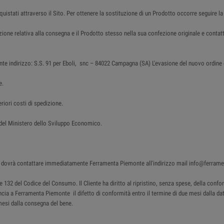
cquistati attraverso il Sito. Per ottenere la sostituzione di un Prodotto occorre seguire la
azione relativa alla consegna e il Prodotto stesso nella sua confezione originale e con
nte indirizzo: S.S. 91 per Eboli, snc – 84022 Campagna (SA) L'evasione del nuovo ordine è 
e.
riori costi di spedizione.
o del Ministero dello Sviluppo Economico.
ente dovrà contattare immediatamente Ferramenta Piemonte all'indirizzo mail info@ferram
130 e 132 del Codice del Consumo. Il Cliente ha diritto al ripristino, senza spese, della c
uncia a Ferramenta Piemonte il difetto di conformità entro il termine di due mesi dalla data
mesi dalla consegna del bene.