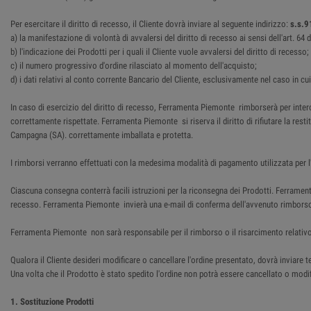
Per esercitare il diritto di recesso, il Cliente dovrà inviare al seguente indirizzo:
s.s.9
a) la manifestazione di volontà di avvalersi del diritto di recesso ai sensi dell'art. 6
b) l'indicazione dei Prodotti per i quali il Cliente vuole avvalersi del diritto di recesso;
c) il numero progressivo d'ordine rilasciato al momento dell'acquisto;
d) i dati relativi al conto corrente Bancario del Cliente, esclusivamente nel caso in cu
In caso di esercizio del diritto di recesso, Ferramenta Piemonte rimborserà per intero
correttamente rispettate. Ferramenta Piemonte si riserva il diritto di rifiutare la res
Campagna (SA). correttamente imballata e protetta.
I rimborsi verranno effettuati con la medesima modalità di pagamento utilizzata per l'
Ciascuna consegna conterrà facili istruzioni per la riconsegna dei Prodotti. Ferrame
recesso. Ferramenta Piemonte invierà una e-mail di conferma dell'avvenuto rimbors
Ferramenta Piemonte non sarà responsabile per il rimborso o il risarcimento relativo
Qualora il Cliente desideri modificare o cancellare l'ordine presentato, dovrà inviar
Una volta che il Prodotto è stato spedito l'ordine non potrà essere cancellato o modifi
1. Sostituzione Prodotti