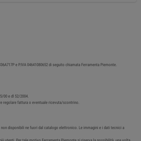
87C06A717P e P.IVA 04641080652 di seguito chiamata Ferramenta Piemonte.
45/00 e dl 52/2004.
ere regolare fattura o eventuale ricevuta/scontrino.
non disponibili ne fuori dal catalogo elettronico. Le immagini e i dati tecnici a
i più utenti. Per tale motivo Ferramenta Piemonte si riserva la possibilità, una volta