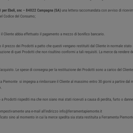
1 per Eboli, snc – 84022 Campagna (SA)
una lettera raccomandata con avviso di ricevi
4 del Codice del Consumo;
i il Cliente abbia effettuato il pagamento a mezzo di bonifico bancario.
 il prezzo dei Prodotti a patto che questi vengano restituiti dal Cliente in normale stato
tituzione di quei Prodotti che non risultino conformi a tali requisiti. La merce da render
acquisto. Le spese di consegna per la restituzione dei Prodotti sono a carico del Cliente
nta Piemonte si impegna a rimborsare il Cliente al massimo entro 30 giorni a partire d
o.
 a Prodotti rispediti ma che non siano mai stati ricevuti a causa di perdita, furto o da
e tempestivamente una e-mail all'indirizzo info@ferramentapiemonte.it
cato sino al momento in cui la merce spedita sia stata restituita a Ferramenta Piemonte . I