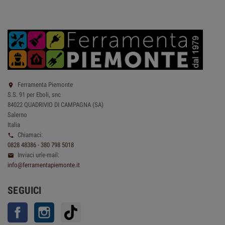
Ferramenta Piemonte

S.S. 91 per Eboli, snc
84022 QUADRIVIO DI CAMPAGNA (SA)
Salerno
Italia
Chiamaci:

0828 48386 - 380 798 5018
Inviaci un'e-mail:

info@ferramentapiemonte.it
SEGUICI
Facebook
Instagram
TikTok