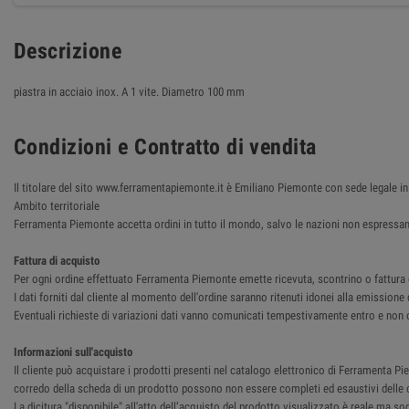
Descrizione
piastra in acciaio inox. A 1 vite. Diametro 100 mm
Condizioni e Contratto di vendita
Il titolare del sito www.ferramentapiemonte.it è Emiliano Piemonte con sede legale
Ambito territoriale
Ferramenta Piemonte accetta ordini in tutto il mondo, salvo le nazioni non espressam
Fattura di acquisto
Per ogni ordine effettuato Ferramenta Piemonte emette ricevuta, scontrino o fattura del
I dati forniti dal cliente al momento dell'ordine saranno ritenuti idonei alla emissione 
Eventuali richieste di variazioni dati vanno comunicati tempestivamente entro e non o
Informazioni sull'acquisto
Il cliente può acquistare i prodotti presenti nel catalogo elettronico di Ferramenta Pie
corredo della scheda di un prodotto possono non essere completi ed esaustivi delle ca
La dicitura "disponibile" all'atto dell’acquisto del prodotto visualizzato è reale ma so