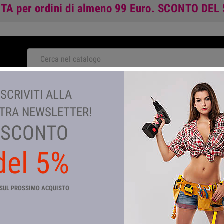
ITA
per ordini di almeno 99 Euro.
SCONTO DEL
NOVITA'
ISCRIVITI ALLA
TA
GIARDINAGGIO E AGRICOLTURA
COLORI E VERNICI
TEM
TRA NEWSLETTER!
SCONTO
del 5%
BL TAPPO AD ESPANSIONE P\
Riferimento
CP_71632
SUL PROSSIMO ACQUISTO
In magazzino
218 Articoli
TAPPO A ESPANSIONE