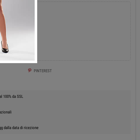
add
 AL CARRELLO
PINTEREST
 al 100% da SSL
azionali
g dalla data di ricezione