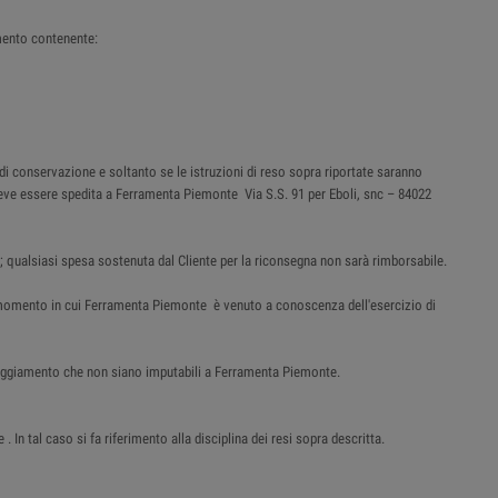
mento contenente:
 di conservazione e soltanto se le istruzioni di reso sopra riportate saranno
e deve essere spedita a Ferramenta Piemonte Via S.S. 91 per Eboli, snc – 84022
; qualsiasi spesa sostenuta dal Cliente per la riconsegna non sarà rimborsabile.
al momento in cui Ferramenta Piemonte è venuto a conoscenza dell'esercizio di
nneggiamento che non siano imputabili a Ferramenta Piemonte.
n tal caso si fa riferimento alla disciplina dei resi sopra descritta.