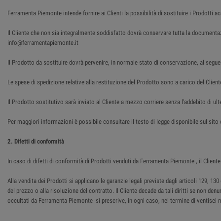
Ferramenta Piemonte intende fornire ai Clienti la possibilità di sostituire i Prodotti a
Il Cliente che non sia integralmente soddisfatto dovrà conservare tutta la document
info@ferramentapiemonte.it
Il Prodotto da sostituire dovrà pervenire, in normale stato di conservazione, al segue
Le spese di spedizione relative alla restituzione del Prodotto sono a carico del Client
Il Prodotto sostitutivo sarà inviato al Cliente a mezzo corriere senza l'addebito di ulte
Per maggiori informazioni è possibile consultare il testo di legge disponibile sul sit
2. Difetti di conformità
In caso di difetti di conformità di Prodotti venduti da Ferramenta Piemonte , il Cli
Alla vendita dei Prodotti si applicano le garanzie legali previste dagli articoli 129, 
del prezzo o alla risoluzione del contratto. Il Cliente decade da tali diritti se non den
occultati da Ferramenta Piemonte sì prescrive, in ogni caso, nel termine di ventisei 