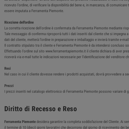
ricevuto l'ordine, di verificare la disponibilità del bene e, in mancanza, di comunica
essere imputata a Ferramenta Piemonte.
Ricezione dell'ordine
La corretta ricezione dell'ordine è confermata da Ferramenta Piemonte mediante rispost
Tale messaggio di conferma riproporrà tutti i dati inseriti dal cliente che si impegna
dati del cliente, metterà l’ordine in preparazione e imballaggio e invierà tramite e-ma
Il contratto stipulato tra il cliente e Ferramenta Piemonte è da intendersi concluso so
Effettuando l'ordine sul sito www.ferramentapiemonte.it il cliente dichiara di aver pre
riceverà via e-mail tutte le indicazioni necessarie per l'identificazione del venditore 
Resi
Nel caso in cui il cliente dovesse rendere i prodotti acquistati, dovrà provvedere a se
Prezzi
I prezzi inseriti nel catalogo elettronico di Ferramenta Piemonte possono variare di g
Diritto di Recesso e Reso
Ferramenta Piemonte
desidera garantire la completa soddisfazione del Cliente. Ai sensi
il termine di 10 (dieci) giorni lavorativi che decorrono dal giorno di ricevimento dei 