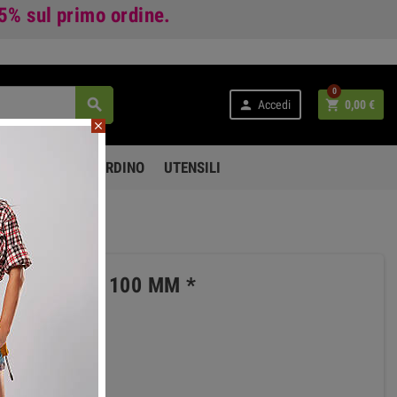
 5%
sul primo ordine.
0



Accedi
0,00 €
close
PO LIBERO E GIARDINO
UTENSILI
CASSETTA D 100 MM *