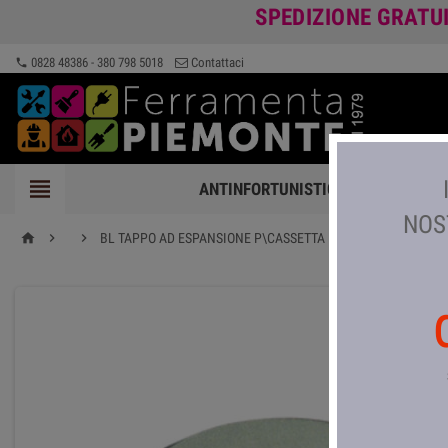
SPEDIZIONE GRATU
0828 48386 - 380 798 5018
Contattaci
phone

ANTINFORTUNISTICA
FERRAMEN
NOS


BL TAPPO AD ESPANSIONE P\CASSETTA D 100 MM *
home