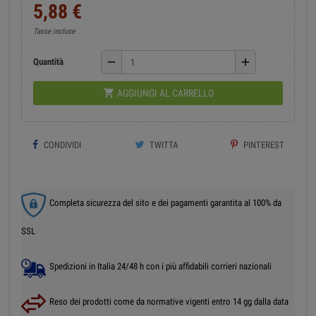
5,88 €
Tasse incluse
remove
add
Quantità

AGGIUNGI AL CARRELLO
CONDIVIDI
TWITTA
PINTEREST
Completa sicurezza del sito e dei pagamenti garantita al 100% da
SSL
Spedizioni in Italia 24/48 h con i più affidabili corrieri nazionali
Reso dei prodotti come da normative vigenti entro 14 gg dalla data