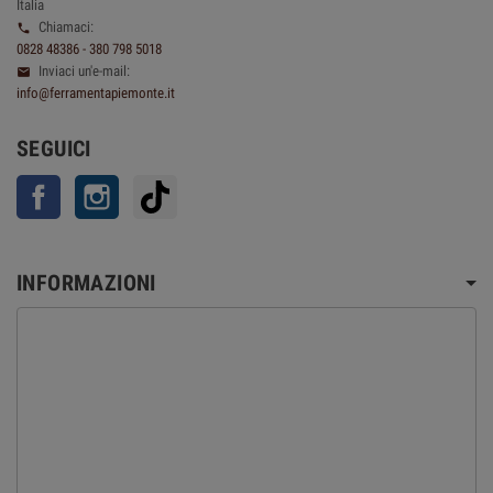
Italia
Chiamaci:

0828 48386 - 380 798 5018
Inviaci un'e-mail:

info@ferramentapiemonte.it
SEGUICI
Facebook
Instagram
TikTok
INFORMAZIONI