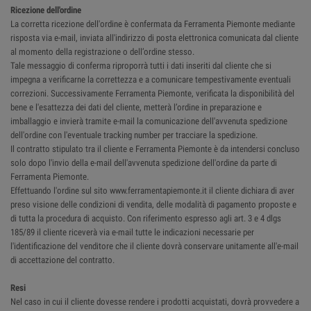
Ricezione dell'ordine
La corretta ricezione dell'ordine è confermata da Ferramenta Piemonte mediante
risposta via e-mail, inviata all'indirizzo di posta elettronica comunicata dal cliente
al momento della registrazione o dell’ordine stesso.
Tale messaggio di conferma riproporrà tutti i dati inseriti dal cliente che si
impegna a verificarne la correttezza e a comunicare tempestivamente eventuali
correzioni. Successivamente Ferramenta Piemonte, verificata la disponibilità del
bene e l'esattezza dei dati del cliente, metterà l’ordine in preparazione e
imballaggio e invierà tramite e-mail la comunicazione dell'avvenuta spedizione
dell'ordine con l'eventuale tracking number per tracciare la spedizione.
Il contratto stipulato tra il cliente e Ferramenta Piemonte è da intendersi concluso
solo dopo l'invio della e-mail dell'avvenuta spedizione dell'ordine da parte di
Ferramenta Piemonte.
Effettuando l'ordine sul sito www.ferramentapiemonte.it il cliente dichiara di aver
preso visione delle condizioni di vendita, delle modalità di pagamento proposte e
di tutta la procedura di acquisto. Con riferimento espresso agli art. 3 e 4 dlgs
185/89 il cliente riceverà via e-mail tutte le indicazioni necessarie per
l'identificazione del venditore che il cliente dovrà conservare unitamente all'e-mail
di accettazione del contratto.
Resi
Nel caso in cui il cliente dovesse rendere i prodotti acquistati, dovrà provvedere a