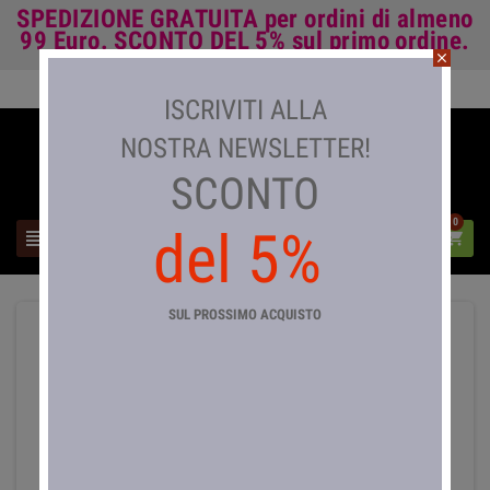
SPEDIZIONE GRATUITA
per ordini di almeno
99 Euro.
SCONTO DEL 5%
sul primo ordine.
close
Accedi

ISCRIVITI ALLA
NOSTRA NEWSLETTER!
SCONTO
0
del 5%



SUL PROSSIMO ACQUISTO