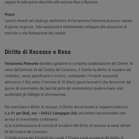
seguire le indicazioni descritte alla sezione Resi e Recesso.
Prezzi
I prezzi inseriti nel catalogo elettronico di Ferramenta Piemonte possono variare
di giorno in giorno. Tale variazione è strettamente collegata alla situazione di
mercato o alla fluttuazione del cambio.
Diritto di Recesso e Reso
Ferramenta Piemonte
desidera garantire la completa soddisfazione del Cliente. Ai
sensi dell'articolo 64 del Codice del Consumo, il Cliente ha diritto di recedere dal
contratto, senza specificarne il motivo, restituendo i Prodotti acquistati
attraverso il Sito entro il termine di 10 (dieci) giorni lavorativi che decorrono dal
giorno di ricevimento dei beni da parte del consumatore qualora siano stati
soddisfatti gli obblighi di informazione.
Per esercitare il diritto di recesso, il Cliente dovrà inviare al seguente indirizzo:
s.s.91 per Eboli, snc – 84022 Campagna (SA)
una lettera raccomandata con
avviso di ricevimento contenente:
a) la manifestazione di volontà di avvalersi del diritto di recesso ai sensi dell'art.
64 del Codice del Consumo;
b) l'indicazione dei Prodotti per i quali il Cliente vuole avvalersi del diritto di