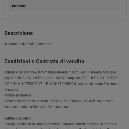
di ricezione
Descrizione
in ottone. Universale. Diametro 1
Condizioni e Contratto di vendita
Il titolare del sito www.ferramentapiemonte.it è Emiliano Piemonte con sede
legale in via S.S.91 per Eboli, snc – 84022 Campagna (Sa) - R.E.A. SA - 383305 -
C.F. PMNMLN87C06A717P e P.IVA 04641080652 di seguito chiamata Ferramenta
Piemonte.
Ambito territoriale
Ferramenta Piemonte accetta ordini in tutto il mondo, salvo le nazioni non
espressamente servite da corrieri espresso.
Fattura di acquisto
Per ogni ordine effettuato Ferramenta Piemonte emette ricevuta, scontrino o