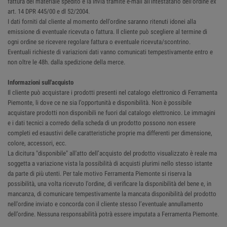
fattura del materiale spedito e la invia tramite e-mail all'intestatario dell'ordine ex
art. 14 DPR 445/00 e dl 52/2004.
I dati forniti dal cliente al momento dell'ordine saranno ritenuti idonei alla
emissione di eventuale ricevuta o fattura. Il cliente può scegliere al termine di
ogni ordine se ricevere regolare fattura o eventuale ricevuta/scontrino.
Eventuali richieste di variazioni dati vanno comunicati tempestivamente entro e
non oltre le 48h. dalla spedizione della merce.
Informazioni sull'acquisto
Il cliente può acquistare i prodotti presenti nel catalogo elettronico di Ferramenta
Piemonte, li dove ce ne sia l’opportunità e disponibilità. Non è possibile
acquistare prodotti non disponibili ne fuori dal catalogo elettronico. Le immagini
e i dati tecnici a corredo della scheda di un prodotto possono non essere
completi ed esaustivi delle caratteristiche proprie ma differenti per dimensione,
colore, accessori, ecc.
La dicitura "disponibile" all'atto dell’acquisto del prodotto visualizzato è reale ma
soggetta a variazione vista la possibilità di acquisti plurimi nello stesso istante
da parte di più utenti. Per tale motivo Ferramenta Piemonte si riserva la
possibilità, una volta ricevuto l'ordine, di verificare la disponibilità del bene e, in
mancanza, di comunicare tempestivamente la mancata disponibilità del prodotto
nell'ordine inviato e concorda con il cliente stesso l’eventuale annullamento
dell’ordine. Nessuna responsabilità potrà essere imputata a Ferramenta Piemonte.