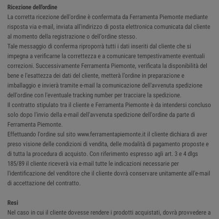
Ricezione dell'ordine
La corretta ricezione dell'ordine è confermata da Ferramenta Piemonte mediante
risposta via e-mail, inviata all'indirizzo di posta elettronica comunicata dal cliente
al momento della registrazione o dell’ordine stesso.
Tale messaggio di conferma riproporrà tutti i dati inseriti dal cliente che si
impegna a verificarne la correttezza e a comunicare tempestivamente eventuali
correzioni. Successivamente Ferramenta Piemonte, verificata la disponibilità del
bene e l'esattezza dei dati del cliente, metterà l’ordine in preparazione e
imballaggio e invierà tramite e-mail la comunicazione dell'avvenuta spedizione
dell'ordine con l'eventuale tracking number per tracciare la spedizione.
Il contratto stipulato tra il cliente e Ferramenta Piemonte è da intendersi concluso
solo dopo l'invio della e-mail dell'avvenuta spedizione dell'ordine da parte di
Ferramenta Piemonte.
Effettuando l'ordine sul sito www.ferramentapiemonte.it il cliente dichiara di aver
preso visione delle condizioni di vendita, delle modalità di pagamento proposte e
di tutta la procedura di acquisto. Con riferimento espresso agli art. 3 e 4 dlgs
185/89 il cliente riceverà via e-mail tutte le indicazioni necessarie per
l'identificazione del venditore che il cliente dovrà conservare unitamente all'e-mail
di accettazione del contratto.
Resi
Nel caso in cui il cliente dovesse rendere i prodotti acquistati, dovrà provvedere a