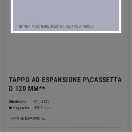
NON MOSTRARE QUESTA FINESTRA DI NUOVO.
TAPPO AD ESPANSIONE P\CASSETTA
D 120 MM**
Riferimento
CP_21633
In magazzino
395 Articoli
TAPPO AD ESPANSIONE