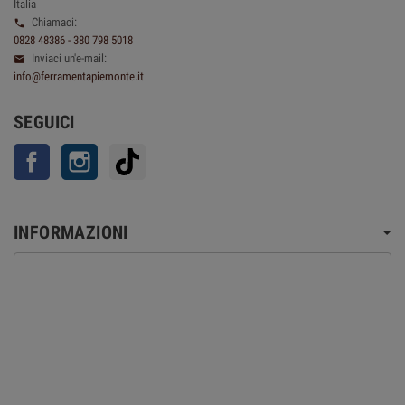
Italia
Chiamaci:

0828 48386 - 380 798 5018
Inviaci un'e-mail:

info@ferramentapiemonte.it
SEGUICI
Facebook
Instagram
TikTok
INFORMAZIONI