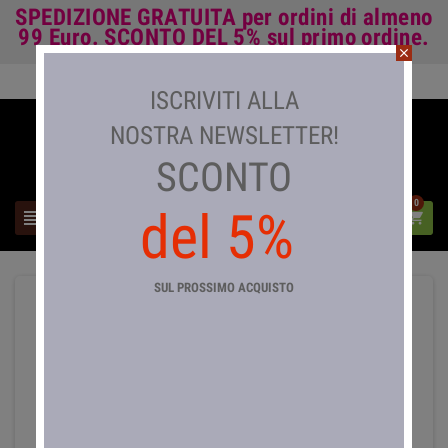
SPEDIZIONE GRATUITA
per ordini di almeno
99 Euro.
SCONTO DEL 5%
sul primo ordine.
close
Accedi

ISCRIVITI ALLA
NOSTRA NEWSLETTER!
SCONTO
0
del 5%



SUL PROSSIMO ACQUISTO