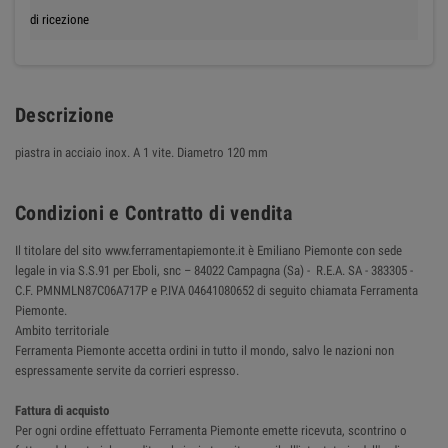
di ricezione
Descrizione
piastra in acciaio inox. A 1 vite. Diametro 120 mm
Condizioni e Contratto di vendita
Il titolare del sito www.ferramentapiemonte.it è Emiliano Piemonte con sede
legale in via S.S.91 per Eboli, snc – 84022 Campagna (Sa) - R.E.A. SA - 383305 -
C.F. PMNMLN87C06A717P e P.IVA 04641080652 di seguito chiamata Ferramenta
Piemonte.
Ambito territoriale
Ferramenta Piemonte accetta ordini in tutto il mondo, salvo le nazioni non
espressamente servite da corrieri espresso.
Fattura di acquisto
Per ogni ordine effettuato Ferramenta Piemonte emette ricevuta, scontrino o