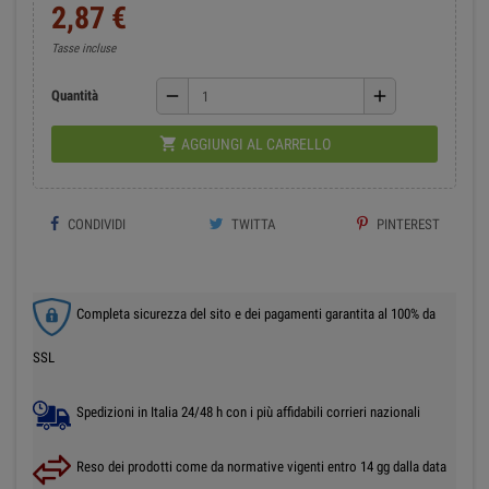
2,87 €
Tasse incluse
remove
add
Quantità

AGGIUNGI AL CARRELLO
CONDIVIDI
TWITTA
PINTEREST
Completa sicurezza del sito e dei pagamenti garantita al 100% da
SSL
Spedizioni in Italia 24/48 h con i più affidabili corrieri nazionali
Reso dei prodotti come da normative vigenti entro 14 gg dalla data