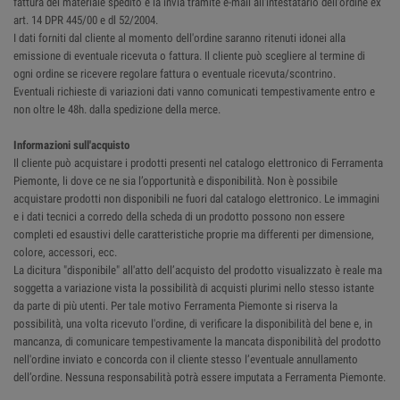
fattura del materiale spedito e la invia tramite e-mail all'intestatario dell'ordine ex
art. 14 DPR 445/00 e dl 52/2004.
I dati forniti dal cliente al momento dell'ordine saranno ritenuti idonei alla
emissione di eventuale ricevuta o fattura. Il cliente può scegliere al termine di
ogni ordine se ricevere regolare fattura o eventuale ricevuta/scontrino.
Eventuali richieste di variazioni dati vanno comunicati tempestivamente entro e
non oltre le 48h. dalla spedizione della merce.
Informazioni sull'acquisto
Il cliente può acquistare i prodotti presenti nel catalogo elettronico di Ferramenta
Piemonte, li dove ce ne sia l’opportunità e disponibilità. Non è possibile
acquistare prodotti non disponibili ne fuori dal catalogo elettronico. Le immagini
e i dati tecnici a corredo della scheda di un prodotto possono non essere
completi ed esaustivi delle caratteristiche proprie ma differenti per dimensione,
colore, accessori, ecc.
La dicitura "disponibile" all'atto dell’acquisto del prodotto visualizzato è reale ma
soggetta a variazione vista la possibilità di acquisti plurimi nello stesso istante
da parte di più utenti. Per tale motivo Ferramenta Piemonte si riserva la
possibilità, una volta ricevuto l'ordine, di verificare la disponibilità del bene e, in
mancanza, di comunicare tempestivamente la mancata disponibilità del prodotto
nell'ordine inviato e concorda con il cliente stesso l’eventuale annullamento
dell’ordine. Nessuna responsabilità potrà essere imputata a Ferramenta Piemonte.