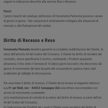
seguire le indicazioni descritte alla sezione Resi e Recesso.
Prezzi
I prezzi inseriti nel catalogo elettronico di Ferramenta Piemonte possono variare
di giorno in giorno. Tale variazione è strettamente collegata alla situazione di
mercato o alla fluttuazione del cambio.
Diritto di Recesso e Reso
Ferramenta Piemonte
desidera garantire la completa soddisfazione del Cliente. Ai
sensi dell'articolo 64 del Codice del Consumo, il Cliente ha diritto di recedere dal
contratto, senza specificarne il motivo, restituendo i Prodotti acquistati
attraverso il Sito entro il termine di 10 (dieci) giorni lavorativi che decorrono dal
giorno di ricevimento dei beni da parte del consumatore qualora siano stati
soddisfatti gli obblighi di informazione.
Per esercitare il diritto di recesso, il Cliente dovrà inviare al seguente indirizzo:
s.s.91 per Eboli, snc – 84022 Campagna (SA)
una lettera raccomandata con
avviso di ricevimento contenente:
a) la manifestazione di volontà di avvalersi del diritto di recesso ai sensi dell'art.
64 del Codice del Consumo;
b) l'indicazione dei Prodotti per i quali il Cliente vuole avvalersi del diritto di