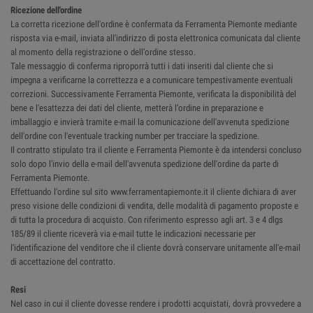
Ricezione dell'ordine
La corretta ricezione dell'ordine è confermata da Ferramenta Piemonte mediante
risposta via e-mail, inviata all'indirizzo di posta elettronica comunicata dal cliente
al momento della registrazione o dell’ordine stesso.
Tale messaggio di conferma riproporrà tutti i dati inseriti dal cliente che si
impegna a verificarne la correttezza e a comunicare tempestivamente eventuali
correzioni. Successivamente Ferramenta Piemonte, verificata la disponibilità del
bene e l'esattezza dei dati del cliente, metterà l’ordine in preparazione e
imballaggio e invierà tramite e-mail la comunicazione dell'avvenuta spedizione
dell'ordine con l'eventuale tracking number per tracciare la spedizione.
Il contratto stipulato tra il cliente e Ferramenta Piemonte è da intendersi concluso
solo dopo l'invio della e-mail dell'avvenuta spedizione dell'ordine da parte di
Ferramenta Piemonte.
Effettuando l'ordine sul sito www.ferramentapiemonte.it il cliente dichiara di aver
preso visione delle condizioni di vendita, delle modalità di pagamento proposte e
di tutta la procedura di acquisto. Con riferimento espresso agli art. 3 e 4 dlgs
185/89 il cliente riceverà via e-mail tutte le indicazioni necessarie per
l'identificazione del venditore che il cliente dovrà conservare unitamente all'e-mail
di accettazione del contratto.
Resi
Nel caso in cui il cliente dovesse rendere i prodotti acquistati, dovrà provvedere a