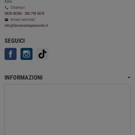
Italia
Chiamaci:

0828 48386 - 380 798 5018
Inviaci un'e-mail:

info@ferramentapiemonte.it
SEGUICI
Facebook
Instagram
TikTok
INFORMAZIONI