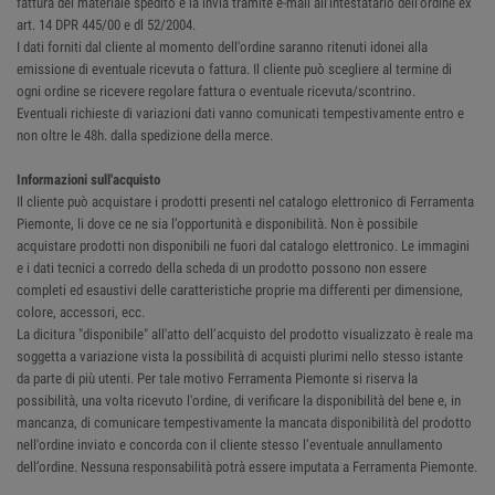
fattura del materiale spedito e la invia tramite e-mail all'intestatario dell'ordine ex
art. 14 DPR 445/00 e dl 52/2004.
I dati forniti dal cliente al momento dell'ordine saranno ritenuti idonei alla
emissione di eventuale ricevuta o fattura. Il cliente può scegliere al termine di
ogni ordine se ricevere regolare fattura o eventuale ricevuta/scontrino.
Eventuali richieste di variazioni dati vanno comunicati tempestivamente entro e
non oltre le 48h. dalla spedizione della merce.
Informazioni sull'acquisto
Il cliente può acquistare i prodotti presenti nel catalogo elettronico di Ferramenta
Piemonte, li dove ce ne sia l’opportunità e disponibilità. Non è possibile
acquistare prodotti non disponibili ne fuori dal catalogo elettronico. Le immagini
e i dati tecnici a corredo della scheda di un prodotto possono non essere
completi ed esaustivi delle caratteristiche proprie ma differenti per dimensione,
colore, accessori, ecc.
La dicitura "disponibile" all'atto dell’acquisto del prodotto visualizzato è reale ma
soggetta a variazione vista la possibilità di acquisti plurimi nello stesso istante
da parte di più utenti. Per tale motivo Ferramenta Piemonte si riserva la
possibilità, una volta ricevuto l'ordine, di verificare la disponibilità del bene e, in
mancanza, di comunicare tempestivamente la mancata disponibilità del prodotto
nell'ordine inviato e concorda con il cliente stesso l’eventuale annullamento
dell’ordine. Nessuna responsabilità potrà essere imputata a Ferramenta Piemonte.