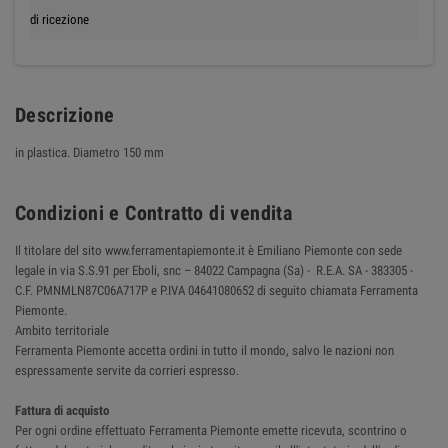
di ricezione
Descrizione
in plastica. Diametro 150 mm
Condizioni e Contratto di vendita
Il titolare del sito www.ferramentapiemonte.it è Emiliano Piemonte con sede
legale in via S.S.91 per Eboli, snc – 84022 Campagna (Sa) - R.E.A. SA - 383305 -
C.F. PMNMLN87C06A717P e P.IVA 04641080652 di seguito chiamata Ferramenta
Piemonte.
Ambito territoriale
Ferramenta Piemonte accetta ordini in tutto il mondo, salvo le nazioni non
espressamente servite da corrieri espresso.
Fattura di acquisto
Per ogni ordine effettuato Ferramenta Piemonte emette ricevuta, scontrino o