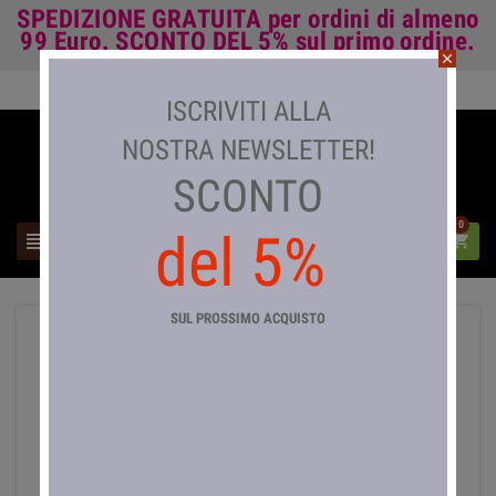
SPEDIZIONE GRATUITA
per ordini di almeno
99 Euro.
SCONTO DEL 5%
sul primo ordine.
close
Accedi

ISCRIVITI ALLA
NOSTRA NEWSLETTER!
SCONTO
0
del 5%



SUL PROSSIMO ACQUISTO