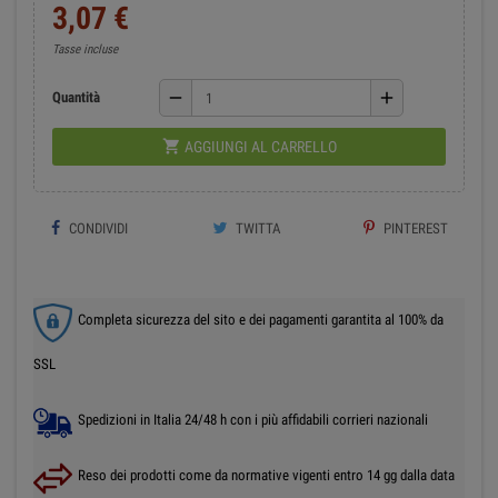
3,07 €
Tasse incluse
remove
add
Quantità

AGGIUNGI AL CARRELLO
CONDIVIDI
TWITTA
PINTEREST
Completa sicurezza del sito e dei pagamenti garantita al 100% da
SSL
Spedizioni in Italia 24/48 h con i più affidabili corrieri nazionali
Reso dei prodotti come da normative vigenti entro 14 gg dalla data