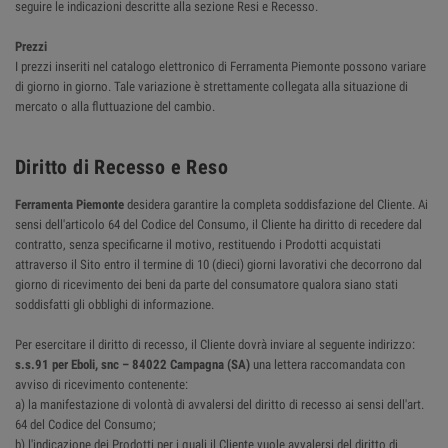
seguire le indicazioni descritte alla sezione Resi e Recesso.
Prezzi
I prezzi inseriti nel catalogo elettronico di Ferramenta Piemonte possono variare
di giorno in giorno. Tale variazione è strettamente collegata alla situazione di
mercato o alla fluttuazione del cambio.
Diritto di Recesso e Reso
Ferramenta Piemonte
desidera garantire la completa soddisfazione del Cliente. Ai
sensi dell'articolo 64 del Codice del Consumo, il Cliente ha diritto di recedere dal
contratto, senza specificarne il motivo, restituendo i Prodotti acquistati
attraverso il Sito entro il termine di 10 (dieci) giorni lavorativi che decorrono dal
giorno di ricevimento dei beni da parte del consumatore qualora siano stati
soddisfatti gli obblighi di informazione.
Per esercitare il diritto di recesso, il Cliente dovrà inviare al seguente indirizzo:
s.s.91 per Eboli, snc – 84022 Campagna (SA)
una lettera raccomandata con
avviso di ricevimento contenente:
a) la manifestazione di volontà di avvalersi del diritto di recesso ai sensi dell'art.
64 del Codice del Consumo;
b) l'indicazione dei Prodotti per i quali il Cliente vuole avvalersi del diritto di