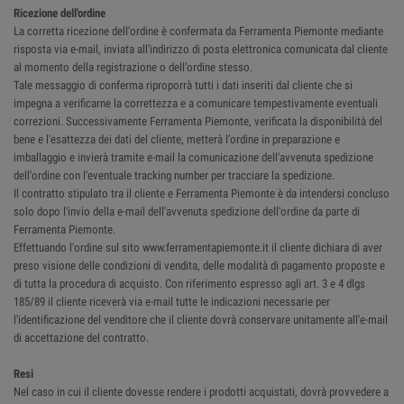
Ricezione dell'ordine
La corretta ricezione dell'ordine è confermata da Ferramenta Piemonte mediante
risposta via e-mail, inviata all'indirizzo di posta elettronica comunicata dal cliente
al momento della registrazione o dell’ordine stesso.
Tale messaggio di conferma riproporrà tutti i dati inseriti dal cliente che si
impegna a verificarne la correttezza e a comunicare tempestivamente eventuali
correzioni. Successivamente Ferramenta Piemonte, verificata la disponibilità del
bene e l'esattezza dei dati del cliente, metterà l’ordine in preparazione e
imballaggio e invierà tramite e-mail la comunicazione dell'avvenuta spedizione
dell'ordine con l'eventuale tracking number per tracciare la spedizione.
Il contratto stipulato tra il cliente e Ferramenta Piemonte è da intendersi concluso
solo dopo l'invio della e-mail dell'avvenuta spedizione dell'ordine da parte di
Ferramenta Piemonte.
Effettuando l'ordine sul sito www.ferramentapiemonte.it il cliente dichiara di aver
preso visione delle condizioni di vendita, delle modalità di pagamento proposte e
di tutta la procedura di acquisto. Con riferimento espresso agli art. 3 e 4 dlgs
185/89 il cliente riceverà via e-mail tutte le indicazioni necessarie per
l'identificazione del venditore che il cliente dovrà conservare unitamente all'e-mail
di accettazione del contratto.
Resi
Nel caso in cui il cliente dovesse rendere i prodotti acquistati, dovrà provvedere a