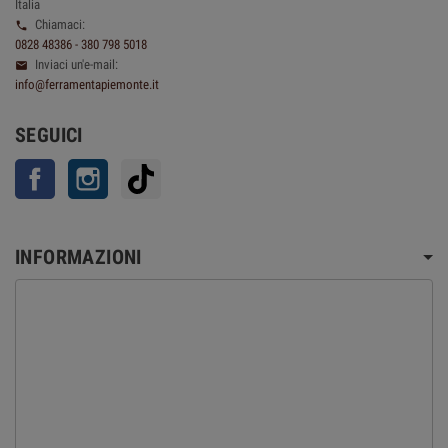
Italia
Chiamaci:

0828 48386 - 380 798 5018
Inviaci un'e-mail:

info@ferramentapiemonte.it
SEGUICI
Facebook
Instagram
TikTok
INFORMAZIONI