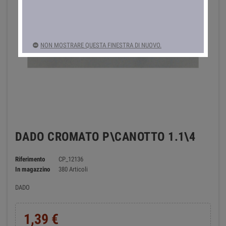
NON MOSTRARE QUESTA FINESTRA DI NUOVO.
DADO CROMATO P\CANOTTO 1.1\4
Riferimento
CP_12136
In magazzino
380 Articoli
DADO
1,39 €