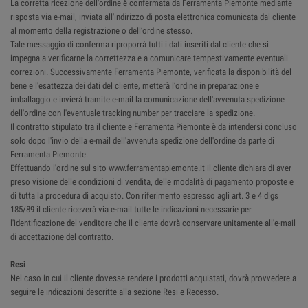
La corretta ricezione dell'ordine è confermata da Ferramenta Piemonte mediante
risposta via e-mail, inviata all'indirizzo di posta elettronica comunicata dal cliente
al momento della registrazione o dell’ordine stesso.
Tale messaggio di conferma riproporrà tutti i dati inseriti dal cliente che si
impegna a verificarne la correttezza e a comunicare tempestivamente eventuali
correzioni. Successivamente Ferramenta Piemonte, verificata la disponibilità del
bene e l'esattezza dei dati del cliente, metterà l’ordine in preparazione e
imballaggio e invierà tramite e-mail la comunicazione dell'avvenuta spedizione
dell'ordine con l'eventuale tracking number per tracciare la spedizione.
Il contratto stipulato tra il cliente e Ferramenta Piemonte è da intendersi concluso
solo dopo l'invio della e-mail dell'avvenuta spedizione dell'ordine da parte di
Ferramenta Piemonte.
Effettuando l'ordine sul sito www.ferramentapiemonte.it il cliente dichiara di aver
preso visione delle condizioni di vendita, delle modalità di pagamento proposte e
di tutta la procedura di acquisto. Con riferimento espresso agli art. 3 e 4 dlgs
185/89 il cliente riceverà via e-mail tutte le indicazioni necessarie per
l'identificazione del venditore che il cliente dovrà conservare unitamente all'e-mail
di accettazione del contratto.
Resi
Nel caso in cui il cliente dovesse rendere i prodotti acquistati, dovrà provvedere a
seguire le indicazioni descritte alla sezione Resi e Recesso.