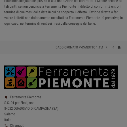
riduzione adeguata del prezzo o alla risoluzione del contratto. Il Cliente decade da
tali diritti se non denuncia a Ferramenta Piemonte il difetto di conformità entro il
termine di due mesi dalla data in cui ha scoperto il difetto. L'azione diretta a far
valere i difetti non dolosamente occultati da Ferramenta Piemonte sì prescrive, in
ogni caso, nel termine di ventisei mesi dalla consegna del bene.
home


DADO CROMATO P\CANOTTO 1.1\4
Ferramenta Piemonte

S.S. 91 per Eboli, snc
84022 QUADRIVIO DI CAMPAGNA (SA)
Salerno
Italia
Chiamaci:
