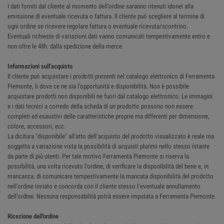
I dati forniti dal cliente al momento dell'ordine saranno ritenuti idonei alla
emissione di eventuale ricevuta o fattura. Il cliente può scegliere al termine di
ogni ordine se ricevere regolare fattura o eventuale ricevuta/scontrino.
Eventuali richieste di variazioni dati vanno comunicati tempestivamente entro e
non oltre le 48h. dalla spedizione della merce.
Informazioni sull'acquisto
Il cliente può acquistare i prodotti presenti nel catalogo elettronico di Ferramenta
Piemonte, li dove ce ne sia l’opportunità e disponibilità. Non è possibile
acquistare prodotti non disponibili ne fuori dal catalogo elettronico. Le immagini
e i dati tecnici a corredo della scheda di un prodotto possono non essere
completi ed esaustivi delle caratteristiche proprie ma differenti per dimensione,
colore, accessori, ecc.
La dicitura "disponibile" all'atto dell’acquisto del prodotto visualizzato è reale ma
soggetta a variazione vista la possibilità di acquisti plurimi nello stesso istante
da parte di più utenti. Per tale motivo Ferramenta Piemonte si riserva la
possibilità, una volta ricevuto l'ordine, di verificare la disponibilità del bene e, in
mancanza, di comunicare tempestivamente la mancata disponibilità del prodotto
nell'ordine inviato e concorda con il cliente stesso l’eventuale annullamento
dell’ordine. Nessuna responsabilità potrà essere imputata a Ferramenta Piemonte.
Ricezione dell'ordine