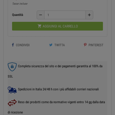
Tasse incluse
remove
add
Quantità

AGGIUNGI AL CARRELLO
CONDIVIDI
TWITTA
PINTEREST
Completa sicurezza del sito e dei pagamenti garantita al 100% da
SSL
Spedizioni in Italia 24/48 h con i più affidabili corrieri nazionali
Reso dei prodotti come da normative vigenti entro 14 gg dalla data
di ricezione