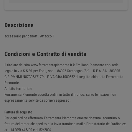
Descrizione
accessorio per canotti. Attacco 1
Condizioni e Contratto di vendita
Il titolare del sito www.ferramentapiemonte.it è Emiliano Piemonte con sede
legale in via S.S.91 per Eboli, snc – 84022 Campagna (Sa) - R.E.A. SA - 383305 -
C.F. PMNMLN87C06A717P e P.IVA 04641080652 di seguito chiamata Ferramenta
Piemonte.
Ambito territoriale
Ferramenta Piemonte accetta ordini in tutto il mondo, salvo le nazioni non
espressamente servite da corrieri espresso.
Fattura di acquisto
Per ogni ordine effettuato Ferramenta Piemonte emette ricevuta, scontrino o
fattura del materiale spedito e la invia tramite e-mail all'intestatario dell'ordine ex
art. 14 DPR 445/00 e dl 52/2004.