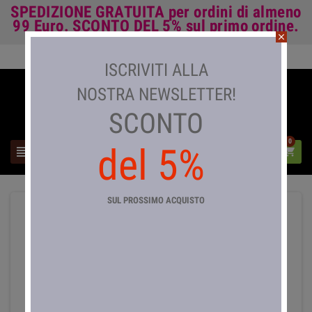
SPEDIZIONE GRATUITA
per ordini di almeno
99 Euro.
SCONTO DEL 5%
sul primo ordine.
close
Accedi

ISCRIVITI ALLA
NOSTRA NEWSLETTER!
SCONTO
0
del 5%



SUL PROSSIMO ACQUISTO