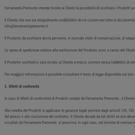
Ferramenta Piemonte intende fornire ai Clienti la possibilità di sostituire i Prodotti a
Il Cliente che non sia integralmente soddisfatto dovrà conservare tutta la document
info@ferramentapiemonte.it
Il Prodotto da sostituire dovrà pervenire, in normale stato di conservazione, al segue
Le spese di spedizione relative alla restituzione del Prodotto sono a carico del Client
Il Prodotto sostitutivo sarà inviato al Cliente a mezzo corriere senza l'addebito di ulte
Per maggiori informazioni è possibile consultare il testo di legge disponibile sul sit
2. Difetti di conformità
In caso di difetti di conformità di Prodotti venduti da Ferramenta Piemonte , il Cli
Alla vendita dei Prodotti si applicano le garanzie legali previste dagli articoli 129, 
del prezzo o alla risoluzione del contratto. Il Cliente decade da tali diritti se non den
occultati da Ferramenta Piemonte sì prescrive, in ogni caso, nel termine di ventisei 