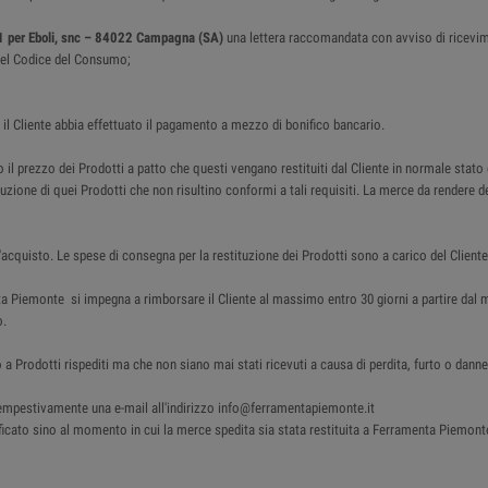
1 per Eboli, snc – 84022 Campagna (SA)
una lettera raccomandata con avviso di ricevi
4 del Codice del Consumo;
i il Cliente abbia effettuato il pagamento a mezzo di bonifico bancario.
 il prezzo dei Prodotti a patto che questi vengano restituiti dal Cliente in normale stato
tituzione di quei Prodotti che non risultino conformi a tali requisiti. La merce da render
acquisto. Le spese di consegna per la restituzione dei Prodotti sono a carico del Cliente
nta Piemonte si impegna a rimborsare il Cliente al massimo entro 30 giorni a partire d
o.
 a Prodotti rispediti ma che non siano mai stati ricevuti a causa di perdita, furto o da
e tempestivamente una e-mail all'indirizzo info@ferramentapiemonte.it
cato sino al momento in cui la merce spedita sia stata restituita a Ferramenta Piemonte . I