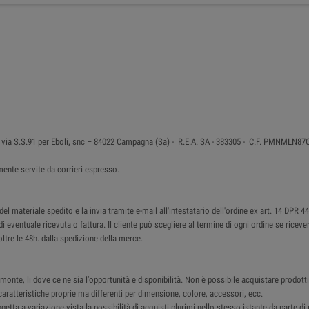
 in via S.S.91 per Eboli, snc – 84022 Campagna (Sa) - R.E.A. SA - 383305 - C.F. PMNMLN
ente servite da corrieri espresso.
 materiale spedito e la invia tramite e-mail all'intestatario dell'ordine ex art. 14 DPR 4
di eventuale ricevuta o fattura. Il cliente può scegliere al termine di ogni ordine se ricev
ltre le 48h. dalla spedizione della merce.
monte, li dove ce ne sia l’opportunità e disponibilità. Non è possibile acquistare prodotti 
ratteristiche proprie ma differenti per dimensione, colore, accessori, ecc.
ggetta a variazione vista la possibilità di acquisti plurimi nello stesso istante da parte d