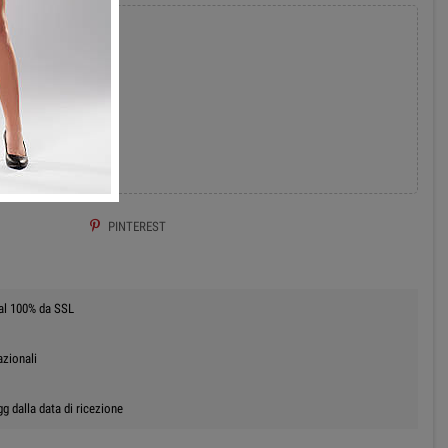
add
 AL CARRELLO
PINTEREST
 al 100% da SSL
azionali
g dalla data di ricezione