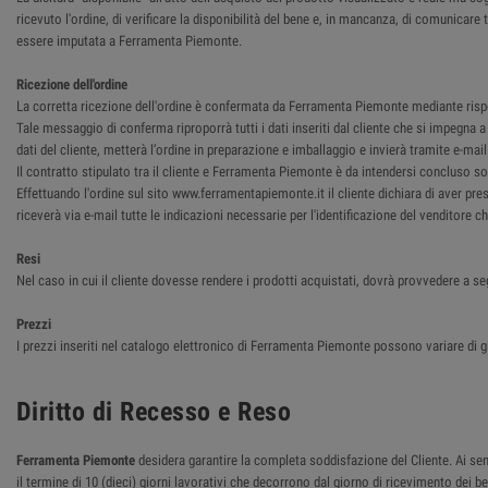
ricevuto l'ordine, di verificare la disponibilità del bene e, in mancanza, di comunica
essere imputata a Ferramenta Piemonte.
Ricezione dell'ordine
La corretta ricezione dell'ordine è confermata da Ferramenta Piemonte mediante rispost
Tale messaggio di conferma riproporrà tutti i dati inseriti dal cliente che si impegna
dati del cliente, metterà l’ordine in preparazione e imballaggio e invierà tramite e-ma
Il contratto stipulato tra il cliente e Ferramenta Piemonte è da intendersi concluso so
Effettuando l'ordine sul sito www.ferramentapiemonte.it il cliente dichiara di aver pre
riceverà via e-mail tutte le indicazioni necessarie per l'identificazione del venditore 
Resi
Nel caso in cui il cliente dovesse rendere i prodotti acquistati, dovrà provvedere a se
Prezzi
I prezzi inseriti nel catalogo elettronico di Ferramenta Piemonte possono variare di g
Diritto di Recesso e Reso
Ferramenta Piemonte
desidera garantire la completa soddisfazione del Cliente. Ai sensi
il termine di 10 (dieci) giorni lavorativi che decorrono dal giorno di ricevimento dei 