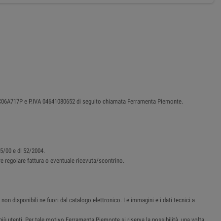
87C06A717P e P.IVA 04641080652 di seguito chiamata Ferramenta Piemonte.
45/00 e dl 52/2004.
ere regolare fattura o eventuale ricevuta/scontrino.
non disponibili ne fuori dal catalogo elettronico. Le immagini e i dati tecnici a
i più utenti. Per tale motivo Ferramenta Piemonte si riserva la possibilità, una volta