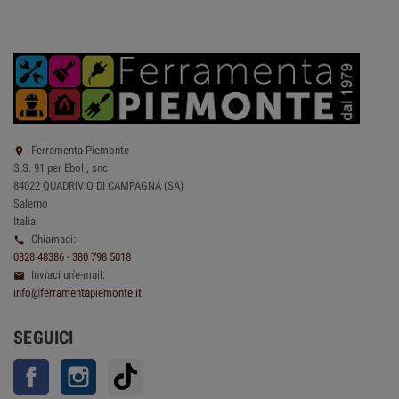
Ferramenta Piemonte

S.S. 91 per Eboli, snc
84022 QUADRIVIO DI CAMPAGNA (SA)
Salerno
Italia
Chiamaci:

0828 48386 - 380 798 5018
Inviaci un'e-mail:

info@ferramentapiemonte.it
SEGUICI
Facebook
Instagram
TikTok