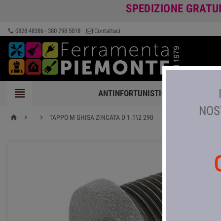
SPEDIZIONE GRATU
0828 48386 - 380 798 5018
Contattaci
phone

ANTINFORTUNISTICA
FERRAMEN
NOS


TAPPO M GHISA ZINCATA D 1.1\2 290
home