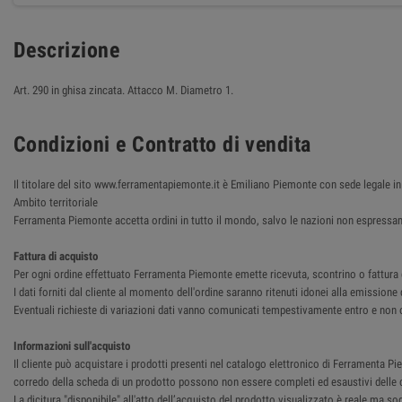
Descrizione
Art. 290 in ghisa zincata. Attacco M. Diametro 1.
Condizioni e Contratto di vendita
Il titolare del sito www.ferramentapiemonte.it è Emiliano Piemonte con sede legale
Ambito territoriale
Ferramenta Piemonte accetta ordini in tutto il mondo, salvo le nazioni non espressam
Fattura di acquisto
Per ogni ordine effettuato Ferramenta Piemonte emette ricevuta, scontrino o fattura del
I dati forniti dal cliente al momento dell'ordine saranno ritenuti idonei alla emissione 
Eventuali richieste di variazioni dati vanno comunicati tempestivamente entro e non o
Informazioni sull'acquisto
Il cliente può acquistare i prodotti presenti nel catalogo elettronico di Ferramenta Pie
corredo della scheda di un prodotto possono non essere completi ed esaustivi delle ca
La dicitura "disponibile" all'atto dell’acquisto del prodotto visualizzato è reale ma so