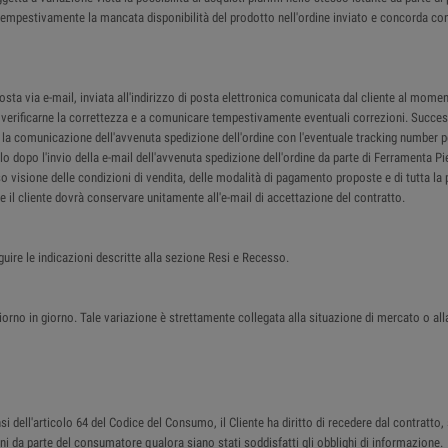
re tempestivamente la mancata disponibilità del prodotto nell'ordine inviato e concorda co
a via e-mail, inviata all'indirizzo di posta elettronica comunicata dal cliente al moment
 a verificarne la correttezza e a comunicare tempestivamente eventuali correzioni. Succes
il la comunicazione dell'avvenuta spedizione dell'ordine con l'eventuale tracking number p
lo dopo l'invio della e-mail dell'avvenuta spedizione dell'ordine da parte di Ferramenta P
so visione delle condizioni di vendita, delle modalità di pagamento proposte e di tutta la 
che il cliente dovrà conservare unitamente all'e-mail di accettazione del contratto.
guire le indicazioni descritte alla sezione Resi e Recesso.
iorno in giorno. Tale variazione è strettamente collegata alla situazione di mercato o all
 dell'articolo 64 del Codice del Consumo, il Cliente ha diritto di recedere dal contratto, 
beni da parte del consumatore qualora siano stati soddisfatti gli obblighi di informazione.