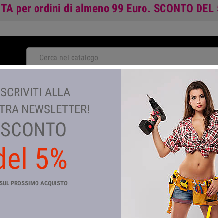
ITA
per ordini di almeno 99 Euro.
SCONTO DEL
NOVITA'
ISCRIVITI ALLA
TA
GIARDINAGGIO E AGRICOLTURA
COLORI E VERNICI
TEM
TRA NEWSLETTER!
SCONTO
del 5%
TAPPO M GHISA ZINCATA D 1.
Riferimento
CP_4116
SUL PROSSIMO ACQUISTO
In magazzino
55 Articoli
TAPPO