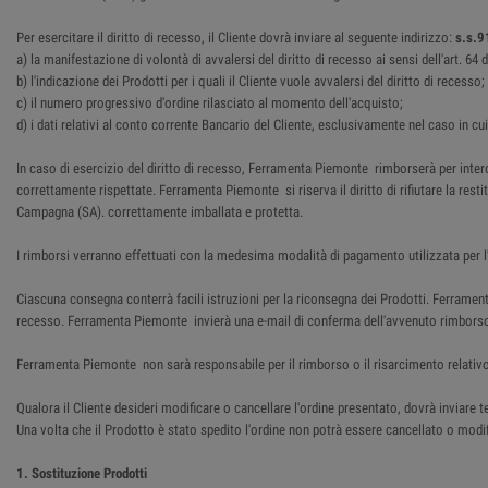
Per esercitare il diritto di recesso, il Cliente dovrà inviare al seguente indirizzo:
s.s.9
a) la manifestazione di volontà di avvalersi del diritto di recesso ai sensi dell'art. 6
b) l'indicazione dei Prodotti per i quali il Cliente vuole avvalersi del diritto di recesso;
c) il numero progressivo d'ordine rilasciato al momento dell'acquisto;
d) i dati relativi al conto corrente Bancario del Cliente, esclusivamente nel caso in cu
In caso di esercizio del diritto di recesso, Ferramenta Piemonte rimborserà per intero
correttamente rispettate. Ferramenta Piemonte si riserva il diritto di rifiutare la res
Campagna (SA). correttamente imballata e protetta.
I rimborsi verranno effettuati con la medesima modalità di pagamento utilizzata per l'
Ciascuna consegna conterrà facili istruzioni per la riconsegna dei Prodotti. Ferrame
recesso. Ferramenta Piemonte invierà una e-mail di conferma dell'avvenuto rimbors
Ferramenta Piemonte non sarà responsabile per il rimborso o il risarcimento relativo
Qualora il Cliente desideri modificare o cancellare l'ordine presentato, dovrà inviar
Una volta che il Prodotto è stato spedito l'ordine non potrà essere cancellato o modifi
1. Sostituzione Prodotti