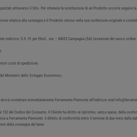
cquistati attraverso il Sito. Per ottenere la sostituzione di un Prodotto occorre seguire la
azione relativa alla consegna e il Prodotto stesso nella sua confezione originale e con
nte indirizzo: S.S. 91 per Eboli, snc – 84022 Campagna (SA) L'evasione del nuovo ordine è 
e.
riori costi di spedizione.
o del Ministero dello Sviluppo Economico.
ente dovrà contattare immediatamente Ferramenta Piemonte all'indirizzo mail info@ferram
130 e 132 del Codice del Consumo. Il Cliente ha diritto al ripristino, senza spese, della c
uncia a Ferramenta Piemonte il difetto di conformità entro il termine di due mesi dalla data
mesi dalla consegna del bene.