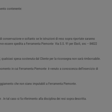
mento contenente:
 di conservazione e soltanto se le istruzioni di reso sopra riportate saranno
e deve essere spedita a Ferramenta Piemonte Via S.S. 91 per Eboli, snc – 84022
; qualsiasi spesa sostenuta dal Cliente per la riconsegna non sarà rimborsabile.
al momento in cui Ferramenta Piemonte è venuto a conoscenza dell'esercizio di
nneggiamento che non siano imputabili a Ferramenta Piemonte.
n tal caso si fa riferimento alla disciplina dei resi sopra descritta.