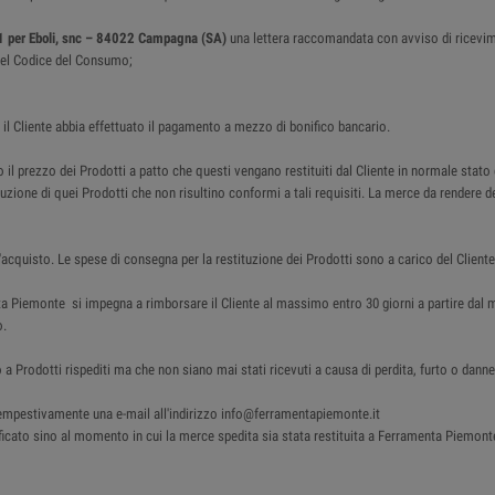
1 per Eboli, snc – 84022 Campagna (SA)
una lettera raccomandata con avviso di ricevi
4 del Codice del Consumo;
i il Cliente abbia effettuato il pagamento a mezzo di bonifico bancario.
 il prezzo dei Prodotti a patto che questi vengano restituiti dal Cliente in normale stato
tituzione di quei Prodotti che non risultino conformi a tali requisiti. La merce da render
acquisto. Le spese di consegna per la restituzione dei Prodotti sono a carico del Cliente
nta Piemonte si impegna a rimborsare il Cliente al massimo entro 30 giorni a partire d
o.
 a Prodotti rispediti ma che non siano mai stati ricevuti a causa di perdita, furto o da
e tempestivamente una e-mail all'indirizzo info@ferramentapiemonte.it
cato sino al momento in cui la merce spedita sia stata restituita a Ferramenta Piemonte . I