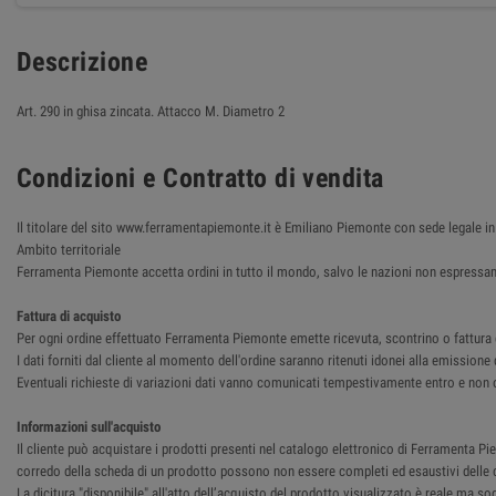
Descrizione
Art. 290 in ghisa zincata. Attacco M. Diametro 2
Condizioni e Contratto di vendita
Il titolare del sito www.ferramentapiemonte.it è Emiliano Piemonte con sede legale
Ambito territoriale
Ferramenta Piemonte accetta ordini in tutto il mondo, salvo le nazioni non espressam
Fattura di acquisto
Per ogni ordine effettuato Ferramenta Piemonte emette ricevuta, scontrino o fattura del
I dati forniti dal cliente al momento dell'ordine saranno ritenuti idonei alla emissione 
Eventuali richieste di variazioni dati vanno comunicati tempestivamente entro e non o
Informazioni sull'acquisto
Il cliente può acquistare i prodotti presenti nel catalogo elettronico di Ferramenta Pie
corredo della scheda di un prodotto possono non essere completi ed esaustivi delle ca
La dicitura "disponibile" all'atto dell’acquisto del prodotto visualizzato è reale ma so