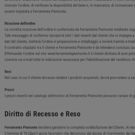
ricevuto l'ordine, di verificare la disponibilità del bene e, in mancanza, di comunica
essere imputata a Ferramenta Piemonte.
Ricezione dell'ordine
La corretta ricezione dell'ordine è confermata da Ferramenta Piemonte mediante rispost
Tale messaggio di conferma riproporrà tutti i dati inseriti dal cliente che si impegna
dati del cliente, metterà l’ordine in preparazione e imballaggio e invierà tramite e-ma
Il contratto stipulato tra il cliente e Ferramenta Piemonte è da intendersi concluso so
Effettuando l'ordine sul sito www.ferramentapiemonte.it il cliente dichiara di aver pre
riceverà via e-mail tutte le indicazioni necessarie per l'identificazione del venditore 
Resi
Nel caso in cui il cliente dovesse rendere i prodotti acquistati, dovrà provvedere a se
Prezzi
I prezzi inseriti nel catalogo elettronico di Ferramenta Piemonte possono variare di g
Diritto di Recesso e Reso
Ferramenta Piemonte
desidera garantire la completa soddisfazione del Cliente. Ai sensi
il termine di 10 (dieci) giorni lavorativi che decorrono dal giorno di ricevimento dei 