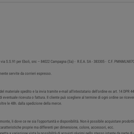
 in via S.S.91 per Eboli, snc – 84022 Campagna (Sa) - R.E.A. SA - 383305 - C.F. PMNMLN
ente servite da corrieri espresso.
 materiale spedito e la invia tramite e-mail all'intestatario dell'ordine ex art. 14 DPR 4
di eventuale ricevuta o fattura. Il cliente può scegliere al termine di ogni ordine se ricev
ltre le 48h. dalla spedizione della merce.
monte, li dove ce ne sia l’opportunità e disponibilità. Non è possibile acquistare prodotti 
ratteristiche proprie ma differenti per dimensione, colore, accessori, ecc.
ggetta a variazione vista la possibilità di acquisti plurimi nello stesso istante da parte d