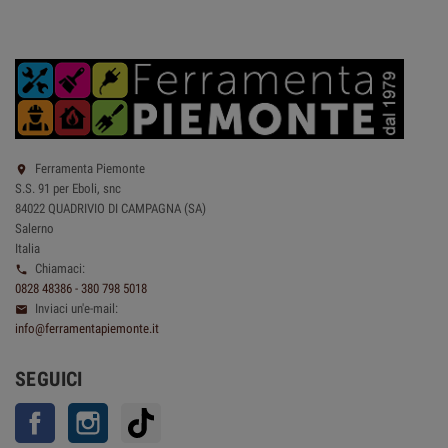
Ferramenta Piemonte

S.S. 91 per Eboli, snc
84022 QUADRIVIO DI CAMPAGNA (SA)
Salerno
Italia
Chiamaci:

0828 48386 - 380 798 5018
Inviaci un'e-mail:

info@ferramentapiemonte.it
SEGUICI
Facebook
Instagram
TikTok