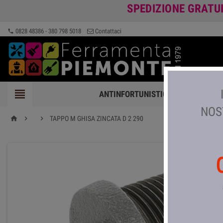
SPEDIZIONE GRATU
0828 48386 - 380 798 5018
Contattaci
phone

ANTINFORTUNISTICA
FERRAMEN
NOS


TAPPO M GHISA ZINCATA D 2 290
home