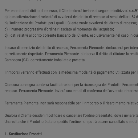
Per esercitare il diritto di recesso, il Cliente dovrà inviare al seguente indirizzo:
s.s.9
a) la manifestazione di volontà di avvalersi del diritto di recesso ai sensi dell'art. 6
b) l'indicazione dei Prodotti per i quali il Cliente vuole avvalersi del diritto di recesso;
c) il numero progressivo d'ordine rilasciato al momento dell'acquisto;
d) i dati relativi al conto corrente Bancario del Cliente, esclusivamente nel caso in cu
In caso di esercizio del diritto di recesso, Ferramenta Piemonte rimborserà per intero
correttamente rispettate. Ferramenta Piemonte si riserva il diritto di rifiutare la res
Campagna (SA). correttamente imballata e protetta.
I rimborsi verranno effettuati con la medesima modalità di pagamento utilizzata per l'
Ciascuna consegna conterrà facili istruzioni per la riconsegna dei Prodotti. Ferrame
recesso. Ferramenta Piemonte invierà una e-mail di conferma dell'avvenuto rimbors
Ferramenta Piemonte non sarà responsabile per il rimborso o il risarcimento relativo
Qualora il Cliente desideri modificare o cancellare l'ordine presentato, dovrà inviar
Una volta che il Prodotto è stato spedito l'ordine non potrà essere cancellato o modifi
1. Sostituzione Prodotti