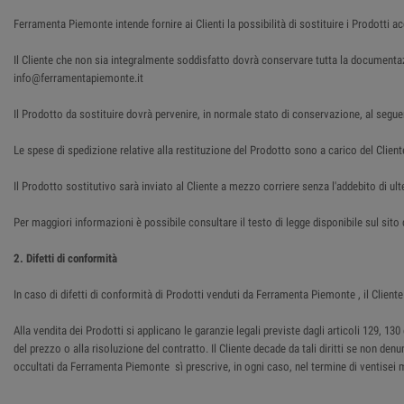
Ferramenta Piemonte intende fornire ai Clienti la possibilità di sostituire i Prodotti a
Il Cliente che non sia integralmente soddisfatto dovrà conservare tutta la document
info@ferramentapiemonte.it
Il Prodotto da sostituire dovrà pervenire, in normale stato di conservazione, al segue
Le spese di spedizione relative alla restituzione del Prodotto sono a carico del Client
Il Prodotto sostitutivo sarà inviato al Cliente a mezzo corriere senza l'addebito di ulte
Per maggiori informazioni è possibile consultare il testo di legge disponibile sul sit
2. Difetti di conformità
In caso di difetti di conformità di Prodotti venduti da Ferramenta Piemonte , il Cli
Alla vendita dei Prodotti si applicano le garanzie legali previste dagli articoli 129, 
del prezzo o alla risoluzione del contratto. Il Cliente decade da tali diritti se non den
occultati da Ferramenta Piemonte sì prescrive, in ogni caso, nel termine di ventisei 