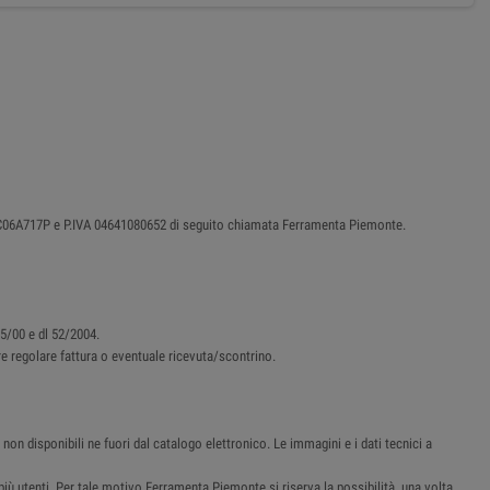
87C06A717P e P.IVA 04641080652 di seguito chiamata Ferramenta Piemonte.
45/00 e dl 52/2004.
ere regolare fattura o eventuale ricevuta/scontrino.
non disponibili ne fuori dal catalogo elettronico. Le immagini e i dati tecnici a
i più utenti. Per tale motivo Ferramenta Piemonte si riserva la possibilità, una volta