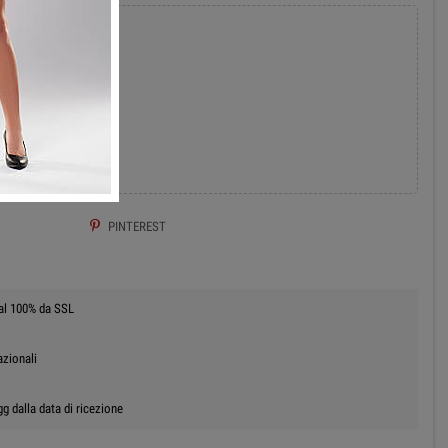
add
 AL CARRELLO
PINTEREST
 al 100% da SSL
azionali
g dalla data di ricezione