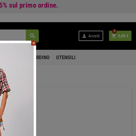
 5%
sul primo ordine.
0



Accedi
0,00 €
close
PO LIBERO E GIARDINO
UTENSILI
290