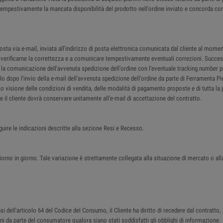
re tempestivamente la mancata disponibilità del prodotto nell'ordine inviato e concorda co
a via e-mail, inviata all'indirizzo di posta elettronica comunicata dal cliente al moment
 a verificarne la correttezza e a comunicare tempestivamente eventuali correzioni. Succes
il la comunicazione dell'avvenuta spedizione dell'ordine con l'eventuale tracking number p
lo dopo l'invio della e-mail dell'avvenuta spedizione dell'ordine da parte di Ferramenta P
so visione delle condizioni di vendita, delle modalità di pagamento proposte e di tutta la 
che il cliente dovrà conservare unitamente all'e-mail di accettazione del contratto.
guire le indicazioni descritte alla sezione Resi e Recesso.
iorno in giorno. Tale variazione è strettamente collegata alla situazione di mercato o all
 dell'articolo 64 del Codice del Consumo, il Cliente ha diritto di recedere dal contratto, 
beni da parte del consumatore qualora siano stati soddisfatti gli obblighi di informazione.