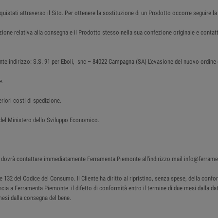
cquistati attraverso il Sito. Per ottenere la sostituzione di un Prodotto occorre seguire la
azione relativa alla consegna e il Prodotto stesso nella sua confezione originale e con
nte indirizzo: S.S. 91 per Eboli, snc – 84022 Campagna (SA) L'evasione del nuovo ordine è 
e.
riori costi di spedizione.
o del Ministero dello Sviluppo Economico.
ente dovrà contattare immediatamente Ferramenta Piemonte all'indirizzo mail info@ferram
130 e 132 del Codice del Consumo. Il Cliente ha diritto al ripristino, senza spese, della c
uncia a Ferramenta Piemonte il difetto di conformità entro il termine di due mesi dalla data
mesi dalla consegna del bene.