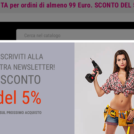
ITA
per ordini di almeno 99 Euro.
SCONTO DEL
NOVITA'
ISCRIVITI ALLA
TA
GIARDINAGGIO E AGRICOLTURA
COLORI E VERNICI
TEM
TRA NEWSLETTER!
SCONTO
del 5%
TAPPO M GHISA ZINCATA D 2 
Riferimento
CP_4117
SUL PROSSIMO ACQUISTO
In magazzino
105 Articoli
TAPPO