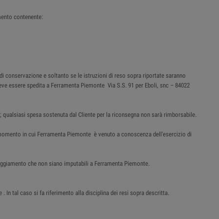
mento contenente:
 di conservazione e soltanto se le istruzioni di reso sopra riportate saranno
e deve essere spedita a Ferramenta Piemonte Via S.S. 91 per Eboli, snc – 84022
; qualsiasi spesa sostenuta dal Cliente per la riconsegna non sarà rimborsabile.
al momento in cui Ferramenta Piemonte è venuto a conoscenza dell'esercizio di
nneggiamento che non siano imputabili a Ferramenta Piemonte.
n tal caso si fa riferimento alla disciplina dei resi sopra descritta.