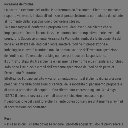
Ricezione dell'ordine
La corretta ricezione dell'ordine è confermata da Ferramenta Piemonte mediante
risposta via e-mail, inviata all'indirizzo di posta elettronica comunicata dal cliente
al momento della registrazione o dell’ordine stesso.
Tale messaggio di conferma riproporrà tutti i dati inseriti dal cliente che si
impegna a verificarne la correttezza e a comunicare tempestivamente eventuali
correzioni. Successivamente Ferramenta Piemonte, verificata la disponibilità del
bene e l'esattezza dei dati del cliente, metterà l’ordine in preparazione e
imballaggio e invierà tramite e-mail la comunicazione dell'avvenuta spedizione
dell'ordine con l'eventuale tracking number per tracciare la spedizione.
Il contratto stipulato tra il cliente e Ferramenta Piemonte è da intendersi concluso
solo dopo l'invio della e-mail dell'avvenuta spedizione dell'ordine da parte di
Ferramenta Piemonte.
Effettuando l'ordine sul sito www.ferramentapiemonte.it il cliente dichiara di aver
preso visione delle condizioni di vendita, delle modalità di pagamento proposte e
di tutta la procedura di acquisto. Con riferimento espresso agli art. 3 e 4 dlgs
185/89 il cliente riceverà via e-mail tutte le indicazioni necessarie per
l'identificazione del venditore che il cliente dovrà conservare unitamente all'e-mail
di accettazione del contratto.
Resi
Nel caso in cui il cliente dovesse rendere i prodotti acquistati, dovrà provvedere a