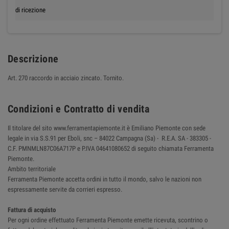
di ricezione
Descrizione
Art. 270 raccordo in acciaio zincato. Tornito.
Condizioni e Contratto di vendita
Il titolare del sito www.ferramentapiemonte.it è Emiliano Piemonte con sede
legale in via S.S.91 per Eboli, snc – 84022 Campagna (Sa) - R.E.A. SA - 383305 -
C.F. PMNMLN87C06A717P e P.IVA 04641080652 di seguito chiamata Ferramenta
Piemonte.
Ambito territoriale
Ferramenta Piemonte accetta ordini in tutto il mondo, salvo le nazioni non
espressamente servite da corrieri espresso.
Fattura di acquisto
Per ogni ordine effettuato Ferramenta Piemonte emette ricevuta, scontrino o