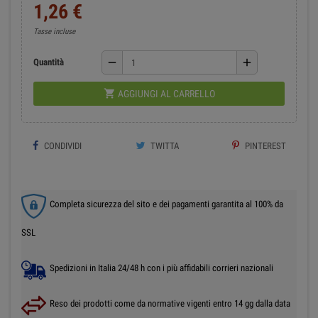
1,26 €
Tasse incluse
remove
add
Quantità

AGGIUNGI AL CARRELLO
CONDIVIDI
TWITTA
PINTEREST
Completa sicurezza del sito e dei pagamenti garantita al 100% da
SSL
Spedizioni in Italia 24/48 h con i più affidabili corrieri nazionali
Reso dei prodotti come da normative vigenti entro 14 gg dalla data