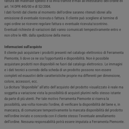
fattura del materiale spedito e la invia tramite e-mail all'intestatario dell'ordine ex
art. 14 DPR 445/00 e dl 52/2004.
I dati forniti dal cliente al momento dell'ordine saranno ritenuti idonei alla
emissione di eventuale ricevuta o fattura. Il cliente può scegliere al termine di
ogni ordine se ricevere regolare fattura o eventuale ricevuta/scontrino.
Eventuali richieste di variazioni dati vanno comunicati tempestivamente entro e
non oltre le 48h. dalla spedizione della merce.
Informazioni sull'acquisto
Il cliente può acquistare i prodotti presenti nel catalogo elettronico di Ferramenta
Piemonte, li dove ce ne sia l’opportunità e disponibilità. Non è possibile
acquistare prodotti non disponibili ne fuori dal catalogo elettronico. Le immagini
e i dati tecnici a corredo della scheda di un prodotto possono non essere
completi ed esaustivi delle caratteristiche proprie ma differenti per dimensione,
colore, accessori, ecc.
La dicitura "disponibile" all'atto dell’acquisto del prodotto visualizzato è reale ma
soggetta a variazione vista la possibilità di acquisti plurimi nello stesso istante
da parte di più utenti. Per tale motivo Ferramenta Piemonte si riserva la
possibilità, una volta ricevuto l'ordine, di verificare la disponibilità del bene e, in
mancanza, di comunicare tempestivamente la mancata disponibilità del prodotto
nell'ordine inviato e concorda con il cliente stesso l’eventuale annullamento
dell’ordine. Nessuna responsabilità potrà essere imputata a Ferramenta Piemonte.