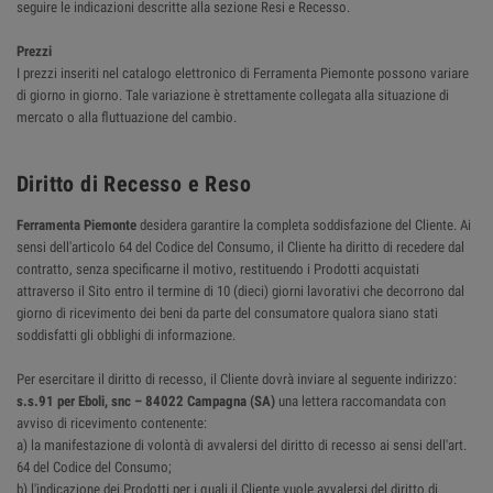
seguire le indicazioni descritte alla sezione Resi e Recesso.
Prezzi
I prezzi inseriti nel catalogo elettronico di Ferramenta Piemonte possono variare
di giorno in giorno. Tale variazione è strettamente collegata alla situazione di
mercato o alla fluttuazione del cambio.
Diritto di Recesso e Reso
Ferramenta Piemonte
desidera garantire la completa soddisfazione del Cliente. Ai
sensi dell'articolo 64 del Codice del Consumo, il Cliente ha diritto di recedere dal
contratto, senza specificarne il motivo, restituendo i Prodotti acquistati
attraverso il Sito entro il termine di 10 (dieci) giorni lavorativi che decorrono dal
giorno di ricevimento dei beni da parte del consumatore qualora siano stati
soddisfatti gli obblighi di informazione.
Per esercitare il diritto di recesso, il Cliente dovrà inviare al seguente indirizzo:
s.s.91 per Eboli, snc – 84022 Campagna (SA)
una lettera raccomandata con
avviso di ricevimento contenente:
a) la manifestazione di volontà di avvalersi del diritto di recesso ai sensi dell'art.
64 del Codice del Consumo;
b) l'indicazione dei Prodotti per i quali il Cliente vuole avvalersi del diritto di