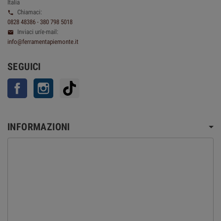
Italia
Chiamaci:

0828 48386 - 380 798 5018
Inviaci un'e-mail:

info@ferramentapiemonte.it
SEGUICI
Facebook
Instagram
TikTok
INFORMAZIONI