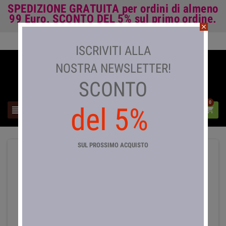
SPEDIZIONE GRATUITA
per ordini di almeno
99 Euro.
SCONTO DEL 5%
sul primo ordine.
close
Accedi

ISCRIVITI ALLA
NOSTRA NEWSLETTER!
SCONTO
0
del 5%



SUL PROSSIMO ACQUISTO