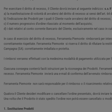
Per esercitare il diritto di recesso, il Cliente dovrà inviare al seguente indirizzo:
s.s.9
a) la manifestazione di volontà di avvalersi del diritto di recesso ai sensi dell'art. 6
b) l'indicazione dei Prodotti per i quali il Cliente vuole avvalersi del diritto di recesso;
c) il numero progressivo d'ordine rilasciato al momento dell'acquisto;
d) i dati relativi al conto corrente Bancario del Cliente, esclusivamente nel caso in cu
In caso di esercizio del diritto di recesso, Ferramenta Piemonte rimborserà per intero
correttamente rispettate. Ferramenta Piemonte si riserva il diritto di rifiutare la res
Campagna (SA). correttamente imballata e protetta.
I rimborsi verranno effettuati con la medesima modalità di pagamento utilizzata per l'
Ciascuna consegna conterrà facili istruzioni per la riconsegna dei Prodotti. Ferrame
recesso. Ferramenta Piemonte invierà una e-mail di conferma dell'avvenuto rimbors
Ferramenta Piemonte non sarà responsabile per il rimborso o il risarcimento relativo
Qualora il Cliente desideri modificare o cancellare l'ordine presentato, dovrà inviar
Una volta che il Prodotto è stato spedito l'ordine non potrà essere cancellato o modifi
1. Sostituzione Prodotti