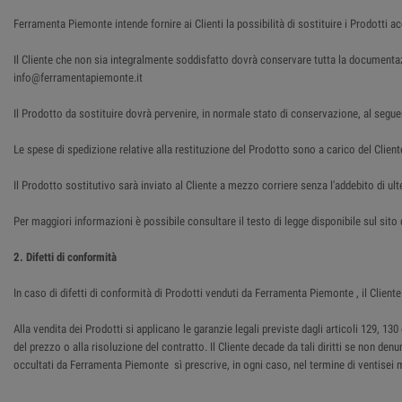
Ferramenta Piemonte intende fornire ai Clienti la possibilità di sostituire i Prodotti a
Il Cliente che non sia integralmente soddisfatto dovrà conservare tutta la document
info@ferramentapiemonte.it
Il Prodotto da sostituire dovrà pervenire, in normale stato di conservazione, al segue
Le spese di spedizione relative alla restituzione del Prodotto sono a carico del Client
Il Prodotto sostitutivo sarà inviato al Cliente a mezzo corriere senza l'addebito di ulte
Per maggiori informazioni è possibile consultare il testo di legge disponibile sul sit
2. Difetti di conformità
In caso di difetti di conformità di Prodotti venduti da Ferramenta Piemonte , il Cli
Alla vendita dei Prodotti si applicano le garanzie legali previste dagli articoli 129, 
del prezzo o alla risoluzione del contratto. Il Cliente decade da tali diritti se non den
occultati da Ferramenta Piemonte sì prescrive, in ogni caso, nel termine di ventisei 