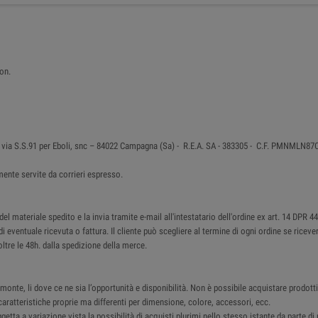
ron.
 in via S.S.91 per Eboli, snc – 84022 Campagna (Sa) - R.E.A. SA - 383305 - C.F. PMNMLN
ente servite da corrieri espresso.
 materiale spedito e la invia tramite e-mail all'intestatario dell'ordine ex art. 14 DPR 4
di eventuale ricevuta o fattura. Il cliente può scegliere al termine di ogni ordine se ricev
ltre le 48h. dalla spedizione della merce.
monte, li dove ce ne sia l’opportunità e disponibilità. Non è possibile acquistare prodotti 
ratteristiche proprie ma differenti per dimensione, colore, accessori, ecc.
ggetta a variazione vista la possibilità di acquisti plurimi nello stesso istante da parte d