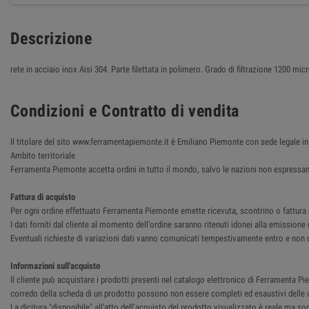
Descrizione
rete in acciaio inox Aisi 304. Parte filettata in polimero. Grado di filtrazione 1200 mic
Condizioni e Contratto di vendita
Il titolare del sito www.ferramentapiemonte.it è Emiliano Piemonte con sede legale
Ambito territoriale
Ferramenta Piemonte accetta ordini in tutto il mondo, salvo le nazioni non espressam
Fattura di acquisto
Per ogni ordine effettuato Ferramenta Piemonte emette ricevuta, scontrino o fattura del
I dati forniti dal cliente al momento dell'ordine saranno ritenuti idonei alla emissione 
Eventuali richieste di variazioni dati vanno comunicati tempestivamente entro e non o
Informazioni sull'acquisto
Il cliente può acquistare i prodotti presenti nel catalogo elettronico di Ferramenta Pie
corredo della scheda di un prodotto possono non essere completi ed esaustivi delle ca
La dicitura "disponibile" all'atto dell’acquisto del prodotto visualizzato è reale ma so