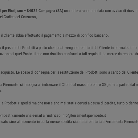
1 per Eboli, snc – 84022 Campagna (SA)
una lettera raccomandata con avviso di ricevi
4 del Codice del Consumo;
i il Cliente abbia effettuato il pagamento a mezzo di bonifico bancario.
 il prezzo dei Prodotti a patto che questi vengano restituiti dal Cliente in normale stato
tituzione di quei Prodotti che non risultino conformi a tali requisiti. La merce da render
acquisto. Le spese di consegna per la restituzione dei Prodotti sono a carico del Cliente
nta Piemonte si impegna a rimborsare il Cliente al massimo entro 30 giorni a partire d
o.
 a Prodotti rispediti ma che non siano mai stati ricevuti a causa di perdita, furto o da
e tempestivamente una e-mail all'indirizzo info@ferramentapiemonte.it
cato sino al momento in cui la merce spedita sia stata restituita a Ferramenta Piemonte . I