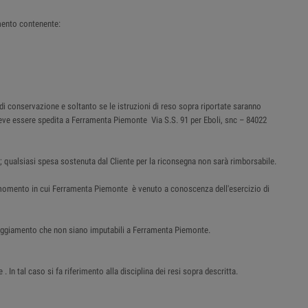
mento contenente:
 di conservazione e soltanto se le istruzioni di reso sopra riportate saranno
e deve essere spedita a Ferramenta Piemonte Via S.S. 91 per Eboli, snc – 84022
; qualsiasi spesa sostenuta dal Cliente per la riconsegna non sarà rimborsabile.
al momento in cui Ferramenta Piemonte è venuto a conoscenza dell'esercizio di
nneggiamento che non siano imputabili a Ferramenta Piemonte.
n tal caso si fa riferimento alla disciplina dei resi sopra descritta.