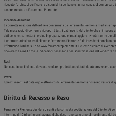
ricevuto l'ordine, di verificare la disponibilità del bene e, in mancanza, di comunica
essere imputata a Ferramenta Piemonte.
Ricezione dell'ordine
La corretta ricezione dell'ordine è confermata da Ferramenta Piemonte mediante rispost
Tale messaggio di conferma riproporrà tutti i dati inseriti dal cliente che si impegna
dati del cliente, metterà l’ordine in preparazione e imballaggio e invierà tramite e-ma
Il contratto stipulato tra il cliente e Ferramenta Piemonte è da intendersi concluso so
Effettuando l'ordine sul sito www.ferramentapiemonte.it il cliente dichiara di aver pre
riceverà via e-mail tutte le indicazioni necessarie per l'identificazione del venditore 
Resi
Nel caso in cui il cliente dovesse rendere i prodotti acquistati, dovrà provvedere a se
Prezzi
I prezzi inseriti nel catalogo elettronico di Ferramenta Piemonte possono variare di g
Diritto di Recesso e Reso
Ferramenta Piemonte
desidera garantire la completa soddisfazione del Cliente. Ai sensi
il termine di 10 (dieci) giorni lavorativi che decorrono dal giorno di ricevimento dei 