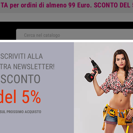
ITA
per ordini di almeno 99 Euro.
SCONTO DEL
NOVITA'
ISCRIVITI ALLA
TA
GIARDINAGGIO E AGRICOLTURA
COLORI E VERNICI
TEM
TRA NEWSLETTER!
SCONTO
del 5%
ITAP 102 FILTRO P\VALVOLA I
Riferimento
CP_3680
SUL PROSSIMO ACQUISTO
In magazzino
21 Articoli
FILTRO PER VALVOLA