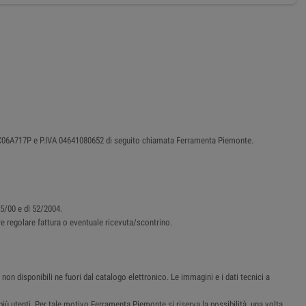
87C06A717P e P.IVA 04641080652 di seguito chiamata Ferramenta Piemonte.
45/00 e dl 52/2004.
ere regolare fattura o eventuale ricevuta/scontrino.
non disponibili ne fuori dal catalogo elettronico. Le immagini e i dati tecnici a
i più utenti. Per tale motivo Ferramenta Piemonte si riserva la possibilità, una volta