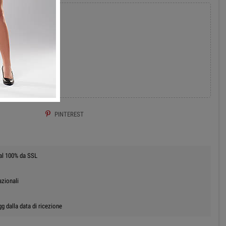
add
 AL CARRELLO
PINTEREST
 al 100% da SSL
azionali
g dalla data di ricezione