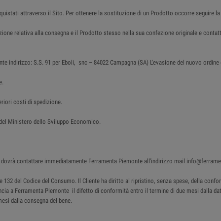
cquistati attraverso il Sito. Per ottenere la sostituzione di un Prodotto occorre seguire la
azione relativa alla consegna e il Prodotto stesso nella sua confezione originale e con
nte indirizzo: S.S. 91 per Eboli, snc – 84022 Campagna (SA) L'evasione del nuovo ordine è 
e.
riori costi di spedizione.
o del Ministero dello Sviluppo Economico.
ente dovrà contattare immediatamente Ferramenta Piemonte all'indirizzo mail info@ferram
130 e 132 del Codice del Consumo. Il Cliente ha diritto al ripristino, senza spese, della c
uncia a Ferramenta Piemonte il difetto di conformità entro il termine di due mesi dalla data
mesi dalla consegna del bene.