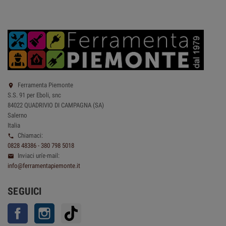
Ferramenta Piemonte

S.S. 91 per Eboli, snc
84022 QUADRIVIO DI CAMPAGNA (SA)
Salerno
Italia
Chiamaci:

0828 48386 - 380 798 5018
Inviaci un'e-mail:

info@ferramentapiemonte.it
SEGUICI
Facebook
Instagram
TikTok