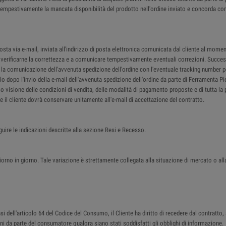
re tempestivamente la mancata disponibilità del prodotto nell'ordine inviato e concorda co
a via e-mail, inviata all'indirizzo di posta elettronica comunicata dal cliente al moment
 a verificarne la correttezza e a comunicare tempestivamente eventuali correzioni. Succes
il la comunicazione dell'avvenuta spedizione dell'ordine con l'eventuale tracking number p
lo dopo l'invio della e-mail dell'avvenuta spedizione dell'ordine da parte di Ferramenta P
so visione delle condizioni di vendita, delle modalità di pagamento proposte e di tutta la 
che il cliente dovrà conservare unitamente all'e-mail di accettazione del contratto.
guire le indicazioni descritte alla sezione Resi e Recesso.
iorno in giorno. Tale variazione è strettamente collegata alla situazione di mercato o all
 dell'articolo 64 del Codice del Consumo, il Cliente ha diritto di recedere dal contratto, 
beni da parte del consumatore qualora siano stati soddisfatti gli obblighi di informazione.