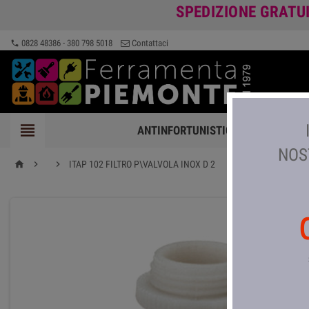
SPEDIZIONE GRATU
0828 48386 - 380 798 5018
Contattaci
phone

ANTINFORTUNISTICA
FERRAMEN
NOS


ITAP 102 FILTRO P\VALVOLA INOX D 2
home