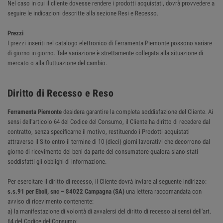
Nel caso in cui il cliente dovesse rendere i prodotti acquistati, dovrà provvedere a
seguire le indicazioni descritte alla sezione Resi e Recesso.
Prezzi
I prezzi inseriti nel catalogo elettronico di Ferramenta Piemonte possono variare
di giorno in giorno. Tale variazione è strettamente collegata alla situazione di
mercato o alla fluttuazione del cambio.
Diritto di Recesso e Reso
Ferramenta Piemonte
desidera garantire la completa soddisfazione del Cliente. Ai
sensi dell'articolo 64 del Codice del Consumo, il Cliente ha diritto di recedere dal
contratto, senza specificarne il motivo, restituendo i Prodotti acquistati
attraverso il Sito entro il termine di 10 (dieci) giorni lavorativi che decorrono dal
giorno di ricevimento dei beni da parte del consumatore qualora siano stati
soddisfatti gli obblighi di informazione.
Per esercitare il diritto di recesso, il Cliente dovrà inviare al seguente indirizzo:
s.s.91 per Eboli, snc – 84022 Campagna (SA)
una lettera raccomandata con
avviso di ricevimento contenente:
a) la manifestazione di volontà di avvalersi del diritto di recesso ai sensi dell'art.
64 del Codice del Consumo;