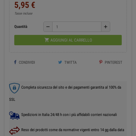
5,95 €
Tasse incluse
remove
add
Quantità

AGGIUNGI AL CARRELLO
CONDIVIDI
TWITTA
PINTEREST
Completa sicurezza del sito e dei pagamenti garantita al 100% da
SSL
Spedizioni in Italia 24/48 h con i più affidabili corrieri nazionali
Reso dei prodotti come da normative vigenti entro 14 gg dalla data