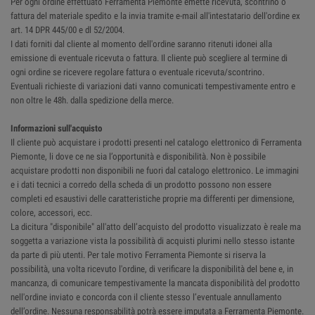
Per ogni ordine effettuato Ferramenta Piemonte emette ricevuta, scontrino o
fattura del materiale spedito e la invia tramite e-mail all'intestatario dell'ordine ex
art. 14 DPR 445/00 e dl 52/2004.
I dati forniti dal cliente al momento dell'ordine saranno ritenuti idonei alla
emissione di eventuale ricevuta o fattura. Il cliente può scegliere al termine di
ogni ordine se ricevere regolare fattura o eventuale ricevuta/scontrino.
Eventuali richieste di variazioni dati vanno comunicati tempestivamente entro e
non oltre le 48h. dalla spedizione della merce.
Informazioni sull'acquisto
Il cliente può acquistare i prodotti presenti nel catalogo elettronico di Ferramenta
Piemonte, li dove ce ne sia l’opportunità e disponibilità. Non è possibile
acquistare prodotti non disponibili ne fuori dal catalogo elettronico. Le immagini
e i dati tecnici a corredo della scheda di un prodotto possono non essere
completi ed esaustivi delle caratteristiche proprie ma differenti per dimensione,
colore, accessori, ecc.
La dicitura "disponibile" all'atto dell’acquisto del prodotto visualizzato è reale ma
soggetta a variazione vista la possibilità di acquisti plurimi nello stesso istante
da parte di più utenti. Per tale motivo Ferramenta Piemonte si riserva la
possibilità, una volta ricevuto l'ordine, di verificare la disponibilità del bene e, in
mancanza, di comunicare tempestivamente la mancata disponibilità del prodotto
nell'ordine inviato e concorda con il cliente stesso l’eventuale annullamento
dell’ordine. Nessuna responsabilità potrà essere imputata a Ferramenta Piemonte.