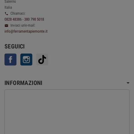
Salerno
Italia
Chiamaci:

0828 48386 - 380 798 5018
Inviaci un'e-mail:

info@ferramentapiemonte.it
SEGUICI
Facebook
Instagram
TikTok
INFORMAZIONI