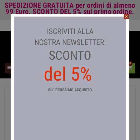
SPEDIZIONE GRATUITA
per ordini di almeno
99 Euro.
SCONTO DEL 5%
sul primo ordine.
close
Accedi

ISCRIVITI ALLA
NOSTRA NEWSLETTER!
SCONTO
0
del 5%



SUL PROSSIMO ACQUISTO