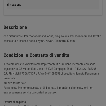
di ricezione
Descrizione
con distributore. Per monocomandi Aqua, King, Nexus. Per monocomandi lavello
canna alta e incasso doccia Kyma, Kevon. Diametro 42 mm
Condizioni e Contratto di vendita
Il titolare del sito www.ferramentapiemonte.it è Emiliano Piemonte con sede
legale in via S.S.91 per Eboli, snc – 84022 Campagna (Sa) - R.E.A. SA - 383305 -
C.F. PMNMLN87C06A717P e P.IVA 04641080652 di seguito chiamata Ferramenta
Piemonte.
Ambito territoriale
Ferramenta Piemonte accetta ordini in tutto il mondo, salvo le nazioni non
espressamente servite da corrieri espresso.
Fattura di acquisto