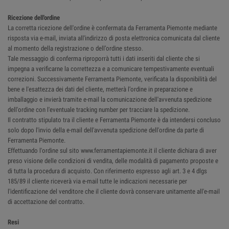
Ricezione dell'ordine
La corretta ricezione dell'ordine è confermata da Ferramenta Piemonte mediante
risposta via e-mail, inviata all'indirizzo di posta elettronica comunicata dal cliente
al momento della registrazione o dell’ordine stesso.
Tale messaggio di conferma riproporrà tutti i dati inseriti dal cliente che si
impegna a verificarne la correttezza e a comunicare tempestivamente eventuali
correzioni. Successivamente Ferramenta Piemonte, verificata la disponibilità del
bene e l'esattezza dei dati del cliente, metterà l’ordine in preparazione e
imballaggio e invierà tramite e-mail la comunicazione dell'avvenuta spedizione
dell'ordine con l'eventuale tracking number per tracciare la spedizione.
Il contratto stipulato tra il cliente e Ferramenta Piemonte è da intendersi concluso
solo dopo l'invio della e-mail dell'avvenuta spedizione dell'ordine da parte di
Ferramenta Piemonte.
Effettuando l'ordine sul sito www.ferramentapiemonte.it il cliente dichiara di aver
preso visione delle condizioni di vendita, delle modalità di pagamento proposte e
di tutta la procedura di acquisto. Con riferimento espresso agli art. 3 e 4 dlgs
185/89 il cliente riceverà via e-mail tutte le indicazioni necessarie per
l'identificazione del venditore che il cliente dovrà conservare unitamente all'e-mail
di accettazione del contratto.
Resi