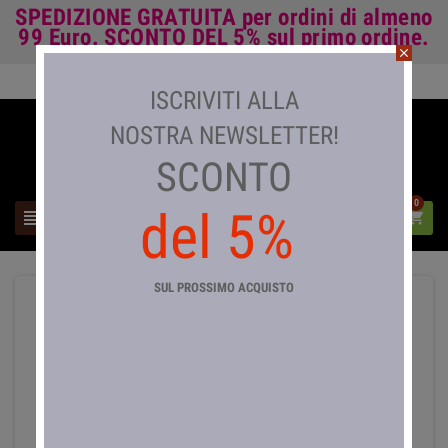
SPEDIZIONE GRATUITA
per ordini di almeno
99 Euro.
SCONTO DEL 5%
sul primo ordine.
close
Accedi

ISCRIVITI ALLA
NOSTRA NEWSLETTER!
SCONTO
0
del 5%



SUL PROSSIMO ACQUISTO