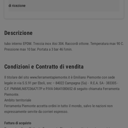
di ricezione
Descrizione
tubo interno EPDM. Treccia inox Aisi 304. Raccordi ottone. Temperatura max 90 C.
Pressione max 10 bar. Portata a 3 bar 46 l\min.
Condizioni e Contratto di vendita
Il titolare del sito www.ferramentapiemonte.it è Emiliano Piemonte con sede
legale in via S.S.91 per Eboli, snc – 84022 Campagna (Sa) - R.E.A. SA - 383305 -
C.F. PMNMLN87C06A717P e P.IVA 04641080652 di seguito chiamata Ferramenta
Piemonte.
Ambito territoriale
Ferramenta Piemonte accetta ordini in tutto il mondo, salvo le nazioni non
espressamente servite da corrieri espresso.
Fattura di acquisto