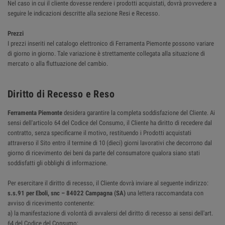
Nel caso in cui il cliente dovesse rendere i prodotti acquistati, dovrà provvedere a
seguire le indicazioni descritte alla sezione Resi e Recesso.
Prezzi
I prezzi inseriti nel catalogo elettronico di Ferramenta Piemonte possono variare
di giorno in giorno. Tale variazione è strettamente collegata alla situazione di
mercato o alla fluttuazione del cambio.
Diritto di Recesso e Reso
Ferramenta Piemonte
desidera garantire la completa soddisfazione del Cliente. Ai
sensi dell'articolo 64 del Codice del Consumo, il Cliente ha diritto di recedere dal
contratto, senza specificarne il motivo, restituendo i Prodotti acquistati
attraverso il Sito entro il termine di 10 (dieci) giorni lavorativi che decorrono dal
giorno di ricevimento dei beni da parte del consumatore qualora siano stati
soddisfatti gli obblighi di informazione.
Per esercitare il diritto di recesso, il Cliente dovrà inviare al seguente indirizzo:
s.s.91 per Eboli, snc – 84022 Campagna (SA)
una lettera raccomandata con
avviso di ricevimento contenente:
a) la manifestazione di volontà di avvalersi del diritto di recesso ai sensi dell'art.
64 del Codice del Consumo;