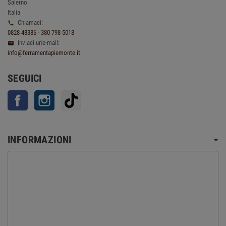
Salerno
Italia
Chiamaci:

0828 48386 - 380 798 5018
Inviaci un'e-mail:

info@ferramentapiemonte.it
SEGUICI
Facebook
Instagram
TikTok
INFORMAZIONI