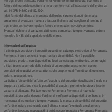
Per ogni ordine effettuato Ferramenta Piemonte emette ricevuta, scontrino o
fattura del materiale spedito e la invia tramite e-mail all'intestatario dell'ordine ex
art. 14 DPR 445/00 e dl 52/2004.
I dati forniti dal cliente al momento dell'ordine saranno ritenuti idonei alla
emissione di eventuale ricevuta o fattura. Il cliente può scegliere al termine di
ogni ordine se ricevere regolare fattura o eventuale ricevuta/scontrino.
Eventuali richieste di variazioni dati vanno comunicati tempestivamente entro e
non oltre le 48h. dalla spedizione della merce.
Informazioni sull'acquisto
Il cliente può acquistare i prodotti presenti nel catalogo elettronico di Ferramenta
Piemonte, li dove ce ne sia l’opportunità e disponibilità. Non è possibile
acquistare prodotti non disponibili ne fuori dal catalogo elettronico. Le immagini
e i dati tecnici a corredo della scheda di un prodotto possono non essere
completi ed esaustivi delle caratteristiche proprie ma differenti per dimensione,
colore, accessori, ecc.
La dicitura "disponibile" all'atto dell’acquisto del prodotto visualizzato è reale ma
soggetta a variazione vista la possibilità di acquisti plurimi nello stesso istante
da parte di più utenti. Per tale motivo Ferramenta Piemonte si riserva la
possibilità, una volta ricevuto l'ordine, di verificare la disponibilità del bene e, in
mancanza, di comunicare tempestivamente la mancata disponibilità del prodotto
nell'ordine inviato e concorda con il cliente stesso l’eventuale annullamento
dell’ordine. Nessuna responsabilità potrà essere imputata a Ferramenta Piemonte.