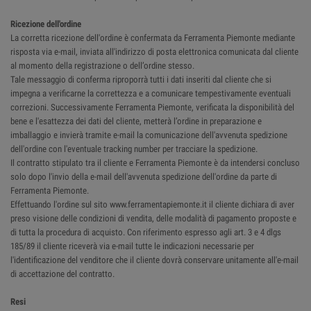
Ricezione dell'ordine
La corretta ricezione dell'ordine è confermata da Ferramenta Piemonte mediante
risposta via e-mail, inviata all'indirizzo di posta elettronica comunicata dal cliente
al momento della registrazione o dell’ordine stesso.
Tale messaggio di conferma riproporrà tutti i dati inseriti dal cliente che si
impegna a verificarne la correttezza e a comunicare tempestivamente eventuali
correzioni. Successivamente Ferramenta Piemonte, verificata la disponibilità del
bene e l'esattezza dei dati del cliente, metterà l’ordine in preparazione e
imballaggio e invierà tramite e-mail la comunicazione dell'avvenuta spedizione
dell'ordine con l'eventuale tracking number per tracciare la spedizione.
Il contratto stipulato tra il cliente e Ferramenta Piemonte è da intendersi concluso
solo dopo l'invio della e-mail dell'avvenuta spedizione dell'ordine da parte di
Ferramenta Piemonte.
Effettuando l'ordine sul sito www.ferramentapiemonte.it il cliente dichiara di aver
preso visione delle condizioni di vendita, delle modalità di pagamento proposte e
di tutta la procedura di acquisto. Con riferimento espresso agli art. 3 e 4 dlgs
185/89 il cliente riceverà via e-mail tutte le indicazioni necessarie per
l'identificazione del venditore che il cliente dovrà conservare unitamente all'e-mail
di accettazione del contratto.
Resi