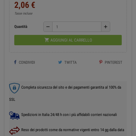
2,06 €
Tasse incluse
remove
add
Quantità

AGGIUNGI AL CARRELLO
CONDIVIDI
TWITTA
PINTEREST
Completa sicurezza del sito e dei pagamenti garantita al 100% da
SSL
Spedizioni in Italia 24/48 h con i più affidabili corrieri nazionali
Reso dei prodotti come da normative vigenti entro 14 gg dalla data