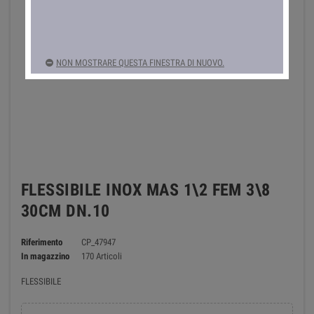
NON MOSTRARE QUESTA FINESTRA DI NUOVO.
FLESSIBILE INOX MAS 1\2 FEM 3\8
30CM DN.10
Riferimento
CP_47947
In magazzino
170 Articoli
FLESSIBILE