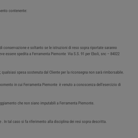
mento contenente:
 di conservazione e soltanto se le istruzioni di reso sopra riportate saranno
e deve essere spedita a Ferramenta Piemonte Via S.S. 91 per Eboli, snc – 84022
; qualsiasi spesa sostenuta dal Cliente per la riconsegna non sarà rimborsabile.
al momento in cui Ferramenta Piemonte è venuto a conoscenza dell'esercizio di
nneggiamento che non siano imputabili a Ferramenta Piemonte.
n tal caso si fa riferimento alla disciplina dei resi sopra descritta.