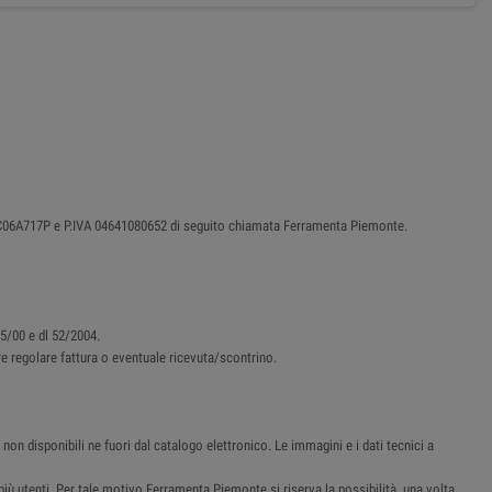
87C06A717P e P.IVA 04641080652 di seguito chiamata Ferramenta Piemonte.
45/00 e dl 52/2004.
ere regolare fattura o eventuale ricevuta/scontrino.
non disponibili ne fuori dal catalogo elettronico. Le immagini e i dati tecnici a
i più utenti. Per tale motivo Ferramenta Piemonte si riserva la possibilità, una volta