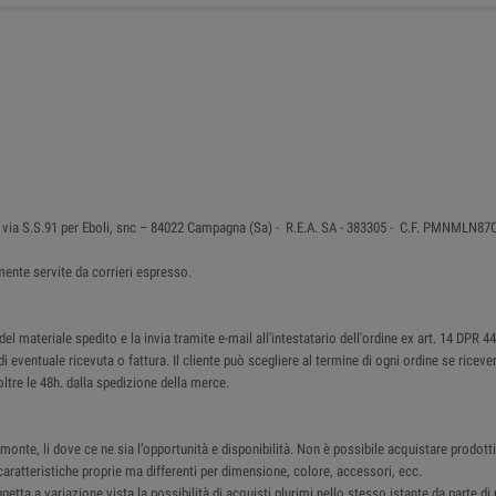
 in via S.S.91 per Eboli, snc – 84022 Campagna (Sa) - R.E.A. SA - 383305 - C.F. PMNMLN
ente servite da corrieri espresso.
 materiale spedito e la invia tramite e-mail all'intestatario dell'ordine ex art. 14 DPR 4
di eventuale ricevuta o fattura. Il cliente può scegliere al termine di ogni ordine se ricev
ltre le 48h. dalla spedizione della merce.
monte, li dove ce ne sia l’opportunità e disponibilità. Non è possibile acquistare prodotti 
ratteristiche proprie ma differenti per dimensione, colore, accessori, ecc.
ggetta a variazione vista la possibilità di acquisti plurimi nello stesso istante da parte d