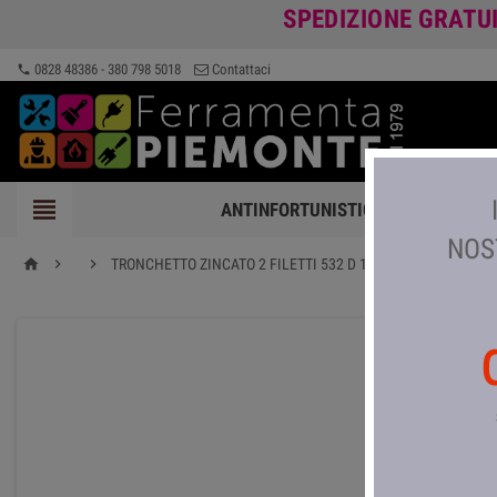
SPEDIZIONE GRATU
0828 48386 - 380 798 5018
Contattaci
phone

ANTINFORTUNISTICA
FERRAMEN
NOS


TRONCHETTO ZINCATO 2 FILETTI 532 D 1\2X10 CM
home