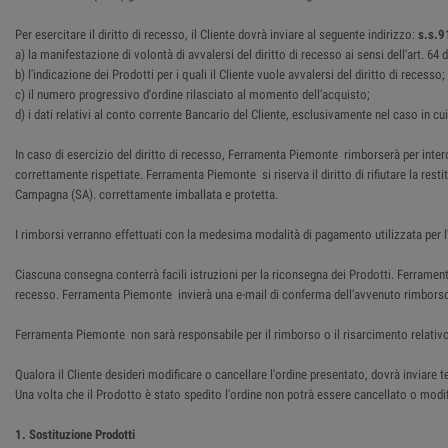
Per esercitare il diritto di recesso, il Cliente dovrà inviare al seguente indirizzo:
s.s.9
a) la manifestazione di volontà di avvalersi del diritto di recesso ai sensi dell'art. 6
b) l'indicazione dei Prodotti per i quali il Cliente vuole avvalersi del diritto di recesso;
c) il numero progressivo d'ordine rilasciato al momento dell'acquisto;
d) i dati relativi al conto corrente Bancario del Cliente, esclusivamente nel caso in cu
In caso di esercizio del diritto di recesso, Ferramenta Piemonte rimborserà per intero
correttamente rispettate. Ferramenta Piemonte si riserva il diritto di rifiutare la res
Campagna (SA). correttamente imballata e protetta.
I rimborsi verranno effettuati con la medesima modalità di pagamento utilizzata per l'
Ciascuna consegna conterrà facili istruzioni per la riconsegna dei Prodotti. Ferrame
recesso. Ferramenta Piemonte invierà una e-mail di conferma dell'avvenuto rimbors
Ferramenta Piemonte non sarà responsabile per il rimborso o il risarcimento relativo
Qualora il Cliente desideri modificare o cancellare l'ordine presentato, dovrà inviar
Una volta che il Prodotto è stato spedito l'ordine non potrà essere cancellato o modifi
1. Sostituzione Prodotti