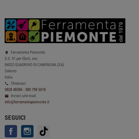
Ferramenta Piemonte

S.S. 91 per Eboli, snc
84022 QUADRIVIO DI CAMPAGNA (SA)
Salerno
Italia
Chiamaci:

0828 48386 - 380 798 5018
Inviaci un'e-mail:

info@ferramentapiemonte.it
SEGUICI
Facebook
Instagram
TikTok