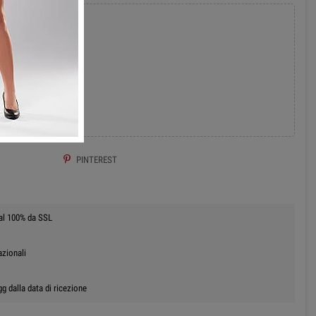
add
 AL CARRELLO
PINTEREST
 al 100% da SSL
azionali
g dalla data di ricezione