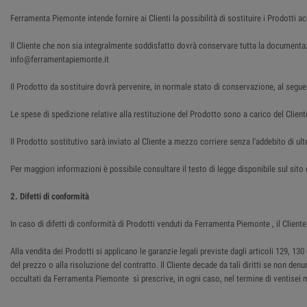
Ferramenta Piemonte intende fornire ai Clienti la possibilità di sostituire i Prodotti a
Il Cliente che non sia integralmente soddisfatto dovrà conservare tutta la document
info@ferramentapiemonte.it
Il Prodotto da sostituire dovrà pervenire, in normale stato di conservazione, al segue
Le spese di spedizione relative alla restituzione del Prodotto sono a carico del Client
Il Prodotto sostitutivo sarà inviato al Cliente a mezzo corriere senza l'addebito di ulte
Per maggiori informazioni è possibile consultare il testo di legge disponibile sul sit
2. Difetti di conformità
In caso di difetti di conformità di Prodotti venduti da Ferramenta Piemonte , il Cli
Alla vendita dei Prodotti si applicano le garanzie legali previste dagli articoli 129, 
del prezzo o alla risoluzione del contratto. Il Cliente decade da tali diritti se non den
occultati da Ferramenta Piemonte sì prescrive, in ogni caso, nel termine di ventisei 