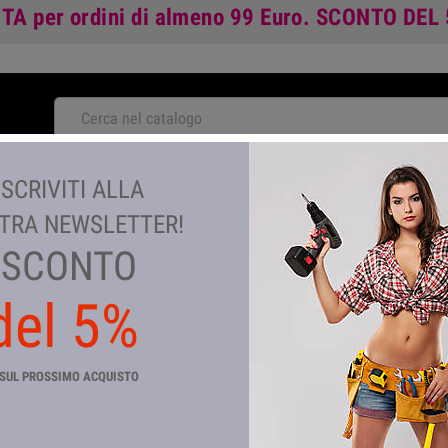
ITA
per ordini di almeno 99 Euro.
SCONTO DEL
NOVITA'
ISCRIVITI ALLA
TA
GIARDINAGGIO E AGRICOLTURA
COLORI E VERNICI
TEM
TRA NEWSLETTER!
SCONTO
del 5%
TRONCHETTO ZINCATO 2 FILET
Riferimento
CP_26324
SUL PROSSIMO ACQUISTO
In magazzino
310 Articoli
TRONCHETTO