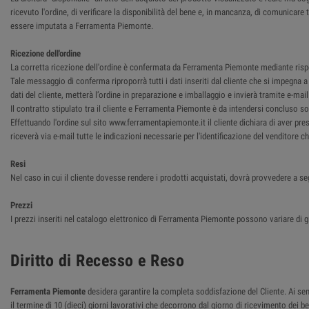
ricevuto l'ordine, di verificare la disponibilità del bene e, in mancanza, di comunica
essere imputata a Ferramenta Piemonte.
Ricezione dell'ordine
La corretta ricezione dell'ordine è confermata da Ferramenta Piemonte mediante rispost
Tale messaggio di conferma riproporrà tutti i dati inseriti dal cliente che si impegna
dati del cliente, metterà l’ordine in preparazione e imballaggio e invierà tramite e-ma
Il contratto stipulato tra il cliente e Ferramenta Piemonte è da intendersi concluso so
Effettuando l'ordine sul sito www.ferramentapiemonte.it il cliente dichiara di aver pre
riceverà via e-mail tutte le indicazioni necessarie per l'identificazione del venditore 
Resi
Nel caso in cui il cliente dovesse rendere i prodotti acquistati, dovrà provvedere a se
Prezzi
I prezzi inseriti nel catalogo elettronico di Ferramenta Piemonte possono variare di g
Diritto di Recesso e Reso
Ferramenta Piemonte
desidera garantire la completa soddisfazione del Cliente. Ai sensi
il termine di 10 (dieci) giorni lavorativi che decorrono dal giorno di ricevimento dei 