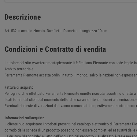
Descrizione
Art. 532 in acciaio zincato. Due filetti. Diametro . Lunghezza 10 cm.
Condizioni e Contratto di vendita
Il titolare del sito www.ferramentapiemonte.it è Emiliano Piemonte con sede legale
Ambito territoriale
Ferramenta Piemonte accetta ordini in tutto il mondo, salvo le nazioni non espressam
Fattura di acquisto
Per ogni ordine effettuato Ferramenta Piemonte emette ricevuta, scontrino o fattura del
I dati forniti dal cliente al momento dell'ordine saranno ritenuti idonei alla emissione 
Eventuali richieste di variazioni dati vanno comunicati tempestivamente entro e non o
Informazioni sull'acquisto
Il cliente può acquistare i prodotti presenti nel catalogo elettronico di Ferramenta Pie
corredo della scheda di un prodotto possono non essere completi ed esaustivi delle ca
La dicitura "disponibile" all'atto dell’acquisto del prodotto visualizzato è reale ma so