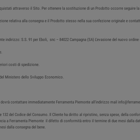
cquistati attraverso il Sito. Per ottenere la sostituzione di un Prodotto occorre seguire la
azione relativa alla consegna e il Prodotto stesso nella sua confezione originale e con
nte indirizzo: S.S. 91 per Eboli, snc – 84022 Campagna (SA) L'evasione del nuovo ordine è 
e.
riori costi di spedizione.
o del Ministero dello Sviluppo Economico.
ente dovrà contattare immediatamente Ferramenta Piemonte all'indirizzo mail info@ferram
130 e 132 del Codice del Consumo. Il Cliente ha diritto al ripristino, senza spese, della c
uncia a Ferramenta Piemonte il difetto di conformità entro il termine di due mesi dalla data
mesi dalla consegna del bene.