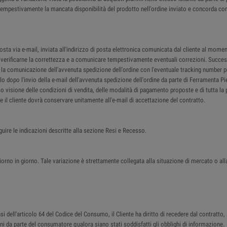
re tempestivamente la mancata disponibilità del prodotto nell'ordine inviato e concorda co
a via e-mail, inviata all'indirizzo di posta elettronica comunicata dal cliente al moment
 a verificarne la correttezza e a comunicare tempestivamente eventuali correzioni. Succes
il la comunicazione dell'avvenuta spedizione dell'ordine con l'eventuale tracking number p
lo dopo l'invio della e-mail dell'avvenuta spedizione dell'ordine da parte di Ferramenta P
so visione delle condizioni di vendita, delle modalità di pagamento proposte e di tutta la 
che il cliente dovrà conservare unitamente all'e-mail di accettazione del contratto.
guire le indicazioni descritte alla sezione Resi e Recesso.
iorno in giorno. Tale variazione è strettamente collegata alla situazione di mercato o all
 dell'articolo 64 del Codice del Consumo, il Cliente ha diritto di recedere dal contratto, 
beni da parte del consumatore qualora siano stati soddisfatti gli obblighi di informazione.