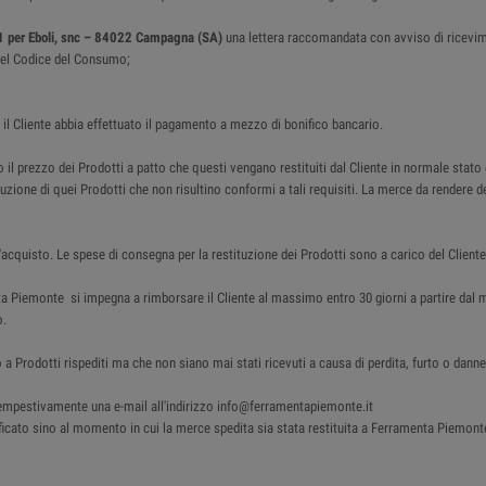
1 per Eboli, snc – 84022 Campagna (SA)
una lettera raccomandata con avviso di ricevi
4 del Codice del Consumo;
i il Cliente abbia effettuato il pagamento a mezzo di bonifico bancario.
 il prezzo dei Prodotti a patto che questi vengano restituiti dal Cliente in normale stato
tituzione di quei Prodotti che non risultino conformi a tali requisiti. La merce da render
acquisto. Le spese di consegna per la restituzione dei Prodotti sono a carico del Cliente
nta Piemonte si impegna a rimborsare il Cliente al massimo entro 30 giorni a partire d
o.
 a Prodotti rispediti ma che non siano mai stati ricevuti a causa di perdita, furto o da
e tempestivamente una e-mail all'indirizzo info@ferramentapiemonte.it
cato sino al momento in cui la merce spedita sia stata restituita a Ferramenta Piemonte . I