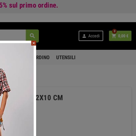
 5%
sul primo ordine.
0



Accedi
0,00 €
close
PO LIBERO E GIARDINO
UTENSILI
TI 532 D 1\2X10 CM