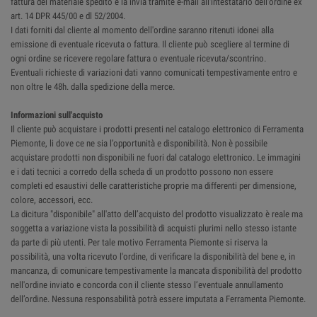
fattura del materiale spedito e la invia tramite e-mail all'intestatario dell'ordine ex
art. 14 DPR 445/00 e dl 52/2004.
I dati forniti dal cliente al momento dell'ordine saranno ritenuti idonei alla
emissione di eventuale ricevuta o fattura. Il cliente può scegliere al termine di
ogni ordine se ricevere regolare fattura o eventuale ricevuta/scontrino.
Eventuali richieste di variazioni dati vanno comunicati tempestivamente entro e
non oltre le 48h. dalla spedizione della merce.
Informazioni sull'acquisto
Il cliente può acquistare i prodotti presenti nel catalogo elettronico di Ferramenta
Piemonte, li dove ce ne sia l’opportunità e disponibilità. Non è possibile
acquistare prodotti non disponibili ne fuori dal catalogo elettronico. Le immagini
e i dati tecnici a corredo della scheda di un prodotto possono non essere
completi ed esaustivi delle caratteristiche proprie ma differenti per dimensione,
colore, accessori, ecc.
La dicitura "disponibile" all'atto dell’acquisto del prodotto visualizzato è reale ma
soggetta a variazione vista la possibilità di acquisti plurimi nello stesso istante
da parte di più utenti. Per tale motivo Ferramenta Piemonte si riserva la
possibilità, una volta ricevuto l'ordine, di verificare la disponibilità del bene e, in
mancanza, di comunicare tempestivamente la mancata disponibilità del prodotto
nell'ordine inviato e concorda con il cliente stesso l’eventuale annullamento
dell’ordine. Nessuna responsabilità potrà essere imputata a Ferramenta Piemonte.