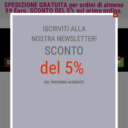
SPEDIZIONE GRATUITA
per ordini di almeno
99 Euro.
SCONTO DEL 5%
sul primo ordine.
close
Accedi

ISCRIVITI ALLA
NOSTRA NEWSLETTER!
SCONTO
0
del 5%



SUL PROSSIMO ACQUISTO