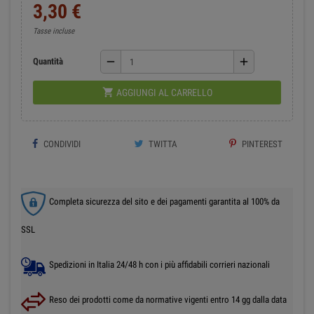
3,30 €
Tasse incluse
remove
add
Quantità

AGGIUNGI AL CARRELLO
CONDIVIDI
TWITTA
PINTEREST
Completa sicurezza del sito e dei pagamenti garantita al 100% da
SSL
Spedizioni in Italia 24/48 h con i più affidabili corrieri nazionali
Reso dei prodotti come da normative vigenti entro 14 gg dalla data