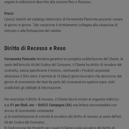
seguire le indicazioni descritte alla sezione Resi e Recesso.
Prezzi
I prezzi inseriti nel catalogo elettronico di Ferramenta Piemonte possono variare
di giorno in giorno. Tale variazione è strettamente collegata alla situazione di
mercato o alla fluttuazione del cambio.
Diritto di Recesso e Reso
Ferramenta Piemonte
desidera garantire la completa soddisfazione del Cliente. Ai
sensi dell'articolo 64 del Codice del Consumo, il Cliente ha diritto di recedere dal
contratto, senza specificarne il motivo, restituendo i Prodotti acquistati
attraverso il Sito entro il termine di 10 (dieci) giorni lavorativi che decorrono dal
giorno di ricevimento dei beni da parte del consumatore qualora siano stati
soddisfatti gli obblighi di informazione.
Per esercitare il diritto di recesso, il Cliente dovrà inviare al seguente indirizzo:
s.s.91 per Eboli, snc – 84022 Campagna (SA)
una lettera raccomandata con
avviso di ricevimento contenente:
a) la manifestazione di volontà di avvalersi del diritto di recesso ai sensi dell'art.
64 del Codice del Consumo;
b) l'indicazione dei Prodotti per i quali il Cliente vuole avvalersi del diritto di