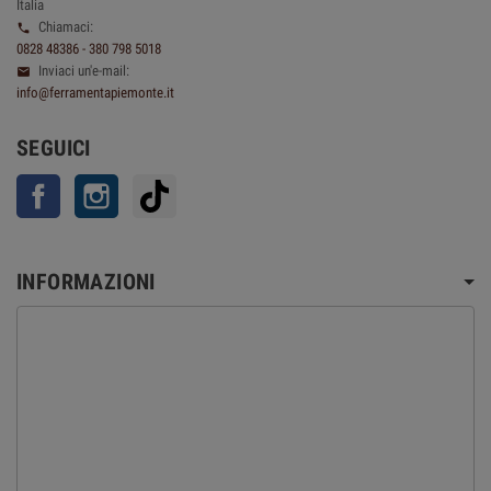
Italia
Chiamaci:

0828 48386 - 380 798 5018
Inviaci un'e-mail:

info@ferramentapiemonte.it
SEGUICI
Facebook
Instagram
TikTok
INFORMAZIONI