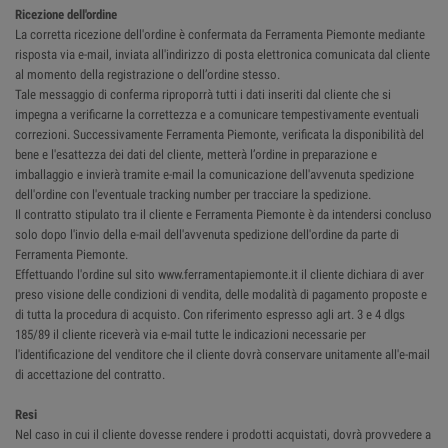
Ricezione dell'ordine
La corretta ricezione dell'ordine è confermata da Ferramenta Piemonte mediante
risposta via e-mail, inviata all'indirizzo di posta elettronica comunicata dal cliente
al momento della registrazione o dell’ordine stesso.
Tale messaggio di conferma riproporrà tutti i dati inseriti dal cliente che si
impegna a verificarne la correttezza e a comunicare tempestivamente eventuali
correzioni. Successivamente Ferramenta Piemonte, verificata la disponibilità del
bene e l'esattezza dei dati del cliente, metterà l’ordine in preparazione e
imballaggio e invierà tramite e-mail la comunicazione dell'avvenuta spedizione
dell'ordine con l'eventuale tracking number per tracciare la spedizione.
Il contratto stipulato tra il cliente e Ferramenta Piemonte è da intendersi concluso
solo dopo l'invio della e-mail dell'avvenuta spedizione dell'ordine da parte di
Ferramenta Piemonte.
Effettuando l'ordine sul sito www.ferramentapiemonte.it il cliente dichiara di aver
preso visione delle condizioni di vendita, delle modalità di pagamento proposte e
di tutta la procedura di acquisto. Con riferimento espresso agli art. 3 e 4 dlgs
185/89 il cliente riceverà via e-mail tutte le indicazioni necessarie per
l'identificazione del venditore che il cliente dovrà conservare unitamente all'e-mail
di accettazione del contratto.
Resi
Nel caso in cui il cliente dovesse rendere i prodotti acquistati, dovrà provvedere a