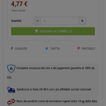
4,77 €
Tasse incluse
remove
add
Quantità

AGGIUNGI AL CARRELLO
CONDIVIDI
TWITTA
PINTEREST
Completa sicurezza del sito e dei pagamenti garantita al 100% da
SSL
Spedizioni in Italia 24/48 h con i più affidabili corrieri nazionali
Reso dei prodotti come da normative vigenti entro 14 gg dalla data