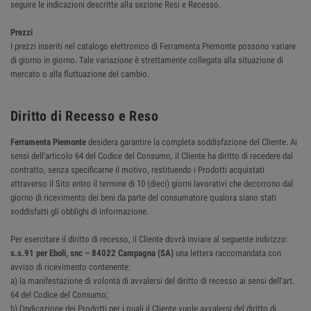
seguire le indicazioni descritte alla sezione Resi e Recesso.
Prezzi
I prezzi inseriti nel catalogo elettronico di Ferramenta Piemonte possono variare
di giorno in giorno. Tale variazione è strettamente collegata alla situazione di
mercato o alla fluttuazione del cambio.
Diritto di Recesso e Reso
Ferramenta Piemonte
desidera garantire la completa soddisfazione del Cliente. Ai
sensi dell'articolo 64 del Codice del Consumo, il Cliente ha diritto di recedere dal
contratto, senza specificarne il motivo, restituendo i Prodotti acquistati
attraverso il Sito entro il termine di 10 (dieci) giorni lavorativi che decorrono dal
giorno di ricevimento dei beni da parte del consumatore qualora siano stati
soddisfatti gli obblighi di informazione.
Per esercitare il diritto di recesso, il Cliente dovrà inviare al seguente indirizzo:
s.s.91 per Eboli, snc – 84022 Campagna (SA)
una lettera raccomandata con
avviso di ricevimento contenente:
a) la manifestazione di volontà di avvalersi del diritto di recesso ai sensi dell'art.
64 del Codice del Consumo;
b) l'indicazione dei Prodotti per i quali il Cliente vuole avvalersi del diritto di