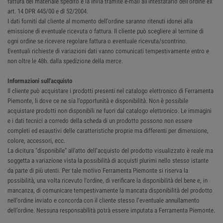
fattura del materiale spedito e la invia tramite e-mail all'intestatario dell'ordine ex
art. 14 DPR 445/00 e dl 52/2004.
I dati forniti dal cliente al momento dell'ordine saranno ritenuti idonei alla
emissione di eventuale ricevuta o fattura. Il cliente può scegliere al termine di
ogni ordine se ricevere regolare fattura o eventuale ricevuta/scontrino.
Eventuali richieste di variazioni dati vanno comunicati tempestivamente entro e
non oltre le 48h. dalla spedizione della merce.
Informazioni sull'acquisto
Il cliente può acquistare i prodotti presenti nel catalogo elettronico di Ferramenta
Piemonte, li dove ce ne sia l’opportunità e disponibilità. Non è possibile
acquistare prodotti non disponibili ne fuori dal catalogo elettronico. Le immagini
e i dati tecnici a corredo della scheda di un prodotto possono non essere
completi ed esaustivi delle caratteristiche proprie ma differenti per dimensione,
colore, accessori, ecc.
La dicitura "disponibile" all'atto dell’acquisto del prodotto visualizzato è reale ma
soggetta a variazione vista la possibilità di acquisti plurimi nello stesso istante
da parte di più utenti. Per tale motivo Ferramenta Piemonte si riserva la
possibilità, una volta ricevuto l'ordine, di verificare la disponibilità del bene e, in
mancanza, di comunicare tempestivamente la mancata disponibilità del prodotto
nell'ordine inviato e concorda con il cliente stesso l’eventuale annullamento
dell’ordine. Nessuna responsabilità potrà essere imputata a Ferramenta Piemonte.