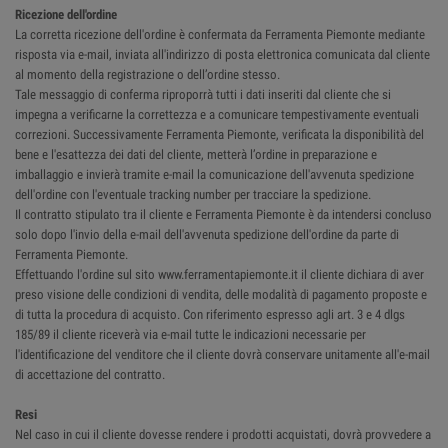
Ricezione dell'ordine
La corretta ricezione dell'ordine è confermata da Ferramenta Piemonte mediante
risposta via e-mail, inviata all'indirizzo di posta elettronica comunicata dal cliente
al momento della registrazione o dell’ordine stesso.
Tale messaggio di conferma riproporrà tutti i dati inseriti dal cliente che si
impegna a verificarne la correttezza e a comunicare tempestivamente eventuali
correzioni. Successivamente Ferramenta Piemonte, verificata la disponibilità del
bene e l'esattezza dei dati del cliente, metterà l’ordine in preparazione e
imballaggio e invierà tramite e-mail la comunicazione dell'avvenuta spedizione
dell'ordine con l'eventuale tracking number per tracciare la spedizione.
Il contratto stipulato tra il cliente e Ferramenta Piemonte è da intendersi concluso
solo dopo l'invio della e-mail dell'avvenuta spedizione dell'ordine da parte di
Ferramenta Piemonte.
Effettuando l'ordine sul sito www.ferramentapiemonte.it il cliente dichiara di aver
preso visione delle condizioni di vendita, delle modalità di pagamento proposte e
di tutta la procedura di acquisto. Con riferimento espresso agli art. 3 e 4 dlgs
185/89 il cliente riceverà via e-mail tutte le indicazioni necessarie per
l'identificazione del venditore che il cliente dovrà conservare unitamente all'e-mail
di accettazione del contratto.
Resi
Nel caso in cui il cliente dovesse rendere i prodotti acquistati, dovrà provvedere a