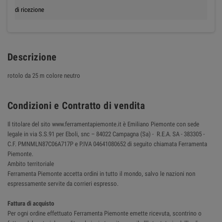
di ricezione
Descrizione
rotolo da 25 m colore neutro
Condizioni e Contratto di vendita
Il titolare del sito www.ferramentapiemonte.it è Emiliano Piemonte con sede
legale in via S.S.91 per Eboli, snc – 84022 Campagna (Sa) - R.E.A. SA - 383305 -
C.F. PMNMLN87C06A717P e P.IVA 04641080652 di seguito chiamata Ferramenta
Piemonte.
Ambito territoriale
Ferramenta Piemonte accetta ordini in tutto il mondo, salvo le nazioni non
espressamente servite da corrieri espresso.
Fattura di acquisto
Per ogni ordine effettuato Ferramenta Piemonte emette ricevuta, scontrino o