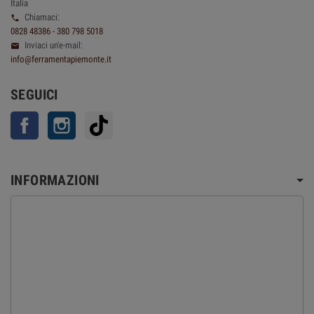
Italia
Chiamaci:

0828 48386 - 380 798 5018
Inviaci un'e-mail:

info@ferramentapiemonte.it
SEGUICI
Facebook
Instagram
TikTok
INFORMAZIONI