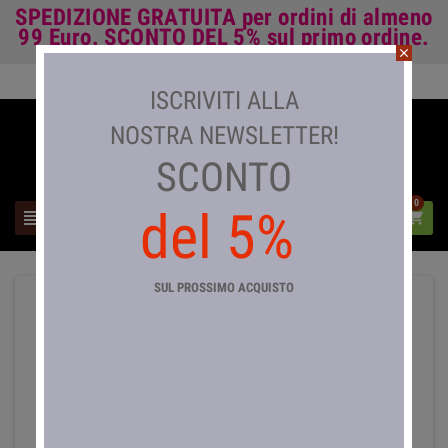
SPEDIZIONE GRATUITA
per ordini di almeno
99 Euro.
SCONTO DEL 5%
sul primo ordine.
close
Accedi

ISCRIVITI ALLA
NOSTRA NEWSLETTER!
SCONTO
0
del 5%



SUL PROSSIMO ACQUISTO