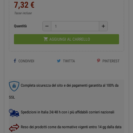
7,32 €
Tasse incluse
remove
add
Quantità

AGGIUNGI AL CARRELLO
CONDIVIDI
TWITTA
PINTEREST
Completa sicurezza del sito e dei pagamenti garantita al 100% da
SSL
Spedizioni in Italia 24/48 h con i più affidabili corrieri nazionali
Reso dei prodotti come da normative vigenti entro 14 gg dalla data