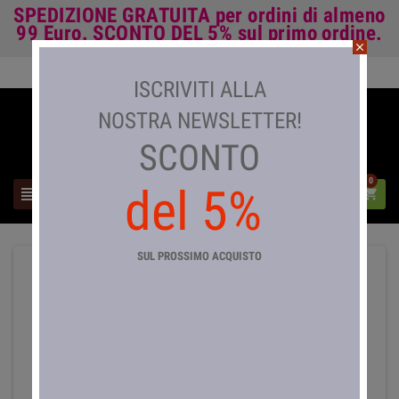
SPEDIZIONE GRATUITA
per ordini di almeno
99 Euro.
SCONTO DEL 5%
sul primo ordine.
close
Accedi

ISCRIVITI ALLA
NOSTRA NEWSLETTER!
SCONTO
0
del 5%



SUL PROSSIMO ACQUISTO