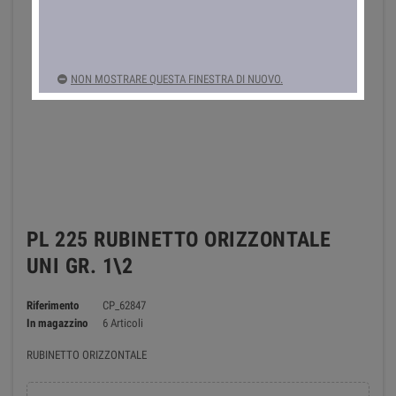
NON MOSTRARE QUESTA FINESTRA DI NUOVO.
PL 225 RUBINETTO ORIZZONTALE
UNI GR. 1\2
Riferimento
CP_62847
In magazzino
6 Articoli
RUBINETTO ORIZZONTALE