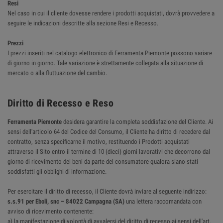
Resi
Nel caso in cui il cliente dovesse rendere i prodotti acquistati, dovrà provvedere a
seguire le indicazioni descritte alla sezione Resi e Recesso.
Prezzi
I prezzi inseriti nel catalogo elettronico di Ferramenta Piemonte possono variare
di giorno in giorno. Tale variazione è strettamente collegata alla situazione di
mercato o alla fluttuazione del cambio.
Diritto di Recesso e Reso
Ferramenta Piemonte
desidera garantire la completa soddisfazione del Cliente. Ai
sensi dell'articolo 64 del Codice del Consumo, il Cliente ha diritto di recedere dal
contratto, senza specificarne il motivo, restituendo i Prodotti acquistati
attraverso il Sito entro il termine di 10 (dieci) giorni lavorativi che decorrono dal
giorno di ricevimento dei beni da parte del consumatore qualora siano stati
soddisfatti gli obblighi di informazione.
Per esercitare il diritto di recesso, il Cliente dovrà inviare al seguente indirizzo:
s.s.91 per Eboli, snc – 84022 Campagna (SA)
una lettera raccomandata con
avviso di ricevimento contenente:
a) la manifestazione di volontà di avvalersi del diritto di recesso ai sensi dell'art.