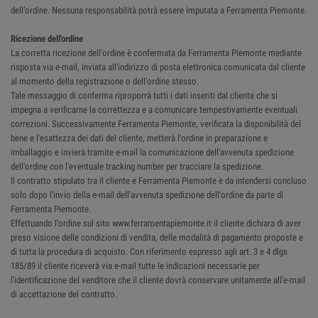
dell’ordine. Nessuna responsabilità potrà essere imputata a Ferramenta Piemonte.
Ricezione dell'ordine
La corretta ricezione dell'ordine è confermata da Ferramenta Piemonte mediante
risposta via e-mail, inviata all'indirizzo di posta elettronica comunicata dal cliente
al momento della registrazione o dell’ordine stesso.
Tale messaggio di conferma riproporrà tutti i dati inseriti dal cliente che si
impegna a verificarne la correttezza e a comunicare tempestivamente eventuali
correzioni. Successivamente Ferramenta Piemonte, verificata la disponibilità del
bene e l'esattezza dei dati del cliente, metterà l’ordine in preparazione e
imballaggio e invierà tramite e-mail la comunicazione dell'avvenuta spedizione
dell'ordine con l'eventuale tracking number per tracciare la spedizione.
Il contratto stipulato tra il cliente e Ferramenta Piemonte è da intendersi concluso
solo dopo l'invio della e-mail dell'avvenuta spedizione dell'ordine da parte di
Ferramenta Piemonte.
Effettuando l'ordine sul sito www.ferramentapiemonte.it il cliente dichiara di aver
preso visione delle condizioni di vendita, delle modalità di pagamento proposte e
di tutta la procedura di acquisto. Con riferimento espresso agli art. 3 e 4 dlgs
185/89 il cliente riceverà via e-mail tutte le indicazioni necessarie per
l'identificazione del venditore che il cliente dovrà conservare unitamente all'e-mail
di accettazione del contratto.