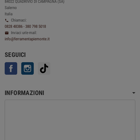
84022 QUADRIVIO DI CAMPAGNA (SA)
Salerno
Italia
Chiamaci:

0828 48386 - 380 798 5018
Inviaci un'e-mail:

info@ferramentapiemonte.it
SEGUICI
Facebook
Instagram
TikTok
INFORMAZIONI