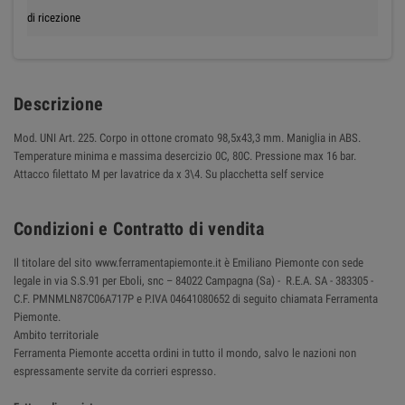
di ricezione
Descrizione
Mod. UNI Art. 225. Corpo in ottone cromato 98,5x43,3 mm. Maniglia in ABS.
Temperature minima e massima desercizio 0C, 80C. Pressione max 16 bar.
Attacco filettato M per lavatrice da x 3\4. Su placchetta self service
Condizioni e Contratto di vendita
Il titolare del sito www.ferramentapiemonte.it è Emiliano Piemonte con sede
legale in via S.S.91 per Eboli, snc – 84022 Campagna (Sa) - R.E.A. SA - 383305 -
C.F. PMNMLN87C06A717P e P.IVA 04641080652 di seguito chiamata Ferramenta
Piemonte.
Ambito territoriale
Ferramenta Piemonte accetta ordini in tutto il mondo, salvo le nazioni non
espressamente servite da corrieri espresso.