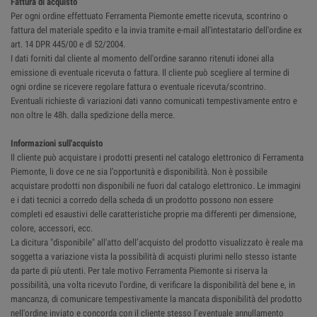
Fattura di acquisto
Per ogni ordine effettuato Ferramenta Piemonte emette ricevuta, scontrino o
fattura del materiale spedito e la invia tramite e-mail all'intestatario dell'ordine ex
art. 14 DPR 445/00 e dl 52/2004.
I dati forniti dal cliente al momento dell'ordine saranno ritenuti idonei alla
emissione di eventuale ricevuta o fattura. Il cliente può scegliere al termine di
ogni ordine se ricevere regolare fattura o eventuale ricevuta/scontrino.
Eventuali richieste di variazioni dati vanno comunicati tempestivamente entro e
non oltre le 48h. dalla spedizione della merce.
Informazioni sull'acquisto
Il cliente può acquistare i prodotti presenti nel catalogo elettronico di Ferramenta
Piemonte, li dove ce ne sia l’opportunità e disponibilità. Non è possibile
acquistare prodotti non disponibili ne fuori dal catalogo elettronico. Le immagini
e i dati tecnici a corredo della scheda di un prodotto possono non essere
completi ed esaustivi delle caratteristiche proprie ma differenti per dimensione,
colore, accessori, ecc.
La dicitura "disponibile" all'atto dell’acquisto del prodotto visualizzato è reale ma
soggetta a variazione vista la possibilità di acquisti plurimi nello stesso istante
da parte di più utenti. Per tale motivo Ferramenta Piemonte si riserva la
possibilità, una volta ricevuto l'ordine, di verificare la disponibilità del bene e, in
mancanza, di comunicare tempestivamente la mancata disponibilità del prodotto
nell'ordine inviato e concorda con il cliente stesso l’eventuale annullamento