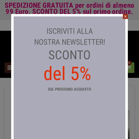
SPEDIZIONE GRATUITA
per ordini di almeno
99 Euro.
SCONTO DEL 5%
sul primo ordine.
close
Accedi

ISCRIVITI ALLA
NOSTRA NEWSLETTER!
SCONTO
0
del 5%



SUL PROSSIMO ACQUISTO