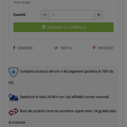
Tasse incluse
remove
add
Quantità

AGGIUNGI AL CARRELLO
CONDIVIDI
TWITTA
PINTEREST
Completa sicurezza del sito e dei pagamenti garantita al 100% da
SSL
Spedizioni in Italia 24/48 h con i più affidabili corrieri nazionali
Reso dei prodotti come da normative vigenti entro 14 gg dalla data
di ricezione