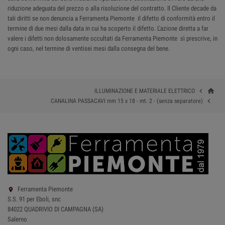
riduzione adeguata del prezzo o alla risoluzione del contratto. Il Cliente decade da
tali diritti se non denuncia a Ferramenta Piemonte il difetto di conformità entro il
termine di due mesi dalla data in cui ha scoperto il difetto. L'azione diretta a far
valere i difetti non dolosamente occultati da Ferramenta Piemonte sì prescrive, in
ogni caso, nel termine di ventisei mesi dalla consegna del bene.
home

ILLUMINAZIONE E MATERIALE ELETTRICO

CANALINA PASSACAVI mm 15 x 18 - mt. 2 - (senza separatore)
Ferramenta Piemonte

S.S. 91 per Eboli, snc
84022 QUADRIVIO DI CAMPAGNA (SA)
Salerno