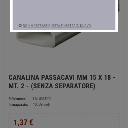
NON MOSTRARE QUESTA FINESTRA DI NUOVO.
CANALINA PASSACAVI MM 15 X 18 -
MT. 2 - (SENZA SEPARATORE)
Riferimento
LM_8075200
In magazzino
100 Articoli
1,37 €