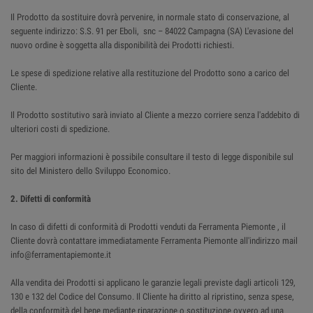
Il Prodotto da sostituire dovrà pervenire, in normale stato di conservazione, al
seguente indirizzo: S.S. 91 per Eboli, snc – 84022 Campagna (SA) L'evasione del
nuovo ordine è soggetta alla disponibilità dei Prodotti richiesti.
Le spese di spedizione relative alla restituzione del Prodotto sono a carico del
Cliente.
Il Prodotto sostitutivo sarà inviato al Cliente a mezzo corriere senza l'addebito di
ulteriori costi di spedizione.
Per maggiori informazioni è possibile consultare il testo di legge disponibile sul
sito del Ministero dello Sviluppo Economico.
2. Difetti di conformità
In caso di difetti di conformità di Prodotti venduti da Ferramenta Piemonte , il
Cliente dovrà contattare immediatamente Ferramenta Piemonte all'indirizzo mail
info@ferramentapiemonte.it
Alla vendita dei Prodotti si applicano le garanzie legali previste dagli articoli 129,
130 e 132 del Codice del Consumo. Il Cliente ha diritto al ripristino, senza spese,
della conformità del bene mediante riparazione o sostituzione ovvero ad una