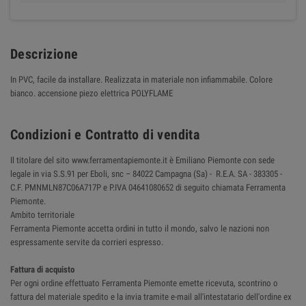
Descrizione
In PVC, facile da installare. Realizzata in materiale non infiammabile. Colore
bianco. accensione piezo elettrica POLYFLAME
Condizioni e Contratto di vendita
Il titolare del sito www.ferramentapiemonte.it è Emiliano Piemonte con sede
legale in via S.S.91 per Eboli, snc – 84022 Campagna (Sa) - R.E.A. SA - 383305 -
C.F. PMNMLN87C06A717P e P.IVA 04641080652 di seguito chiamata Ferramenta
Piemonte.
Ambito territoriale
Ferramenta Piemonte accetta ordini in tutto il mondo, salvo le nazioni non
espressamente servite da corrieri espresso.
Fattura di acquisto
Per ogni ordine effettuato Ferramenta Piemonte emette ricevuta, scontrino o
fattura del materiale spedito e la invia tramite e-mail all'intestatario dell'ordine ex