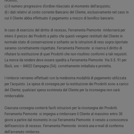
recesso;
c) il numero progressivo d'ordine rilasciato al momento dell'acquisto;
d) i dati relativi al conto corrente Bancario del Cliente, esclusivamente nel caso in
cui il Cliente abbia effettuato il pagamento a mezzo di bonifico bancario.
In caso di esercizio del diritto di recesso, Ferramenta Piemonte rimborserà per
intero il prezzo dei Prodotti a patto che questi vengano restituiti dal Cliente in
normale stato di conservazione e soltanto se le istruzioni di reso sopra riportate
saranno correttamente rispettate. Ferramenta Piemonte si riserva il diritto di
rifiutare la restituzione di quei Prodotti che non risultino conformi a tali requisiti.
La merce da rendere deve essere spedita a Ferramenta Piemonte Via S.S. 91 per
Eboli, snc – 84022 Campagna (SA). correttamente imballata e protetta.
I rimborsi verranno effettuati con la medesima modalità di pagamento utilizzata
per l'acquisto. Le spese di consegna per la restituzione dei Prodotti sono a carico
del Cliente; qualsiasi spesa sostenuta dal Cliente per la riconsegna non sarà
rimborsabile.
Ciascuna consegna conterrà facili istruzioni per la riconsegna dei Prodotti.
Ferramenta Piemonte si impegna a rimborsare il Cliente al massimo entro 30
giorni a partire dal momento in cui Ferramenta Piemonte è venuto a conoscenza
dell'esercizio di recesso. Ferramenta Piemonte invierà una e-mail di conferma
dell'avvenuto rimborso.