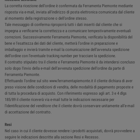
La corretta ricezione dell'ordine è confermata da Ferramenta Piemonte mediante
risposta via e-mail, inviata all'indirizzo di posta elettronica comunicata dal cliente
al momento della registrazione o dell’ordine stesso.
Tale messaggio di conferma riproporrà tutti i dati inseriti dal cliente che si
impegna a verificarne la correttezza e a comunicare tempestivamente eventuali
correzioni. Successivamente Ferramenta Piemonte, verificata la disponibilità del
bene e l'esattezza dei dati del cliente, metterà l’ordine in preparazione e
imballaggio e invierà tramite e-mail la comunicazione dell'avvenuta spedizione
dell'ordine con l'eventuale tracking number per tracciare la spedizione.
Il contratto stipulato tra il cliente e Ferramenta Piemonte è da intendersi concluso
solo dopo l'invio della e-mail dell'avvenuta spedizione dell'ordine da parte di
Ferramenta Piemonte.
Effettuando l'ordine sul sito www.ferramentapiemonte.it il cliente dichiara di aver
preso visione delle condizioni di vendita, delle modalità di pagamento proposte e
di tutta la procedura di acquisto. Con riferimento espresso agli art. 3 e 4 dlgs
185/89 il cliente riceverà via e-mail tutte le indicazioni necessarie per
l'identificazione del venditore che il cliente dovrà conservare unitamente all'e-mail
di accettazione del contratto.
Resi
Nel caso in cui il cliente dovesse rendere i prodotti acquistati, dovrà provvedere a
seguire le indicazioni descritte alla sezione Resi e Recesso.