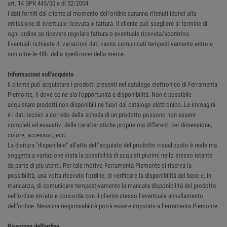
art. 14 DPR 445/00 e dl 52/2004.
I dati forniti dal cliente al momento dell'ordine saranno ritenuti idonei alla
emissione di eventuale ricevuta o fattura. Il cliente può scegliere al termine di
ogni ordine se ricevere regolare fattura o eventuale ricevuta/scontrino.
Eventuali richieste di variazioni dati vanno comunicati tempestivamente entro e
non oltre le 48h. dalla spedizione della merce.
Informazioni sull'acquisto
Il cliente può acquistare i prodotti presenti nel catalogo elettronico di Ferramenta
Piemonte, li dove ce ne sia l’opportunità e disponibilità. Non è possibile
acquistare prodotti non disponibili ne fuori dal catalogo elettronico. Le immagini
e i dati tecnici a corredo della scheda di un prodotto possono non essere
completi ed esaustivi delle caratteristiche proprie ma differenti per dimensione,
colore, accessori, ecc.
La dicitura "disponibile" all'atto dell’acquisto del prodotto visualizzato è reale ma
soggetta a variazione vista la possibilità di acquisti plurimi nello stesso istante
da parte di più utenti. Per tale motivo Ferramenta Piemonte si riserva la
possibilità, una volta ricevuto l'ordine, di verificare la disponibilità del bene e, in
mancanza, di comunicare tempestivamente la mancata disponibilità del prodotto
nell'ordine inviato e concorda con il cliente stesso l’eventuale annullamento
dell’ordine. Nessuna responsabilità potrà essere imputata a Ferramenta Piemonte.
Ricezione dell'ordine