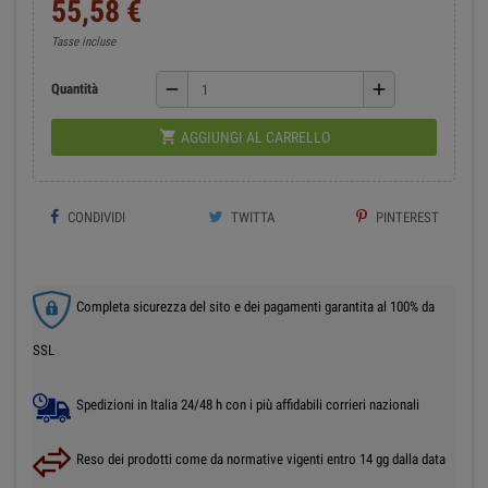
55,58 €
Tasse incluse
remove
add
Quantità

AGGIUNGI AL CARRELLO
CONDIVIDI
TWITTA
PINTEREST
Completa sicurezza del sito e dei pagamenti garantita al 100% da
SSL
Spedizioni in Italia 24/48 h con i più affidabili corrieri nazionali
Reso dei prodotti come da normative vigenti entro 14 gg dalla data