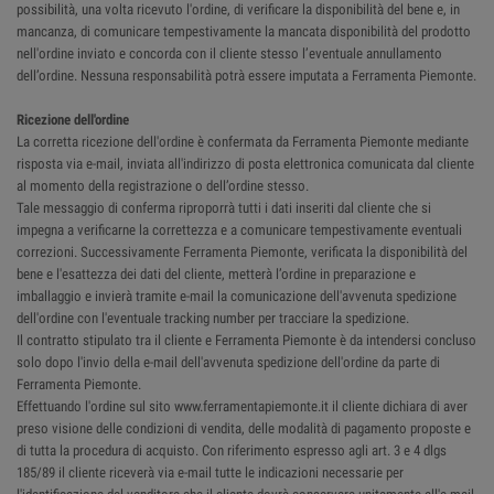
possibilità, una volta ricevuto l'ordine, di verificare la disponibilità del bene e, in
mancanza, di comunicare tempestivamente la mancata disponibilità del prodotto
nell'ordine inviato e concorda con il cliente stesso l’eventuale annullamento
dell’ordine. Nessuna responsabilità potrà essere imputata a Ferramenta Piemonte.
Ricezione dell'ordine
La corretta ricezione dell'ordine è confermata da Ferramenta Piemonte mediante
risposta via e-mail, inviata all'indirizzo di posta elettronica comunicata dal cliente
al momento della registrazione o dell’ordine stesso.
Tale messaggio di conferma riproporrà tutti i dati inseriti dal cliente che si
impegna a verificarne la correttezza e a comunicare tempestivamente eventuali
correzioni. Successivamente Ferramenta Piemonte, verificata la disponibilità del
bene e l'esattezza dei dati del cliente, metterà l’ordine in preparazione e
imballaggio e invierà tramite e-mail la comunicazione dell'avvenuta spedizione
dell'ordine con l'eventuale tracking number per tracciare la spedizione.
Il contratto stipulato tra il cliente e Ferramenta Piemonte è da intendersi concluso
solo dopo l'invio della e-mail dell'avvenuta spedizione dell'ordine da parte di
Ferramenta Piemonte.
Effettuando l'ordine sul sito www.ferramentapiemonte.it il cliente dichiara di aver
preso visione delle condizioni di vendita, delle modalità di pagamento proposte e
di tutta la procedura di acquisto. Con riferimento espresso agli art. 3 e 4 dlgs
185/89 il cliente riceverà via e-mail tutte le indicazioni necessarie per