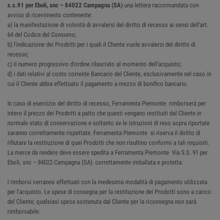
s.s.91 per Eboli, snc – 84022 Campagna (SA)
una lettera raccomandata con
avviso di ricevimento contenente:
a) la manifestazione di volontà di avvalersi del diritto di recesso ai sensi dell'art.
64 del Codice del Consumo;
b) l'indicazione dei Prodotti per i quali il Cliente vuole avvalersi del diritto di
recesso;
c) il numero progressivo d'ordine rilasciato al momento dell'acquisto;
d) i dati relativi al conto corrente Bancario del Cliente, esclusivamente nel caso in
cui il Cliente abbia effettuato il pagamento a mezzo di bonifico bancario.
In caso di esercizio del diritto di recesso, Ferramenta Piemonte rimborserà per
intero il prezzo dei Prodotti a patto che questi vengano restituiti dal Cliente in
normale stato di conservazione e soltanto se le istruzioni di reso sopra riportate
saranno correttamente rispettate. Ferramenta Piemonte si riserva il diritto di
rifiutare la restituzione di quei Prodotti che non risultino conformi a tali requisiti.
La merce da rendere deve essere spedita a Ferramenta Piemonte Via S.S. 91 per
Eboli, snc – 84022 Campagna (SA). correttamente imballata e protetta.
I rimborsi verranno effettuati con la medesima modalità di pagamento utilizzata
per l'acquisto. Le spese di consegna per la restituzione dei Prodotti sono a carico
del Cliente; qualsiasi spesa sostenuta dal Cliente per la riconsegna non sarà
rimborsabile.