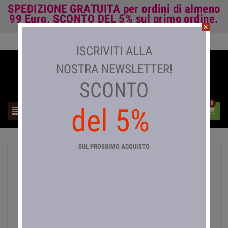
SPEDIZIONE GRATUITA
per ordini di almeno
99 Euro.
SCONTO DEL 5%
sul primo ordine.
close
Accedi

ISCRIVITI ALLA
NOSTRA NEWSLETTER!
SCONTO
0
del 5%



SUL PROSSIMO ACQUISTO