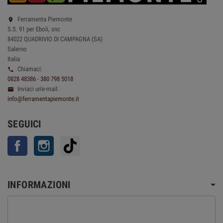
Ferramenta Piemonte

S.S. 91 per Eboli, snc
84022 QUADRIVIO DI CAMPAGNA (SA)
Salerno
Italia
Chiamaci:

0828 48386 - 380 798 5018
Inviaci un'e-mail:

info@ferramentapiemonte.it
SEGUICI
Facebook
Instagram
TikTok
INFORMAZIONI