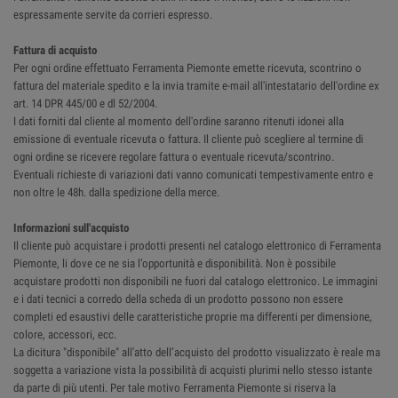
espressamente servite da corrieri espresso.
Fattura di acquisto
Per ogni ordine effettuato Ferramenta Piemonte emette ricevuta, scontrino o
fattura del materiale spedito e la invia tramite e-mail all'intestatario dell'ordine ex
art. 14 DPR 445/00 e dl 52/2004.
I dati forniti dal cliente al momento dell'ordine saranno ritenuti idonei alla
emissione di eventuale ricevuta o fattura. Il cliente può scegliere al termine di
ogni ordine se ricevere regolare fattura o eventuale ricevuta/scontrino.
Eventuali richieste di variazioni dati vanno comunicati tempestivamente entro e
non oltre le 48h. dalla spedizione della merce.
Informazioni sull'acquisto
Il cliente può acquistare i prodotti presenti nel catalogo elettronico di Ferramenta
Piemonte, li dove ce ne sia l’opportunità e disponibilità. Non è possibile
acquistare prodotti non disponibili ne fuori dal catalogo elettronico. Le immagini
e i dati tecnici a corredo della scheda di un prodotto possono non essere
completi ed esaustivi delle caratteristiche proprie ma differenti per dimensione,
colore, accessori, ecc.
La dicitura "disponibile" all'atto dell’acquisto del prodotto visualizzato è reale ma
soggetta a variazione vista la possibilità di acquisti plurimi nello stesso istante
da parte di più utenti. Per tale motivo Ferramenta Piemonte si riserva la