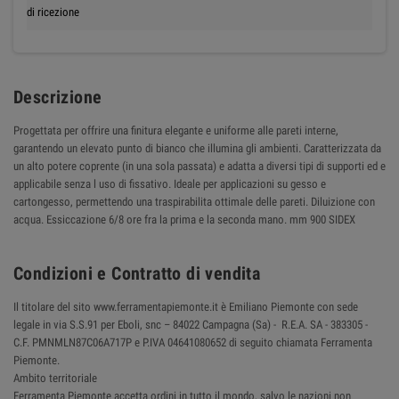
di ricezione
Descrizione
Progettata per offrire una finitura elegante e uniforme alle pareti interne,
garantendo un elevato punto di bianco che illumina gli ambienti. Caratterizzata da
un alto potere coprente (in una sola passata) e adatta a diversi tipi di supporti ed e
applicabile senza l uso di fissativo. Ideale per applicazioni su gesso e
cartongesso, permettendo una traspirabilita ottimale delle pareti. Diluizione con
acqua. Essiccazione 6/8 ore fra la prima e la seconda mano. mm 900 SIDEX
Condizioni e Contratto di vendita
Il titolare del sito www.ferramentapiemonte.it è Emiliano Piemonte con sede
legale in via S.S.91 per Eboli, snc – 84022 Campagna (Sa) - R.E.A. SA - 383305 -
C.F. PMNMLN87C06A717P e P.IVA 04641080652 di seguito chiamata Ferramenta
Piemonte.
Ambito territoriale
Ferramenta Piemonte accetta ordini in tutto il mondo, salvo le nazioni non