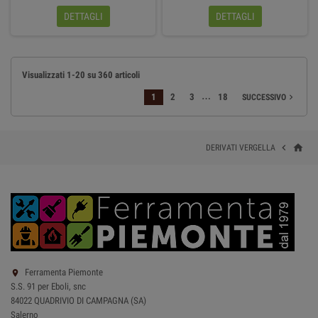
DETTAGLI
DETTAGLI
Visualizzati 1-20 su 360 articoli
…
1
2
3
18
SUCCESSIVO

home

DERIVATI VERGELLA
Ferramenta Piemonte

S.S. 91 per Eboli, snc
84022 QUADRIVIO DI CAMPAGNA (SA)
Salerno