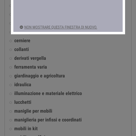
accessori per infissi in ferro
antinfortunistica
automotive
NON MOSTRARE QUESTA FINESTRA DI NUOVO.
casalinghi
cerniere
collanti
derivati vergella
ferramenta varia
giardinaggio e agricoltura
idraulica
illuminazione e materiale elettrico
lucchetti
maniglie per mobili
maniglieria per infissi e coordinati
mobili in kit