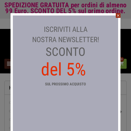
SPEDIZIONE GRATUITA
per ordini di almeno
99 Euro.
SCONTO DEL 5%
sul primo ordine.
close
Accedi

ISCRIVITI ALLA
NOSTRA NEWSLETTER!
SCONTO
0
del 5%



SUL PROSSIMO ACQUISTO
HOME
abbigliamento da lavoro
pesca

abrasivi
accessori e arredo bagno