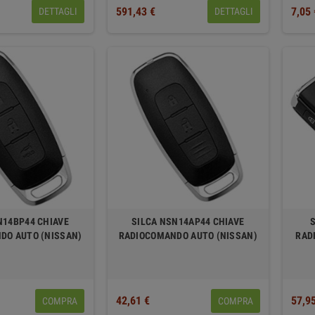
591,43 €
7,05 
DETTAGLI
DETTAGLI
N14BP44 CHIAVE
SILCA NSN14AP44 CHIAVE
DO AUTO (NISSAN)
RADIOCOMANDO AUTO (NISSAN)
RAD
42,61 €
57,9
COMPRA
COMPRA