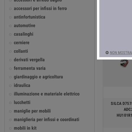
accessori per infissi in ferro
Ci sono 2303 prodo
antinfortunistica
automotive
casalinghi
cerniere
collanti
NON MOSTRAR
derivati vergella
ferramenta varia
giardinaggio e agricoltura
idraulica
illuminazione e materiale elettrico
lucchetti
SILCA D757
ADC
maniglie per mobili
HU101R
maniglieria per infissi e coordinati
mobili in kit