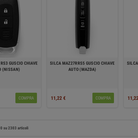
RS3 GUSCIO CHIAVE
SILCA MAZ27RRS5 GUSCIO CHIAVE
SILCA
 (NISSAN)
AUTO (MAZDA)
11,22 €
11,2
COMPRA
COMPRA
20 su 2303 articoli