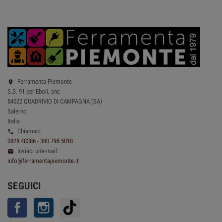
Ferramenta Piemonte

S.S. 91 per Eboli, snc
84022 QUADRIVIO DI CAMPAGNA (SA)
Salerno
Italia
Chiamaci:

0828 48386 - 380 798 5018
Inviaci un'e-mail:

info@ferramentapiemonte.it
SEGUICI
Facebook
Instagram
TikTok