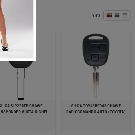



Vista
SILCA SIP22ATE CHIAVE
SILCA TOY43BFR43 CHIAVE
NSPONDER VUOTA NICHEL
RADIOCOMANDO AUTO (TOYOTA)