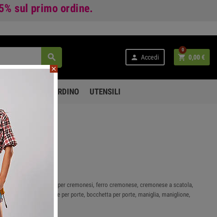
 5%
sul primo ordine.
0



Accedi
0,00 €
close
PO LIBERO E GIARDINO
UTENSILI
ratura antichizzata, giochi per cremonesi, ferro cremonese, cremonese a scatola,
agnone, serie dalia, chiave per porte, bocchetta per porte, maniglia, maniglione,