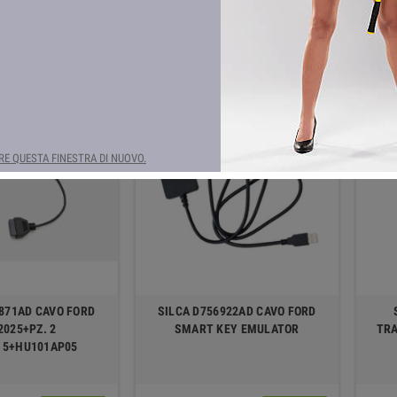
tti.
Ordina per:
Rilevanza
E QUESTA FINESTRA DI NUOVO.
871AD CAVO FORD
SILCA D756922AD CAVO FORD
2025+PZ. 2
SMART KEY EMULATOR
TRA
15+HU101AP05