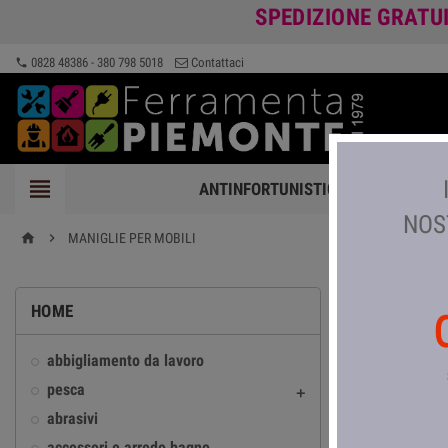
SPEDIZIONE GRATU
0828 48386 - 380 798 5018
Contattaci
phone

ANTINFORTUNISTICA
FERRAMEN
NOS

MANIGLIE PER MOBILI
home
MANIGLIE
HOME
In questa sezione t
abbigliamento da lavoro
maniglia da incasso
pesca

cremonese, premiapr
abrasivi
pomolo, campanello,
accessori e arredo bagno