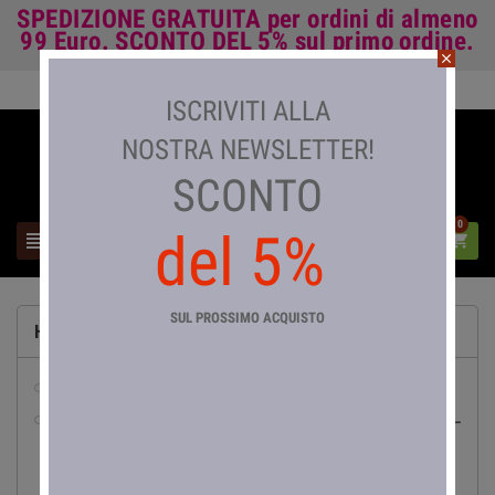
SPEDIZIONE GRATUITA
per ordini di almeno
99 Euro.
SCONTO DEL 5%
sul primo ordine.
close
Accedi

ISCRIVITI ALLA
NOSTRA NEWSLETTER!
SCONTO
0
del 5%



SUL PROSSIMO ACQUISTO
HOME
abbigliamento da lavoro
pesca

Canne da Pesca

Mulinelli da Pesca
