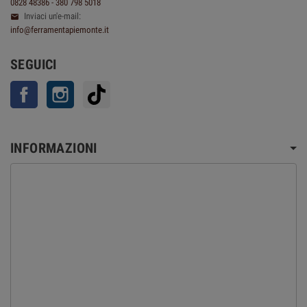
0828 48386 - 380 798 5018
Inviaci un'e-mail:

info@ferramentapiemonte.it
SEGUICI
Facebook
Instagram
TikTok
INFORMAZIONI