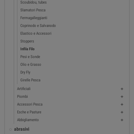
Scoubidou, tubes
Slamatori Pesca
Fermagalleggianti
Coprinodo e Salvanodo
Elastico e Accessori
Stoppers
Infila Filo
Pesi e Sonde
Olio e Grasso
Dry Fly
Girelle Pesca
Artificiali

Piombi

Accessori Pesca

Esche e Pasture

Abbigliamento

abrasivi