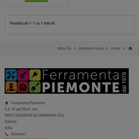
Visualizzati 1-1 su 1 articoli
home



Infila Filo
Minuteria Pesca
Pesca
Ferramenta Piemonte

S.S. 91 per Eboli, snc
84022 QUADRIVIO DI CAMPAGNA (SA)
Salerno
Italia
Chiamaci:
