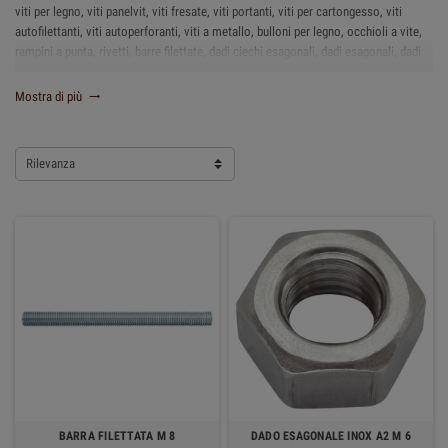
viti per legno, viti panelvit, viti fresate, viti portanti, viti per cartongesso, viti
autofilettanti, viti autoperforanti, viti a metallo, bulloni per legno, occhioli a vite,
rampini a punta, rivetti, barre filettate, dadi ciechi esagonali, dadi esagonali, dadi
autobloccanti, rondelle piane, rondelle grembialine, rondelle grower
Mostra di più

Rilevanza
BARRA FILETTATA M 8
DADO ESAGONALE INOX A2 M 6