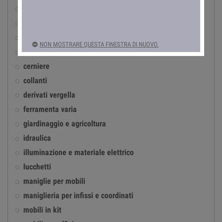
accessori per infissi in ferro
antinfortunistica
automotive
NON MOSTRARE QUESTA FINESTRA DI NUOVO.
casalinghi
cerniere
collanti
derivati vergella
ferramenta varia
giardinaggio e agricoltura
idraulica
illuminazione e materiale elettrico
lucchetti
maniglie per mobili
maniglieria per infissi e coordinati
mobili in kit