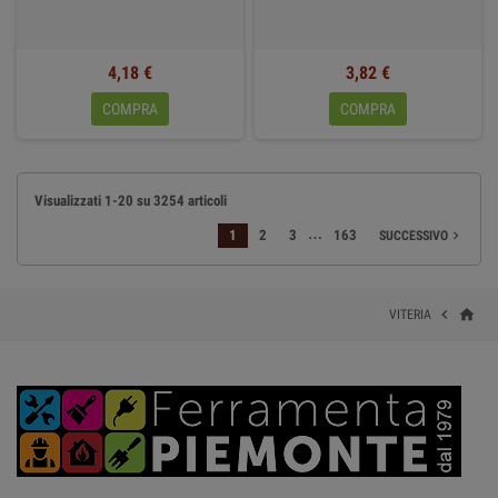
4,18 €
3,82 €
COMPRA
COMPRA
Visualizzati 1-20 su 3254 articoli
…
1
2
3
163
SUCCESSIVO

home

VITERIA