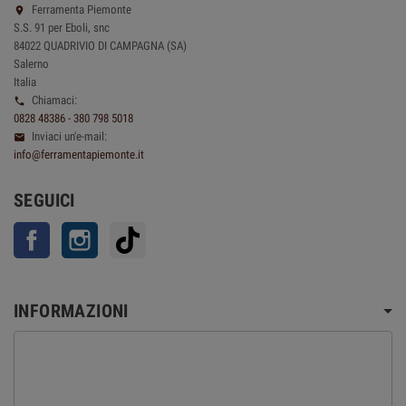
Ferramenta Piemonte

S.S. 91 per Eboli, snc
84022 QUADRIVIO DI CAMPAGNA (SA)
Salerno
Italia
Chiamaci:

0828 48386 - 380 798 5018
Inviaci un'e-mail:

info@ferramentapiemonte.it
SEGUICI
Facebook
Instagram
TikTok
INFORMAZIONI