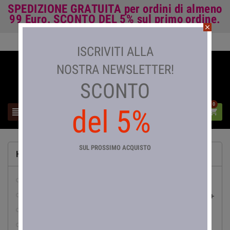
SPEDIZIONE GRATUITA
per ordini di almeno
99 Euro.
SCONTO DEL 5%
sul primo ordine.
close
Accedi

ISCRIVITI ALLA
NOSTRA NEWSLETTER!
SCONTO
0
del 5%



SUL PROSSIMO ACQUISTO
HOME
abbigliamento da lavoro
pesca

abrasivi
accessori e arredo bagno