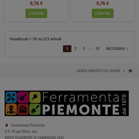
0,76 €
0,76 €
COMPRA
COMPRA
Visualizzati 1-20 su 223 articoli
…
1
2
3
12
SUCCESSIVO

home

ABBIGLIAMENTO DA LAVORO
Ferramenta Piemonte

S.S. 91 per Eboli, snc
84022 QUADRIVIO DI CAMPAGNA (SA)