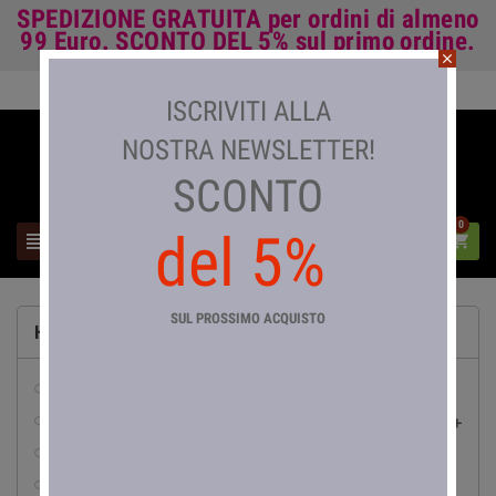
SPEDIZIONE GRATUITA
per ordini di almeno
99 Euro.
SCONTO DEL 5%
sul primo ordine.
close
Accedi

ISCRIVITI ALLA
NOSTRA NEWSLETTER!
SCONTO
0
del 5%



SUL PROSSIMO ACQUISTO
HOME
abbigliamento da lavoro
pesca

abrasivi
accessori e arredo bagno