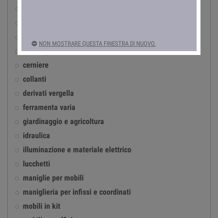
accessori per infissi in ferro
antinfortunistica
automotive
NON MOSTRARE QUESTA FINESTRA DI NUOVO.
casalinghi
cerniere
collanti
derivati vergella
ferramenta varia
giardinaggio e agricoltura
idraulica
illuminazione e materiale elettrico
lucchetti
maniglie per mobili
maniglieria per infissi e coordinati
mobili in kit