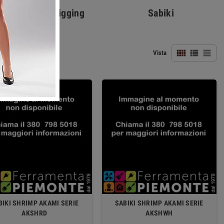
tical e Light Jigging
Sabiki



Vista
BIKI SHRIMP AKAMI SERIE
SABIKI SHRIMP AKAMI SERIE
AKSHRD
AKSHWH