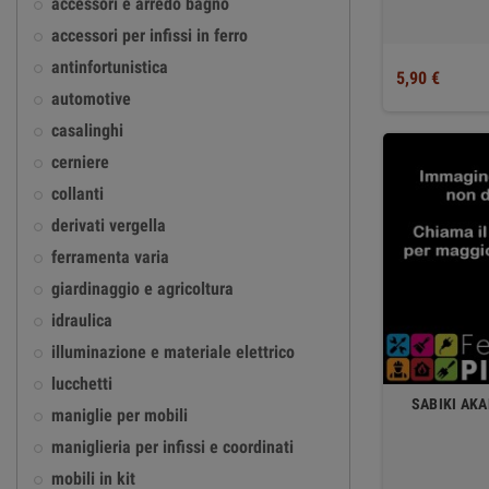
accessori e arredo bagno
accessori per infissi in ferro
antinfortunistica
5,90 €
automotive
casalinghi
cerniere
collanti
derivati vergella
ferramenta varia
giardinaggio e agricoltura
idraulica
illuminazione e materiale elettrico
lucchetti
SABIKI AKA
maniglie per mobili
maniglieria per infissi e coordinati
mobili in kit