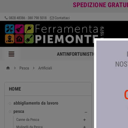
SPEDIZIONE GRATU
0828 48386 - 380 798 5018
Contattaci
phone

ANTINFORTUNISTICA
FERRAMEN
NOS

Pesca

Artificiali
home
ARTIFICI
HOME
Sottocateg
abbigliamento da lavoro
pesca

Har
Canne da Pesca

Mulinelli da Pesca
