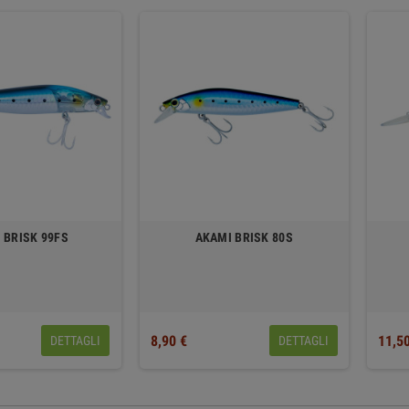
 BRISK 99FS
AKAMI BRISK 80S
8,90 €
11,5
DETTAGLI
DETTAGLI