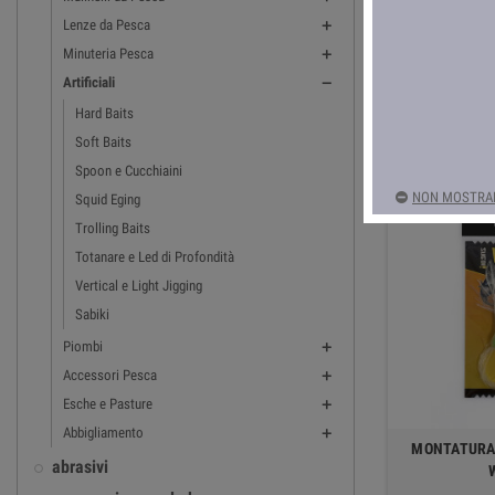
Lenze da Pesca
Troll

Minuteria Pesca

Artificiali

Hard Baits
Ci sono 302 prodott
Soft Baits
Spoon e Cucchiaini
NON MOSTRAR
Squid Eging
Trolling Baits
Totanare e Led di Profondità
Vertical e Light Jigging
Sabiki
Piombi

Accessori Pesca

Esche e Pasture

Abbigliamento

MONTATURA 
abrasivi