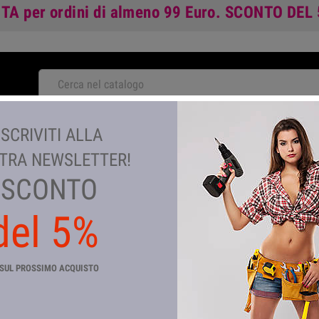
ITA
per ordini di almeno 99 Euro.
SCONTO DEL
NOVITA'
ISCRIVITI ALLA
TA
GIARDINAGGIO E AGRICOLTURA
COLORI E VERNICI
TEM
TRA NEWSLETTER!
SCONTO
del 5%
ALI
orie
SUL PROSSIMO ACQUISTO
d Baits
Soft Baits
S