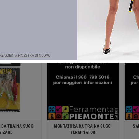
Totanare e Led di
ing Baits
Profondità
Ver
i.
Ordina per:
Rilevanza
E QUESTA FINESTRA DI NUOVO.
DA TRAINA SUGOI
MONTATURA DA TRAINA SUGOI
SA
WIZARD
TERMINATOR