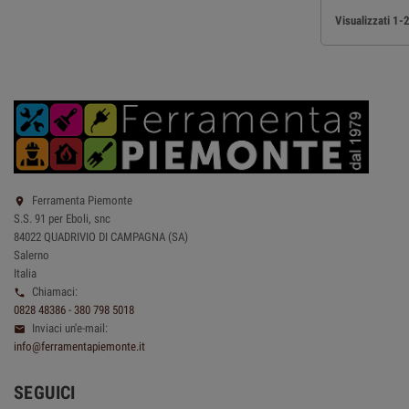
Visualizzati 1-2
Ferramenta Piemonte

S.S. 91 per Eboli, snc
84022 QUADRIVIO DI CAMPAGNA (SA)
Salerno
Italia
Chiamaci:

0828 48386 - 380 798 5018
Inviaci un'e-mail:

info@ferramentapiemonte.it
SEGUICI