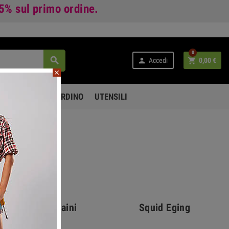
 5%
sul primo ordine.
0



Accedi
0,00 €
close
PO LIBERO E GIARDINO
UTENSILI
poon e Cucchiaini
Squid Eging