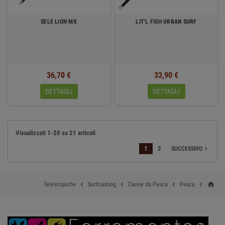
SELE LION MX
LIT'L FISH URBAN SURF
36,70 €
33,90 €
DETTAGLI
DETTAGLI
Visualizzati 1-20 su 21 articoli
1
2
SUCCESSIVO

home




Telescopiche
Surfcasting
Canne da Pesca
Pesca