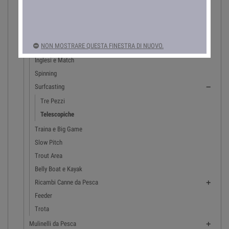
Barca e Bolentino
Eging
Carpfishing
NON MOSTRARE QUESTA FINESTRA DI NUOVO.
Fisse
Inglesi e Match
Spinning
Surfcasting

Tre Pezzi
Telescopiche
Traina e Big Game
Slow Pitch
Trout Area
Belly Boat e Kayak
Ricambi Canne da Pesca

Feeder
Trota
Mulinelli da Pesca
