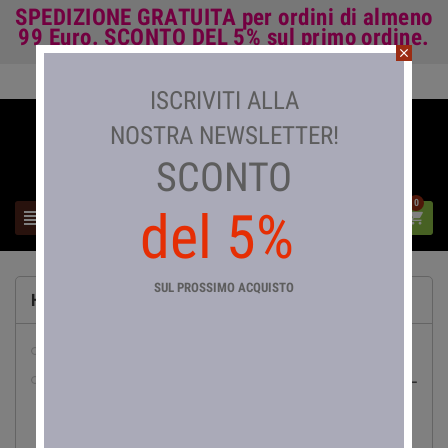
SPEDIZIONE GRATUITA
per ordini di almeno
99 Euro.
SCONTO DEL 5%
sul primo ordine.
close
Accedi

ISCRIVITI ALLA
NOSTRA NEWSLETTER!
SCONTO
0
del 5%



SUL PROSSIMO ACQUISTO
HOME
abbigliamento da lavoro
pesca

Canne da Pesca

Bolognesi