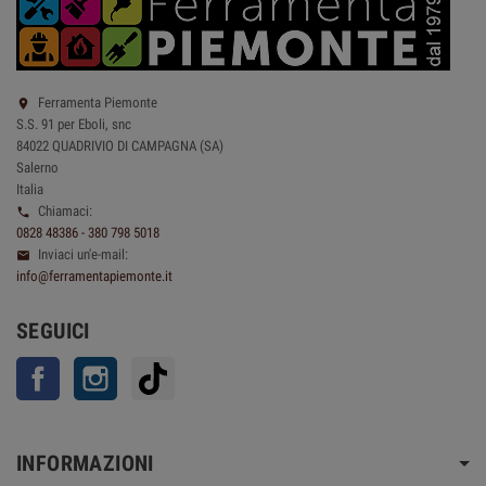
Ferramenta Piemonte

S.S. 91 per Eboli, snc
84022 QUADRIVIO DI CAMPAGNA (SA)
Salerno
Italia
Chiamaci:

0828 48386 - 380 798 5018
Inviaci un'e-mail:

info@ferramentapiemonte.it
SEGUICI
Facebook
Instagram
TikTok
INFORMAZIONI