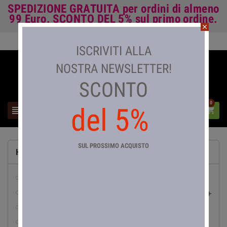
SPEDIZIONE GRATUITA
per ordini di almeno
99 Euro.
SCONTO DEL 5%
sul primo ordine.
close
Accedi

ISCRIVITI ALLA
NOSTRA NEWSLETTER!
SCONTO
0
del 5%



SUL PROSSIMO ACQUISTO
HOME
abbigliamento da lavoro
pesca

abrasivi
accessori e arredo bagno