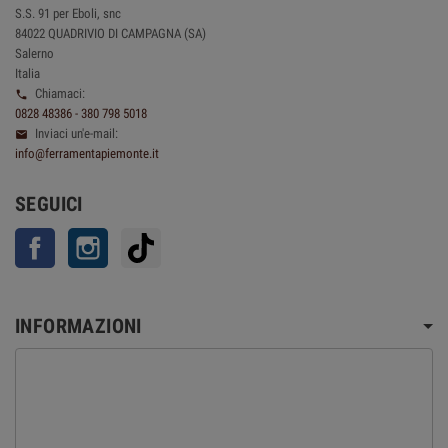
S.S. 91 per Eboli, snc
84022 QUADRIVIO DI CAMPAGNA (SA)
Salerno
Italia
Chiamaci:

0828 48386 - 380 798 5018
Inviaci un'e-mail:

info@ferramentapiemonte.it
SEGUICI
Facebook
Instagram
TikTok
INFORMAZIONI