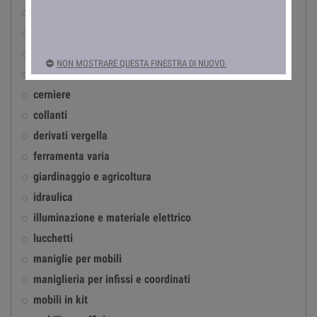
accessori per infissi in ferro
antinfortunistica
automotive
NON MOSTRARE QUESTA FINESTRA DI NUOVO.
casalinghi
cerniere
collanti
derivati vergella
ferramenta varia
giardinaggio e agricoltura
idraulica
illuminazione e materiale elettrico
lucchetti
maniglie per mobili
maniglieria per infissi e coordinati
mobili in kit