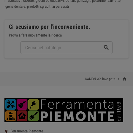
masticativi, ciotole, giochi ed educativi, collari, guinzagli, pettorine, salviette,
igiene dentale, prodotti sgraditi ai parassiti
Ci scusiamo per l'inconveniente.
Prova a fare nuovamente la ricerca

home

CAMON We love pets
Ferramenta Piemonte
