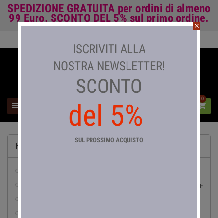
SPEDIZIONE GRATUITA
per ordini di almeno
99 Euro.
SCONTO DEL 5%
sul primo ordine.
close
Accedi

ISCRIVITI ALLA
NOSTRA NEWSLETTER!
SCONTO
0
del 5%



SUL PROSSIMO ACQUISTO
HOME
abbigliamento da lavoro
pesca

abrasivi
accessori e arredo bagno