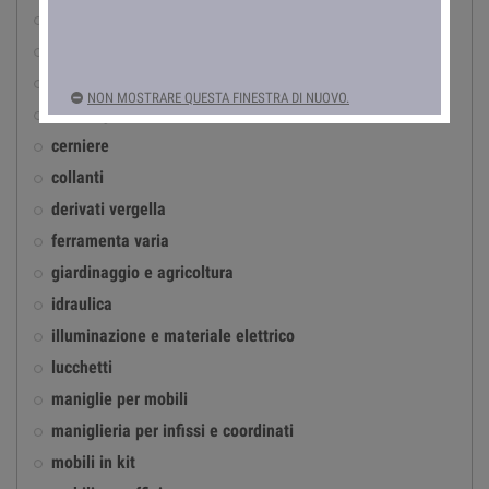
accessori per infissi in ferro
antinfortunistica
automotive
NON MOSTRARE QUESTA FINESTRA DI NUOVO.
casalinghi
cerniere
collanti
derivati vergella
ferramenta varia
giardinaggio e agricoltura
idraulica
illuminazione e materiale elettrico
lucchetti
maniglie per mobili
maniglieria per infissi e coordinati
mobili in kit