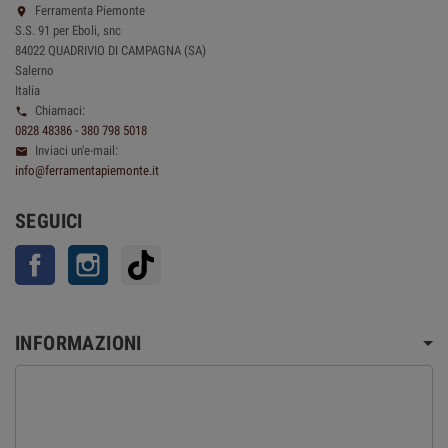
Ferramenta Piemonte

S.S. 91 per Eboli, snc
84022 QUADRIVIO DI CAMPAGNA (SA)
Salerno
Italia
Chiamaci:

0828 48386 - 380 798 5018
Inviaci un'e-mail:

info@ferramentapiemonte.it
SEGUICI
Facebook
Instagram
TikTok
INFORMAZIONI