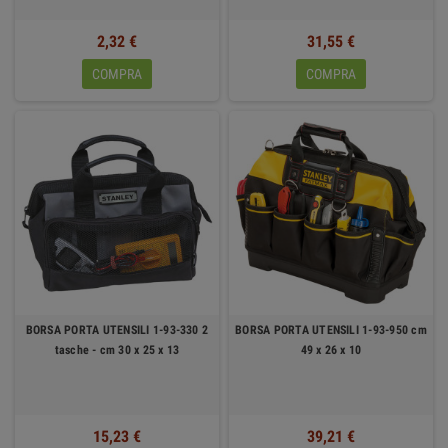
doppio metro, flessometro, rotelle metriche, calibro a corsoio, calibro digitale,
spessimetro, misuratore laser, livella laser bluetooth, misuratore ad ultrasuoni,
2,32 €
31,55 €
livella per hobbisti, livella tascabile, livella laser autolivellante, videocamera di
COMPRA
COMPRA
ispezione, rilevatori di metalli, squadra regolabile, squadre per falegname, cutter,
lame, segaccio per falegname, foretto per cartongesso, segaccio per siporex,
segaccio per falegname, tagliacornici, sgorbia per legno, scalpelli per falegname,
pialla per legno, pialletto multiuso, pialla surfom per cartongesso, pietra per
affilare utensili, raschietto per legno, raschietto multiuso, tagliavetri,
tagliapiastrelle, matite per falegname, matite per carpentiere, portamine, mine
ricambio, pennarelli professionali, marcatori, trapano a batteria, trapano a
batteria, sega circolare, avvitatore, trapano a percussione, martello perforatore,
seghetto alternativo, levigatrice rotorbitale, fibrodischi
BORSA PORTA UTENSILI 1-93-330 2
BORSA PORTA UTENSILI 1-93-950 cm
tasche - cm 30 x 25 x 13
49 x 26 x 10
15,23 €
39,21 €