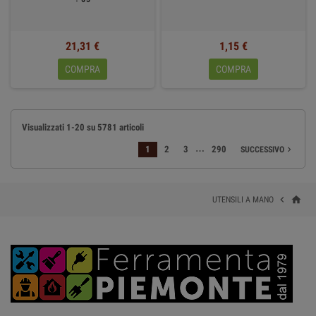
21,31 €
1,15 €
COMPRA
COMPRA
Visualizzati 1-20 su 5781 articoli
…
1
2
3
290
SUCCESSIVO

home

UTENSILI A MANO